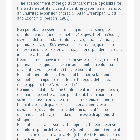
“The abandonment of the gold standard made it possible for
the welfare statists to use the banking system as a means to
an unlimited expansion of credit.” (Alan Greenspan, Glod
and Economic Freedom, 1966)
Non potrebbero esserci parole migliori di per spiegare
quanto accadde (anche se nel 1971 vigeva Bretton Woods,
ovvero il dollar-standard): infuriava la guerra in Vietnam, e
per finanziarla gli USA avevano speso troppo, quindi era
necessario usare il sistema bancario per espandere il credito
in maniera illimitata.
L’economia si muove in cicli espansivi e recessivi, mentre la
politica ha bisogno di un’espansione continua e duratura,
dove tutti vivono (e votano) felici e contenti.
E per ottenere tale obiettivo la politica non si fa alcuno
scrupolo a manipolare ed alterare le regole del mercato,
come appunto fece Nixon nel 1971.
Cominciamo dalle Banche Centrali, enti inutili e pericolosi,
che hanno lo scellerato compito di stabilire in maniera
sovietica i tassi a breve termine. In un sistema economico
libero il prezzo di qualsiasi asset, denaro compreso
ovviamente, dovrebbe essere determinato dall’incrocio di
domanda ed offerta, e non da un consesso di apprendisti
stregoni.
Ed infatti i risultati si sono visti proprio nella recente crisi:
quando i risparmi delle famiglie (offerta di moneta) erano al
minimo che cosa ha fatto la FED (e la BCE) ? Hanno pensato
bene di manipolare al ribasso il prezzo del denaro verso i