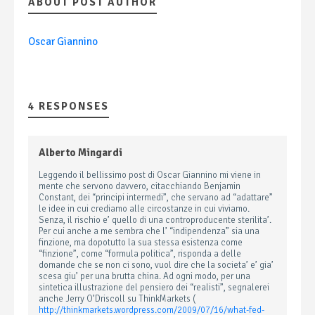
ABOUT POST AUTHOR
Oscar Giannino
4 RESPONSES
Alberto Mingardi
Leggendo il bellissimo post di Oscar Giannino mi viene in
mente che servono davvero, citacchiando Benjamin
Constant, dei “principi intermedi”, che servano ad “adattare”
le idee in cui crediamo alle circostanze in cui viviamo.
Senza, il rischio e’ quello di una controproducente sterilita’.
Per cui anche a me sembra che l’ “indipendenza” sia una
finzione, ma dopotutto la sua stessa esistenza come
“finzione”, come “formula politica”, risponda a delle
domande che se non ci sono, vuol dire che la societa’ e’ gia’
scesa giu’ per una brutta china. Ad ogni modo, per una
sintetica illustrazione del pensiero dei “realisti”, segnalerei
anche Jerry O’Driscoll su ThinkMarkets (
http://thinkmarkets.wordpress.com/2009/07/16/what-fed-