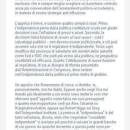
mostrano che è sempre meglio scegliere un banchiere centrale
assai più conservatore dell’environment politico-accademico,
in materia di severe strategie anti inflazione.
L’appello è breve, e sostiene quattro semplici cose. Primo:
l’indipendenza piena dalla politica costituisce scudo per giuste
decisioni coro l’inflazione di pressi e asset. Secondo: le
decisioni nella funzione di
lender of last resort
– cioè i
salvataggi pubblici – non devono essere politicizzate, e ciò può
avvenire solo che se il regolatore è indipendente. Terzo: ogni
modifica del processo di selezione dei membri delle autorità
come Fed e FDIC che porti più vicino alla politica, ne pregiudica
credibilità ed efficacia. Quarto: l’attribuzione di nuove funzioni
al regolatore, di cui al disegno di riforma presentato
dall’Amministrazione in Congresso, deve vedere
nell’indipendenza dalla politica il primo metro di giudizio.
Un appello che firmeremmo di corsa, si direbbe. Io,
personalmente, non ho dubbi. Eppure anche negli Usa nel
mondo più idealmente a noi vicino sono molte le voci che
sferzano quell”appello come falso nei suoi presupposti
e quanto mai inopportuno: vedi
qui
Alex Tabarrok su
Marginalrevolution, oppure
qui
Robert Higgs sul blog
dell’Independent Institute. La pretesa di “indipendenza” è del
tutto velleitaria, dicono, visto che i regolatori “cosiddetti
indipendenti” si rivelano più proclivi a salvare le grandi banche
di cui spesso da qualche decennio a questa parte sono per