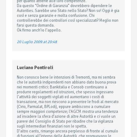
per quanto attiene alle loro competenze.
Da questo “Ordine di Garanzia” dovrebbero dipendere le
Autorities. Sarebbe uno Stato nello Stato? Non so! Oggi è gia
così e senza garanzie e molta confusione. Chi
controllerebbe dei controllori così specializzati? Meglio non
farsi questa domanda.
Ok firmo anch’io l’appello.
20 Luglio 2009 at 20:48
Luciano Pontiroli
Non conosco bene le intenzioni di Tremonti, ma mi sembra
che le autorità indipendenti non abbiano dato buona prova
nei momenti critici: Bankitalia e Consob continuano a
produrre regolamenti ed istruzioni, che spesso ingessano
l’attività dei soggetti vigilati ed aumentano i costi di
transazione, ma non riescono a prevenire le frodi al mercato
(Cirio, Parmalat, BPLodi), eppure ambiscono a cumulare
sempre maggiori competenze; l’AGCM mostra una tendenza
ad invadere la sfera d’azione di altre Autorità e ci vuole un
parere del Consiglio di Stato per ribadire che la vigilanza
sugli intermediari finanziari non le spetta.
D’altro canto, rimango ancora perplesso di fronte al cumulo
di funzioni all’interno delle Autorità, che promuovono le