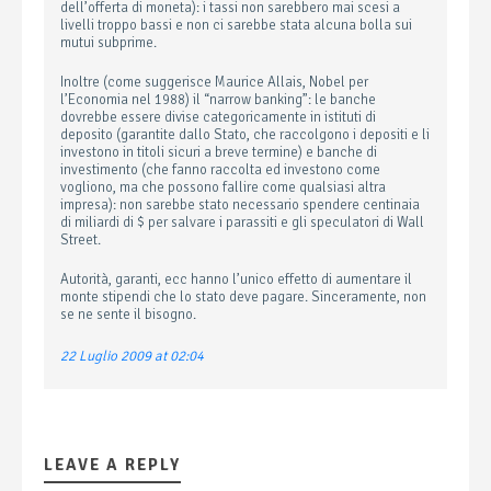
dell’offerta di moneta): i tassi non sarebbero mai scesi a
livelli troppo bassi e non ci sarebbe stata alcuna bolla sui
mutui subprime.
Inoltre (come suggerisce Maurice Allais, Nobel per
l’Economia nel 1988) il “narrow banking”: le banche
dovrebbe essere divise categoricamente in istituti di
deposito (garantite dallo Stato, che raccolgono i depositi e li
investono in titoli sicuri a breve termine) e banche di
investimento (che fanno raccolta ed investono come
vogliono, ma che possono fallire come qualsiasi altra
impresa): non sarebbe stato necessario spendere centinaia
di miliardi di $ per salvare i parassiti e gli speculatori di Wall
Street.
Autorità, garanti, ecc hanno l’unico effetto di aumentare il
monte stipendi che lo stato deve pagare. Sinceramente, non
se ne sente il bisogno.
22 Luglio 2009 at 02:04
LEAVE A REPLY