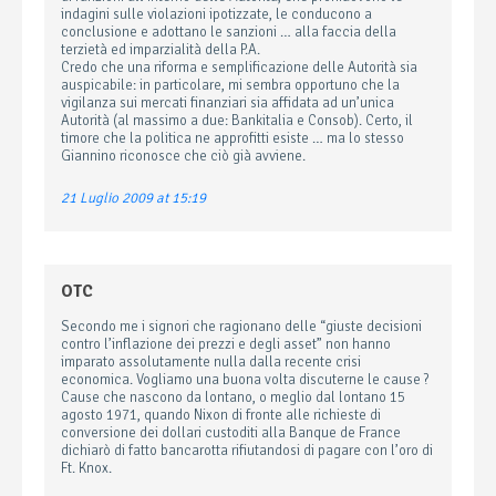
indagini sulle violazioni ipotizzate, le conducono a
conclusione e adottano le sanzioni … alla faccia della
terzietà ed imparzialità della P.A.
Credo che una riforma e semplificazione delle Autorità sia
auspicabile: in particolare, mi sembra opportuno che la
vigilanza sui mercati finanziari sia affidata ad un’unica
Autorità (al massimo a due: Bankitalia e Consob). Certo, il
timore che la politica ne approfitti esiste … ma lo stesso
Giannino riconosce che ciò già avviene.
21 Luglio 2009 at 15:19
OTC
Secondo me i signori che ragionano delle “giuste decisioni
contro l’inflazione dei prezzi e degli asset” non hanno
imparato assolutamente nulla dalla recente crisi
economica. Vogliamo una buona volta discuterne le cause ?
Cause che nascono da lontano, o meglio dal lontano 15
agosto 1971, quando Nixon di fronte alle richieste di
conversione dei dollari custoditi alla Banque de France
dichiarò di fatto bancarotta rifiutandosi di pagare con l’oro di
Ft. Knox.