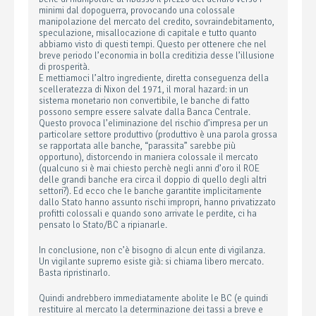
minimi dal dopoguerra, provocando una colossale
manipolazione del mercato del credito, sovraindebitamento,
speculazione, misallocazione di capitale e tutto quanto
abbiamo visto di questi tempi. Questo per ottenere che nel
breve periodo l’economia in bolla creditizia desse l’illusione
di prosperità.
E mettiamoci l’altro ingrediente, diretta conseguenza della
scelleratezza di Nixon del 1971, il moral hazard: in un
sistema monetario non convertibile, le banche di fatto
possono sempre essere salvate dalla Banca Centrale.
Questo provoca l’eliminazione del rischio d’impresa per un
particolare settore produttivo (produttivo è una parola grossa
se rapportata alle banche, “parassita” sarebbe più
opportuno), distorcendo in maniera colossale il mercato
(qualcuno si è mai chiesto perchè negli anni d’oro il ROE
delle grandi banche era circa il doppio di quello degli altri
settori?). Ed ecco che le banche garantite implicitamente
dallo Stato hanno assunto rischi impropri, hanno privatizzato
profitti colossali e quando sono arrivate le perdite, ci ha
pensato lo Stato/BC a ripianarle.
In conclusione, non c’è bisogno di alcun ente di vigilanza.
Un vigilante supremo esiste già: si chiama libero mercato.
Basta ripristinarlo.
Quindi andrebbero immediatamente abolite le BC (e quindi
restituire al mercato la determinazione dei tassi a breve e