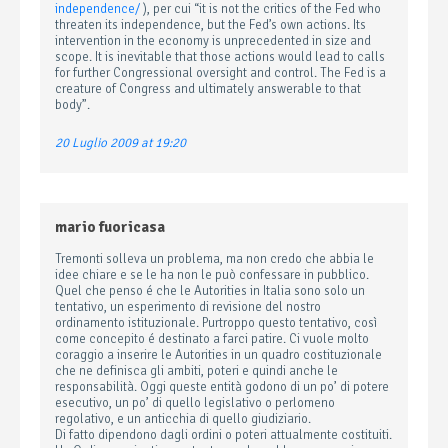
independence/
), per cui “it is not the critics of the Fed who
threaten its independence, but the Fed’s own actions. Its
intervention in the economy is unprecedented in size and
scope. It is inevitable that those actions would lead to calls
for further Congressional oversight and control. The Fed is a
creature of Congress and ultimately answerable to that
body”.
20 Luglio 2009 at 19:20
mario fuoricasa
Tremonti solleva un problema, ma non credo che abbia le
idee chiare e se le ha non le può confessare in pubblico.
Quel che penso é che le Autorities in Italia sono solo un
tentativo, un esperimento di revisione del nostro
ordinamento istituzionale. Purtroppo questo tentativo, così
come concepito é destinato a farci patire. Ci vuole molto
coraggio a inserire le Autorities in un quadro costituzionale
che ne definisca gli ambiti, poteri e quindi anche le
responsabilità. Oggi queste entità godono di un po’ di potere
esecutivo, un po’ di quello legislativo o perlomeno
regolativo, e un anticchia di quello giudiziario.
Di fatto dipendono dagli ordini o poteri attualmente costituiti.