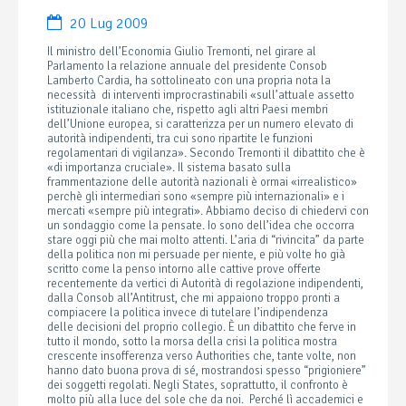
20 Lug 2009
Il ministro dell’Economia Giulio Tremonti, nel girare al
Parlamento la relazione annuale del presidente Consob
Lamberto Cardia, ha sottolineato con una propria nota la
necessità di interventi improcrastinabili «sull’attuale assetto
istituzionale italiano che, rispetto agli altri Paesi membri
dell’Unione europea, si caratterizza per un numero elevato di
autorità indipendenti, tra cui sono ripartite le funzioni
regolamentari di vigilanza». Secondo Tremonti il dibattito che è
«di importanza cruciale». Il sistema basato sulla
frammentazione delle autorità nazionali è ormai «irrealistico»
perchè gli intermediari sono «sempre più internazionali» e i
mercati «sempre più integrati». Abbiamo deciso di chiedervi con
un sondaggio come la pensate. Io sono dell’idea che occorra
stare oggi più che mai molto attenti. L’aria di “rivincita” da parte
della politica non mi persuade per niente, e più volte ho già
scritto come la penso intorno alle cattive prove offerte
recentemente da vertici di Autorità di regolazione indipendenti,
dalla Consob all’Antitrust, che mi appaiono troppo pronti a
compiacere la politica invece di tutelare l’indipendenza
delle decisioni del proprio collegio. È un dibattito che ferve in
tutto il mondo, sotto la morsa della crisi la politica mostra
crescente insofferenza verso Authorities che, tante volte, non
hanno dato buona prova di sé, mostrandosi spesso “prigioniere”
dei soggetti regolati. Negli States, soprattutto, il confronto è
molto più alla luce del sole che da noi. Perché lì accademici e