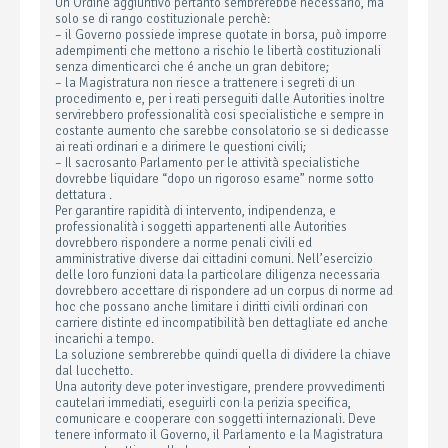
Un Ordine aggiuntivo pertanto sembrerebbe necessario, ma
solo se di rango costituzionale perchè:
– il Governo possiede imprese quotate in borsa, può imporre
adempimenti che mettono a rischio le libertà costituzionali
senza dimenticarci che é anche un gran debitore;
– la Magistratura non riesce a trattenere i segreti di un
procedimento e, per i reati perseguiti dalle Autorities inoltre
servirebbero professionalità cosi specialistiche e sempre in
costante aumento che sarebbe consolatorio se si dedicasse
ai reati ordinari e a dirimere le questioni civili;
– Il sacrosanto Parlamento per le attività specialistiche
dovrebbe liquidare “dopo un rigoroso esame” norme sotto
dettatura .
Per garantire rapidità di intervento, indipendenza, e
professionalità i soggetti appartenenti alle Autorities
dovrebbero rispondere a norme penali civili ed
amministrative diverse dai cittadini comuni. Nell’esercizio
delle loro funzioni data la particolare diligenza necessaria
dovrebbero accettare di rispondere ad un corpus di norme ad
hoc che possano anche limitare i diritti civili ordinari con
carriere distinte ed incompatibilità ben dettagliate ed anche
incarichi a tempo.
La soluzione sembrerebbe quindi quella di dividere la chiave
dal lucchetto.
Una autority deve poter investigare, prendere provvedimenti
cautelari immediati, eseguirli con la perizia specifica,
comunicare e cooperare con soggetti internazionali. Deve
tenere informato il Governo, il Parlamento e la Magistratura