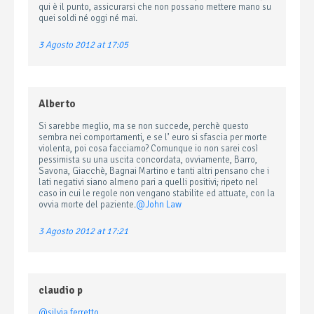
qui è il punto, assicurarsi che non possano mettere mano su
quei soldi né oggi né mai.
3 Agosto 2012 at 17:05
Alberto
Si sarebbe meglio, ma se non succede, perchè questo
sembra nei comportamenti, e se l’ euro si sfascia per morte
violenta, poi cosa facciamo? Comunque io non sarei così
pessimista su una uscita concordata, ovviamente, Barro,
Savona, Giacchè, Bagnai Martino e tanti altri pensano che i
lati negativi siano almeno pari a quelli positivi; ripeto nel
caso in cui le regole non vengano stabilite ed attuate, con la
ovvia morte del paziente.
@John Law
3 Agosto 2012 at 17:21
claudio p
@silvia ferretto