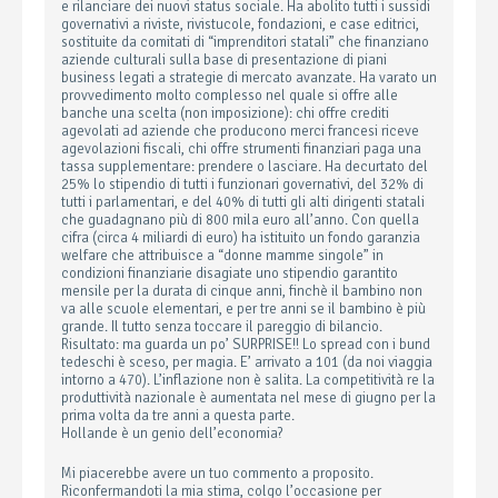
e rilanciare dei nuovi status sociale. Ha abolito tutti i sussidi
governativi a riviste, rivistucole, fondazioni, e case editrici,
sostituite da comitati di “imprenditori statali” che finanziano
aziende culturali sulla base di presentazione di piani
business legati a strategie di mercato avanzate. Ha varato un
provvedimento molto complesso nel quale si offre alle
banche una scelta (non imposizione): chi offre crediti
agevolati ad aziende che producono merci francesi riceve
agevolazioni fiscali, chi offre strumenti finanziari paga una
tassa supplementare: prendere o lasciare. Ha decurtato del
25% lo stipendio di tutti i funzionari governativi, del 32% di
tutti i parlamentari, e del 40% di tutti gli alti dirigenti statali
che guadagnano più di 800 mila euro all’anno. Con quella
cifra (circa 4 miliardi di euro) ha istituito un fondo garanzia
welfare che attribuisce a “donne mamme singole” in
condizioni finanziarie disagiate uno stipendio garantito
mensile per la durata di cinque anni, finchè il bambino non
va alle scuole elementari, e per tre anni se il bambino è più
grande. Il tutto senza toccare il pareggio di bilancio.
Risultato: ma guarda un po’ SURPRISE!! Lo spread con i bund
tedeschi è sceso, per magia. E’ arrivato a 101 (da noi viaggia
intorno a 470). L’inflazione non è salita. La competitività re la
produttività nazionale è aumentata nel mese di giugno per la
prima volta da tre anni a questa parte.
Hollande è un genio dell’economia?
Mi piacerebbe avere un tuo commento a proposito.
Riconfermandoti la mia stima, colgo l’occasione per