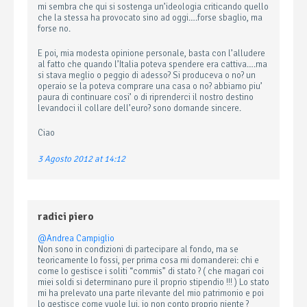
mi sembra che qui si sostenga un’ideologia criticando quello
che la stessa ha provocato sino ad oggi….forse sbaglio, ma
forse no.
E poi, mia modesta opinione personale, basta con l’alludere
al fatto che quando l’Italia poteva spendere era cattiva….ma
si stava meglio o peggio di adesso? Si produceva o no? un
operaio se la poteva comprare una casa o no? abbiamo piu’
paura di continuare cosi’ o di riprenderci il nostro destino
levandoci il collare dell’euro? sono domande sincere.
Ciao
3 Agosto 2012 at 14:12
radici piero
@Andrea Campiglio
Non sono in condizioni di partecipare al fondo, ma se
teoricamente lo fossi, per prima cosa mi domanderei: chi e
come lo gestisce i soliti “commis” di stato ? ( che magari coi
miei soldi si determinano pure il proprio stipendio !!! ) Lo stato
mi ha prelevato una parte rilevante del mio patrimonio e poi
lo gestisce come vuole lui, io non conto proprio niente ?