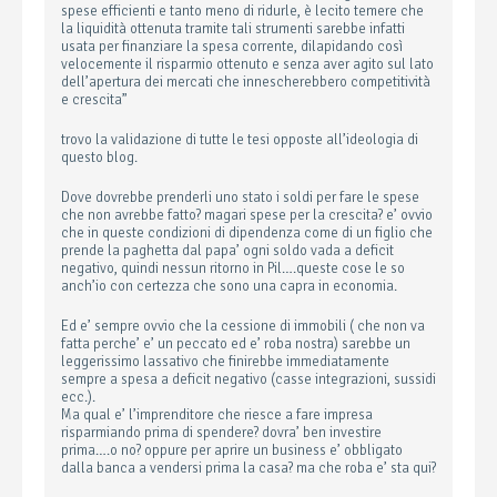
spese efficienti e tanto meno di ridurle, è lecito temere che
la liquidità ottenuta tramite tali strumenti sarebbe infatti
usata per finanziare la spesa corrente, dilapidando così
velocemente il risparmio ottenuto e senza aver agito sul lato
dell’apertura dei mercati che innescherebbero competitività
e crescita”
trovo la validazione di tutte le tesi opposte all’ideologia di
questo blog.
Dove dovrebbe prenderli uno stato i soldi per fare le spese
che non avrebbe fatto? magari spese per la crescita? e’ ovvio
che in queste condizioni di dipendenza come di un figlio che
prende la paghetta dal papa’ ogni soldo vada a deficit
negativo, quindi nessun ritorno in Pil….queste cose le so
anch’io con certezza che sono una capra in economia.
Ed e’ sempre ovvio che la cessione di immobili ( che non va
fatta perche’ e’ un peccato ed e’ roba nostra) sarebbe un
leggerissimo lassativo che finirebbe immediatamente
sempre a spesa a deficit negativo (casse integrazioni, sussidi
ecc.).
Ma qual e’ l’imprenditore che riesce a fare impresa
risparmiando prima di spendere? dovra’ ben investire
prima….o no? oppure per aprire un business e’ obbligato
dalla banca a vendersi prima la casa? ma che roba e’ sta qui?