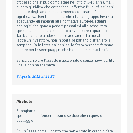
processo che si può completare nel giro di 5-10 anni), ma il
quadro giuridico che garantisce l’effettiva fruibilità dei beni
da parte degli acquirenti. La vicenda di Taranto è
significativa. Mentre, con qualche ritardo il gruppo Riva sta
adeguando gli impianti alle normative europee, i danni
ecologici risalgono a periodi passati ed alla sciagurata
speculazione edilizia che portò a sviluppare il quartiere
Tamburi proprio a ridosso delle acciaierie. La morale che
legge un investitore, non importa se italiano o straniero, è
semplice: “alla larga dai beni dello Stato perché ti faranno
pagare per le scempiaggini che hanno commesso loro”.
Senza cambiare l’assetto istituzionale e senza nuovi partiti,
l’Italia non ha speranza.
3 Agosto 2012 at 11:32
Michele
Buongiorno
spero di non offender nessuno se dico che in questo
passaggio
“In un Paese come il nostro che non è stato in grado di fare