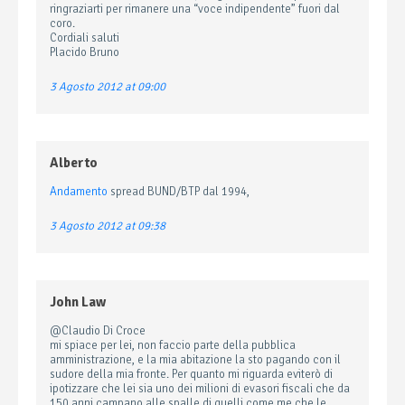
ringraziarti per rimanere una “voce indipendente” fuori dal
coro.
Cordiali saluti
Placido Bruno
3 Agosto 2012 at 09:00
Alberto
Andamento
spread BUND/BTP dal 1994,
3 Agosto 2012 at 09:38
John Law
@Claudio Di Croce
mi spiace per lei, non faccio parte della pubblica
amministrazione, e la mia abitazione la sto pagando con il
sudore della mia fronte. Per quanto mi riguarda eviterò di
ipotizzare che lei sia uno dei milioni di evasori fiscali che da
150 anni campano alle spalle di quelli come me che le