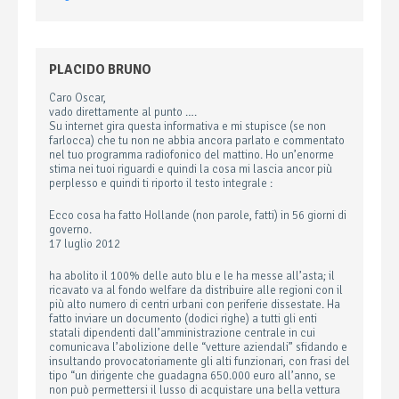
PLACIDO BRUNO
Caro Oscar,
vado direttamente al punto ….
Su internet gira questa informativa e mi stupisce (se non
farlocca) che tu non ne abbia ancora parlato e commentato
nel tuo programma radiofonico del mattino. Ho un’enorme
stima nei tuoi riguardi e quindi la cosa mi lascia ancor più
perplesso e quindi ti riporto il testo integrale :
Ecco cosa ha fatto Hollande (non parole, fatti) in 56 giorni di
governo.
17 luglio 2012
ha abolito il 100% delle auto blu e le ha messe all’asta; il
ricavato va al fondo welfare da distribuire alle regioni con il
più alto numero di centri urbani con periferie dissestate. Ha
fatto inviare un documento (dodici righe) a tutti gli enti
statali dipendenti dall’amministrazione centrale in cui
comunicava l’abolizione delle “vetture aziendali” sfidando e
insultando provocatoriamente gli alti funzionari, con frasi del
tipo “un dirigente che guadagna 650.000 euro all’anno, se
non può permettersi il lusso di acquistare una bella vettura