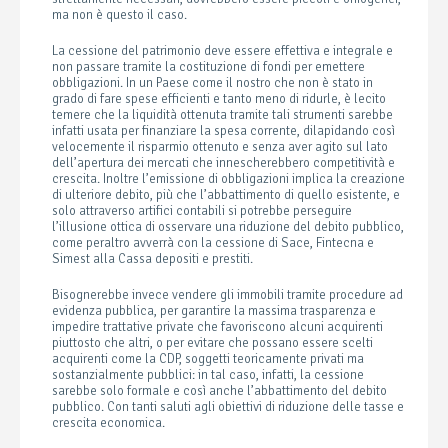
ma non è questo il caso.
La cessione del patrimonio deve essere effettiva e integrale e
non passare tramite la costituzione di fondi per emettere
obbligazioni. In un Paese come il nostro che non è stato in
grado di fare spese efficienti e tanto meno di ridurle, è lecito
temere che la liquidità ottenuta tramite tali strumenti sarebbe
infatti usata per finanziare la spesa corrente, dilapidando così
velocemente il risparmio ottenuto e senza aver agito sul lato
dell’apertura dei mercati che innescherebbero competitività e
crescita. Inoltre l’emissione di obbligazioni implica la creazione
di ulteriore debito, più che l’abbattimento di quello esistente, e
solo attraverso artifici contabili si potrebbe perseguire
l’illusione ottica di osservare una riduzione del debito pubblico,
come peraltro avverrà con la cessione di Sace, Fintecna e
Simest alla Cassa depositi e prestiti.
Bisognerebbe invece vendere gli immobili tramite procedure ad
evidenza pubblica, per garantire la massima trasparenza e
impedire trattative private che favoriscono alcuni acquirenti
piuttosto che altri, o per evitare che possano essere scelti
acquirenti come la CDP, soggetti teoricamente privati ma
sostanzialmente pubblici: in tal caso, infatti, la cessione
sarebbe solo formale e così anche l’abbattimento del debito
pubblico. Con tanti saluti agli obiettivi di riduzione delle tasse e
crescita economica.