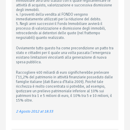
Immobiliare avrà uno statuto con il quale regolamentare le
attività di acquisto, valorizzazione e successiva dismissione
degli immobili.
4. I proventi della vendita al FONDO vengono
immediatamente utilizzati per la riduzione del debito.
5. Negli anni successivi il Fondo Immobiliare avvierà il
processo di valorizzazione e dismissione degli immobili,
retrocedendo ai detentori delle quote (nel frattempo
negoziabili) quanto realizzato.
Ovviamente tutto questo ha come precondizione un patto tra
stato e cittadini per il quale una volta passata l’emergenza
esistano limitazioni vincolanti alla generazione di nuova
spesa pubblica.
Raccogliere 400 miliardi di euro significherebbe prelevare
l’11,2% del patrimonio in attività finanziarie posseduto dalle
famiglie italiane (dati Banca d’Italia 2009). Poiché tale
ricchezza è molto concentrata si potrebbe, ad esempio,
ipotizzare un prelievo patrimoniale inferiore al 10% sui
patrimoni tra 1 e 5 milioni di euro, il 10% tra 5 e 10 milioni, il
15% oltre.
2 Agosto 2012 at 18:33