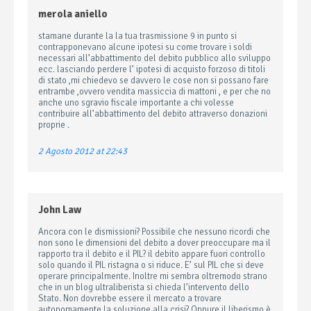
merola aniello
stamane durante la la tua trasmissione 9 in punto si
contrapponevano alcune ipotesi su come trovare i soldi
necessari all’abbattimento del debito pubblico allo sviluppo
ecc. lasciando perdere l’ ipotesi di acquisto forzoso di titoli
di stato ,mi chiedevo se davvero le cose non si possano fare
entrambe ,ovvero vendita massiccia di mattoni , e per che no
anche uno sgravio fiscale importante a chi volesse
contribuire all’abbattimento del debito attraverso donazioni
proprie .
2 Agosto 2012 at 22:43
John Law
Ancora con le dismissioni? Possibile che nessuno ricordi che
non sono le dimensioni del debito a dover preoccupare ma il
rapporto tra il debito e il PIL? il debito appare fuori controllo
solo quando il PIL ristagna o si riduce. E’ sul PIL che si deve
operare principalmente. Inoltre mi sembra oltremodo strano
che in un blog ultraliberista si chieda l’intervento dello
Stato. Non dovrebbe essere il mercato a trovare
autonomamente la soluzione alla crisi? Oppure il liberismo è