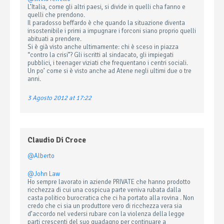
L’Italia, come gli altri paesi, si divide in quelli cha fanno e
quelli che prendono.
Il paradosso beffardo è che quando la situazione diventa
insostenibile i primi a impugnare i forconi siano proprio quelli
abituati a prendere.
Si è già visto anche ultimamente: chi è sceso in piazza
“contro la crisi”? Gli iscritti al sindacato, gli impiegati
pubblici, i teenager viziati che frequentano i centri sociali.
Un po’ come si è visto anche ad Atene negli ultimi due o tre
anni.
3 Agosto 2012 at 17:22
Claudio Di Croce
@Alberto
@John Law
Ho sempre lavorato in aziende PRIVATE che hanno prodotto
ricchezza di cui una cospicua parte veniva rubata dalla
casta politico burocratica che ci ha portato alla rovina . Non
credo che ci sia un produttore vero di ricchezza vera sia
d’accordo nel vedersi rubare con la violenza della legge
parti crescenti del suo guadagno per continuare a