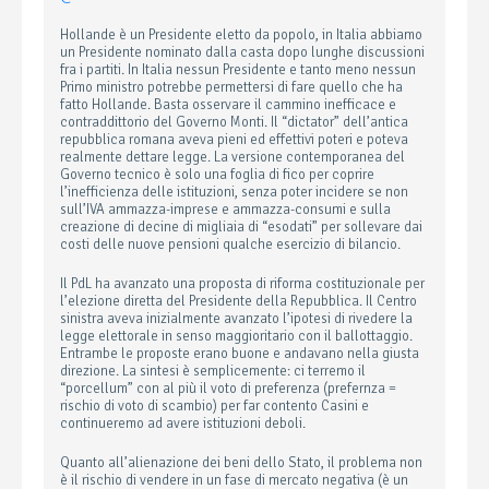
Hollande è un Presidente eletto da popolo, in Italia abbiamo
un Presidente nominato dalla casta dopo lunghe discussioni
fra i partiti. In Italia nessun Presidente e tanto meno nessun
Primo ministro potrebbe permettersi di fare quello che ha
fatto Hollande. Basta osservare il cammino inefficace e
contraddittorio del Governo Monti. Il “dictator” dell’antica
repubblica romana aveva pieni ed effettivi poteri e poteva
realmente dettare legge. La versione contemporanea del
Governo tecnico è solo una foglia di fico per coprire
l’inefficienza delle istituzioni, senza poter incidere se non
sull’IVA ammazza-imprese e ammazza-consumi e sulla
creazione di decine di migliaia di “esodati” per sollevare dai
costi delle nuove pensioni qualche esercizio di bilancio.
Il PdL ha avanzato una proposta di riforma costituzionale per
l’elezione diretta del Presidente della Repubblica. Il Centro
sinistra aveva inizialmente avanzato l’ipotesi di rivedere la
legge elettorale in senso maggioritario con il ballottaggio.
Entrambe le proposte erano buone e andavano nella giusta
direzione. La sintesi è semplicemente: ci terremo il
“porcellum” con al più il voto di preferenza (prefernza =
rischio di voto di scambio) per far contento Casini e
continueremo ad avere istituzioni deboli.
Quanto all’alienazione dei beni dello Stato, il problema non
è il rischio di vendere in un fase di mercato negativa (è un