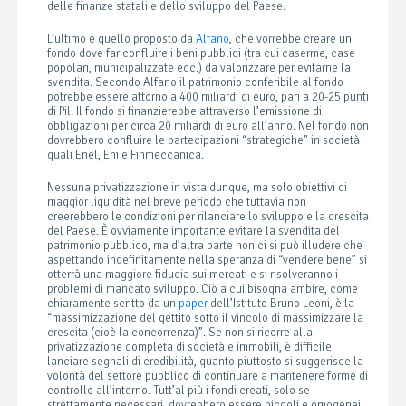
delle finanze statali e dello sviluppo del Paese.
L’ultimo è quello proposto da
Alfano
, che vorrebbe creare un
fondo dove far confluire i beni pubblici (tra cui caserme, case
popolari, municipalizzate ecc.) da valorizzare per evitarne la
svendita. Secondo Alfano il patrimonio conferibile al fondo
potrebbe essere attorno a 400 miliardi di euro, pari a 20-25 punti
di Pil. Il fondo si finanzierebbe attraverso l’emissione di
obbligazioni per circa 20 miliardi di euro all’anno. Nel fondo non
dovrebbero confluire le partecipazioni “strategiche” in società
quali Enel, Eni e Finmeccanica.
Nessuna privatizzazione in vista dunque, ma solo obiettivi di
maggior liquidità nel breve periodo che tuttavia non
creerebbero le condizioni per rilanciare lo sviluppo e la crescita
del Paese. È ovviamente importante evitare la svendita del
patrimonio pubblico, ma d’altra parte non ci si può illudere che
aspettando indefinitamente nella speranza di “vendere bene” si
otterrà una maggiore fiducia sui mercati e si risolveranno i
problemi di mancato sviluppo. Ciò a cui bisogna ambire, come
chiaramente scritto da un
paper
dell’Istituto Bruno Leoni, è la
“massimizzazione del gettito sotto il vincolo di massimizzare la
crescita (cioè la concorrenza)”. Se non si ricorre alla
privatizzazione completa di società e immobili, è difficile
lanciare segnali di credibilità, quanto piuttosto si suggerisce la
volontà del settore pubblico di continuare a mantenere forme di
controllo all’interno. Tutt’al più i fondi creati, solo se
strettamente necessari, dovrebbero essere piccoli e omogenei,