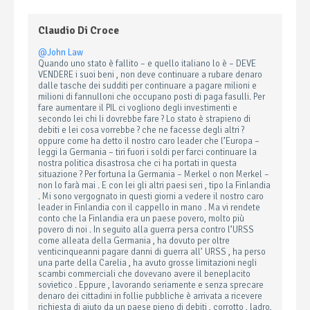
Claudio Di Croce
@John Law
Quando uno stato è fallito – e quello italiano lo è – DEVE
VENDERE i suoi beni , non deve continuare a rubare denaro
dalle tasche dei sudditi per continuare a pagare milioni e
milioni di fannulloni che occupano posti di paga fasulli. Per
fare aumentare il PIL ci vogliono degli investimenti e
secondo lei chi li dovrebbe fare ? Lo stato è strapieno di
debiti e lei cosa vorrebbe ? che ne facesse degli altri ?
oppure come ha detto il nostro caro leader che l’Europa –
leggi la Germania – tiri fuori i soldi per farci continuare la
nostra politica disastrosa che ci ha portati in questa
situazione ? Per fortuna la Germania – Merkel o non Merkel –
non lo farà mai . E con lei gli altri paesi seri , tipo la Finlandia
. Mi sono vergognato in questi giorni a vedere il nostro caro
leader in Finlandia con il cappello in mano . Ma vi rendete
conto che la Finlandia era un paese povero, molto più
povero di noi . In seguito alla guerra persa contro l’URSS
come alleata della Germania , ha dovuto per oltre
venticinqueanni pagare danni di guerra all’ URSS , ha perso
una parte della Carelia , ha avuto grosse limitazioni negli
scambi commerciali che dovevano avere il beneplacito
sovietico . Eppure , lavorando seriamente e senza sprecare
denaro dei cittadini in follie pubbliche è arrivata a ricevere
richiesta di aiuto da un paese pieno di debiti , corrotto , ladro,