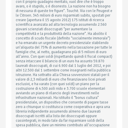
con il proprio guadagno meritato, vuol dire che è troppo
avaro, o è stupido, o è disonesto. La nazione non ha bisogno
di nessuna di queste tre figure”. Touchè. Via con le Peugeot e
le Citroen. 345 milioni di euro risparmiati subito, spostati per
creare (apertura il 15 agosto 2012) 175 istituti di ricerca
scientifica avanzata ad alta tecnologia assumendo 2.560
giovani scienziati disoccupati “per aumentare la
competitività e la produttività della nazione”. Ha abolito il
concetto di scudo fiscale (definito “socialmente immorale”)
e ha emanato un urgente decreto presidenziale stabilendo
un’aliquota del 75% di aumento nella tassazione per tutte le
famiglie che, al netto, guadagnano più di 5 milioni di euro
all’anno. Con quei soldi (rispettando quindi il fiscal compact)
senza intaccare il bilancio di un euro ha assunto 59.870
laureati disoccupati, di cui 6.900 dal 1 luglio del 2012, e poi
altri 12.500 dal 1 settembre come insegnanti nella pubblica
istruzione. Ha sottratto alla Chiesa sovvenzioni statali per il
valore di 2,3 miliardi di euro che finanziavano licei privati
esclusivi, e ha varato (con quei soldi) un piano per la
costruzione di 4.500 asili nido e 3.700 scuole elementari
avviando un piano di rilancio degli investimenti nelle
infrastrutture nazionali. Ha istituito il “bonus cultura”
presidenziale, un dispositivo che consente di pagare tasse
zero a chiunque si costituisca come cooperativa e apra una
libreria indipendente assumendo almeno due laureati
disoccupati iscritti alla lista dei disoccupati oppure
cassintegrati, in modo tale da far risparmiare soldi della
spesa pubblica, dare un minimo contributo all’occupazione