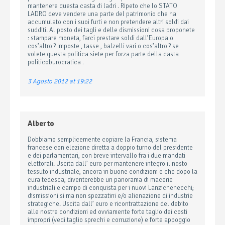
mantenere questa casta di ladri . Ripeto che lo STATO
LADRO deve vendere una parte del patrimonio che ha
accumulato con i suoi furti e non pretendere altri soldi dai
sudditi. Al posto dei tagli e delle dismissioni cosa proponete
: stampare moneta, farci prestare soldi dall’Europa o
cos’altro ? Imposte , tasse , balzelli vari o cos’altro ? se
volete questa politica siete per forza parte della casta
politicoburocratica .
3 Agosto 2012 at 19:22
Alberto
Dobbiamo semplicemente copiare la Francia, sistema
francese con elezione diretta a doppio turno del presidente
e dei parlamentari, con breve intervallo fra i due mandati
elettorali. Uscita dall’ euro per mantenere integro il nosto
tessuto industriale, ancora in buone condizioni e che dopo la
cura tedesca, diventerebbe un panorama di macerie
industriali e campo di conquista per i nuovi Lanzichenecchi;
dismissioni si ma non spezzatini e/o alienazione di industrie
strategiche. Uscita dall’ euro e ricontrattazione del debito
alle nostre condizioni ed ovviamente forte taglio dei costi
impropri (vedi taglio sprechi e corruzione) e forte appoggio