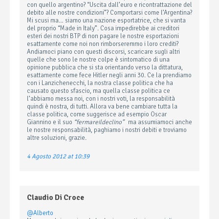
con quello argentino? “Uscita dall’euro e ricontrattazione del
debito alle nostre condizioni”? Comportarsi come l’Argentina?
Mi scusi ma… siamo una nazione esportatrice, che si vanta
del proprio “Made in Italy”. Cosa impedirebbe ai creditori
esteri dei nostri BTP di non pagare le nostre esportazioni
esattamente come noi non rimborseremmo i loro crediti?
Andiamoci piano con questi discorsi, scaricare sugli altri
quelle che sono le nostre colpe è sintomatico di una
opinione pubblica che si sta orientando verso la dittatura,
esattamente come fece Hitler negli anni 30. Ce la prendiamo
con i Lanzichenecchi, la nostra classe politica che ha
causato questo sfascio, ma quella classe politica ce
l’abbiamo messa noi, con i nostri voti, la responsabilità
quindi è nostra, di tutti. Allora va bene cambiare tutta la
classe politica, come suggerisce ad esempio Oscar
Giannino e il suo
“fermareildeclino”
ma assumiamoci anche
le nostre responsabilità, paghiamo i nostri debiti e troviamo
altre soluzioni, grazie.
4 Agosto 2012 at 10:39
Claudio Di Croce
@Alberto