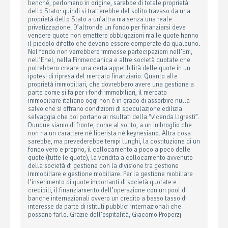
benché, perlomeno in origine, sarebbe di totale proprietà
dello Stato: quindi si tratterebbe del solito travaso da una
proprietà dello Stato a un’altra ma senza una reale
privatizzazione. D’altronde un fondo per finanziarsi deve
vendere quote non emettere obbligazioni ma le quote hanno
il piccolo difetto che devono essere comperate da qualcuno.
Nel fondo non verrebbero immesse partecipazioni nell’Eni,
nell’Enel, nella Finmeccanica e altre società quotate che
potrebbero creare una certa appetibilità delle quote in un
ipotesi di ripresa del mercato finanziario. Quanto alle
proprietà immobiliari, che dovrebbero avere una gestione a
parte come si fa per i fondi immobiliari, il mercato
immobiliare italiano oggi non è in grado di assorbire nulla
salvo che si offrano condizioni di speculazione edilizia
selvaggia che poi portano ai risultati della “vicenda Ligresti”.
Dunque siamo di fronte, come al solito, a un imbroglio che
non ha un carattere né liberista né keynesiano. Altra cosa
sarebbe, ma prevederebbe tempi lunghi, la costituzione di un
fondo vero e proprio, il collocamento a poco a poco delle
quote (tutte le quote), la vendita a collocamento avvenuto
della società di gestione con la divisione tra gestione
immobiliare e gestione mobiliare. Per la gestione mobiliare
l’inserimento di quote importanti di società quotate e
credibili, il finanziamento dell’operazione con un pool di
banche internazionali ovvero un credito a basso tasso di
interesse da parte di istituti pubblici internazionali che
possano farlo. Grazie dell’ospitalità, Giacomo Properzj