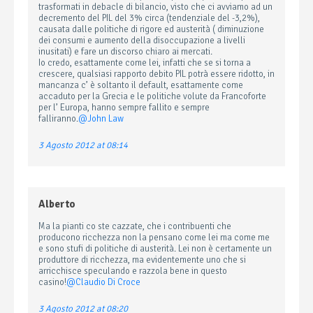
trasformati in debacle di bilancio, visto che ci avviamo ad un
decremento del PIL del 3% circa (tendenziale del -3,2%),
causata dalle politiche di rigore ed austerità ( diminuzione
dei consumi e aumento della disoccupazione a livelli
inusitati) e fare un discorso chiaro ai mercati.
Io credo, esattamente come lei, infatti che se si torna a
crescere, qualsiasi rapporto debito PIL potrà essere ridotto, in
mancanza c’ è soltanto il default, esattamente come
accaduto per la Grecia e le politiche volute da Francoforte
per l’ Europa, hanno sempre fallito e sempre
falliranno.
@John Law
3 Agosto 2012 at 08:14
Alberto
Ma la pianti co ste cazzate, che i contribuenti che
producono ricchezza non la pensano come lei ma come me
e sono stufi di politiche di austerità. Lei non è certamente un
produttore di ricchezza, ma evidentemente uno che si
arricchisce speculando e razzola bene in questo
casino!
@Claudio Di Croce
3 Agosto 2012 at 08:20