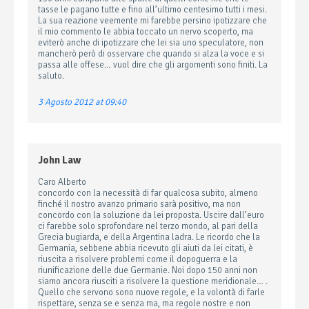
tasse le pagano tutte e fino all’ultimo centesimo tutti i mesi.
La sua reazione veemente mi farebbe persino ipotizzare che
il mio commento le abbia toccato un nervo scoperto, ma
eviterò anche di ipotizzare che lei sia uno speculatore, non
mancherò però di osservare che quando si alza la voce e si
passa alle offese… vuol dire che gli argomenti sono finiti. La
saluto.
3 Agosto 2012 at 09:40
John Law
Caro Alberto
concordo con la necessità di far qualcosa subito, almeno
finché il nostro avanzo primario sarà positivo, ma non
concordo con la soluzione da lei proposta. Uscire dall’euro
ci farebbe solo sprofondare nel terzo mondo, al pari della
Grecia bugiarda, e della Argentina ladra. Le ricordo che la
Germania, sebbene abbia ricevuto gli aiuti da lei citati, è
riuscita a risolvere problemi come il dopoguerra e la
riunificazione delle due Germanie. Noi dopo 150 anni non
siamo ancora riusciti a risolvere la questione meridionale… .
Quello che servono sono nuove regole, e la volontà di farle
rispettare, senza se e senza ma, ma regole nostre e non