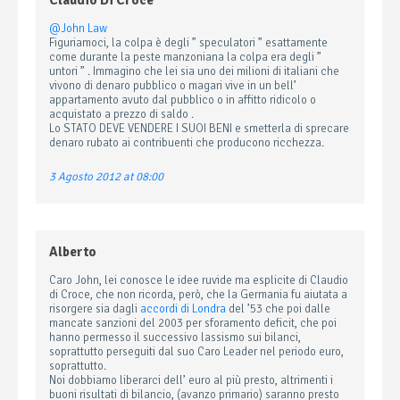
Claudio Di Croce
@John Law
Figuriamoci, la colpa è degli ” speculatori ” esattamente
come durante la peste manzoniana la colpa era degli ”
untori ” . Immagino che lei sia uno dei milioni di italiani che
vivono di denaro pubblico o magari vive in un bell’
appartamento avuto dal pubblico o in affitto ridicolo o
acquistato a prezzo di saldo .
Lo STATO DEVE VENDERE I SUOI BENI e smetterla di sprecare
denaro rubato ai contribuenti che producono ricchezza.
3 Agosto 2012 at 08:00
Alberto
Caro John, lei conosce le idee ruvide ma esplicite di Claudio
di Croce, che non ricorda, però, che la Germania fu aiutata a
risorgere sia dagli
accordi di Londra
del ’53 che poi dalle
mancate sanzioni del 2003 per sforamento deficit, che poi
hanno permesso il successivo lassismo sui bilanci,
soprattutto perseguiti dal suo Caro Leader nel periodo euro,
soprattutto.
Noi dobbiamo liberarci dell’ euro al più presto, altrimenti i
buoni risultati di bilancio, (avanzo primario) saranno presto