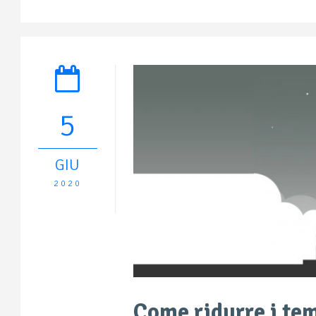
5
GIU
2020
Come ridurre i temp