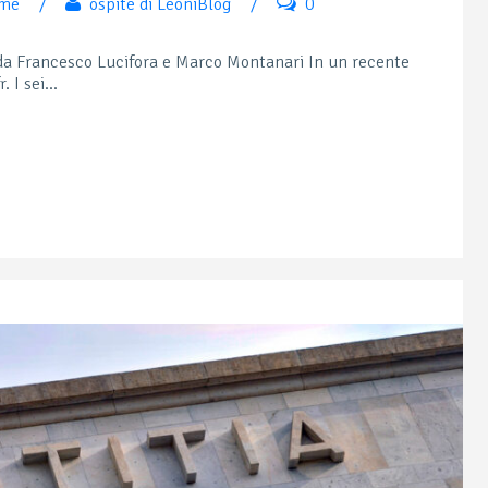
rme
/
ospite di LeoniBlog
/
0
da Francesco Lucifora e Marco Montanari In un recente
 I sei...