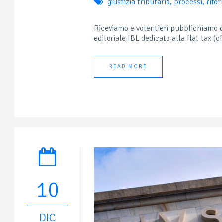
giustizia tributaria
,
processi
,
rifo
Riceviamo e volentieri pubblichiamo 
editoriale IBL dedicato alla flat tax (cfr.
READ MORE
10
DIC