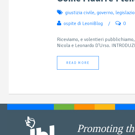
giustizia civile
,
governo
,
legislazi
ospite di LeoniBlog
/
0
Riceviamo, e volentieri pubblichiamo,
Nicola e Leonardo D’Urso. INTRODUZIO
READ MORE
Promoting the