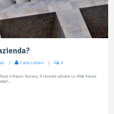
 azienda?
ali
/
Carlo Lottieri
/
0
Rizzo e Mauro Tescaro, il recente volume Le sfide future
nda?...