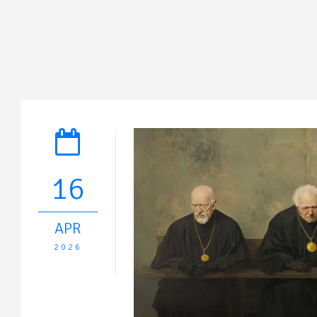
16
APR
2026