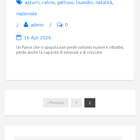
azzurri
,
calcio
,
gattuso
,
lisander
,
natalità
,
nazionale
/
admin
/
0
16 Apr 2026
Un Paese che si spopola non perde soltanto numeri e cittadini,
perde anche la capacità di innovare e di crescere
‹ Previous
1
2