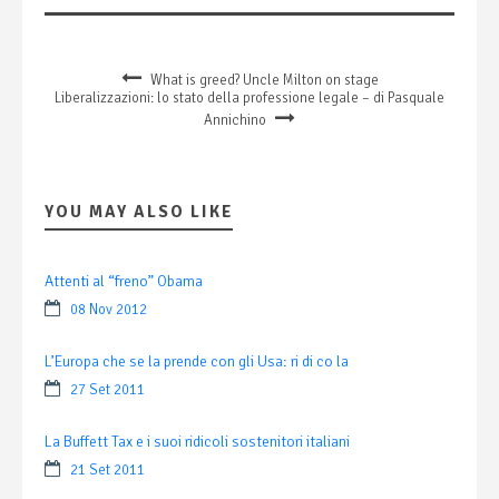
What is greed? Uncle Milton on stage
Liberalizzazioni: lo stato della professione legale – di Pasquale
Annichino
YOU MAY ALSO LIKE
Attenti al “freno” Obama
08 Nov 2012
L’Europa che se la prende con gli Usa: ri di co la
27 Set 2011
La Buffett Tax e i suoi ridicoli sostenitori italiani
21 Set 2011