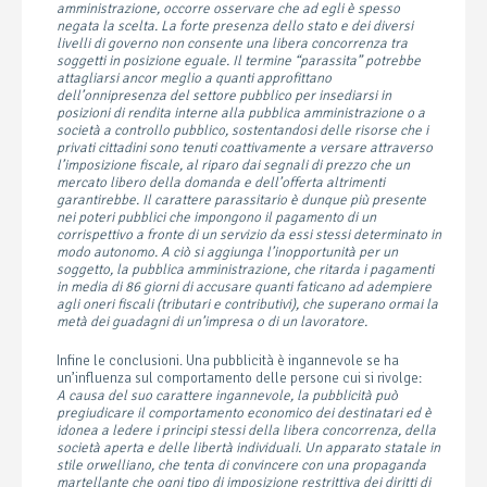
amministrazione, occorre osservare che ad egli è spesso
negata la scelta. La forte presenza dello stato e dei diversi
livelli di governo non consente una libera concorrenza tra
soggetti in posizione eguale. Il termine “parassita” potrebbe
attagliarsi ancor meglio a quanti approfittano
dell’onnipresenza del settore pubblico per insediarsi in
posizioni di rendita interne alla pubblica amministrazione o a
società a controllo pubblico, sostentandosi delle risorse che i
privati cittadini sono tenuti coattivamente a versare attraverso
l’imposizione fiscale, al riparo dai segnali di prezzo che un
mercato libero della domanda e dell’offerta altrimenti
garantirebbe. Il carattere parassitario è dunque più presente
nei poteri pubblici che impongono il pagamento di un
corrispettivo a fronte di un servizio da essi stessi determinato in
modo autonomo. A ciò si aggiunga l’inopportunità per un
soggetto, la pubblica amministrazione, che ritarda i pagamenti
in media di 86 giorni di accusare quanti faticano ad adempiere
agli oneri fiscali (tributari e contributivi), che superano ormai la
metà dei guadagni di un’impresa o di un lavoratore.
Infine le conclusioni. Una pubblicità è ingannevole se ha
un’influenza sul comportamento delle persone cui si rivolge:
A causa del suo carattere ingannevole, la pubblicità può
pregiudicare il comportamento economico dei destinatari ed è
idonea a ledere i principi stessi della libera concorrenza, della
società aperta e delle libertà individuali. Un apparato statale in
stile orwelliano, che tenta di convincere con una propaganda
martellante che ogni tipo di imposizione restrittiva dei diritti di