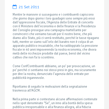
21 Set 2011
Mentre le manovre si susseguono e i contribuenti capiscono
che giorno dopo giorno i loro guadagni sono sempre più erosi
dall’oppressione fiscale, l’Agenzia delle Entrate di concerto
con il Ministero dell’economia e delle finanze e la Presidenza
del Consiglio prosegue una campagna martellante per
convincerci che veniamo tassati per il nostro bene, che più
diamo allo Stato, più ci verrà restituito, perché le tasse ripagano
tutti, mentre se siamo sull’orlo del baratro non è colpa di un
apparato pubblico insaziabile, che ha raddoppiato la pressione
fiscale in 40 anni impoverendo la nostra economia, che divora
metà delle ricchezze prodotte dal paese, bensì del vicino
cattivo che non fa lo scontrino.
Come ConfContribuenti abbiamo, un po’ per provocazione, un
po’ perché ci sentiamo noi stessi presi in giro, ma sicuramente
per dire la nostra, denunciato l’agenzia delle entrate per
pubblicità ingannevole.
Riportiamo di seguito le motivazioni della segnalazione
trasmessa all’AGCM.
Nella prima parte si contestano alcune affermazioni contenute
nello spot denominato “Se”, un inno alla bontà della spesa
pubblica irresponsabile e alla finanza allegra, alla fiducia