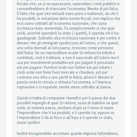
fiscale che, se si recuperassero, sanerebbe i conti pubblici e
consentirebbero di rilanciare l’economia. Niente di più falso.
Il fatto che quei 240 miliardi siano presi o trattenuti, da chi li
ha prodotti, in violazione delle norme fiscali, non implica che
essi siano sottratti all’economia nazionale, che siano
ricchezza reale annientata. Fa semplicemente sì che quei
soldi, anziché spenderli lo stato ( i partiti), li spenda chi li ha
guadagnati. Sottratto alla ricchezza nazionale è per contro il
denaro che gli immigrati spediscono all’estero, o che questi,
una volta ritornati al loro paese, ricevono come pensione
dall’Italia. Se un imprenditore evade 10 milioni tra tributi e
contributi, cioè li trattiene, e non li nasconde all’estero ma li
usa per investimenti produttivi e/o per pagare il personale
e/o per pagare i fornitori onde non fallire e/o per ridurre i
costi onde non finire fuori mercato e chiudere, e/o per
costruire una villa o uno yacht in Italia, allora il denaro in
parola resta in circolo e stimola l’economia, e l’impresa
sopravvive o si espande: niente viene sottratto al paese.
Quindi si tratta di comparare i benefici per il paese dei due
possibili impieghi di quei 10 milioni, ossia di stabilire se quei
soldi, al sistema paese, rendano di più se li tiene in mano
l’imprenditore che li ha prodotti, e li spende lui, oppure se
l’imprenditore li dà al fisco e all’Inps e li spende lo stato,
ossia i politici
Inoltre bisognerebbe accertare quante imprese fallirebbero,