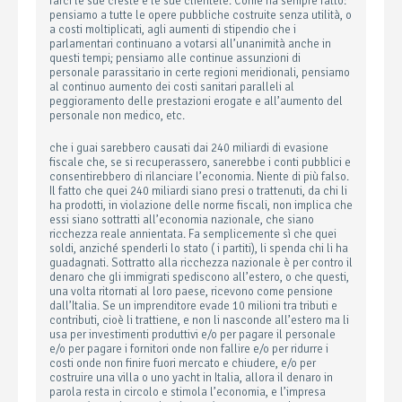
farci le sue creste e le sue clientele. Come ha sempre fatto:
pensiamo a tutte le opere pubbliche costruite senza utilità, o
a costi moltiplicati, agli aumenti di stipendio che i
parlamentari continuano a votarsi all’unanimità anche in
questi tempi; pensiamo alle continue assunzioni di
personale parassitario in certe regioni meridionali, pensiamo
al continuo aumento dei costi sanitari paralleli al
peggioramento delle prestazioni erogate e all’aumento del
personale non medico, etc.
che i guai sarebbero causati dai 240 miliardi di evasione
fiscale che, se si recuperassero, sanerebbe i conti pubblici e
consentirebbero di rilanciare l’economia. Niente di più falso.
Il fatto che quei 240 miliardi siano presi o trattenuti, da chi li
ha prodotti, in violazione delle norme fiscali, non implica che
essi siano sottratti all’economia nazionale, che siano
ricchezza reale annientata. Fa semplicemente sì che quei
soldi, anziché spenderli lo stato ( i partiti), li spenda chi li ha
guadagnati. Sottratto alla ricchezza nazionale è per contro il
denaro che gli immigrati spediscono all’estero, o che questi,
una volta ritornati al loro paese, ricevono come pensione
dall’Italia. Se un imprenditore evade 10 milioni tra tributi e
contributi, cioè li trattiene, e non li nasconde all’estero ma li
usa per investimenti produttivi e/o per pagare il personale
e/o per pagare i fornitori onde non fallire e/o per ridurre i
costi onde non finire fuori mercato e chiudere, e/o per
costruire una villa o uno yacht in Italia, allora il denaro in
parola resta in circolo e stimola l’economia, e l’impresa