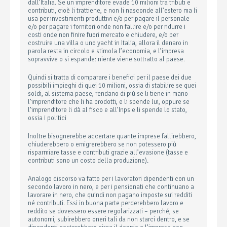
dall’Italia. Se un imprenditore evade 10 milioni tra tributi e
contributi, cioè li trattiene, e non li nasconde all’estero ma li
usa per investimenti produttivi e/o per pagare il personale
e/o per pagare i fornitori onde non fallire e/o per ridurre i
costi onde non finire fuori mercato e chiudere, e/o per
costruire una villa o uno yacht in Italia, allora il denaro in
parola resta in circolo e stimola l’economia, e l’impresa
sopravvive o si espande: niente viene sottratto al paese.
Quindi si tratta di comparare i benefici per il paese dei due
possibili impieghi di quei 10 milioni, ossia di stabilire se quei
soldi, al sistema paese, rendano di più se li tiene in mano
l’imprenditore che li ha prodotti, e li spende lui, oppure se
l’imprenditore li dà al fisco e all’Inps e li spende lo stato,
ossia i politici
Inoltre bisognerebbe accertare quante imprese fallirebbero,
chiuderebbero o emigrerebbero se non potessero più
risparmiare tasse e contributi grazie all’evasione (tasse e
contributi sono un costo della produzione).
Analogo discorso va fatto per i lavoratori dipendenti con un
secondo lavoro in nero, e per i pensionati che continuano a
lavorare in nero, che quindi non pagano imposte sui redditi
né contributi. Essi in buona parte perderebbero lavoro e
reddito se dovessero essere regolarizzati – perché, se
autonomi, subirebbero oneri tali da non starci dentro, e se