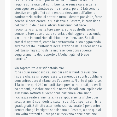
di arraffare a più non posso, senza riguardo per alcuna
ragione sollevata dal contribuente, e senza curarsi delle
conseguenze distruttive per le imprese, perché tali sono le
direttive che gli uffici delle entrate ricevano dall’alto: la
partitocrazia ordina di portarle tutto il denaro possibile, forse
perché si deve creare le sue riserve all’estero, in previsione
del tracollo del paese. Alcuni funzionari del fisco
raccontano che, nella loro azione, sono costretti, anche
contro la loro coscienza e volontà, a distruggere le aziende,
a metterle in condizioni di chiudere e licenziare. Se tali
prassi si aggraverà, come la partitocrazia la sta aggravando,
avremo presto un’ulteriore accelerazione della recessione e
del flusso migratorio delle imprese, con conseguente
peggioramento del rapporto pil/deficit già nel breve
termine.”
Ma soprattutto è mistificatorio dire:
“che i guai sarebbero causati dai 240 miliardi di evasione
fiscale che, se si recuperassero, sanerebbe i conti pubblici e
consentirebbero di rilanciare l’economia. Niente di più falso.
Il fatto che quei 240 miliardi siano presi o trattenuti, da chi li
ha prodotti, in violazione delle norme fiscali, non implica che
essi siano sottratti all’economia nazionale, che siano
ricchezza reale annientata. Fa semplicemente sì che quei
soldi, anziché spenderli lo stato ( i partiti), li spenda chi li ha
guadagnati. Sottratto alla ricchezza nazionale è per contro il
denaro che gli immigrati spediscono all’estero, o che questi,
una volta ritornati al loro paese, ricevono come pensione