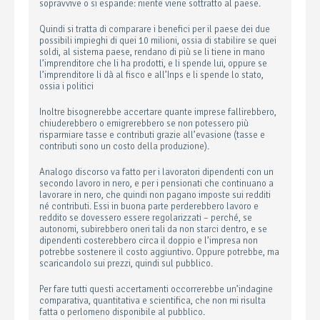
sopravvive o si espande: niente viene sottratto al paese.
Quindi si tratta di comparare i benefici per il paese dei due
possibili impieghi di quei 10 milioni, ossia di stabilire se quei
soldi, al sistema paese, rendano di più se li tiene in mano
l’imprenditore che li ha prodotti, e li spende lui, oppure se
l’imprenditore li dà al fisco e all’Inps e li spende lo stato,
ossia i politici
Inoltre bisognerebbe accertare quante imprese fallirebbero,
chiuderebbero o emigrerebbero se non potessero più
risparmiare tasse e contributi grazie all’evasione (tasse e
contributi sono un costo della produzione).
Analogo discorso va fatto per i lavoratori dipendenti con un
secondo lavoro in nero, e per i pensionati che continuano a
lavorare in nero, che quindi non pagano imposte sui redditi
né contributi. Essi in buona parte perderebbero lavoro e
reddito se dovessero essere regolarizzati – perché, se
autonomi, subirebbero oneri tali da non starci dentro, e se
dipendenti costerebbero circa il doppio e l’impresa non
potrebbe sostenere il costo aggiuntivo. Oppure potrebbe, ma
scaricandolo sui prezzi, quindi sul pubblico.
Per fare tutti questi accertamenti occorrerebbe un’indagine
comparativa, quantitativa e scientifica, che non mi risulta
fatta o perlomeno disponibile al pubblico.