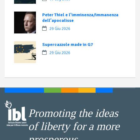
Peter Thiel e l’imminenza/immanenza
dell’apocalisse
29 Giu 2026
Supercazzole made in G7
29 Giu 2026
Promoting the ideas
of liberty for a more
prosperous,