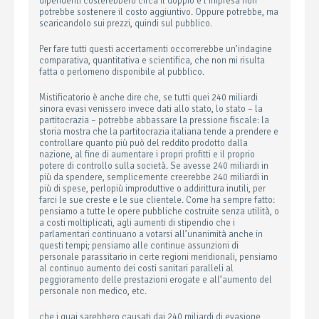
dipendenti costerebbero circa il doppio e l’impresa non
potrebbe sostenere il costo aggiuntivo. Oppure potrebbe, ma
scaricandolo sui prezzi, quindi sul pubblico.
Per fare tutti questi accertamenti occorrerebbe un’indagine
comparativa, quantitativa e scientifica, che non mi risulta
fatta o perlomeno disponibile al pubblico.
Mistificatorio è anche dire che, se tutti quei 240 miliardi
sinora evasi venissero invece dati allo stato, lo stato – la
partitocrazia – potrebbe abbassare la pressione fiscale: la
storia mostra che la partitocrazia italiana tende a prendere e
controllare quanto più può del reddito prodotto dalla
nazione, al fine di aumentare i propri profitti e il proprio
potere di controllo sulla società. Se avesse 240 miliardi in
più da spendere, semplicemente creerebbe 240 miliardi in
più di spese, perlopiù improduttive o addirittura inutili, per
farci le sue creste e le sue clientele. Come ha sempre fatto:
pensiamo a tutte le opere pubbliche costruite senza utilità, o
a costi moltiplicati, agli aumenti di stipendio che i
parlamentari continuano a votarsi all’unanimità anche in
questi tempi; pensiamo alle continue assunzioni di
personale parassitario in certe regioni meridionali, pensiamo
al continuo aumento dei costi sanitari paralleli al
peggioramento delle prestazioni erogate e all’aumento del
personale non medico, etc.
che i guai sarebbero causati dai 240 miliardi di evasione