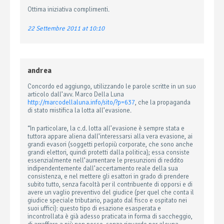
Ottima iniziativa complimenti.
22 Settembre 2011 at 10:10
andrea
Concordo ed aggiungo, utilizzando le parole scritte in un suo
articolo dall’avv. Marco Della Luna
http://marcodellaluna.info/sito/?p=637
, che la propaganda
di stato mistifica la lotta all’evasione.
“In particolare, la c.d. lotta all’evasione è sempre stata e
tuttora appare aliena dall’interessarsi alla vera evasione, ai
grandi evasori (soggetti perlopiù corporate, che sono anche
grandi elettori, quindi protetti dalla politica); essa consiste
essenzialmente nell’aumentare le presunzioni di reddito
indipendentemente dall’accertamento reale della sua
consistenza, e nel mettere gli esattori in grado di prendere
subito tutto, senza facoltà per il contribuente di opporsi e di
avere un vaglio preventivo del giudice (per quel che conta il
giudice speciale tributario, pagato dal fisco e ospitato nei
suoi uffici): questo tipo di esazione esasperata e
incontrollata è già adesso praticata in forma di saccheggio,