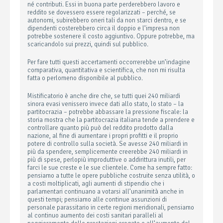
né contributi. Essi in buona parte perderebbero lavoro e
reddito se dovessero essere regolarizzati – perché, se
autonomi, subirebbero oneri tali da non starci dentro, e se
dipendenti costerebbero circa il doppio e l’impresa non
potrebbe sostenere il costo aggiuntivo. Oppure potrebbe, ma
scaricandolo sui prezzi, quindi sul pubblico.
Per fare tutti questi accertamenti occorrerebbe un’indagine
comparativa, quantitativa e scientifica, che non mi risulta
fatta o perlomeno disponibile al pubblico.
Mistificatorio è anche dire che, se tutti quei 240 miliardi
sinora evasi venissero invece dati allo stato, lo stato – la
partitocrazia – potrebbe abbassare la pressione fiscale: la
storia mostra che la partitocrazia italiana tende a prendere e
controllare quanto più può del reddito prodotto dalla
nazione, al fine di aumentare i propri profitti e il proprio
potere di controllo sulla società. Se avesse 240 miliardi in
più da spendere, semplicemente creerebbe 240 miliardi in
più di spese, perlopiù improduttive o addirittura inutili, per
farci le sue creste e le sue clientele. Come ha sempre fatto:
pensiamo a tutte le opere pubbliche costruite senza utilità, o
a costi moltiplicati, agli aumenti di stipendio che i
parlamentari continuano a votarsi all’unanimità anche in
questi tempi; pensiamo alle continue assunzioni di
personale parassitario in certe regioni meridionali, pensiamo
al continuo aumento dei costi sanitari paralleli al