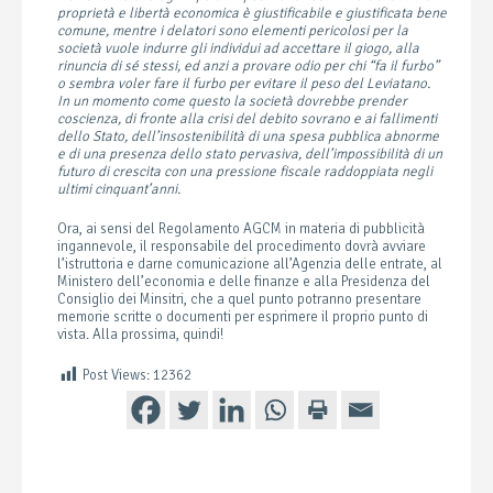
proprietà e libertà economica è giustificabile e giustificata bene
comune, mentre i delatori sono elementi pericolosi per la
società vuole indurre gli individui ad accettare il giogo, alla
rinuncia di sé stessi, ed anzi a provare odio per chi “fa il furbo”
o sembra voler fare il furbo per evitare il peso del Leviatano.
In un momento come questo la società dovrebbe prender
coscienza, di fronte alla crisi del debito sovrano e ai fallimenti
dello Stato, dell’insostenibilità di una spesa pubblica abnorme
e di una presenza dello stato pervasiva, dell’impossibilità di un
futuro di crescita con una pressione fiscale raddoppiata negli
ultimi cinquant’anni.
Ora, ai sensi del Regolamento AGCM in materia di pubblicità
ingannevole, il responsabile del procedimento dovrà avviare
l’istruttoria e darne comunicazione all’Agenzia delle entrate, al
Ministero dell’economia e delle finanze e alla Presidenza del
Consiglio dei Minsitri, che a quel punto potranno presentare
memorie scritte o documenti per esprimere il proprio punto di
vista. Alla prossima, quindi!
Post Views:
12362