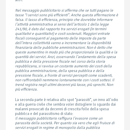
altri.
Nel messaggio pubblicitario si afferma che se tutti pagano le
tasse “i servizi sono più efficienti”. Anche questa affermazione è
falsa. Il tasso di efficienza, principio che dovrebbe informare
l’attività amministrativa ai sensi dell’articolo 1 della legge
241/90, è dato dal rapporto tra servizi erogati (in termini
qualitativi e quantitativi) e costi sostenuti. Maggiori entrate
fiscali conseguenti al pagamento delle imposte da parte
dell’intera collettività vanno a incrementare la disponibilità
finanziaria delle pubbliche amministrazioni. Non è detto che
queste aumentino in modo più che proporzionale la qualità e la
quantità dei servizi. Anzi, osservando l’andamento della spesa
pubblica e della pressione fiscale nel corso della storia
repubblicana, si ravvisa un costante aumento dei costi della
pubblica amministrazione, della spesa pubblica e della
pressione fiscale, a fronte di servizi percepiti come scadenti,
non raffrontabili nemmeno lontanamente con i costi sottesi. Il
trend registra negli ultimi decenni più tasse, più sprechi. Non
più efficienza.
La seconda parte è relativa allo spot “parassiti”, un inno all’odio
e alla guerra civile che sembra voler distogliere lo sguardo dai
malanni provocati da decenni di crescita folle della spesa
pubbilca e del parassitismo di stato:
Il messaggio pubblicitario raffigura l’evasore come un
parassita della società. Per quanto sia vero che egli fruisce di
servizi erogati in regime di monopolio dalla pubblica