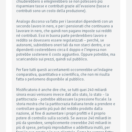
chiuderebbero o emigrerebbero se non potessero più
risparmiare tasse e contributi grazie all’evasione (tasse e
contributi sono un costo della produzione).
Analogo discorso va fatto per i lavoratori dipendenti con un
secondo lavoro in nero, e per i pensionati che continuano a
lavorare in nero, che quindi non pagano imposte sui redditi
né contributi. Essi in buona parte perderebbero lavoro e
reddito se dovessero essere regolarizzati – perché, se
autonomi, subirebbero oneri tali da non starci dentro, e se
dipendenti costerebbero circa il doppio e l’impresa non
potrebbe sostenere il costo aggiuntivo. Oppure potrebbe, ma
scaricandolo sui prezzi, quindi sul pubblico.
Per fare tutti questi accertamenti occorrerebbe un’indagine
comparativa, quantitativa e scientifica, che non mi risulta
fatta o perlomeno disponibile al pubblico.
Mistificatorio è anche dire che, se tutti quei 240 miliardi
sinora evasi venissero invece dati allo stato, lo stato – la
partitocrazia – potrebbe abbassare la pressione fiscale: la
storia mostra che la partitocrazia italiana tende a prendere e
controllare quanto più può del reddito prodotto dalla
nazione, al fine di aumentare i propri profitti e il proprio
potere di controllo sulla società. Se avesse 240 miliardi in
più da spendere, semplicemente creerebbe 240 miliardi in
più di spese, perlopiù improduttive o addirittura inutili, per