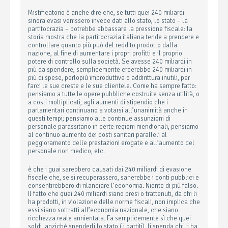
Mistificatorio è anche dire che, se tutti quei 240 miliardi
sinora evasi venissero invece dati allo stato, lo stato – la
partitocrazia – potrebbe abbassare la pressione fiscale: la
storia mostra che la partitocrazia italiana tende a prendere e
controllare quanto più può del reddito prodotto dalla
nazione, al fine di aumentare i propri profitti e il proprio
potere di controllo sulla società. Se avesse 240 miliardi in
più da spendere, semplicemente creerebbe 240 miliardi in
più di spese, perlopiù improduttive o addirittura inutili, per
farci le sue creste e le sue clientele. Come ha sempre fatto:
pensiamo a tutte le opere pubbliche costruite senza utilità, o
a costi moltiplicati, agli aumenti di stipendio che i
parlamentari continuano a votarsi all’unanimità anche in
questi tempi; pensiamo alle continue assunzioni di
personale parassitario in certe regioni meridionali, pensiamo
al continuo aumento dei costi sanitari paralleli al
peggioramento delle prestazioni erogate e all’aumento del
personale non medico, etc.
è che i guai sarebbero causati dai 240 miliardi di evasione
fiscale che, se si recuperassero, sanerebbe i conti pubblici e
consentirebbero di rilanciare l’economia. Niente di più falso.
Il fatto che quei 240 miliardi siano presi o trattenuti, da chi li
ha prodotti, in violazione delle norme fiscali, non implica che
essi siano sottratti all’economia nazionale, che siano
ricchezza reale annientata. Fa semplicemente sì che quei
soldi, anziché spenderli lo stato ( i partiti), li spenda chi li ha