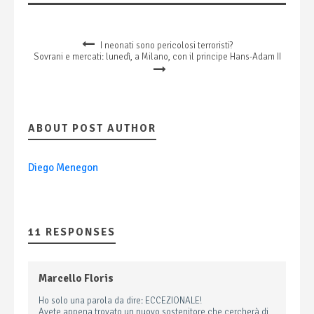
I neonati sono pericolosi terroristi?
Sovrani e mercati: lunedì, a Milano, con il principe Hans-Adam II
ABOUT POST AUTHOR
Diego Menegon
11 RESPONSES
Marcello Floris
Ho solo una parola da dire: ECCEZIONALE!
Avete appena trovato un nuovo sostenitore che cercherà di