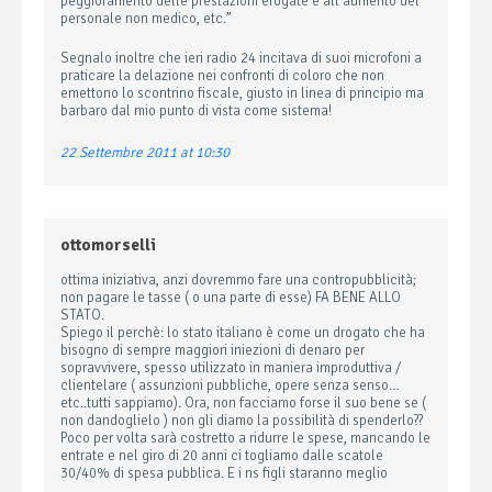
peggioramento delle prestazioni erogate e all’aumento del
personale non medico, etc.”
Segnalo inoltre che ieri radio 24 incitava di suoi microfoni a
praticare la delazione nei confronti di coloro che non
emettono lo scontrino fiscale, giusto in linea di principio ma
barbaro dal mio punto di vista come sistema!
22 Settembre 2011 at 10:30
ottomorselli
ottima iniziativa, anzi dovremmo fare una contropubblicità;
non pagare le tasse ( o una parte di esse) FA BENE ALLO
STATO.
Spiego il perchè: lo stato italiano è come un drogato che ha
bisogno di sempre maggiori iniezioni di denaro per
sopravvivere, spesso utilizzato in maniera improduttiva /
clientelare ( assunzioni pubbliche, opere senza senso…
etc..tutti sappiamo). Ora, non facciamo forse il suo bene se (
non dandoglielo ) non gli diamo la possibilità di spenderlo??
Poco per volta sarà costretto a ridurre le spese, mancando le
entrate e nel giro di 20 anni ci togliamo dalle scatole
30/40% di spesa pubblica. E i ns figli staranno meglio