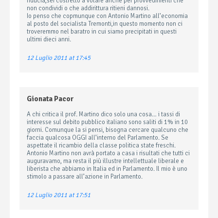
fiducia,sei costretto a votare anche per provvedimenti che
non condividi o che addirittura ritieni dannosi.
Io penso che copmunque con Antonio Martino all’economia
al posto del socialista Tremonti,in questo momento non ci
troveremmo nel baratro in cui siamo precipitati in questi
ultimi dieci anni.
12 Luglio 2011 at 17:45
Gionata Pacor
A chi critica il prof. Martino dico solo una cosa… i tassi di
interesse sul debito pubblico italiano sono saliti di 1% in 10
giorni. Comunque la si pensi, bisogna cercare qualcuno che
faccia qualcosa OGGI all’interno del Parlamento. Se
aspettate il ricambio della classe politica state freschi.
Antonio Martino non avrà portato a casa i risultati che tutti ci
auguravamo, ma resta il più illustre intellettuale liberale e
liberista che abbiamo in Italia ed in Parlamento. Il mio è uno
stimolo a passare all’azione in Parlamento.
12 Luglio 2011 at 17:51