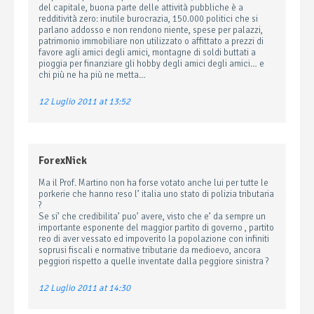
del capitale, buona parte delle attività pubbliche è a
redditività zero: inutile burocrazia, 150.000 politici che si
parlano addosso e non rendono niente, spese per palazzi,
patrimonio immobiliare non utilizzato o affittato a prezzi di
favore agli amici degli amici, montagne di soldi buttati a
pioggia per finanziare gli hobby degli amici degli amici… e
chi più ne ha più ne metta…
12 Luglio 2011 at 13:52
ForexNick
Ma il Prof. Martino non ha forse votato anche lui per tutte le
porkerie che hanno reso l’ italia uno stato di polizia tributaria
?
Se si’ che credibilita’ puo’ avere, visto che e’ da sempre un
importante esponente del maggior partito di governo , partito
reo di aver vessato ed impoverito la popolazione con infiniti
soprusi fiscali e normative tributarie da medioevo, ancora
peggiori rispetto a quelle inventate dalla peggiore sinistra ?
12 Luglio 2011 at 14:30