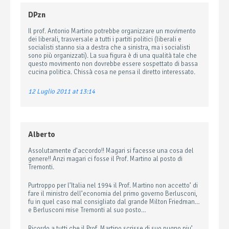
DPzn
Il prof. Antonio Martino potrebbe organizzare un movimento
dei liberali, trasversale a tutti i partiti politici (liberali e
socialisti stanno sia a destra che a sinistra, ma i socialisti
sono più organizzati). La sua figura è di una qualità tale che
questo movimento non dovrebbe essere sospettato di bassa
cucina politica. Chissà cosa ne pensa il diretto interessato.
12 Luglio 2011 at 13:14
Alberto
Assolutamente d’accordo!! Magari si facesse una cosa del
genere!! Anzi magari ci fosse il Prof. Martino al posto di
Tremonti.
Purtroppo per l’Italia nel 1994 il Prof. Martino non accetto’ di
fare il ministro dell’economia del primo governo Berlusconi,
fu in quel caso mal consigliato dal grande Milton Friedman…
e Berlusconi mise Tremonti al suo posto…
Ricordo a tutti che il Prof. Martino scrisse di suo pugno piu’