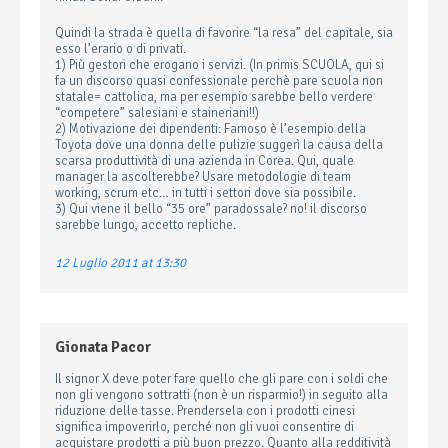
Quindi la strada è quella di favorire “la resa” del capitale, sia
esso l’erario o di privati.
1) Più gestori che erogano i servizi. (In primis SCUOLA, qui si
fa un discorso quasi confessionale perchè pare scuola non
statale= cattolica, ma per esempio sarebbe bello verdere
“competere” salesiani e staineriani!!)
2) Motivazione dei dipendenti: Famoso è l’esempio della
Toyota dove una donna delle pulizie suggerì la causa della
scarsa produttività di una azienda in Corea. Qui, quale
manager la ascolterebbe? Usare metodologie di team
working, scrum etc… in tutti i settori dove sia possibile.
3) Qui viene il bello “35 ore” paradossale? no! il discorso
sarebbe lungo, accetto repliche.
12 Luglio 2011 at 13:30
Gionata Pacor
Il signor X deve poter fare quello che gli pare con i soldi che
non gli vengono sottratti (non è un risparmio!) in seguito alla
riduzione delle tasse. Prendersela con i prodotti cinesi
significa impoverirlo, perché non gli vuoi consentire di
acquistare prodotti a più buon prezzo. Quanto alla redditività