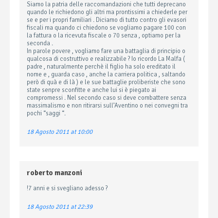
Siamo la patria delle raccomandazioni che tutti deprecano
quando le richiedono gli altri ma prontissimi a chiederle per
se e per i propri familiari . Diciamo di tutto contro gli evasori
fiscali ma quando ci chiedono se vogliamo pagare 100 con
la fattura o la ricevuta fiscale o 70 senza , optiamo per la
seconda .
In parole povere , vogliamo fare una battaglia di principio o
qualcosa di costruttivo e realizzabile ? Io ricordo La Malfa (
padre , naturalmente perchè il figlio ha solo ereditato il
nome e , guarda caso , anche la carriera politica , saltando
però di quà e di là ) e le sue battaglie proliberiste che sono
state senpre sconfitte e anche lui si è piegato ai
compromessi . Nel secondo caso si deve combattere senza
massimalismo e non ritirarsi sull’Aventino o nei convegni tra
pochi “saggi “.
18 Agosto 2011 at 10:00
roberto manzoni
!7 anni e si svegliano adesso ?
18 Agosto 2011 at 22:39