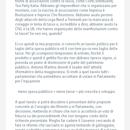
fiorire di associazioni contro le tasse, come ConfContribuenti,
Tea Party Italia. Abbiamo gli imprenditori che si organizzano per
resistere, con la nascita di associazioni come Impresa è
Rivoluzione e Imprese Che Resistono. Abbiamo avuto persino
degli attacchi della Lega Nord a Tremonti per la mancanza di
coraggio in tema di tasse e, incredibile a dirsi, abbiamo avuto la
CISL e la UIL che hanno organizzato delle manifestazioni contro
le tasse! Se non ora, quando?
Ecco quindi la mia proposta: si convochi un tavolo politico per il
taglio della spesa pubblica ed il con-tem-po-ra-neo taglio delle
tasse. Per gli scompensi temporanei di entrate, finché il
prodotto e quindi il gettito fiscale non abbiano ripreso vigore, si
preveda un piano di dismissione di parte del patrimonio
pubblico. Antonio Martino diventi il leader dell’attività
riformatrice della maggioranza. Si inviti a quel tavolo tutti i
parlamentari che potrebbero accettare di votare in Parlamento
per l’equazione
meno spesa pubblica + meno tasse = più crescita e sviluppo.
A quel tavolo si potrà discutere e presentare delle proposte
concrete al Consiglio dei Ministri o in Parlamento, con
decisione, mettendo in chiaro che non si accetterà un voto di
fiducia su dei provvedimenti che non tengano conto delle
richieste presentate. Meglio far cadere il Governo cercando di
fare le riforme che lasciarlo in agonia tentando di galleggiare,