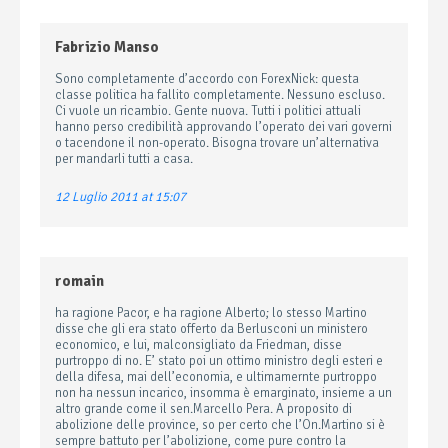
Fabrizio Manso
Sono completamente d’accordo con ForexNick: questa
classe politica ha fallito completamente. Nessuno escluso.
Ci vuole un ricambio. Gente nuova. Tutti i politici attuali
hanno perso credibilità approvando l’operato dei vari governi
o tacendone il non-operato. Bisogna trovare un’alternativa
per mandarli tutti a casa.
12 Luglio 2011 at 15:07
romain
ha ragione Pacor, e ha ragione Alberto; lo stesso Martino
disse che gli era stato offerto da Berlusconi un ministero
economico, e lui, malconsigliato da Friedman, disse
purtroppo di no. E’ stato poi un ottimo ministro degli esteri e
della difesa, mai dell’economia, e ultimamernte purtroppo
non ha nessun incarico, insomma è emarginato, insieme a un
altro grande come il sen.Marcello Pera. A proposito di
abolizione delle province, so per certo che l’On.Martino si è
sempre battuto per l’abolizione, come pure contro la