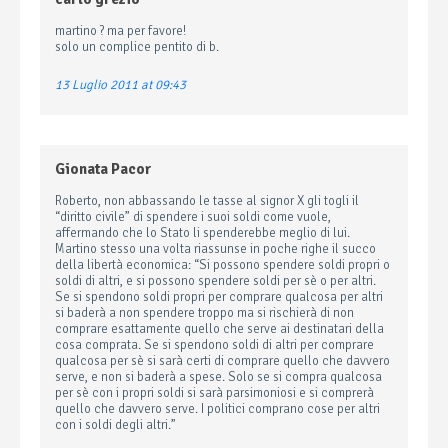
martino ? ma per favore!
solo un complice pentito di b.
13 Luglio 2011 at 09:43
Gionata Pacor
Roberto, non abbassando le tasse al signor X gli togli il
“diritto civile” di spendere i suoi soldi come vuole,
affermando che lo Stato li spenderebbe meglio di lui.
Martino stesso una volta riassunse in poche righe il succo
della libertà economica: “Si possono spendere soldi propri o
soldi di altri, e si possono spendere soldi per sè o per altri.
Se si spendono soldi propri per comprare qualcosa per altri
si baderà a non spendere troppo ma si rischierà di non
comprare esattamente quello che serve ai destinatari della
cosa comprata. Se si spendono soldi di altri per comprare
qualcosa per sè si sarà certi di comprare quello che davvero
serve, e non si baderà a spese. Solo se si compra qualcosa
per sè con i propri soldi si sarà parsimoniosi e si comprerà
quello che davvero serve. I politici comprano cose per altri
con i soldi degli altri.”