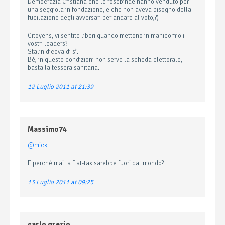
Democrazia Cristiana che le rosebinde hanno venduto per
una seggiola in fondazione, e che non aveva bisogno della
fucilazione degli avversari per andare al voto,?)
Citoyens, vi sentite liberi quando mettono in manicomio i
vostri leaders?
Stalin diceva di sì.
Bè, in queste condizioni non serve la scheda elettorale,
basta la tessera sanitaria.
12 Luglio 2011 at 21:39
Massimo74
@mick
E perchè mai la flat-tax sarebbe fuori dal mondo?
13 Luglio 2011 at 09:25
carlo grezio