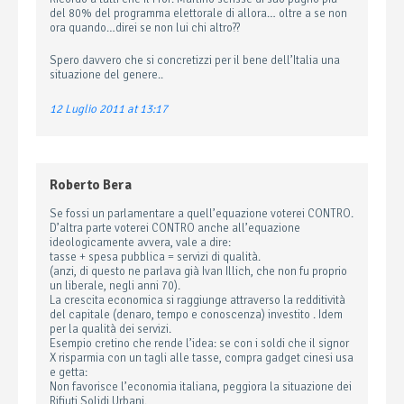
del 80% del programma elettorale di allora… oltre a se non
ora quando…direi se non lui chi altro??
Spero davvero che si concretizzi per il bene dell’Italia una
situazione del genere..
12 Luglio 2011 at 13:17
Roberto Bera
Se fossi un parlamentare a quell’equazione voterei CONTRO.
D’altra parte voterei CONTRO anche all’equazione
ideologicamente avvera, vale a dire:
tasse + spesa pubblica = servizi di qualità.
(anzi, di questo ne parlava già Ivan Illich, che non fu proprio
un liberale, negli anni 70).
La crescita economica si raggiunge attraverso la redditività
del capitale (denaro, tempo e conoscenza) investito . Idem
per la qualità dei servizi.
Esempio cretino che rende l’idea: se con i soldi che il signor
X risparmia con un tagli alle tasse, compra gadget cinesi usa
e getta:
Non favorisce l’economia italiana, peggiora la situazione dei
Rifiuti Solidi Urbani.