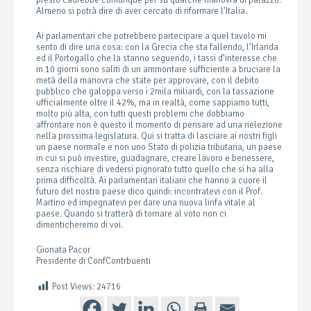
presto cadrebbe comunque per su qualche manovra di palazzo.
Almeno si potrà dire di aver cercato di riformare l’Italia.
Ai parlamentari che potrebbero partecipare a quel tavolo mi
sento di dire una cosa: con la Grecia che sta fallendo, l’Irlanda
ed il Portogallo che la stanno seguendo, i tassi d’interesse che
in 10 giorni sono saliti di un ammontare sufficiente a bruciare la
metà della manovra che state per approvare, con il debito
pubblico che galoppa verso i 2mila miliardi, con la tassazione
ufficialmente oltre il 42%, ma in realtà, come sappiamo tutti,
molto più alta, con tutti questi problemi che dobbiamo
affrontare non è questo il momento di pensare ad una rielezione
nella prossima legislatura. Qui si tratta di lasciare ai nostri figli
un paese normale e non uno Stato di polizia tributaria, un paese
in cui si può investire, guadagnare, creare lavoro e benessere,
senza rischiare di vedersi pignorato tutto quello che si ha alla
prima difficoltà. Ai parlamentari italiani che hanno a cuore il
futuro del nostro paese dico quindi: incontratevi con il Prof.
Martino ed impegnatevi per dare una nuova linfa vitale al
paese. Quando si tratterà di tornare al voto non ci
dimenticheremo di voi.
Gionata Pacor
Presidente di ConfContrbuenti
Post Views:
24716