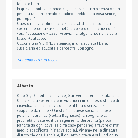
tagliato fuori.
In questo contesto storico poi, di individualismo senza visioni
per il futuro, chi, privato cittadino farebbe una cosa simile,
purtroppo?
Questo non vuol dire che io sia statalista, anzi! sono un
sostenitore della sussidiarietà. Dico solo che, come non è
vera l’equazione +tasse=+servizi , analgamente non è vera -
tasse=+sviluppo.
Occorre una VISIONE sistemica, in una società libera,
sussidiaria ed educata e percepire il bisogno.
14 Luglio 2011 at 09:07
Alberto
Caro Sig. Roberto, lei, invece, è un vero autentico statalista.
Come si fa a sostenere che viviamo in un contesto storico di
individualismo senza visione per il futuro senza farsi
scappare da ridere ? Questo è un paese socialista dove
persino i Cardinali (vedasi Bagnasco) rampognano la
proprietà privata ed il perseguimento dei profitti (parola
bandita da ogni dove, se ci fa caso per bene) a favore di mai
meglio specificate iniziative sociali. Viviamo nella dittatura
di tutto ciò che è sociale; il collettivo prevale sull’individuo