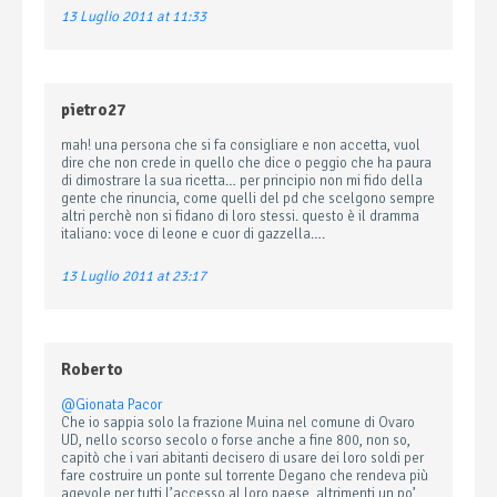
13 Luglio 2011 at 11:33
pietro27
mah! una persona che si fa consigliare e non accetta, vuol
dire che non crede in quello che dice o peggio che ha paura
di dimostrare la sua ricetta… per principio non mi fido della
gente che rinuncia, come quelli del pd che scelgono sempre
altri perchè non si fidano di loro stessi. questo è il dramma
italiano: voce di leone e cuor di gazzella….
13 Luglio 2011 at 23:17
Roberto
@Gionata Pacor
Che io sappia solo la frazione Muina nel comune di Ovaro
UD, nello scorso secolo o forse anche a fine 800, non so,
capitò che i vari abitanti decisero di usare dei loro soldi per
fare costruire un ponte sul torrente Degano che rendeva più
agevole per tutti l’accesso al loro paese, altrimenti un po’