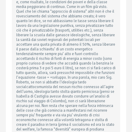
e, come risultato, le condizioni dei poveri e della classe
media peggiorano di continuo. Come in un film già visto.
Quel che lei chiama “approccio di sistema” altri non è che il
rovesciamento del sistema che abbiamo creato; è vero
quanto lei dice, se noi abbassiamo le tasse senza liberare il
lavoro da una legislazione punitiva, senza privatizzare tutto
ciò che è privatizzabile (trasporti, utilities etc.), senza
liberare la scuola dalle ganasce ideologiche, senza liberare
la sanità dai soviet regionali dei potentati locali per
accettare una quota privata di almeno il 50%, senza liberare
il paese dalla schiavitu’ di un costo energetico
tendenzialmente sempre piu’ alto e fuori controllo
accettando il rischio di fonti di energia a minor costo (sono
proprio curioso di vedere che accadrà quando la benzina le
costerà prima 3 e poi 5 euro il litro), se non ci si farà carico di
tutto questo, allora, sarà pressochè impossibile che funzioni
l’equazione -tasse = +sviluppo. In una parola, mio caro Sig.
Roberto, se non si abbatte l’ideologia tardo
socialcattocomunista del nessun rischio connesso all’agire
dell’uomo, ideologia tanto stolta qianto perniciosa (pensi se
Isabella di Castiglia avesse dovuto condurre un’analisi di
rischio sul viaggio di Colombo), non ci sarà liberazione
alcuna per noi. Non resta che sperare nella forza intrinseca
delle cose che già comincia a manifestarsi nel ricorrere
sempre piu’ frequente e via via piu’ virulento di crisi
economiche connesse alla volontà tetragona e stolta di
creare il paradiso in terra (prima il socialismo ed ora lo stato
del welfare, la famosa “diversità” europea di prodiana