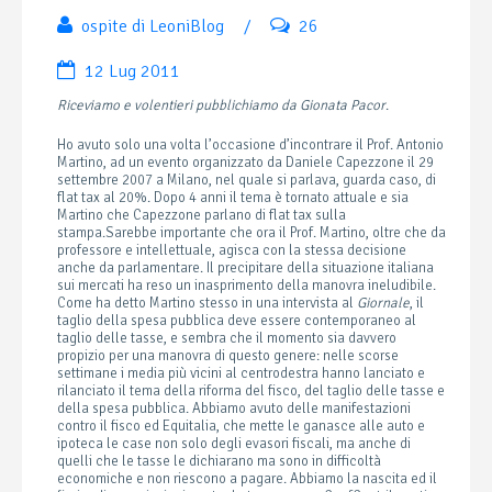
ospite di LeoniBlog
/
26
12 Lug 2011
Riceviamo e volentieri pubblichiamo da Gionata Pacor
.
Ho avuto solo una volta l’occasione d’incontrare il Prof. Antonio
Martino, ad un evento organizzato da Daniele Capezzone il 29
settembre 2007 a Milano, nel quale si parlava, guarda caso, di
flat tax al 20%. Dopo 4 anni il tema è tornato attuale e sia
Martino che Capezzone parlano di flat tax sulla
stampa.
Sarebbe importante che ora il Prof. Martino, oltre che da
professore e intellettuale, agisca con la stessa decisione
anche da parlamentare. Il precipitare della situazione italiana
sui mercati ha reso un inasprimento della manovra ineludibile.
Come ha detto Martino stesso in una intervista al
Giornale
, il
taglio della spesa pubblica deve essere contemporaneo al
taglio delle tasse, e sembra che il momento sia davvero
propizio per una manovra di questo genere: nelle scorse
settimane i media più vicini al centrodestra hanno lanciato e
rilanciato il tema della riforma del fisco, del taglio delle tasse e
della spesa pubblica. Abbiamo avuto delle manifestazioni
contro il fisco ed Equitalia, che mette le ganasce alle auto e
ipoteca le case non solo degli evasori fiscali, ma anche di
quelli che le tasse le dichiarano ma sono in difficoltà
economiche e non riescono a pagare. Abbiamo la nascita ed il