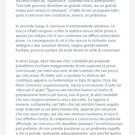
discorso tratto da “Ratatouille” (sublime film d’animazione!)
“non tutti possono diventare un grande notaio, ma un grande
notaio può celarsi in chiunque”. Il fatto di non assegnare tutti i
posti a concorso non costituisce, invece, un problema.
In secondo luogo, il concorso è estremamente aleatorio. Le
tracce infatti vengono scritte la mattina stessa delle prove e
questo per evitare che il loro contenuto sia diffuso prima delle
prove. La conseguenza di ciò è che spesso le richieste sono
ambigue e due soluzioni diverse, seppur giuridicamente
fondate, possono portare ad esisti diversi in sede di correzione.
In terzo luogo, devo rilevare che i candidati più preparati
potrebbero rischiare maggiormente di non superare le prove
concorsuali, per tutta una serie di meccanismi che non posso
qui sviscerare. Mi limito solo a riportare lo stralcio del
contributo apparso su Federnotizie in data 30 aprile 2024 dal
titolo
Concorso: organizzazione, tracce e correzione. È tutto da
rifare
per il quale “Spesso vari vincitori hanno un livello di
preparazione teorica più basso, non di poco, di altri candidati
che non vengono promossi una o più volte. La ragione si
rinviene, solitamente, nel fatto che tali vincitori hanno seguito
negli elaborati la via della mediocrità, optando per soluzioni
che non sono errate, ma che non mettono nemmeno in luce il
loro effettivo livello di competenza e conoscenza dei problemi
affrontati; un concorso che dovrebbe premiare l’eccellenza non
può preferire chi non prende posizione su un problema rispetto
a chi la prende, motivando adeguatamente, solo perché quella