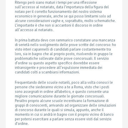
Ritengo però siano maturi i tempi per una riflessione
sull’accesso al notariato, data l’importanza della figura del
notaio per il corretto funzionamento del nostro sistema
economico in generale, anche se qui posso limitarmi solo ad
alcune considerazioni vaghe e, soprattutto, molto schematiche.
L’importante è che non si accantoni il discorso in ordine
all’accesso al notariato.
In prima battuta devo con rammarico constatare una mancanza
di serietà nello svolgimento delle prove scritte del concorso: ho
visto interi capannelli di candidati parlare costantemente tra
loro, sia in bagno che al proprio posto, risolvendo in gruppo le
problematiche sollevate dalle prove concorsuali. Il servizio
d’ordine su questo aspetto specifico dovrebbe essere
intransigente e procedere all’espulsione immediata dei
candidati colti a scambiarsi informazioni.
Frequentando delle scuole notarili, poco alla volta conosci le
persone che siederanno vicino a te a Roma, visto che i posti
sono assegnati in ordine alfabetico, e questo consente una
migliore comunicazione durante le giornate concorsuali.
Peraltro proprio alcune scuole incentivano la formazione di
gruppi di conoscenti, arrivando ad organizzare delle simulazioni
di concorso durante le quali si simula, appunto, anche il
momento in cui si andrà in bagno con il proprio vicino di banco
per potersi esercitare a parlare senza essere visti dal servizio
d’ordine.