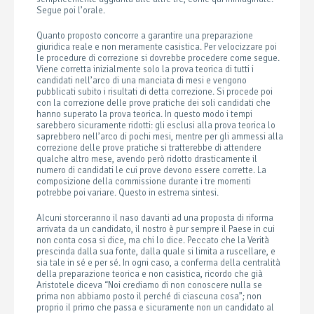
Segue poi l’orale.
Quanto proposto concorre a garantire una preparazione
giuridica reale e non meramente casistica. Per velocizzare poi
le procedure di correzione si dovrebbe procedere come segue.
Viene corretta inizialmente solo la prova teorica di tutti i
candidati nell’arco di una manciata di mesi e vengono
pubblicati subito i risultati di detta correzione. Si procede poi
con la correzione delle prove pratiche dei soli candidati che
hanno superato la prova teorica. In questo modo i tempi
sarebbero sicuramente ridotti: gli esclusi alla prova teorica lo
saprebbero nell’arco di pochi mesi, mentre per gli ammessi alla
correzione delle prove pratiche si tratterebbe di attendere
qualche altro mese, avendo però ridotto drasticamente il
numero di candidati le cui prove devono essere corrette. La
composizione della commissione durante i tre momenti
potrebbe poi variare. Questo in estrema sintesi.
Alcuni storceranno il naso davanti ad una proposta di riforma
arrivata da un candidato, il nostro è pur sempre il Paese in cui
non conta cosa si dice, ma chi lo dice. Peccato che la Verità
prescinda dalla sua fonte, dalla quale si limita a ruscellare, e
sia tale in sé e per sé. In ogni caso, a conferma della centralità
della preparazione teorica e non casistica, ricordo che già
Aristotele diceva “Noi crediamo di non conoscere nulla se
prima non abbiamo posto il perché di ciascuna cosa”; non
proprio il primo che passa e sicuramente non un candidato al