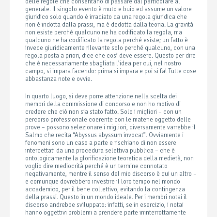
delle regole che consentano di passare dal particolare al
generale. Il singolo evento è muto e buio ed assume un valore
giuridico solo quando è irradiato da una regola giuridica che
non è indotta dalla prassi, ma è dedotta dalla teoria. La gravità
non esiste perché qualcuno ne ha codificato la regola, ma
qualcuno ne ha codificato la regola perché esiste; un fatto è
invece giuridicamente rilevante solo perché qualcuno, con una
regola posta a priori, dice che così deve essere. Questo per dire
che è necessariamente sbagliata l’idea per cui, nel nostro
campo, si impara facendo: prima si impara e poi si fa! Tutte cose
abbastanza note e ovvie.
In quarto luogo, si deve porre attenzione nella scelta dei
membri della commissione di concorso e non ho motivo di
credere che ciò non sia stato fatto. Solo i migliori – con un
percorso professionale coerente con le materie oggetto delle
prove – possono selezionare i migliori, diversamente varrebbe il
Salmo che recita “Abyssus abyssum invocat”. Ovviamente i
fenomeni sono un caso a parte e rischiano di non essere
intercettati da una procedura selettiva pubblica – che è
ontologicamente la glorificazione teoretica della medietà, non
voglio dire mediocrità perché è un termine connotato
negativamente, mentre il senso del mio discorso è qui un altro –
e comunque dovrebbero investire il loro tempo nel mondo
accademico, per il bene collettivo, evitando la contingenza
della prassi. Questo in un mondo ideale. Per i membri notai il
discorso andrebbe sviluppato: infatti, se in esercizio, i notai
hanno oggettivi problemi a prendere parte ininterrottamente