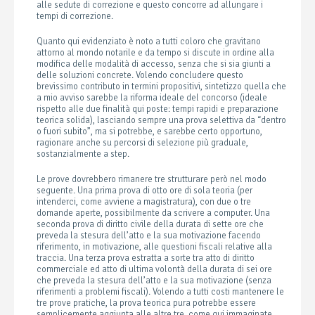
alle sedute di correzione e questo concorre ad allungare i
tempi di correzione.
Quanto qui evidenziato è noto a tutti coloro che gravitano
attorno al mondo notarile e da tempo si discute in ordine alla
modifica delle modalità di accesso, senza che si sia giunti a
delle soluzioni concrete. Volendo concludere questo
brevissimo contributo in termini propositivi, sintetizzo quella che
a mio avviso sarebbe la riforma ideale del concorso (ideale
rispetto alle due finalità qui poste: tempi rapidi e preparazione
teorica solida), lasciando sempre una prova selettiva da “dentro
o fuori subito”, ma si potrebbe, e sarebbe certo opportuno,
ragionare anche su percorsi di selezione più graduale,
sostanzialmente a step.
Le prove dovrebbero rimanere tre strutturare però nel modo
seguente. Una prima prova di otto ore di sola teoria (per
intenderci, come avviene a magistratura), con due o tre
domande aperte, possibilmente da scrivere a computer. Una
seconda prova di diritto civile della durata di sette ore che
preveda la stesura dell’atto e la sua motivazione facendo
riferimento, in motivazione, alle questioni fiscali relative alla
traccia. Una terza prova estratta a sorte tra atto di diritto
commerciale ed atto di ultima volontà della durata di sei ore
che preveda la stesura dell’atto e la sua motivazione (senza
riferimenti a problemi fiscali). Volendo a tutti costi mantenere le
tre prove pratiche, la prova teorica pura potrebbe essere
semplicemente aggiunta alle altre tre, come qui immaginate.