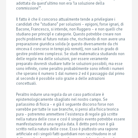
adottata da quest’ultimo non era ‘la soluzione della
commissione’”.
Il fatto è che il concorso attualmente tende a privilegiare i
candidati che “studiano” per soluzioni – epigoni, forse ignari, di
Bacone, Francesco, si intende, non Ruggero – e non quelli che
studiano per principî e categorie. Questo potrebbe creare non
pochi problemi al futuro notaio che, rischiando di non avere una
preparazione giuridica solida (e questo diversamente da chi
vinceva il concorso in tempi più remoti), non sarà in grado di
gestire problemi complessi. Se studi matematica studiando non
delle regole ma delle soluzioni, per essere veramente
preparato dovresti studiare tutte le soluzioni possibili, ma esse
sono infinite, come peraltro probabilmente sono infiniti i numeri
che sperano il numero 1 dal numero 2 ed il passaggio dal primo
al secondo è possibile solo grazie a delle astrazioni
concettuali.
Peraltro indurre una regola da un caso particolare è
epistemologicamente sbagliato nel nostro campo. Se
parlassimo di fisica – e già il seguente discorso forse non
varrebbe per tutte le sue branche, si pensi alla fisica teorica
pura – potremmo ammettere l’esistenza di regole già scritte
nella natura delle cose e così il singolo evento potrebbe essere
manifestazione di una regola data. Il diritto però non è già
scritto nella natura delle cose. Esso è piuttosto una ragione
artificiale ed i singoli fatti quotidiani non racchiudono in sé