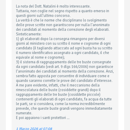
La nota del Dott. Natalini è molto interessante.
Tuttavia, non coglie nel segno rispetto a quanto emerso in
questi giorni sull’ultimo concorso.
La verità è che le norme che disciplinano lo svolgimento
delle prove scritte non garantiscono per nulla l’anonimato
dei candidati al momento della correzione degli elaborati.
Sinteticamente:
1) gli elaborati dopo la consegna rimangono per diversi
giorni al ministero con su scritto il nome e cognome di ogni
candidato (il tagliando attaccato ad ogni busta ha su scritto
il numero identificativo assegnato a ogni candidato, il che
equivale al nome e cognome);
3) il sistema di raggruppamento delle tre buste consegnate
da ogni candidato (vedi art. 9 dlgs 166/2006) non garantisce
l’anonimato dei candidati al momento della correzione. Anzi,
sembra fatto apposta per consentire di individuare come e
quando saranno corrette le prove del candidato d’interesse.
A me pare evidente, infatti, che il meccanismo della
rimescolatura delle buste (cosiddette grandi) dopo il
raggruppamento delle tre buste (cosiddette piccole)
contenenti gli elaborati di ogni candidato, fa acqua da tutte
le parti, se si considera, come la norma incredibilmente
prevede, che queste buste grandi vengono immediatamente
numerate.
E poi appaiono i santi protettori …
1 Marzo 2026 at 07:08