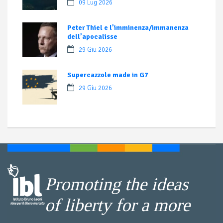
09 Lug 2026
Peter Thiel e l’imminenza/immanenza
dell’apocalisse
29 Giu 2026
Supercazzole made in G7
29 Giu 2026
Promoting the ideas
of liberty for a more