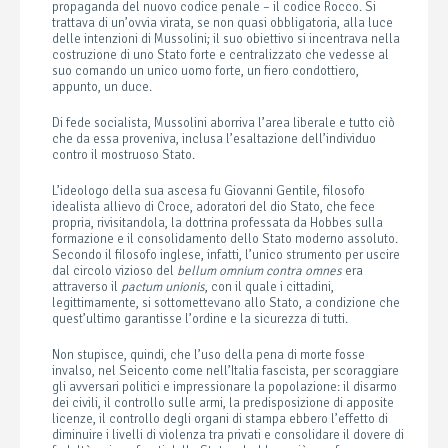
propaganda del nuovo codice penale – il codice Rocco. Si
trattava di un’ovvia virata, se non quasi obbligatoria, alla luce
delle intenzioni di Mussolini; il suo obiettivo si incentrava nella
costruzione di uno Stato forte e centralizzato che vedesse al
suo comando un unico uomo forte, un fiero condottiero,
appunto, un duce.
Di fede socialista, Mussolini aborriva l’area liberale e tutto ciò
che da essa proveniva, inclusa l’esaltazione dell’individuo
contro il mostruoso Stato.
L’ideologo della sua ascesa fu Giovanni Gentile, filosofo
idealista allievo di Croce, adoratori del dio Stato, che fece
propria, rivisitandola, la dottrina professata da Hobbes sulla
formazione e il consolidamento dello Stato moderno assoluto.
Secondo il filosofo inglese, infatti, l’unico strumento per uscire
dal circolo vizioso del
bellum omnium contra omnes
era
attraverso il
pactum unionis
, con il quale i cittadini,
legittimamente, si sottomettevano allo Stato, a condizione che
quest’ultimo garantisse l’ordine e la sicurezza di tutti.
Non stupisce, quindi, che l’uso della pena di morte fosse
invalso, nel Seicento come nell’Italia fascista, per scoraggiare
gli avversari politici e impressionare la popolazione: il disarmo
dei civili, il controllo sulle armi, la predisposizione di apposite
licenze, il controllo degli organi di stampa ebbero l’effetto di
diminuire i livelli di violenza tra privati e consolidare il dovere di