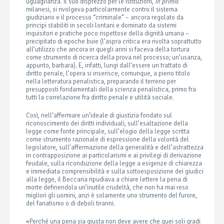
uguaglianza. Il suo disprezzo per le istituzioni,
in primis
milanesi, si rivolgeva particolarmente contro il sistema
giudiziario e il processo “criminale” – ancora regolato da
principi stabiliti in secoli lontani e dominato da sistemi
inquisitori e pratiche poco rispettose della dignità umana –
precipitato di epoche buie (l’aspra critica era rivolta soprattutto
all’utilizzo che ancora in quegli anni si faceva della tortura
come strumento di ricerca della prova nel processo; un’usanza,
appunto, barbara). E, infatti, lungi dall’essere un trattato di
diritto penale, l’opera si inserisce, comunque, a pieno titolo
nella letteratura penalistica, preparando il terreno per
presupposti fondamentali della scienza penalistica, primo fra
tutti la correlazione fra diritto penale e utilità sociale.
Così, nell’affermare un’ideale di giustizia fondato sul
riconoscimento dei diritti individuali, sull’esaltazione della
legge come fonte principale, sull’elogio della legge scritta
come strumento razionale di espressione della volontà del
legislatore, sull’affermazione della generalità e dell’astrattezza
in contrapposizione ai particolarismi e ai privilegi di derivazione
feudale, sulla riconduzione della legge a esigenze di chiarezza
e immediata comprensibilità e sulla sottoesposizione dei giudici
alla legge, il Beccaria ripudiava a chiare lettere la pena di
morte definendola un’inutile crudeltà, che non ha mai reso
migliori gli uomini, anzi è solamente uno strumento del furore,
del fanatismo o di deboli tiranni.
«Perché una pena sia giusta non deve avere che quei soli gradi