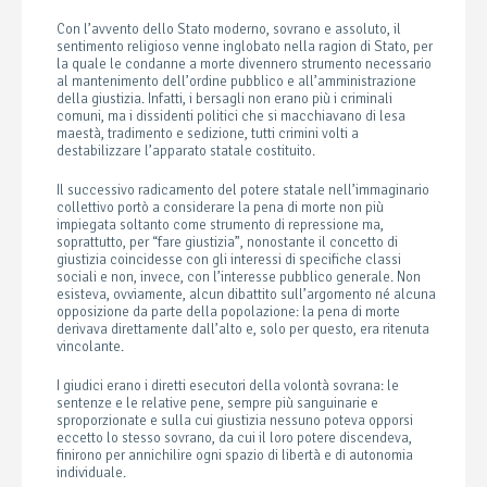
Con l’avvento dello Stato moderno, sovrano e assoluto, il
sentimento religioso venne inglobato nella ragion di Stato, per
la quale le condanne a morte divennero strumento necessario
al mantenimento dell’ordine pubblico e all’amministrazione
della giustizia. Infatti, i bersagli non erano più i criminali
comuni, ma i dissidenti politici che si macchiavano di lesa
maestà, tradimento e sedizione, tutti crimini volti a
destabilizzare l’apparato statale costituito.
Il successivo radicamento del potere statale nell’immaginario
collettivo portò a considerare la pena di morte non più
impiegata soltanto come strumento di repressione ma,
soprattutto, per “fare giustizia”, nonostante il concetto di
giustizia coincidesse con gli interessi di specifiche classi
sociali e non, invece, con l’interesse pubblico generale. Non
esisteva, ovviamente, alcun dibattito sull’argomento né alcuna
opposizione da parte della popolazione: la pena di morte
derivava direttamente dall’alto e, solo per questo, era ritenuta
vincolante.
I giudici erano i diretti esecutori della volontà sovrana: le
sentenze e le relative pene, sempre più sanguinarie e
sproporzionate e sulla cui giustizia nessuno poteva opporsi
eccetto lo stesso sovrano, da cui il loro potere discendeva,
finirono per annichilire ogni spazio di libertà e di autonomia
individuale.