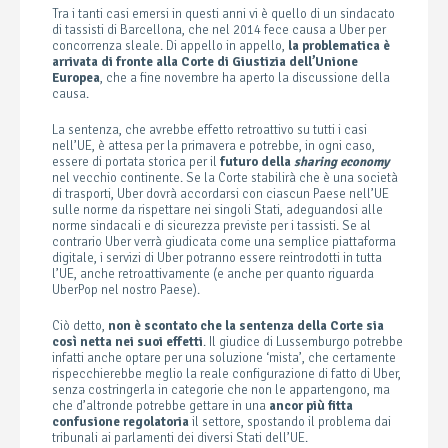
Tra i tanti casi emersi in questi anni vi è quello di un sindacato
di tassisti di Barcellona, che nel 2014 fece causa a Uber per
concorrenza sleale. Di appello in appello,
la problematica è
arrivata di fronte alla Corte di Giustizia dell’Unione
Europea
, che a fine novembre ha aperto la discussione della
causa.
La sentenza, che avrebbe effetto retroattivo su tutti i casi
nell’UE, è attesa per la primavera e potrebbe, in ogni caso,
essere di portata storica per il
futuro della
sharing economy
nel vecchio continente. Se la Corte stabilirà che è una società
di trasporti, Uber dovrà accordarsi con ciascun Paese nell’UE
sulle norme da rispettare nei singoli Stati, adeguandosi alle
norme sindacali e di sicurezza previste per i tassisti. Se al
contrario Uber verrà giudicata come una semplice piattaforma
digitale, i servizi di Uber potranno essere reintrodotti in tutta
l’UE, anche retroattivamente (e anche per quanto riguarda
UberPop nel nostro Paese).
Ciò detto,
non è scontato che la sentenza della Corte sia
così netta nei suoi effetti
. Il giudice di Lussemburgo potrebbe
infatti anche optare per una soluzione ‘mista’, che certamente
rispecchierebbe meglio la reale configurazione di fatto di Uber,
senza costringerla in categorie che non le appartengono, ma
che d’altronde potrebbe gettare in una
ancor più fitta
confusione regolatoria
il settore, spostando il problema dai
tribunali ai parlamenti dei diversi Stati dell’UE.