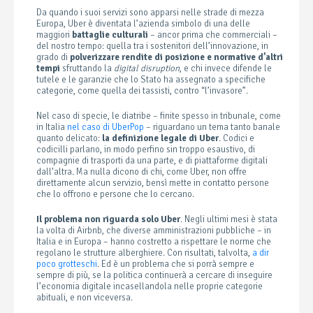
Da quando i suoi servizi sono apparsi nelle strade di mezza
Europa, Uber è diventata l’azienda simbolo di una delle
maggiori
battaglie culturali
– ancor prima che commerciali –
del nostro tempo: quella tra i sostenitori dell’innovazione, in
grado di
polverizzare rendite di posizione e normative d’altri
tempi
sfruttando la
digital disruption
, e chi invece difende le
tutele e le garanzie che lo Stato ha assegnato a specifiche
categorie, come quella dei tassisti, contro “l’invasore”.
Nel caso di specie, le diatribe – finite spesso in tribunale, come
in Italia
nel caso di UberPop
– riguardano un tema tanto banale
quanto delicato:
la definizione legale di Uber
. Codici e
codicilli parlano, in modo perfino sin troppo esaustivo, di
compagnie di trasporti da una parte, e di piattaforme digitali
dall’altra. Ma nulla dicono di chi, come Uber, non offre
direttamente alcun servizio, bensì mette in contatto persone
che lo offrono e persone che lo cercano.
Il problema non riguarda solo Uber
. Negli ultimi mesi è stata
la volta di Airbnb, che diverse amministrazioni pubbliche – in
Italia e in Europa – hanno costretto a rispettare le norme che
regolano le strutture alberghiere. Con risultati, talvolta,
a dir
poco grotteschi
. Ed è un problema che si porrà sempre e
sempre di più, se la politica continuerà a cercare di inseguire
l’economia digitale incasellandola nelle proprie categorie
abituali, e non viceversa.