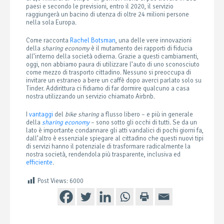
paesi e secondo le previsioni, entro il 2020, il servizio
raggiungerà un bacino di utenza di oltre 24 milioni persone
nella sola Europa.
Come racconta
Rachel Botsman
, una delle vere innovazioni
della
sharing economy
è il mutamento dei rapporti di fiducia
all’interno della società odierna. Grazie a questi cambiamenti,
oggi, non abbiamo paura di utilizzare l’auto di uno sconosciuto
come mezzo di trasporto cittadino. Nessuno si preoccupa di
invitare un estraneo a bere un caffè dopo averci parlato solo su
Tinder. Addirittura ci fidiamo di far dormire qualcuno a casa
nostra utilizzando un servizio chiamato Airbnb.
I
vantaggi
del
bike sharing
a flusso libero – e più in generale
della
sharing economy
– sono sotto gli occhi di tutti. Se da un
lato è importante condannare gli atti vandalici di pochi giorni fa,
dall’altro è essenziale spiegare al cittadino che questi nuovi tipi
di servizi hanno il potenziale di trasformare radicalmente la
nostra società, rendendola più trasparente, inclusiva ed
efficiente
.
Post Views:
6000