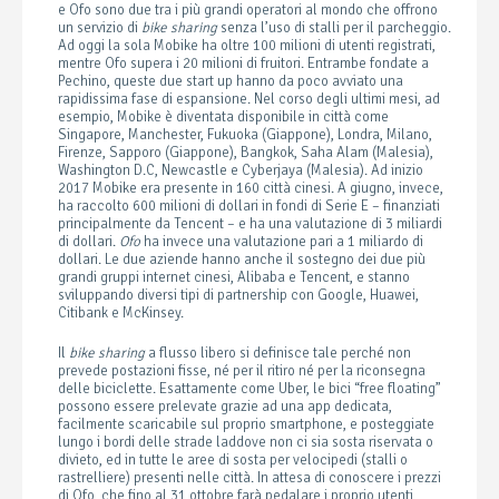
e Ofo sono due tra i più grandi operatori al mondo che offrono
un servizio di
bike sharing
senza l’uso di stalli per il parcheggio.
Ad oggi la sola Mobike ha oltre 100 milioni di utenti registrati,
mentre Ofo supera i 20 milioni di fruitori. Entrambe fondate a
Pechino, queste due start up hanno da poco avviato una
rapidissima fase di espansione. Nel corso degli ultimi mesi, ad
esempio, Mobike è diventata disponibile in città come
Singapore, Manchester, Fukuoka (Giappone), Londra, Milano,
Firenze, Sapporo (Giappone), Bangkok, Saha Alam (Malesia),
Washington D.C, Newcastle e Cyberjaya (Malesia). Ad inizio
2017 Mobike era presente in 160 città cinesi. A giugno, invece,
ha raccolto 600 milioni di dollari in fondi di Serie E – finanziati
principalmente da Tencent – e ha una valutazione di 3 miliardi
di dollari.
Ofo
ha invece una valutazione pari a 1 miliardo di
dollari. Le due aziende hanno anche il sostegno dei due più
grandi gruppi internet cinesi, Alibaba e Tencent, e stanno
sviluppando diversi tipi di partnership con Google, Huawei,
Citibank e McKinsey.
Il
bike sharing
a flusso libero si definisce tale perché non
prevede postazioni fisse, né per il ritiro né per la riconsegna
delle biciclette. Esattamente come Uber, le bici “free floating”
possono essere prelevate grazie ad una app dedicata,
facilmente scaricabile sul proprio smartphone, e posteggiate
lungo i bordi delle strade laddove non ci sia sosta riservata o
divieto, ed in tutte le aree di sosta per velocipedi (stalli o
rastrelliere) presenti nelle città. In attesa di conoscere i prezzi
di Ofo, che fino al 31 ottobre farà pedalare i proprio utenti