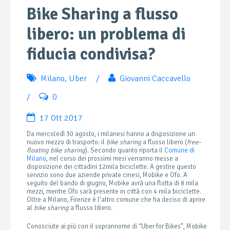
Bike Sharing a flusso
libero: un problema di
fiducia condivisa?
Milano
,
Uber
/
Giovanni Caccavello
/
0
17 Ott 2017
Da mercoledì 30 agosto, i milanesi hanno a disposizione un
nuovo mezzo di trasporto: il
bike sharing
a flusso libero (
free-
floating bike sharing
). Secondo quanto riporta il
Comune di
Milano
, nel corso dei prossimi mesi verranno messe a
disposizione dei cittadini 12mila biciclette. A gestire questo
servizio sono due aziende private cinesi, Mobike e Ofo. A
seguito del bando di giugno, Mobike avrà una flotta di 8 mila
mezzi, mentre Ofo sarà presente in città con 4 mila biciclette.
Oltre a Milano, Firenze è l’altro comune che ha deciso di aprire
al
bike sharing
a flusso libero.
Conosciute ai più con il soprannome di “Uber for Bikes”, Mobike