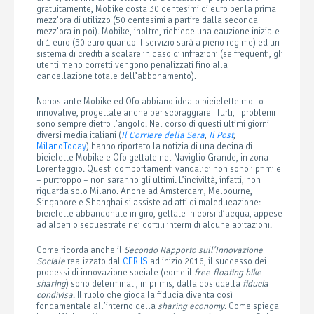
gratuitamente, Mobike costa 30 centesimi di euro per la prima
mezz’ora di utilizzo (50 centesimi a partire dalla seconda
mezz’ora in poi). Mobike, inoltre, richiede una cauzione iniziale
di 1 euro (50 euro quando il servizio sarà a pieno regime) ed un
sistema di crediti a scalare in caso di infrazioni (se frequenti, gli
utenti meno corretti vengono penalizzati fino alla
cancellazione totale dell’abbonamento).
Nonostante Mobike ed Ofo abbiano ideato biciclette molto
innovative, progettate anche per scoraggiare i furti, i problemi
sono sempre dietro l’angolo. Nel corso di questi ultimi giorni
diversi media italiani (
Il Corriere della Sera
,
Il Post
,
MilanoToday
) hanno riportato la notizia di una decina di
biciclette Mobike e Ofo gettate nel Naviglio Grande, in zona
Lorenteggio. Questi comportamenti vandalici non sono i primi e
– purtroppo – non saranno gli ultimi. L’inciviltà, infatti, non
riguarda solo Milano. Anche ad Amsterdam, Melbourne,
Singapore e Shanghai si assiste ad atti di maleducazione:
biciclette abbandonate in giro, gettate in corsi d’acqua, appese
ad alberi o sequestrate nei cortili interni di alcune abitazioni.
Come ricorda anche il
Secondo Rapporto sull’Innovazione
Sociale
realizzato dal
CERIIS
ad inizio 2016, il successo dei
processi di innovazione sociale (come il
free-floating bike
sharing
) sono determinati, in primis, dalla cosiddetta
fiducia
condivisa
. Il ruolo che gioca la fiducia diventa così
fondamentale all’interno della
sharing economy
. Come spiega