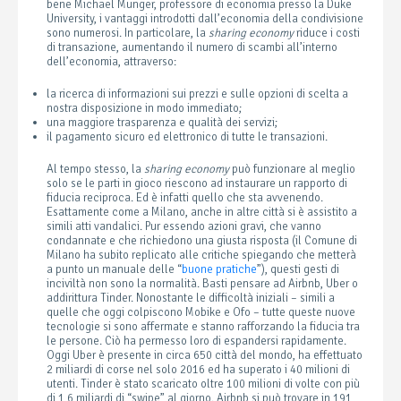
bene Michael Munger, professore di economia presso la Duke
University, i vantaggi introdotti dall’economia della condivisione
sono numerosi. In particolare, la
sharing economy
riduce i costi
di transazione, aumentando il numero di scambi all’interno
dell’economia, attraverso:
la ricerca di informazioni sui prezzi e sulle opzioni di scelta a
nostra disposizione in modo immediato;
una maggiore trasparenza e qualità dei servizi;
il pagamento sicuro ed elettronico di tutte le transazioni.
Al tempo stesso, la
sharing economy
può funzionare al meglio
solo se le parti in gioco riescono ad instaurare un rapporto di
fiducia reciproca. Ed è infatti quello che sta avvenendo.
Esattamente come a Milano, anche in altre città si è assistito a
simili atti vandalici. Pur essendo azioni gravi, che vanno
condannate e che richiedono una giusta risposta (il Comune di
Milano ha subito replicato alle critiche spiegando che metterà
a punto un manuale delle “
buone pratiche
”), questi gesti di
inciviltà non sono la normalità. Basti pensare ad Airbnb, Uber o
addirittura Tinder. Nonostante le difficoltà iniziali – simili a
quelle che oggi colpiscono Mobike e Ofo – tutte queste nuove
tecnologie si sono affermate e stanno rafforzando la fiducia tra
le persone. Ciò ha permesso loro di espandersi rapidamente.
Oggi Uber è presente in circa 650 città del mondo, ha effettuato
2 miliardi di corse nel solo 2016 ed ha superato i 40 milioni di
utenti. Tinder è stato scaricato oltre 100 milioni di volte con più
di 1,6 miliardi di “swipe” al giorno. Airbnb si può trovare in 191