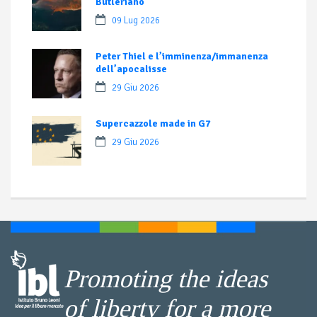
Butleriano
09 Lug 2026
Peter Thiel e l’imminenza/immanenza
dell’apocalisse
29 Giu 2026
Supercazzole made in G7
29 Giu 2026
Promoting the ideas
of liberty for a more