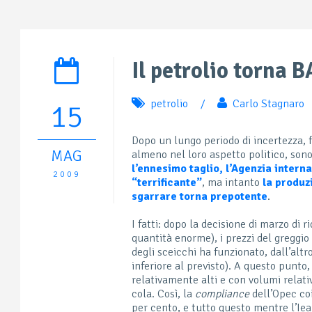
Il petrolio torna 
petrolio
/
Carlo Stagnaro
15
Dopo un lungo periodo di incertezza, 
MAG
almeno nel loro aspetto politico, son
l’ennesimo taglio, l’Agenzia intern
2009
“terrificante”
, ma intanto
la produz
sgarrare torna prepotente
.
I fatti: dopo la decisione di marzo di r
quantità enorme), i prezzi del greggio
degli sceicchi ha funzionato, dall’alt
inferiore al previsto). A questo punto, 
relativamente alti e con volumi relati
cola. Così, la
compliance
dell’Opec coi
per cento, e tutto questo mentre l’Iea