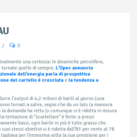
BAU
/
0
finalmente una certezza: le dinamiche petrolifere,
o tornate quelle di sempre.
L’Opec annuncia
azionale dell’energia parla di prospettiva
ione del cartello è cresciuta
e
la tendenza a
idurre l’output di 4,2 milioni di barili al giorno (una
 sono tornati a salire, segno che da un lato la manovra
ro la domanda ha retto (o comunque si è ridotta in misura
la tentazione di “scartellare” è forte: a prezzi
vamente bassi, ogni barile in più è tutto grasso che
 suoi stessi obiettivi si è ridotta dall’83 per cento al 78
 tagliava per l’ennesima volta la sua previsione per i