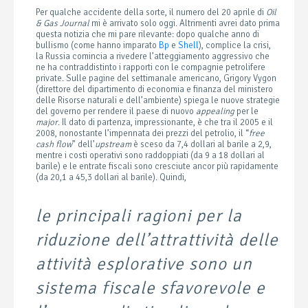
Per qualche accidente della sorte, il numero del 20 aprile di
Oil
& Gas Journal
mi è arrivato solo oggi. Altrimenti avrei dato prima
questa notizia che mi pare rilevante: dopo qualche anno di
bullismo (come hanno imparato
Bp
e
Shell
), complice la crisi,
la Russia comincia a rivedere l’atteggiamento aggressivo che
ne ha contraddistinto i rapporti con le compagnie petrolifere
private. Sulle pagine del settimanale americano, Grigory Vygon
(direttore del dipartimento di economia e finanza del ministero
delle Risorse naturali e dell’ambiente) spiega le nuove strategie
del governo per rendere il paese di nuovo
appealing
per le
major
. Il dato di partenza, impressionante, è che tra il 2005 e il
2008, nonostante l’impennata dei prezzi del petrolio, il “
free
cash flow
” dell’
upstream
è sceso da 7,4 dollari al barile a 2,9,
mentre i costi operativi sono raddoppiati (da 9 a 18 dollari al
barile) e le entrate fiscali sono cresciute ancor più rapidamente
(da 20,1 a 45,3 dollari al barile). Quindi,
le principali ragioni per la
riduzione dell’attrattività delle
attività esplorative sono un
sistema fiscale sfavorevole e