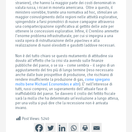
straniere), che hanno la maggior parte dei costi denominati in
valuta russa, i ricavi in moneta americana. Oltre a questo, il
ministero vorrebbe, tramite una normativa ad hoc, stimolare un
maggior coinvolgimento delle regioni nelle attività esplorative,
spingendole a farsi promotrici di nuove campagne attraverso
una compartecipazione significativa al gettito delle aste per
ottenere le concessioni esplorative. Infine, il Cremlino ammette
l’enorme problema infrastrutturale, per cui si impegna a una
vasta opera di ristrutturazione delle
pipelines
e alla
realizzazione di nuovi oleodotti e gasdotti laddove necessari.
Non è del tutto chiaro se questo mutamento di attitudine sia
dovuto all’effetto che la crisi sta avendo sulle finanze
pubbliche del paese, o se sia – come sembra – il segno di un
aggiustamento del tiro più di lungo termine (reso necessario
anche dalle buie prospettive di produzione, che rischiano di
rendere insufficiente la produzione di gas,
come spiegano
molto bene Michael Economides e altri
). E’ nell’interesse di
tutti, russi compresi, un superamento dell’attuale fase di
inaffidabilità del paese. Se davvero il crollo del fettito fiscale
sarà la molla che ha determinato un’evoluzione a lungo attesa,
per una volta si può dire che la recessione non è arrivata
invano.
Post Views:
5240