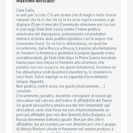
Massimo Nicolazzi
Caro Carlo,
io voto per la crisi. C’è uno strano che di magico nelle risorse
naturali che fa sì che chi ce le ha se le regola sovrane, e gli
dispiace (?) per il mercato (l’eventuale obiezione per cui non
è così negli Stati Uniti cozza contro l’intera politica
americana del dopoguerra, protezionista coi produttori
interni e di totale aiuto pubblico/politico con le majors che
lavoravano fuori). Se ne hai in abbondanza, un qualche
incantesimo, dalla Mecca a Mosca, ti espone alla tentazione
di chiudere la frontiera e gestirtele in proprio (quando erano
sovrabbondanti, gli Stati Uniti dopo la Prima Guerra mondiale
hanno pure loro chiuso le frontiere alla straniero; che
peraltro non era cosacco, ma giusto britannico). Insomma se
hai abbastanza soldi da poterci investire tu, lo straniero lo
lasci fuori. Salvo riaprirgli se la capacità d’investimento
langue. Appunto.
Non giudico, com’è ovvio; ma giusto (storicamente … )
constato.
L’incantesimo, peraltro, dovrebbe consigliare di isolare gli
idrocarburi dal calcolo dell’indice di affidabilità del Paese.
Se guardi alla politica americana del 900 limitandoti agli
idrocarburi, sono stati forse ma non chiarissimamente un
pelo più affidabili (per non dire liberisti) della Bulgaria. La
Russia dovremmo trattarla uguale. Non per dire che è
affidabile; ma ad esempio per non dimenticarci che il gruppo
di Vittorio Merloni chiude in Piemonte nel mentre produce a