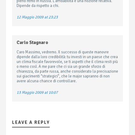
pieno ritmo in Russia. L’affidabilità è una nozione relativa.
Dipende da rispetto a chi.
12 Maggio 2009 at 23:23
Carlo Stagnaro
Caro Massimo, vedremo. Il successo di queste manovre
dipende dalla loro credibilità: tu investi in un paese che crea
un clima fiscale favorevole, se ti aspetti che il clima resti più
o meno così. A me pare che ci sia un grande sforzo di
chiarezza, da parte russa, anche considerato la precisazione
sui giacimenti “strategici”, che le major sapranno di non
avere alcuna chance di controllare.
13 Maggio 2009 at 10:07
LEAVE A REPLY