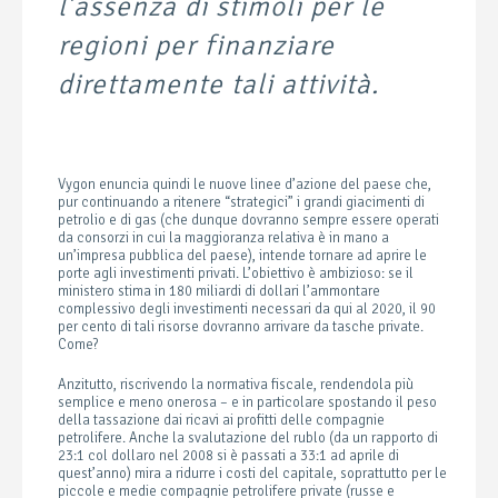
l’assenza di stimoli per le
regioni per finanziare
direttamente tali attività.
Vygon enuncia quindi le nuove linee d’azione del paese che,
pur continuando a ritenere “strategici” i grandi giacimenti di
petrolio e di gas (che dunque dovranno sempre essere operati
da consorzi in cui la maggioranza relativa è in mano a
un’impresa pubblica del paese), intende tornare ad aprire le
porte agli investimenti privati. L’obiettivo è ambizioso: se il
ministero stima in 180 miliardi di dollari l’ammontare
complessivo degli investimenti necessari da qui al 2020, il 90
per cento di tali risorse dovranno arrivare da tasche private.
Come?
Anzitutto, riscrivendo la normativa fiscale, rendendola più
semplice e meno onerosa – e in particolare spostando il peso
della tassazione dai ricavi ai profitti delle compagnie
petrolifere. Anche la svalutazione del rublo (da un rapporto di
23:1 col dollaro nel 2008 si è passati a 33:1 ad aprile di
quest’anno) mira a ridurre i costi del capitale, soprattutto per le
piccole e medie compagnie petrolifere private (russe e