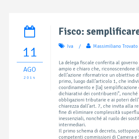
Fisco: semplificar
Iva
/
Massimiliano Trovato
11
La delega fiscale conferita al govern
AGO
ampio e chiaro che, riconoscendone il 
dell’azione riformatrice un obiettivo d
2014
primo, luogo dall’articolo 1, che indivi
coordinamento e [la] semplificazione d
dichiarativi dei contribuenti”, nonché
obbligazioni tributarie e ai poteri de
chiarezza dall’art. 7, che invita alla re
fine di eliminare complessità superfl
inessenziali, nonché al ruolo dei sostit
intermediari.
Il primo schema di decreto, sottoposto
competenti commissioni di Camera e Se