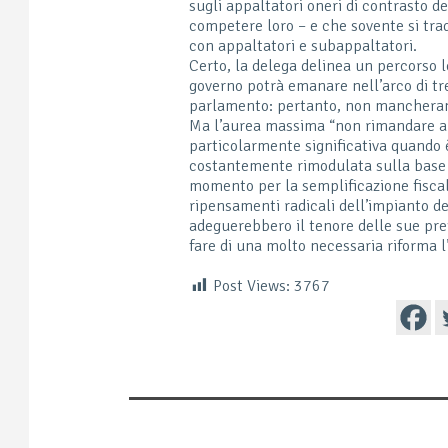
sugli appaltatori oneri di contrasto d
competere loro – e che sovente si trad
con appaltatori e subappaltatori.
Certo, la delega delinea un percorso le
governo potrà emanare nell’arco di tr
parlamento: pertanto, non mancheranno
Ma l’aurea massima “non rimandare a 
particolarmente significativa quando è 
costantemente rimodulata sulla base 
momento per la semplificazione fiscale
ripensamenti radicali dell’impianto d
adeguerebbero il tenore delle sue prev
fare di una molto necessaria riforma 
Post Views:
3767