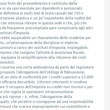
ezzo forte del provvedimento è costituito dalla
a in via sperimentale per dipendenti e pensionati:
e definitiva ai molti mal di testa causati dal 730 e
ostrazione plastica e un po’ inquietante della nudità del
o che interessa rilevare in questa sede è che, più che
la dichiarazione precompilata pare complicarla agli altri
ostituti d’imposta.
 sarebbe auspicabile un rilassamento delle scadenze per
utto, un’attenuazione della disciplina in materia
sanzioni a carico dei sostituti d’imposta; inspiegabile,
mprese che svolgono l’attività di assistenza fiscale,
 equipara la semplificazione alla riduzione dei costi
nvisibili.
si osserva una certa ambivalenza da parte del legislatore
oposto l’abrogazione dell’obbligo di fideiussione,
di un visto di conformità per i crediti superiori a 15.000
 efficacia discutibile. Ulteriori interventi si rendono
are il recupero dell’imposta su crediti non riscossi e per
e che regola le operazioni intracomunitarie.
 più riprese – è, infine, l’abrogazione della
appalti, che peraltro si sovrappone ad una responsabilità
na misura che scarica impropriamente sui committenti e