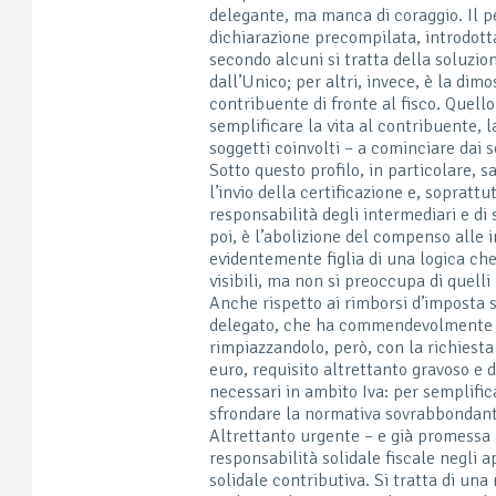
delegante, ma manca di coraggio. Il p
dichiarazione precompilata, introdott
secondo alcuni si tratta della soluzion
dall’Unico; per altri, invece, è la dim
contribuente di fronte al fisco. Quell
semplificare la vita al contribuente, 
soggetti coinvolti – a cominciare dai s
Sotto questo profilo, in particolare,
l’invio della certificazione e, sopratt
responsabilità degli intermediari e di 
poi, è l’abolizione del compenso alle i
evidentemente figlia di una logica che
visibili, ma non si preoccupa di quelli i
Anche rispetto ai rimborsi d’imposta 
delegato, che ha commendevolmente pr
rimpiazzandolo, però, con la richiesta 
euro, requisito altrettanto gravoso e di
necessari in ambito Iva: per semplific
sfrondare la normativa sovrabbondant
Altrettanto urgente – e già promessa a
responsabilità solidale fiscale negli 
solidale contributiva. Si tratta di u