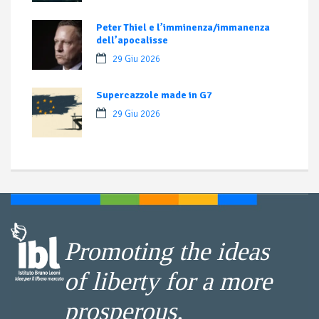
Peter Thiel e l’imminenza/immanenza
dell’apocalisse
29 Giu 2026
Supercazzole made in G7
29 Giu 2026
Promoting the ideas
of liberty for a more
prosperous,