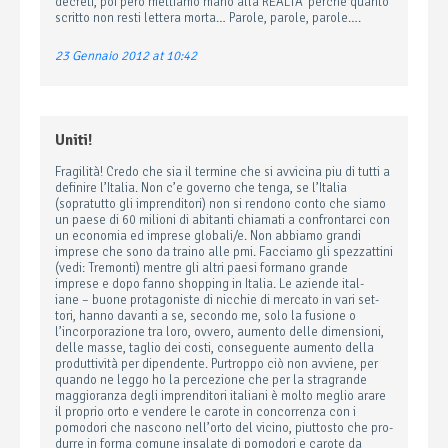
decreti, poi però mettiamo mano alla REALTA’ perchè quanto
scritto non resti lettera morta… Parole, parole, parole….
23 Gennaio 2012 at 10:42
Uniti!
Fragilità! Credo che sia il termine che si avvicina piu di tutti a
definire l’Italia. Non c’e governo che tenga, se l’Italia
(sopratutto gli imprenditori) non si rendono conto che siamo
un paese di 60 milioni di abitanti chiamati a confrontarci con
un economia ed imprese globali/e. Non abbiamo grandi
imprese che sono da traino alle pmi. Facciamo gli spezzattini
(vedi: Tremonti) mentre gli altri paesi formano grande
imprese e dopo fanno shopping in Italia. Le aziende ital­
iane – buone pro­tag­o­niste di nic­chie di mer­cato in vari set­
tori, hanno davanti a se, secondo me, solo la fusione o
l’incorporazione tra loro, ovvero, aumento delle dimen­sioni,
delle masse, taglio dei costi, con­seguente aumento della
pro­dut­tiv­ità per dipen­dente. Purtroppo ciò non avviene, per
quando ne leggo ho la percezione che per la stra­grande
mag­gio­ranza degli impren­di­tori ital­iani è molto meglio arare
il pro­prio orto e vendere le carote in con­cor­renza con i
pomodori che nascono nell’orto del vicino, piut­tosto che pro­
durre in forma comune insalate di pomodori e carote da