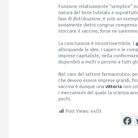
Funzione relativamente “semplice” m
natura del bene tutelato e soprattutto
fase di distribuzione, è solo un esem
ovviamente dietro congruo compenso e 
stoccare il vaccino, forse ne saremmo 
La conclusione è incontrovertibile. I
allorquando le idee, i saperi e le co
imprese capitaliste, nella conformazio
disponibili a molti o persino a tutti gl
Nel caso del settore farmaceutico, per
che devono essere imprese grandi, fin
vaccino è dunque una
vittoria
non so
i meccanismi del quale la scienza avr
pochi.
Post Views:
4403