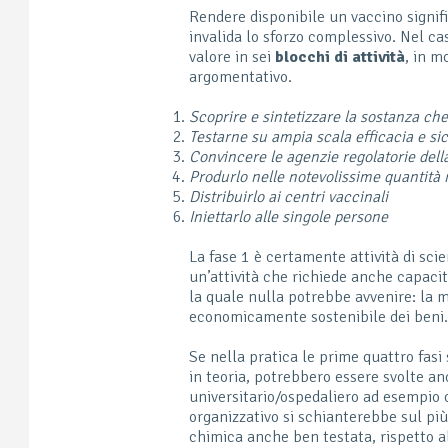
Rendere disponibile un vaccino signif
invalida lo sforzo complessivo. Nel ca
valore in sei
blocchi di attività
, in m
argomentativo.
Scoprire e sintetizzare la sostanza che
Testarne su ampia scala efficacia e si
Convincere le agenzie regolatorie dell
Produrlo nelle notevolissime quantità n
Distribuirlo ai centri vaccinali
Iniettarlo alle singole persone
La fase 1 è certamente attività di sci
un’attività che richiede anche capaci
la quale nulla potrebbe avvenire: la m
economicamente sostenibile dei beni
Se nella pratica le prime quattro fasi
in teoria, potrebbero essere svolte an
universitario/ospedaliero ad esempio 
organizzativo si schianterebbe sul p
chimica anche ben testata, rispetto al