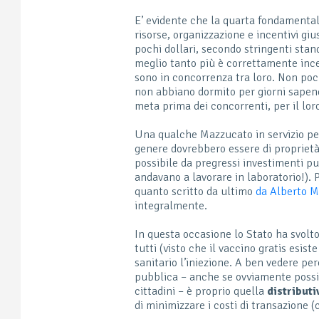
E’ evidente che la quarta fondamental
risorse, organizzazione e incentivi gius
pochi dollari, secondo stringenti stan
meglio tanto più è correttamente incen
sono in concorrenza tra loro. Non poc
non abbiano dormito per giorni sapen
meta prima dei concorrenti, per il lor
Una qualche Mazzucato in servizio pe
genere dovrebbero essere di proprietà
possibile da pregressi investimenti pu
andavano a lavorare in laboratorio!).
quanto scritto da ultimo
da Alberto M
integralmente.
In questa occasione lo Stato ha svol
tutti (visto che il vaccino gratis esist
sanitario l’iniezione. A ben vedere pe
pubblica – anche se ovviamente possib
cittadini – è proprio quella
distribut
di minimizzare i costi di transazione (c