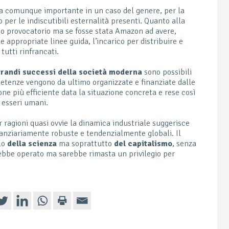
a comunque importante in un caso del genere, per la
 per le indiscutibili esternalità presenti. Quanto alla
pio provocatorio ma se fosse stata Amazon ad avere,
appropriate linee guida, l’incarico per distribuire e
tutti rinfrancati.
grandi successi della società moderna
sono possibili
mpetenze vengono da ultimo organizzate e finanziate dalle
ne più efficiente data la situazione concreta e rese così
i esseri umani.
 ragioni quasi ovvie la dinamica industriale suggerisce
anziariamente robuste e tendenzialmente globali. Il
lo
della scienza
ma soprattutto
del capitalismo
, senza
ebbe operato ma sarebbe rimasta un privilegio per