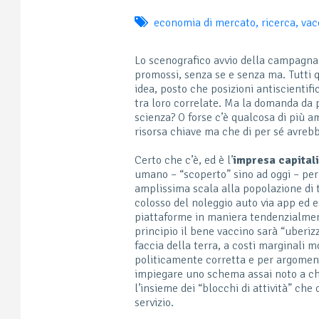
economia di mercato
,
ricerca
,
vac
Lo scenografico avvio della campagna 
promossi, senza se e senza ma. Tutti q
idea, posto che posizioni antiscientif
tra loro correlate. Ma la domanda da 
scienza? O forse c’è qualcosa di più 
risorsa chiave ma che di per sé avre
Certo che c’è, ed è l’
impresa capitali
umano – “scoperto” sino ad oggi – per “
amplissima scala alla popolazione di t
colosso del noleggio auto via app ed e
piattaforme in maniera tendenzialmente
principio il bene vaccino sarà “uberiz
faccia della terra, a costi marginali 
politicamente corretta e per argomen
impiegare uno schema assai noto a chi
l’insieme dei “blocchi di attività” c
servizio.