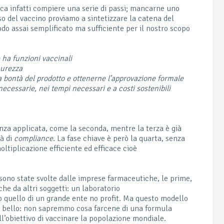
ica infatti compiere una serie di passi; mancarne uno
so del vaccino proviamo a sintetizzare la catena del
odo assai semplificato ma sufficiente per il nostro scopo
 ha funzioni vaccinali
curezza
a bontà del prodotto e ottenerne l’approvazione formale
ecessarie, nei tempi necessari e a costi sostenibili
enza applicata, come la seconda, mentre la terza è già
tà di
compliance
. La fase chiave è però la quarta, senza
oltiplicazione efficiente ed efficace cioè
.
 sono state svolte dalle imprese farmaceutiche, le prime,
che da altri soggetti: un laboratorio
o quello di un grande ente no profit. Ma questo modello
iù bello: non sapremmo cosa farcene di una formula
l’obiettivo di vaccinare la popolazione mondiale.