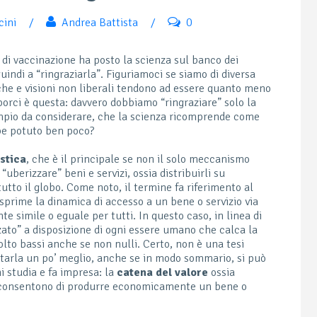
cini
/
Andrea Battista
/
0
di vaccinazione ha posto la scienza sul banco dei
uindi a “ringraziarla”. Figuriamoci se siamo di diversa
iche e visioni non liberali tendono ad essere quanto meno
porci è questa: davvero dobbiamo “ringraziare” solo la
ampio da considerare, che la scienza ricomprende come
bbe potuto ben poco?
stica
, che è il principale se non il solo meccanismo
uberizzare” beni e servizi, ossia distribuirli su
utto il globo. Come noto, il termine fa riferimento al
sprime la dinamica di accesso a un bene o servizio via
 simile o eguale per tutti. In questo caso, in linea di
zato” a disposizione di ogni essere umano che calca la
molto bassi anche se non nulli. Certo, non è una tesi
tarla un po’ meglio, anche se in modo sommario, si può
 studia e fa impresa: la
catena del valore
ossia
he consentono di produrre economicamente un bene o