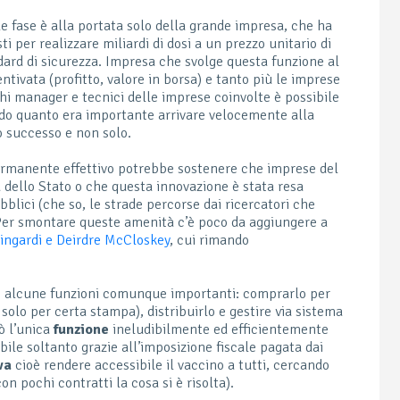
e fase è alla portata solo della grande impresa, che ha
ti per realizzare miliardi di dosi a un prezzo unitario di
dard di sicurezza. Impresa che svolge questa funzione al
tivata (profitto, valore in borsa) e tanto più le imprese
hi manager e tecnici delle imprese coinvolte è possibile
do quanto era importante arrivare velocemente alla
o successo e non solo.
rmanente effettivo potrebbe sostenere che imprese del
 dello Stato o che questa innovazione è stata resa
bblici (che so, le strade percorse dai ricercatori che
 Per smontare queste amenità c’è poco da aggiungere a
ingardi e Deirdre McCloskey
, cui rimando
to alcune funzioni comunque importanti: comprarlo per
e solo per certa stampa), distribuirlo e gestire via sistema
rò l’unica
funzione
ineludibilmente ed efficientemente
ile soltanto grazie all’imposizione fiscale pagata dai
iva
cioè rendere accessibile il vaccino a tutti, cercando
on pochi contratti la cosa si è risolta).