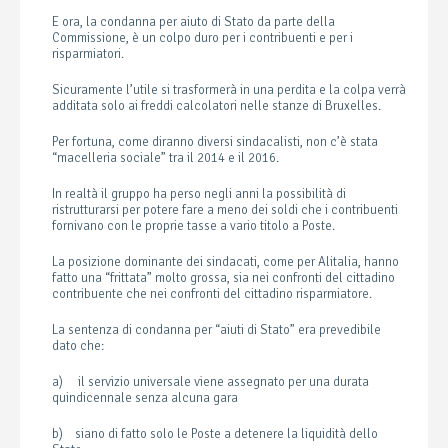
E ora, la condanna per aiuto di Stato da parte della
Commissione, è un colpo duro per i contribuenti e per i
risparmiatori.
Sicuramente l’utile si trasformerà in una perdita e la colpa verrà
additata solo ai freddi calcolatori nelle stanze di Bruxelles.
Per fortuna, come diranno diversi sindacalisti, non c’è stata
“macelleria sociale” tra il 2014 e il 2016.
In realtà il gruppo ha perso negli anni la possibilità di
ristrutturarsi per potere fare a meno dei soldi che i contribuenti
fornivano con le proprie tasse a vario titolo a Poste.
La posizione dominante dei sindacati, come per Alitalia, hanno
fatto una “frittata” molto grossa, sia nei confronti del cittadino
contribuente che nei confronti del cittadino risparmiatore.
La sentenza di condanna per “aiuti di Stato” era prevedibile
dato che:
a) il servizio universale viene assegnato per una durata
quindicennale senza alcuna gara
b) siano di fatto solo le Poste a detenere la liquidità dello