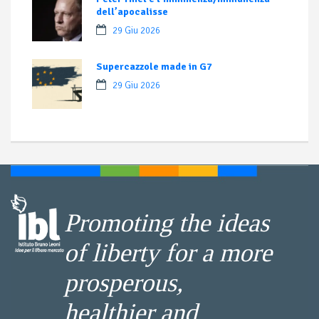
dell’apocalisse
29 Giu 2026
Supercazzole made in G7
29 Giu 2026
Promoting the ideas
of liberty for a more
prosperous,
healthier and