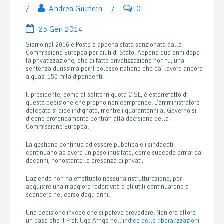
/
Andrea Giuricin
/
0
25 Gen 2014
Siamo nel 2016 e Poste è appena stata sanzionata dalla
Commissione Europea per aiuti di Stato. Appena due anni dopo
la privatizzazione, che di fatto privatizzazione non fu, una
sentenza durissima per il colosso italiano che da’ lavoro ancora
a quasi 150 mila dipendenti.
Il presidente, come al solito in quota CISL, è esterrefatto di
questa decisione che proprio non comprende. L’amministratore
delegato si dice indignato, mentre i quarantenni al Governo si
dicono profondamente contrari alla decisione della
Commissione Europea.
La gestione continua ad essere pubblica e i sindacati
continuano ad avere un peso inusitato, come succede ormai da
decenni, nonostante la presenza di privati.
L’azienda non ha effettuato nessuna ristrutturazione, per
acquisire una maggiore redditività e gli utili continuarono a
scendere nel corso degli anni.
Una decisione invece che si poteva prevedere. Non era allora
un caso che il Prof. Ugo Arrigo nell’
indice delle liberalizzazioni