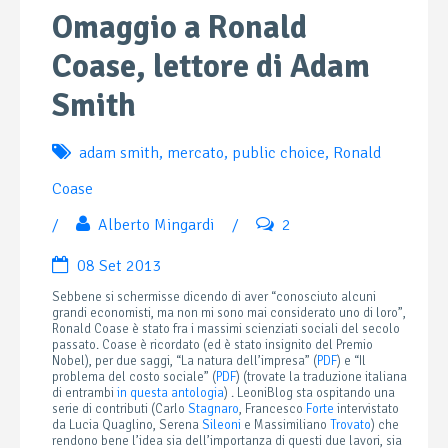
Omaggio a Ronald
Coase, lettore di Adam
Smith
adam smith
,
mercato
,
public choice
,
Ronald
Coase
/
Alberto Mingardi
/
2
08 Set 2013
Sebbene si schermisse dicendo di aver “conosciuto alcuni
grandi economisti, ma non mi sono mai considerato uno di loro”,
Ronald Coase è stato fra i massimi scienziati sociali del secolo
passato. Coase è ricordato (ed è stato insignito del Premio
Nobel), per due saggi, “La natura dell’impresa” (
PDF
) e “Il
problema del costo sociale” (
PDF
) (trovate la traduzione italiana
di entrambi
in questa antologia
) . LeoniBlog sta ospitando una
serie di contributi (Carlo
Stagnaro
, Francesco
Forte
intervistato
da Lucia Quaglino, Serena
Sileoni
e Massimiliano
Trovato
) che
rendono bene l’idea sia dell’importanza di questi due lavori, sia