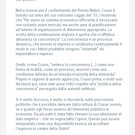
Nella lezione per il conferimento del Premio Nobel, Coase è
tornato sul tema del suo notissimo saggio del ’37, chiarendo
che “Per avere un sistema economico efficiente è necessario
non soltanto avere mercati, ma anche aree di pianificazione
all’interno di organizzazioni di dimensione appropriata. La
scelta della combinazione migliore è quella che si effettua
attraverso la concorrenza”. La concorrenza è un processo
dinamico, che investe le imprese e condiziona continuamente il
modo in cui i fattori produttivi vengono “sistemati” da
imprenditori e imprese.
Smith, scrive Coase, “vedeva la concorrenza (…) come una
forma di rivalità, come un processo, anziché come una
condizione definita da un’elevata elasticità della domanda”.
Proprio in ragione di questo approccio, Coase prima, e molti suoi
discepoli poi, sono stati assai critici rispetto alla “politica della
concorrenza” perseguita dalle autorità antitrust.
Si è molto discusso, e molto si discuterà, sulle prescrizioni
politiche che è possibile derivare dalla lettura di Coase: ovvero,
se e quanto egli fosse avverso all’intervento pubblico in
economia. Da più parti è stata fatta rilevare la sua attenzione al
dato empirico – che ne segna tutta l’opera. Questo può essere
interpretato come una disponibilità teorica ad accettare
l’ingresso in campo dello Stato?