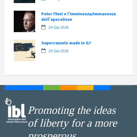
Peter Thiel e l’imminenza/immanenza
dell’apocalisse
29 Giu 2026
Supercazzole made in G7
29 Giu 2026
Promoting the ideas
of liberty for a more
prosperous,