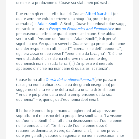
di come la produzione di Coase sia stata ben più vasta.
Due erano gli eroi intellettuali di Coase:
Alfred Marshall
(del
quale avrebbe voluto scrivere una biografia, progetto poi
arenatosi) e
Adam Smith
. A Smith, Coase ha dedicato due saggi,
entrambi inclusi in
Essays on Economics and Economists
: uno
per ciascuna delle due grandi opere smithiane. Che abbia
scritto sulla “visione dell’uomo di Adam Smith”, è di per sé
significativo. Per quanto sovente Coase venga presentato come
uno dei responsabili ultimi dell’“imperialismo dell’economia”,
egli era assai critico verso l’ “economia da lavagna”: “Ciò che
viene studiato è un sistema che vive nella mente degli
economisti ma non sulla terra. (…) L’impresa e il mercato
appaiono di nome ma mancano di qualsiasi sostanza”.
Coase torna alla
Teoria dei sentimenti morali
(che passa in
rassegna con la chiarezza tipica dei grandi insegnanti) per
suggerirci che la visione della natura umana di Smith può
“rendere più profonda la nostra comprensione della sua
economia” – e, quindi, dell’economia
tout court
.
Il lettore è condotto per mano a cogliere ed ad apprezzare
soprattutto il realismo della prospettiva smithiana. “La visione
dell’uomo di Smith è di fatto una discussione dell’uomo come
noi lo conosciamo”. “Smith vede l’uomo come esso è
realmente: dominato, è vero, dall’amor di sé, ma non privo di
cure per gli altri, capace di ragionare ma non necessariamente