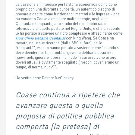
La passione e l’interesse per la storia economica coincidono
proprio con una divorante curiosità, un autentico bisogno di
provare a capire come funzionano i mercati e le imprese – che
ha condotto Coase a dedicare molte energie, negli anni
Quaranta e Cinquanta, allo studio del monopolio radio-
televisivo e di quello postale nel Regno Unito, e che di recente
lo ha portato a scrivere un libro complesso e affascinante come
How China Became Capitalist
con Ning Wang. Se Coase ha
trovato, nelle sue ricerche (dalla BBC al faro), delle
“regolarità”, esse lo hanno portato a sostenere che “quando si
deve decidere se le autorità di governo debbano assumere
nuovi ruoli, ignorare il pessimo modo in cui assolvono ai loro
doveri attuali è ovviamente sbagliato (i vecchi doveri erano un
tempo, di norma, nuovi)”.
Ha scritto bene Deirdre McCloskey:
Coase continua a ripetere che
avanzare questa o quella
proposta di politica pubblica
comporta [la pretesa] di