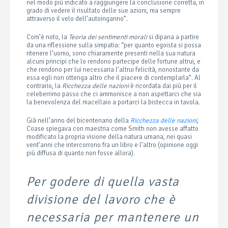
nel modo più indicato a raggiungere la conclusione corretta, in
grado di vedere il risultato delle sue azioni, ma sempre
attraverso il velo dell’autoinganno”.
Com’è noto, la
Teoria dei sentimenti morali
si dipana a partire
da una riflessione sulla simpatia: “per quanto egoista si possa
ritenere l’uomo, sono chiaramente presenti nella sua natura
alcuni principi che lo rendono partecipe delle fortune altrui, e
che rendono per lui necessaria l’altrui felicità, nonostante da
essa egli non ottenga altro che il piacere di contemplarla”. Al
contrario, la
Ricchezza delle nazioni
è ricordata dai più per il
celeberrimo passo che ci ammonisce a non aspettarci che sia
la benevolenza del macellaio a portarci la bistecca in tavola.
Già nell’anno del bicentenario della
Ricchezza delle nazioni
,
Coase spiegava con maestria come Smith non avesse affatto
modificato la propria visione della natura umana, nei quasi
vent’anni che intercorrono fra un libro e l’altro (opinione oggi
più diffusa di quanto non fosse allora).
Per godere di quella vasta
divisione del lavoro che è
necessaria per mantenere un