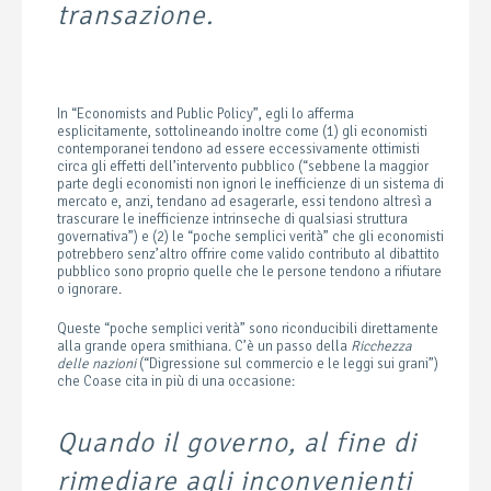
transazione.
In “Economists and Public Policy”, egli lo afferma
esplicitamente, sottolineando inoltre come (1) gli economisti
contemporanei tendono ad essere eccessivamente ottimisti
circa gli effetti dell’intervento pubblico (“sebbene la maggior
parte degli economisti non ignori le inefficienze di un sistema di
mercato e, anzi, tendano ad esagerarle, essi tendono altresì a
trascurare le inefficienze intrinseche di qualsiasi struttura
governativa”) e (2) le “poche semplici verità” che gli economisti
potrebbero senz’altro offrire come valido contributo al dibattito
pubblico sono proprio quelle che le persone tendono a rifiutare
o ignorare.
Queste “poche semplici verità” sono riconducibili direttamente
alla grande opera smithiana. C’è un passo della
Ricchezza
delle nazioni
(“Digressione sul commercio e le leggi sui grani”)
che Coase cita in più di una occasione:
Quando il governo, al fine di
rimediare agli inconvenienti