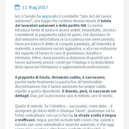
11 Mag 2017
Ieri, il Senato ha
approvato
il cosiddetto “Jobs Act del lavoro
autonomo”, una legge che contiene diverse misure di
tutela
dei lavoratori autonomi e delle partite IVA
. La norma
introduce forme di tutela in diversi ambiti. Innanzitutto, vincola i
committenti al pagamento entro 60 giorni, che diventano 30
dall’emissione della fattura se la scadenza non viene prevista.
Viene poi esteso il diritto al congedo parentale, all’indennità di
maternità, a prestazioni sociali aggiuntive, e alla non estinzione
del rapporto di lavoro in caso di gravidanza, malattia e
infortunio. Infine, viene prevista la dotazione di sportelli per il
lavoro autonomo presso i centri per l’impiego e la deducibilità
delle spese per formazione e aggiornamento professionale.
Il proposito di fondo, diciamolo subito, è sacrosanto
,
perché mette finalmente la parola fine all’intollerabile
discriminazione che il lavoro autonomo ha sempre subito
rispetto a quello dipendente.
Il diavolo, però, si nasconde nei
dettagli
. Due, per la precisione: uno di metodo, uno di merito.
Quello di metodo. Se l’obiettivo – sacrosanto, come detto – è
assegnare gli stessi diritti a chiunque ‘lavori’, qualunque sia la
forma contrattuale con cui lo faccia,
la strada scelta è iniqua
e inefficace
. Iniqua, perché esclude tutti coloro che, volenti o
nolenti, non sono subordinati e neanche autonomi, e che oggi,