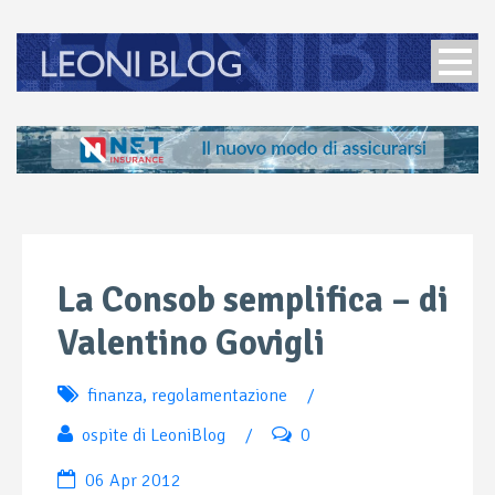
La Consob semplifica – di
Valentino Govigli
finanza
,
regolamentazione
/
ospite di LeoniBlog
/
0
06 Apr 2012