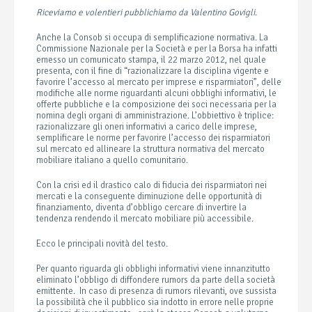
Riceviamo e volentieri pubblichiamo da Valentino Govigli
.
Anche la Consob si occupa di semplificazione normativa. La
Commissione Nazionale per la Società e per la Borsa ha infatti
emesso un comunicato stampa, il 22 marzo 2012, nel quale
presenta, con il fine di “razionalizzare la disciplina vigente e
favorire l’accesso al mercato per imprese e risparmiatori”, delle
modifiche alle norme riguardanti alcuni obblighi informativi, le
offerte pubbliche e la composizione dei soci necessaria per la
nomina degli organi di amministrazione. L’obbiettivo è triplice:
razionalizzare gli oneri informativi a carico delle imprese,
semplificare le norme per favorire l’accesso dei risparmiatori
sul mercato ed allineare la struttura normativa del mercato
mobiliare italiano a quello comunitario.
Con la crisi ed il drastico calo di fiducia dei risparmiatori nei
mercati e la conseguente diminuzione delle opportunità di
finanziamento, diventa d’obbligo cercare di invertire la
tendenza rendendo il mercato mobiliare più accessibile.
Ecco le principali novità del testo.
Per quanto riguarda gli obblighi informativi viene innanzitutto
eliminato l’obbligo di diffondere rumors da parte della società
emittente. In caso di presenza di rumors rilevanti, ove sussista
la possibilità che il pubblico sia indotto in errore nelle proprie