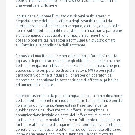
decisioni di investimento, sarà la stessa Consob a valutarne
una eventuale diffusione.
Inoltre per sviluppare l’utilizzo dei sistemi multilaterali di
negoziazione e della piattaforma degli scambi regolati da
internalizzatori sistematici non vengono, a questi, applicate le
norme sull’offerta al pubblico di strumenti finanziari a patto che
siano comunque pubblicate informazioni sufficienti che
possano portare gli investitori a formulare un giudizio chiaro
sull’attività e la condizione dell’emittente.
Proposta di modifica anche per gli obblighi informativi relativi
agli assetti proprietari (eliminare gli obblighi di comunicazione
delle partecipazioni rilevanti, esenzione di comunicazione per
l’acquisizione temporanea di azioni sotto il 5%) e per i patti
parasociali, col fine di ridurre gli oneri per gli operatori del
mercato ed incentivare la sottoscrizione di offerte al pubblico
ed aumenti di capitale.
Parte consistente della proposta riguarda poi la semplificazione
delle offerte pubbliche in modo da ridurre le discrepanze con la
normativa comunitaria. Viene estesa l’esenzione per la
pubblicazione del documento di offerta, si semplifica la
comunicazione iniziale da parte dell’offerente, si elimina
l’attestazione sulle modalità con cui l’offerente ritiene di poter
far fronte all’impegno di pagamento del corrispettivo, si elimina
l’onere di comunicazione all’emittente dell’avvenuta offerta ed
infine viene meno l’obbligo di pubblicare l’avviso di offerta