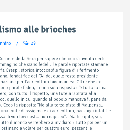
lismo alle brioches
annino
/
29
orriere della Sera per sapere che non s’inventa certo
 immagino che siano fedeli, le parole riportate stamane
ria Crespi, storica intoccabile figura di riferimento
iano, fondatrice del FAI del quale resta presidente
ciazione per l’agricoltura biodinamica. Oltre che ex
sono parole fedeli, in una sola risposta c’è tutta la mia
ro, con tutto il rispetto, una tutela ispirata alla
co, quello in cui quando al popolo mancava il pane da
s. Ecco la risposta: “No alla terza pista di Malpensa,.
, una fonte di ossigeno e di agricoltura, paesaggi intatti e
sa di voli low cost… non capisco”. Ma li capite, voi,
utto il mondo verrebbero a invidiarci? Tutto poi per un
 ostinano a volare per quattro euro, pezzenti e