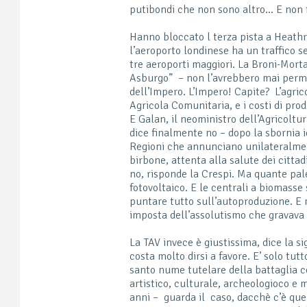
putibondi che non sono altro… E non f
Hanno bloccato l terza pista a Heath
l’aeroporto londinese ha un traffico se
tre aeroporti maggiori. La Broni-Morta
Asburgo” – non l’avrebbero mai perm
dell’Impero. L’Impero! Capite? L’agrico
Agricola Comunitaria, e i costi di pro
E Galan, il neoministro dell’Agricolt
dice finalmente no – dopo la sbornia 
Regioni che annunciano unilateralment
birbone, attenta alla salute dei cittadi
no, risponde la Crespi. Ma quante pale 
fotovoltaico. E le centrali a biomasse
puntare tutto sull’autoproduzione. E m
imposta dell’assolutismo che gravava
La TAV invece è giustissima, dice la s
costa molto dirsi a favore. E’ solo tu
santo nume tutelare della battaglia 
artistico, culturale, archeologioco e 
anni – guarda il caso, dacchè c’è quel