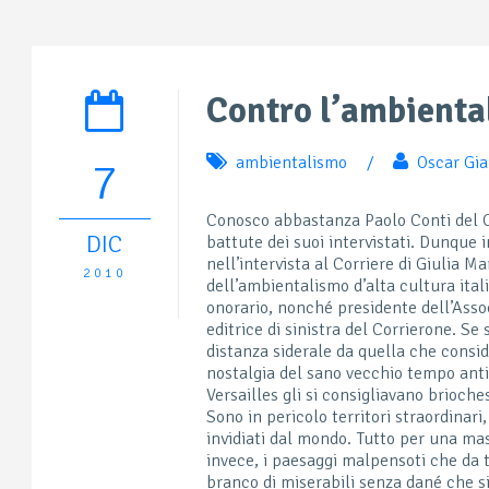
Contro l’ambienta
ambientalismo
/
Oscar Gi
7
Conosco abbastanza Paolo Conti del C
DIC
battute dei suoi intervistati. Dunque
nell’intervista al Corriere di Giulia Ma
2010
dell’ambientalismo d’alta cultura ital
onorario, nonché presidente dell’Asso
editrice di sinistra del Corrierone. Se 
distanza siderale da quella che conside
nostalgia del sano vecchio tempo anti
Versailles gli si consigliavano brioche
Sono in pericolo territori straordinari
invidiati dal mondo. Tutto per una mas
invece, i paesaggi malpensoti che da t
branco di miserabili senza dané che si