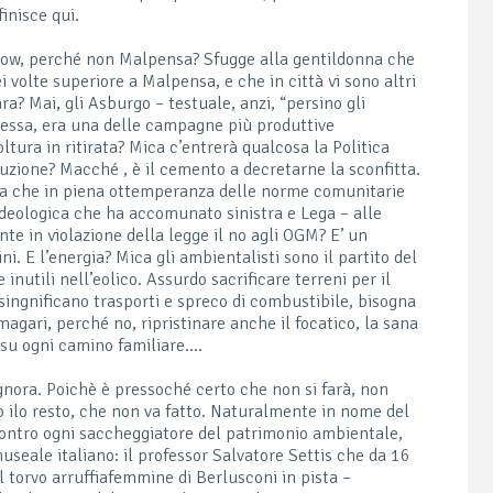
inisce qui.
row, perché non Malpensa? Sfugge alla gentildonna che
i volte superiore a Malpensa, e che in città vi sono altri
ra? Mai, gli Asburgo – testuale, anzi, “persino gli
essa, era una delle campagne più produttive
ltura in ritirata? Mica c’entrerà qualcosa la Politica
duzione? Macché , è il cemento a decretarne la sconfitta.
ura che in piena ottemperanza delle norme comunitarie
ideologica che ha accomunato sinistra e Lega – alle
e in violazione della legge il no agli OGM? E’ un
ni. E l’energia? Mica gli ambientalisti sono il partito del
inutili nell’eolico. Assurdo sacrificare terreni per il
 singnificano trasporti e spreco di combustibile, bisogna
agari, perché no, ripristinare anche il focatico, la sana
 su ogni camino familiare….
ignora. Poichè è pressoché certo che non si farà, non
tto ilo resto, che non va fatto. Naturalmente in nome del
contro ogni saccheggiatore del patrimonio ambientale,
museale italiano: il professor Salvatore Settis che da 16
 torvo arruffiafemmine di Berlusconi in pista –