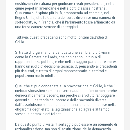
costituzionale italiana per giudicare i reati presidenziali, nelle
giurie popolari americane e nelle corti d’assise nostrane.
Qualcuno si è spinto più in là, proponendo ad esempio, nel
Regno Unito, che la Camera dei Lords divenisse una camera di
sorteggiati, o, in Francia, che il Parlamento fosse affiancato da
una terza camera sempre di sorteggiati.
Tuttavia, questi precedenti sono molto lontani dall’idea di
Grillo.
Si tratta di organi, anche per quelli che sembrano più vicini
come la Camera dei Lords, che non hanno un ruolo di
rappresentanza politica, e che nella maggior parte delle ipotesi
hanno un ruolo di decisione tecnica. O, pensando ai precedenti
più risalenti, si tratta di organi rappresentativi di territori e
popolazioni molto ridotti.
Quel che si può concedere alla provocazione di Grillo, è che il
metodo stocastico sembra essere caduto nell’oblio non perché
democraticamente osceno, ma perché si è voluto far poggiare i
governi su una teoria del potere e della sovranità diversa
dall’assolutismo ma comunque elitaria, che identificasse nella
oligarchia degli eletti la legittimazione ad agire e al tempo
stesso la garanzia dei talenti.
Da questo punto di vista, il sorteggio può essere un elemento di
razionalizzazione, ma non di sostituzione, della democrazia