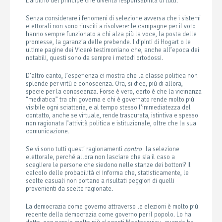
L’arbitrio del principe che diventa responsabilità di tutti.
Senza considerare i fenomeni di selezione avversa che i sistemi
elettorali non sono riusciti a risolvere: le campagne per il voto
hanno sempre funzionato a chi alza più la voce, la posta delle
promesse, la garanzia delle prebende. I dipinti di Hogart o le
ultime pagine dei Viceré testimoniano che, anche all’epoca dei
notabili, questi sono da sempre i metodi ortodossi.
D’altro canto, l’esperienza ci mostra che la classe politica non
splende per virtù e conoscenza. Ora, si dice, più di allora,
specie per la conoscenza. Forse è vero, certo è che la vicinanza
“mediatica” tra chi governa e chi è governato rende molto più
visibile ogni sciatteria, e al tempo stesso l’immediatezza del
contatto, anche se virtuale, rende trascurata, istintiva e spesso
non ragionata l’attività politica e istituzionale, oltre che la sua
comunicazione.
Se vi sono tutti questi ragionamenti
contro
la selezione
elettorale, perché allora non lasciare che sia il caso a
scegliere le persone che siedono nelle stanze dei bottoni? Il
calcolo delle probabilità ci informa che, statisticamente, le
scelte casuali non portano a risultati peggiori di quelli
provenienti da scelte ragionate.
La democrazia come governo attraverso le elezioni è molto più
recente della democrazia come governo per il popolo. Lo ha