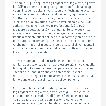
elettorale. Si può applicare agli organi di autogoverno, a partire
dal CSM ma anche ai consigli degli ordini professionali o agli
organi di governo delle università, purché l’estrazione avvenga
all’interno di quella platea che, al momento, rappresenta
l’elettorato passivo (ad esempio, giudici e professionisti per
l’elezione della loro quota in Corte costituzionale o nel CSM,
iscritti all’ordine per i vari ordini professionali). O si può
applicare a quelle autorità che attualmente sono designate
attraverso meccanismi di cooptazione/nomina tra soggetti
ritenuti altamente qualificati per quella nomina (come nel caso
delle autorità indipendenti). La selezione randomica potrebbe –
perché no? – inserirsi in questi circuiti e sostituirsi, per quanto in
parte e in alcune ipotesi, ai metodi appena detti, con almeno
due accorgimenti generali.
Il primo, è, appunto, la delimitazione della platea da cui
condurre l’estrazione, che non deve essere più ampia di quella
dei soggetti che sarebbe designati per via elettiva o di nomina.
Il secondo, è una turnazione che abbia tempi idonei a
consentire un adeguato bilanciamento tra efficacia dell’attività
dell’organo e garanzia di ricambio dei componenti.
Reintrodurre la dignità del sorteggio a partire dalla selezione
degli organi di autogoverno, come i consigli superiori delle
magistrature, e da svariati ruoli “tecnici”, come le autorità
indipendenti o le più varie commissioni e cariche che
affiancano i governi, significherebbe ritenerlo una forma di