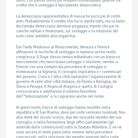
detto, con parole molto più eleganti Montesquieu, quando ha
scritto che il sorteggio è tipicamente democratico.
La democrazia rappresentativa di massa ha poco più di cento
anni. Probabilmente il credito che ha lo merita tutto, ma la tanto
declamata democrazia ateniese poggiava, tranne che per le
cariche militari e finanziarie, sul sorteggio e la rotazione dei
ruoli come antidoto alla oligarchia.
Dal Tardo Medioevo al Rinascimento, Venezia e Firenze
affinarono le tecniche di sorteggio in maniera anche molto
complessa. Il Doge stesso veniva individuato con un barocco
meccanismo che mescolava sorteggio e elezione, mentre a
Firenze con una complicata procedura di sorteggio si
nominavano la Signoria, il consiglio legislativo e i commissari
del governo. L’una e l’altra città ispirarono l’organizzazione di
governo di varie altre città italiane, da Parma a Bologna, da
Siena a Perugia. Il Regno di Aragona e quello di Castiglia
conoscevano e adottarono il sistema fiorentino
dell’“imborsazione” e lo copiarono anche nel nome.
Ai giorni nostri, tracce di sorteggio hanno resistito nella
repubblica di San Marino, dove per sorte venivano nominati, fino
alla metà del secolo scorso, due dei sessanta membri del suo
consiglio, e nella formazione degli uffici parlamentari (gli
antenati delle commissioni) sotto lo Statuto Albertino. E ve ne
sono ancora in molti paesi nelle nomine delle procedure
concorsuali, nella selezione dei membri aggiunti della corte