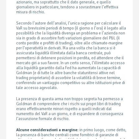
azionario, ma soprattutto che il dato generale, e quello
giornaliero in particolare, tendono a sovrastimare l’effettiva
misura di rischio.
Secondo l’autore dell’analisi, l’unica ragione per calcolare il
VaR su brevissimi periodi di tempo (il giorno o l’ora) è legato alla
possibilità che la liquidità divenga un problema e l’azienda non
sia in grado di assorbire forti variazioni giornaliere del P&L (il
conto perdite e profitti di trading), oltre alle chiamate-margine
per l’operatività in derivati. Ma una volta che la banca si è
assicurata liquidità illimitata dalla banca centrale, può
permettersi di detenere posizioni in perdita, ed attendere che il
mercato giri a suo favore. In un certo senso, l’illimitato accesso
alla liquidità garantito dalla Fed ha aumentato la capacità di
Goldman (e di tutte le altre banche statunitensi attive nel
trading proprietario) di assorbire la volatilità di breve termine,
conferendo un vantaggio competitivo su altre istituzioni prive di
tale accesso agevolato.
La presenza di questa arma non troppo segreta ha permesso a
Goldman di comprendere che i rischi sui propri libri di trading
erano effettivamente minori rispetto a quelli indicati dal
numeretto del VaR a un giorno, e di espandere di conseguenza
l’assunzione formale di rischio.
Alcune considerazioni a margine:
in primo luogo, come detto,
la presenza di banche centrali come fornitrici di garanzie di