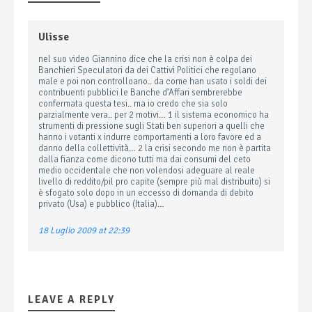
Ulisse
nel suo video Giannino dice che la crisi non è colpa dei
Banchieri Speculatori da dei Cattivi Politici che regolano
male e poi non controlloano.. da come han usato i soldi dei
contribuenti pubblici le Banche d’Affari sembrerebbe
confermata questa tesi.. ma io credo che sia solo
parzialmente vera.. per 2 motivi… 1 il sistema economico ha
strumenti di pressione sugli Stati ben superiori a quelli che
hanno i votanti x indurre comportamenti a loro favore ed a
danno della collettività… 2 la crisi secondo me non è partita
dalla fianza come dicono tutti ma dai consumi del ceto
medio occidentale che non volendosi adeguare al reale
livello di reddito/pil pro capite (sempre più mal distribuito) si
è sfogato solo dopo in un eccesso di domanda di debito
privato (Usa) e pubblico (Italia)…
18 Luglio 2009 at 22:39
LEAVE A REPLY