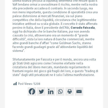
ultima istanza (incusa la liquidità) determina che misure quali il
VaR tendano ormai a sovrastimare il rischio, mentre nella nostra
vita precedente accadeva il contrario. In secondo luogo, ma
non meno importante, questa condizione di operatività crea una
palese distorsione ai mercati finanziari, sia sul piano
competitivo che della liquidità, circostanza che legittimerebbe
iniziative antitrust su scala globale. Il concetto è stato afferrato
persino in Italia, dove il presidente dell’Abi,
Corrado Faissola
,
oggi ha dichiarato che le banche italiane, pur non avendo
causato la crisi, attraversano ora un momento di “grande
difficoltà”, vista la loro natura di banche commerciali, mentre
altre grandi banche d’affari “come Goldman Sachs, stanno
facendo grandi guadagni grazie all’abbondante liquidità del
sistema”.
Sfortunatamente per Faissola e per il mondo, ancora una volta
gli Stati Uniti agiscono come l’enorme elefante nella
cristalleria del libero mercato, mandando regolarmente in
frantumi regole del gioco già fragili del loro, e questo “trading di
stato” dagli utili privatizzati ne è solo l’ultima manifestazione.
Post Views:
5208