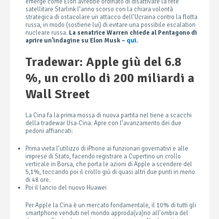
emerge come Elon avrebbe ordinato di disattivare la rete
satellitare Starlink l’anno scorso con la chiara volontà
strategica di ostacolare un attacco dell’Ucraina contro la flotta
russa, in modo (sostiene lui) di evitare una possibile escalation
nucleare russa.
La senatrice Warren chiede al Pentagono di
aprire un’indagine su Elon Musk –
qui
.
Tradewar: Apple giù del 6.8
%, un crollo di 200 miliardi a
Wall Street
La Cina fa la prima mossa di nuova partita nel tiene a scacchi
della tradewar Usa-Cina. Apre con l’avanzamento dei due
pedoni affiancati:
Prima vieta l’utilizzo di iPhone ai funzionari governativi e alle
imprese di Stato, facendo registrare a Cupertino un crollo
verticale in Borsa, che porta le azioni di Apple a scendere del
5,1%, toccando poi il crollo giù di quasi altri due punti in meno
di 48 ore.
Poi il lancio del nuovo Huawei
Per Apple la Cina è un mercato fondamentale, il 10% di tutti gli
smartphone venduti nel mondo approda(va)no all’ombra del