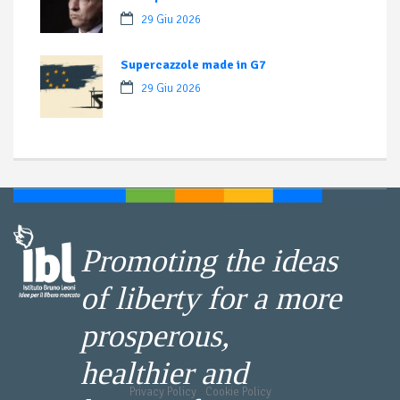
29 Giu 2026
Supercazzole made in G7
29 Giu 2026
Promoting the ideas
of liberty for a more
prosperous,
healthier and
Privacy Policy
-
Cookie Policy