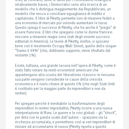
Uniti, al contrario, dove le tasse per i contribuenti rimangono
relativamente basse, i Democratici sono alla ricerca di un
modello che li distingua maggiormente dai Repubblicani, un
modello che riesca a conciliare eguaglianza di reddito e
capitalismo. Il libro di Piketty permette loro di rimanere fedeli a
una economia di mercato pur volendo aumentare le tasse.
Questo spiega il successo di Piketty, che ha anche il “pregio” di
essere francese. (I libri che spiegano come le donne francesi
riescano a rimanere magre sono stati degli enormi successi
editoriali in America). Le teorie di Piketty, inoltre, si sposano
bene con il movimento Occupy Wall Street, quello dello slogan
“Siamo il 99%” (che, dobbiamo supporre, viene sfruttato dal
restante 1%).
Esiste, tuttavia, una grande lacuna nell’opera di Piketty, come è
stato fatto notare da molti economisti americani che
appartengono alla scuola del liberalismo classico: in nessuna
sua parte vengono considerate le cause della crescita
economica e il ruolo-chiave di questo 1% (che negli Stati Uniti
è costituito per la maggior parte da imprenditori e non da
rentier).
Per spiegare perché è inevitabile la trasformazione degli
imprenditori in rentier improduttivi, Piketty ricorre a una nuova
interpretazione di Marx. Le guerre e le crisi globali – gli “shock”,
per dirla con le parole usate dall’autore – spazzano via la
ricchezza accumulata, e permettono così ai veri imprenditori di
iniziare ad accumularne di nuova (Piketty riporta a questo