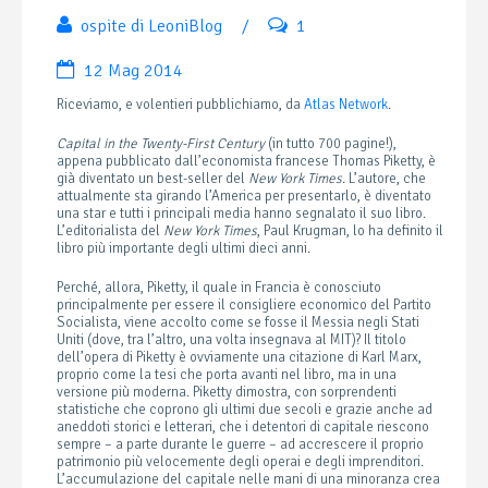
ospite di LeoniBlog
/
1
12 Mag 2014
Riceviamo, e volentieri pubblichiamo, da
Atlas Network
.
Capital in the Twenty-First Century
(in tutto 700 pagine!),
appena pubblicato dall’economista francese Thomas Piketty, è
già diventato un best-seller del
New York Times
. L’autore, che
attualmente sta girando l’America per presentarlo, è diventato
una star e tutti i principali media hanno segnalato il suo libro.
L’editorialista del
New York Times
, Paul Krugman, lo ha definito il
libro più importante degli ultimi dieci anni.
Perché, allora, Piketty, il quale in Francia è conosciuto
principalmente per essere il consigliere economico del Partito
Socialista, viene accolto come se fosse il Messia negli Stati
Uniti (dove, tra l’altro, una volta insegnava al MIT)? Il titolo
dell’opera di Piketty è ovviamente una citazione di Karl Marx,
proprio come la tesi che porta avanti nel libro, ma in una
versione più moderna. Piketty dimostra, con sorprendenti
statistiche che coprono gli ultimi due secoli e grazie anche ad
aneddoti storici e letterari, che i detentori di capitale riescono
sempre – a parte durante le guerre – ad accrescere il proprio
patrimonio più velocemente degli operai e degli imprenditori.
L’accumulazione del capitale nelle mani di una minoranza crea