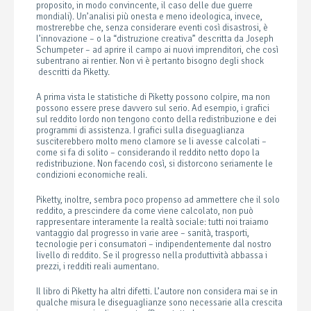
proposito, in modo convincente, il caso delle due guerre
mondiali). Un’analisi più onesta e meno ideologica, invece,
mostrerebbe che, senza considerare eventi così disastrosi, è
l’innovazione – o la “distruzione creativa” descritta da Joseph
Schumpeter – ad aprire il campo ai nuovi imprenditori, che così
subentrano ai rentier. Non vi è pertanto bisogno degli shock
descritti da Piketty.
A prima vista le statistiche di Piketty possono colpire, ma non
possono essere prese davvero sul serio. Ad esempio, i grafici
sul reddito lordo non tengono conto della redistribuzione e dei
programmi di assistenza. I grafici sulla diseguaglianza
susciterebbero molto meno clamore se li avesse calcolati –
come si fa di solito – considerando il reddito netto dopo la
redistribuzione. Non facendo così, si distorcono seriamente le
condizioni economiche reali.
Piketty, inoltre, sembra poco propenso ad ammettere che il solo
reddito, a prescindere da come viene calcolato, non può
rappresentare interamente la realtà sociale: tutti noi traiamo
vantaggio dal progresso in varie aree – sanità, trasporti,
tecnologie per i consumatori – indipendentemente dal nostro
livello di reddito. Se il progresso nella produttività abbassa i
prezzi, i redditi reali aumentano.
Il libro di Piketty ha altri difetti. L’autore non considera mai se in
qualche misura le diseguaglianze sono necessarie alla crescita