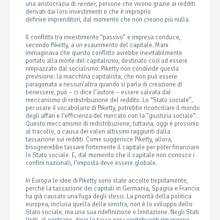
una aristocrazia di
rentier
, persone che vivono grazie ai redditi
derivati dai loro investimenti e che è improprio
definire imprenditori, dal momento che non creano più nulla.
Il conflitto tra investimento “passivo” e impresa conduce,
secondo Piketty, a un esaurimento del capitale. Marx
immaginava che questo conflitto avrebbe inevitabilmente
portato alla morte del capitalismo, destinato così ad essere
rimpiazzato dal socialismo. Piketty non condivide questa
previsione: la macchina capitalista, che non può essere
paragonata a nessun’altra quando si parla di creazione di
benessere, può – ci dice l’autore – essere salvata dal
meccanismo di redistribuzione del reddito. Lo “Stato sociale”,
per usare il vocabolario di Piketty, potrebbe riconciliare il mondo
degli affari e l’efficienza del mercato con la “giustizia sociale”.
Questo meccanismo di redistribuzione, tuttavia, oggi è prossimo
al tracollo, a causa dei valori altissimi raggiunti dalla
tassazione sui redditi. Come suggerisce Piketty, allora,
bisognerebbe tassare fortemente il capitale per poter finanziare
lo Stato sociale. E, dal momento che il capitale non conosce i
confini nazionali, l’imposta deve essere globale.
In Europa le idee di Piketty sono state accolte tiepidamente,
perché la tassazione dei capitali in Germania, Spagna e Francia
ha già causato una fuga degli stessi. La priorità della politica
europea, inclusa quella della sinistra, non è lo sviluppo dello
Stato sociale, ma una sua ridefinizione e limitazione. Negli Stati