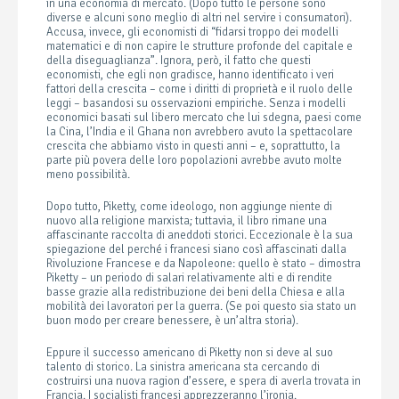
in una economia di mercato. (Dopo tutto le persone sono
diverse e alcuni sono meglio di altri nel servire i consumatori).
Accusa, invece, gli economisti di “fidarsi troppo dei modelli
matematici e di non capire le strutture profonde del capitale e
della diseguaglianza”. Ignora, però, il fatto che questi
economisti, che egli non gradisce, hanno identificato i veri
fattori della crescita – come i diritti di proprietà e il ruolo delle
leggi – basandosi su osservazioni empiriche. Senza i modelli
economici basati sul libero mercato che lui sdegna, paesi come
la Cina, l’India e il Ghana non avrebbero avuto la spettacolare
crescita che abbiamo visto in questi anni – e, soprattutto, la
parte più povera delle loro popolazioni avrebbe avuto molte
meno possibilità.
Dopo tutto, Piketty, come ideologo, non aggiunge niente di
nuovo alla religione marxista; tuttavia, il libro rimane una
affascinante raccolta di aneddoti storici. Eccezionale è la sua
spiegazione del perché i francesi siano così affascinati dalla
Rivoluzione Francese e da Napoleone: quello è stato – dimostra
Piketty – un periodo di salari relativamente alti e di rendite
basse grazie alla redistribuzione dei beni della Chiesa e alla
mobilità dei lavoratori per la guerra. (Se poi questo sia stato un
buon modo per creare benessere, è un’altra storia).
Eppure il successo americano di Piketty non si deve al suo
talento di storico. La sinistra americana sta cercando di
costruirsi una nuova ragion d’essere, e spera di averla trovata in
Francia. I socialisti francesi apprezzeranno l’ironia.