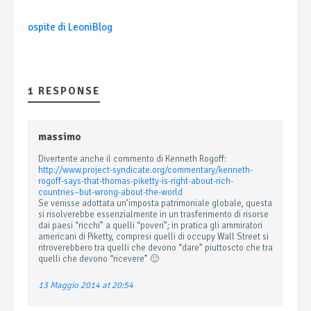
ospite di LeoniBlog
1 RESPONSE
massimo
Divertente anche il commento di Kenneth Rogoff:
http://www.project-syndicate.org/commentary/kenneth-
rogoff-says-that-thomas-piketty-is-right-about-rich-
countries–but-wrong-about-the-world
Se venisse adottata un’imposta patrimoniale globale, questa
si risolverebbe essenzialmente in un trasferimento di risorse
dai paesi “ricchi” a quelli “poveri”; in pratica gli ammiratori
americani di Piketty, compresi quelli di occupy Wall Street si
ritroverebbero tra quelli che devono “dare” piuttoscto che tra
quelli che devono “ricevere” 🙂
13 Maggio 2014 at 20:54