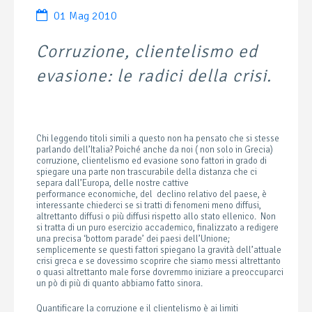
01 Mag 2010
Corruzione, clientelismo ed
evasione: le radici della crisi.
Chi leggendo titoli simili a questo non ha pensato che si stesse
parlando dell’Italia? Poiché anche da noi ( non solo in Grecia)
corruzione, clientelismo ed evasione sono fattori in grado di
spiegare una parte non trascurabile della distanza che ci
separa dall’Europa, delle nostre cattive
performance economiche, del declino relativo del paese, è
interessante chiederci se si tratti di fenomeni meno diffusi,
altrettanto diffusi o più diffusi rispetto allo stato ellenico. Non
si tratta di un puro esercizio accademico, finalizzato a redigere
una precisa ‘bottom parade’ dei paesi dell’Unione;
semplicemente se questi fattori spiegano la gravità dell’attuale
crisi greca e se dovessimo scoprire che siamo messi altrettanto
o quasi altrettanto male forse dovremmo iniziare a preoccuparci
un pò di più di quanto abbiamo fatto sinora.
Quantificare la corruzione e il clientelismo è ai limiti