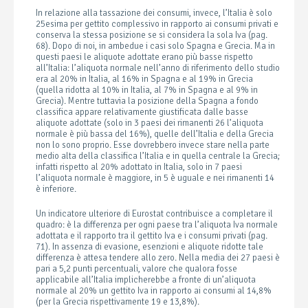
In relazione alla tassazione dei consumi, invece, l’Italia è solo
25esima per gettito complessivo in rapporto ai consumi privati e
conserva la stessa posizione se si considera la sola Iva (pag.
68). Dopo di noi, in ambedue i casi solo Spagna e Grecia. Ma in
questi paesi le aliquote adottate erano più basse rispetto
all’Italia: l’aliquota normale nell’anno di riferimento dello studio
era al 20% in Italia, al 16% in Spagna e al 19% in Grecia
(quella ridotta al 10% in Italia, al 7% in Spagna e al 9% in
Grecia). Mentre tuttavia la posizione della Spagna a fondo
classifica appare relativamente giustificata dalle basse
aliquote adottate (solo in 3 paesi dei rimanenti 26 l’aliquota
normale è più bassa del 16%), quelle dell’Italia e della Grecia
non lo sono proprio. Esse dovrebbero invece stare nella parte
medio alta della classifica l’Italia e in quella centrale la Grecia;
infatti rispetto al 20% adottato in Italia, solo in 7 paesi
l’aliquota normale è maggiore, in 5 è uguale e nei rimanenti 14
è inferiore.
Un indicatore ulteriore di Eurostat contribuisce a completare il
quadro: è la differenza per ogni paese tra l’aliquota Iva normale
adottata e il rapporto tra il gettito Iva e i consumi privati (pag.
71). In assenza di evasione, esenzioni e aliquote ridotte tale
differenza è attesa tendere allo zero. Nella media dei 27 paesi è
pari a 5,2 punti percentuali, valore che qualora fosse
applicabile all’Italia implicherebbe a fronte di un’aliquota
normale al 20% un gettito Iva in rapporto ai consumi al 14,8%
(per la Grecia rispettivamente 19 e 13,8%).