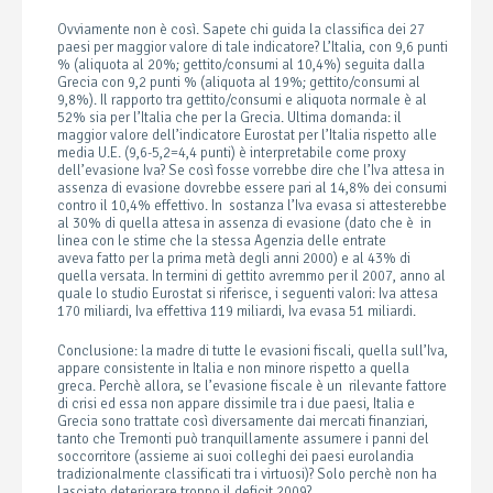
Ovviamente non è così. Sapete chi guida la classifica dei 27
paesi per maggior valore di tale indicatore? L’Italia, con 9,6 punti
% (aliquota al 20%; gettito/consumi al 10,4%) seguita dalla
Grecia con 9,2 punti % (aliquota al 19%; gettito/consumi al
9,8%). Il rapporto tra gettito/consumi e aliquota normale è al
52% sia per l’Italia che per la Grecia. Ultima domanda: il
maggior valore dell’indicatore Eurostat per l’Italia rispetto alle
media U.E. (9,6-5,2=4,4 punti) è interpretabile come proxy
dell’evasione Iva? Se così fosse vorrebbe dire che l’Iva attesa in
assenza di evasione dovrebbe essere pari al 14,8% dei consumi
contro il 10,4% effettivo. In sostanza l’Iva evasa si attesterebbe
al 30% di quella attesa in assenza di evasione (dato che è in
linea con le stime che la stessa Agenzia delle entrate
aveva fatto per la prima metà degli anni 2000) e al 43% di
quella versata. In termini di gettito avremmo per il 2007, anno al
quale lo studio Eurostat si riferisce, i seguenti valori: Iva attesa
170 miliardi, Iva effettiva 119 miliardi, Iva evasa 51 miliardi.
Conclusione: la madre di tutte le evasioni fiscali, quella sull’Iva,
appare consistente in Italia e non minore rispetto a quella
greca. Perchè allora, se l’evasione fiscale è un rilevante fattore
di crisi ed essa non appare dissimile tra i due paesi, Italia e
Grecia sono trattate così diversamente dai mercati finanziari,
tanto che Tremonti può tranquillamente assumere i panni del
soccorritore (assieme ai suoi colleghi dei paesi eurolandia
tradizionalmente classificati tra i virtuosi)? Solo perchè non ha
lasciato deteriorare troppo il deficit 2009?