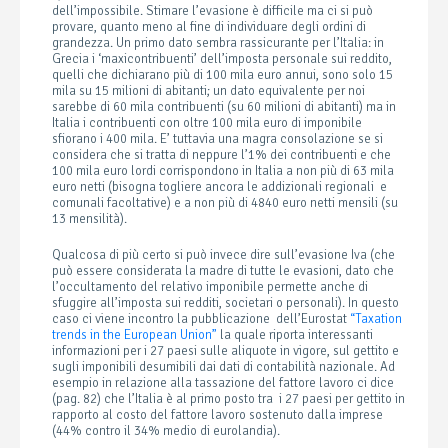
dell’impossibile. Stimare l’evasione è difficile ma ci si può
provare, quanto meno al fine di individuare degli ordini di
grandezza. Un primo dato sembra rassicurante per l’Italia: in
Grecia i ‘maxicontribuenti’ dell’imposta personale sui reddito,
quelli che dichiarano più di 100 mila euro annui, sono solo 15
mila su 15 milioni di abitanti; un dato equivalente per noi
sarebbe di 60 mila contribuenti (su 60 milioni di abitanti) ma in
Italia i contribuenti con oltre 100 mila euro di imponibile
sfiorano i 400 mila. E’ tuttavia una magra consolazione se si
considera che si tratta di neppure l’1% dei contribuenti e che
100 mila euro lordi corrispondono in Italia a non più di 63 mila
euro netti (bisogna togliere ancora le addizionali regionali e
comunali facoltative) e a non più di 4840 euro netti mensili (su
13 mensilità).
Qualcosa di più certo si può invece dire sull’evasione Iva (che
può essere considerata la madre di tutte le evasioni, dato che
l’occultamento del relativo imponibile permette anche di
sfuggire all’imposta sui redditi, societari o personali). In questo
caso ci viene incontro la pubblicazione dell’Eurostat
“Taxation
trends in the European Union”
la quale riporta interessanti
informazioni per i 27 paesi sulle aliquote in vigore, sul gettito e
sugli imponibili desumibili dai dati di contabilità nazionale. Ad
esempio in relazione alla tassazione del fattore lavoro ci dice
(pag. 82) che l’Italia è al primo posto tra i 27 paesi per gettito in
rapporto al costo del fattore lavoro sostenuto dalla imprese
(44% contro il 34% medio di eurolandia).