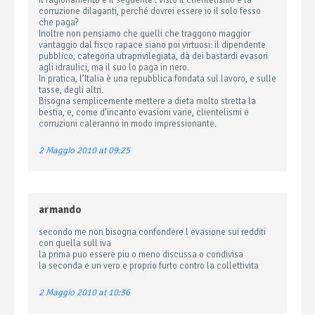
Il ragionamento è il seguente : visto il clientelismo e la
corruzione dilaganti, perché dovrei essere io il solo fesso
che paga?
Inoltre non pensiamo che quelli che traggono maggior
vantaggio dal fisco rapace siano poi virtuosi: il dipendente
pubblico, categoria utraprivilegiata, dà dei bastardi evasori
agli idraulici, ma il suo lo paga in nero.
In pratica, l’Italia è una repubblica fondata sul lavoro, e sulle
tasse, degli altri.
Bisogna semplicemente mettere a dieta molto stretta la
bestia, e, come d’incanto evasioni varie, clientelismi e
corruzioni caleranno in modo impressionante.
2 Maggio 2010 at 09:25
armando
secondo me non bisogna confondere l evasione sui redditi
con quella sull iva
la prima puo essere piu o meno discussa o condivisa
la seconda e un vero e proprio furto contro la collettivita
2 Maggio 2010 at 10:36