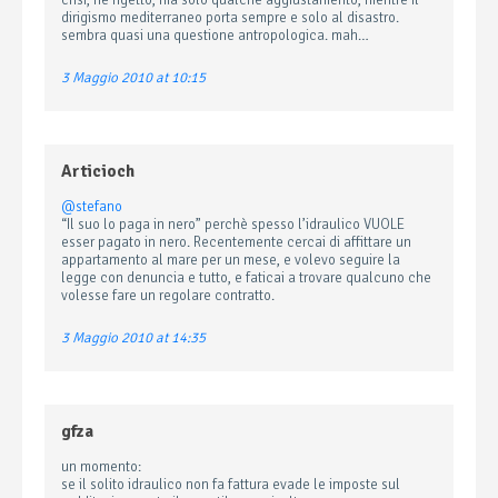
crisi, né rigetto, ma solo qualche aggiustamento, mentre il
dirigismo mediterraneo porta sempre e solo al disastro.
sembra quasi una questione antropologica. mah…
3 Maggio 2010 at 10:15
Articioch
@stefano
“Il suo lo paga in nero” perchè spesso l’idraulico VUOLE
esser pagato in nero. Recentemente cercai di affittare un
appartamento al mare per un mese, e volevo seguire la
legge con denuncia e tutto, e faticai a trovare qualcuno che
volesse fare un regolare contratto.
3 Maggio 2010 at 14:35
gfza
un momento:
se il solito idraulico non fa fattura evade le imposte sul