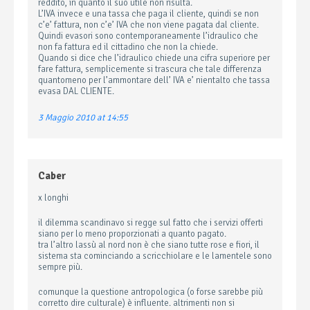
reddito, in quanto il suo utile non risulta.
L’IVA invece e una tassa che paga il cliente, quindi se non
c’e’ fattura, non c’e’ IVA che non viene pagata dal cliente.
Quindi evasori sono contemporaneamente l’idraulico che
non fa fattura ed il cittadino che non la chiede.
Quando si dice che l’idraulico chiede una cifra superiore per
fare fattura, semplicemente si trascura che tale differenza
quantomeno per l’ammontare dell’ IVA e’ nientalto che tassa
evasa DAL CLIENTE.
3 Maggio 2010 at 14:55
Caber
x longhi
il dilemma scandinavo si regge sul fatto che i servizi offerti
siano per lo meno proporzionati a quanto pagato.
tra l’altro lassù al nord non è che siano tutte rose e fiori, il
sistema sta cominciando a scricchiolare e le lamentele sono
sempre più.
comunque la questione antropologica (o forse sarebbe più
corretto dire culturale) è influente. altrimenti non si