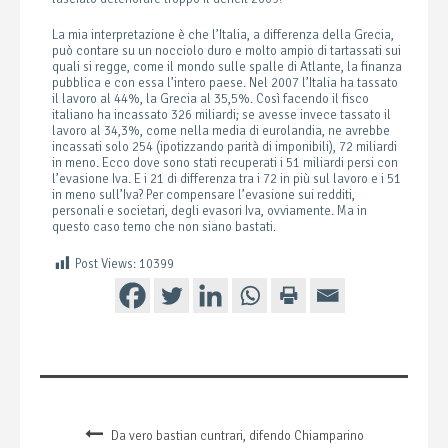
La mia interpretazione è che l’Italia, a differenza della Grecia,
può contare su un nocciolo duro e molto ampio di tartassati sui
quali si regge, come il mondo sulle spalle di Atlante, la finanza
pubblica e con essa l’intero paese. Nel 2007 l’Italia ha tassato
il lavoro al 44%, la Grecia al 35,5%. Così facendo il fisco
italiano ha incassato 326 miliardi; se avesse invece tassato il
lavoro al 34,3%, come nella media di eurolandia, ne avrebbe
incassati solo 254 (ipotizzando parità di imponibili), 72 miliardi
in meno. Ecco dove sono stati recuperati i 51 miliardi persi con
l’evasione Iva. E i 21 di differenza tra i 72 in più sul lavoro e i 51
in meno sull’Iva? Per compensare l’evasione sui redditi,
personali e societari, degli evasori Iva, ovviamente. Ma in
questo caso temo che non siano bastati.
Post Views:
10399
Da vero bastian cuntrari, difendo Chiamparino