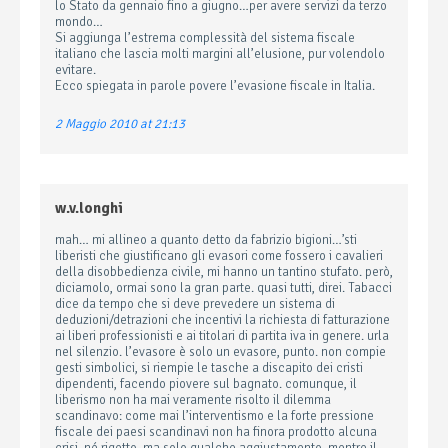
lo Stato da gennaio fino a giugno…per avere servizi da terzo
mondo…
Si aggiunga l’estrema complessità del sistema fiscale
italiano che lascia molti margini all’elusione, pur volendolo
evitare.
Ecco spiegata in parole povere l’evasione fiscale in Italia.
2 Maggio 2010 at 21:13
w.v.longhi
mah… mi allineo a quanto detto da fabrizio bigioni…’sti
liberisti che giustificano gli evasori come fossero i cavalieri
della disobbedienza civile, mi hanno un tantino stufato. però,
diciamolo, ormai sono la gran parte. quasi tutti, direi. Tabacci
dice da tempo che si deve prevedere un sistema di
deduzioni/detrazioni che incentivi la richiesta di fatturazione
ai liberi professionisti e ai titolari di partita iva in genere. urla
nel silenzio. l’evasore è solo un evasore, punto. non compie
gesti simbolici, si riempie le tasche a discapito dei cristi
dipendenti, facendo piovere sul bagnato. comunque, il
liberismo non ha mai veramente risolto il dilemma
scandinavo: come mai l’interventismo e la forte pressione
fiscale dei paesi scandinavi non ha finora prodotto alcuna