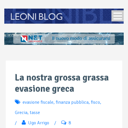
La nostra grossa grassa
evasione greca
evasione fiscale
,
finanza pubblica
,
fisco
,
Grecia
,
tasse
/
Ugo Arrigo
/
8