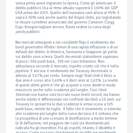
senza prima avere ingranato la ripresa. Come gli americani: il
debito pubblico Usa al ritmo attuale supererà il 100% del GDP
USA prima del 2015. Quello dell’euroarea sarà allora al 95%. E
sopra il 90% sarà anche quello del Regno Unito, pur inglobando
le misure correttive annunciate dal governo Cameron-Clegg.
Ergo: bisogna tagliare ancora. Basta vedere la curva degli
yields
pubblici.
Nei mercati emergenti e nei cosiddetti Piigs il rendimento dei
bond governativi riflette i timori di una rapida inflazione o di un
default del debito. In America, Germania e Giappone gli yields
sul debito sono a terra. Quelli decennali statunitensi superano
di poco i 300 punti base, 350 nel caso britannico. Non
abbastanza secondo il mercato, rispetto a tutto ciò che è nella
pipeline. E ancora: il rendimento del Treasury decennale si
attesta al 3.67% per cento. Sempre negli Stati Uniti il titolo a
due anni è sceso allo 0,49% e il dieci anni al 2,61%. La novità
di questi ultimi giorni è che gli acquisti si sono diretti in modo
massiccio anche sulle scadenze più lunghe. Così i titoli
30ennali non hanno solo toccato nuovi livelli record, ma hanno
anche ridotto il differenziale nei confronti dei titoli a 10 anni: sul
Treasury lo spread tra le due scadenze è ormai sceso a 105
punti base, minimi da luglio. Il fatto che il movimento si estenda
alle scadenze più lunghe della curva dei tassi è il sintomo che
la prospettiva di uno scenario di disinflazione a medio termine
(e di deflazione, nel peggiore dei casi) sta diventando più
radicata fra gli investitori. Fra gli esperti, intanto, il dibattito è
acceso: Come possono i fondamentali giustificare rendimenti