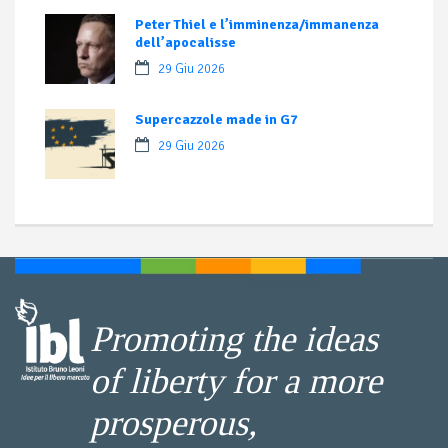
Peter Thiel e l’imminenza/immanenza
dell’apocalisse
29 Giu 2026
Supercazzole made in G7
29 Giu 2026
Promoting the ideas
of liberty for a more
prosperous,