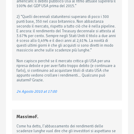
americani: il debito pubblico Usa al ritmo attuale supererà il
100% del GDP USA prima del 2015.”
2) “Quelli decennali statunitensi superano di poco i 300
punti base, 350 nel caso britannico. Non abbastanza
secondo il mercato, rispetto a tutto ciò che è nella pipeline.
E ancora: il rendimento del Treasury decennale si attesta al
3.67% per cento. Sempre negli Stati Uniti il titolo a due anni
è sceso allo 0,49% e il dieci anni al 2,61%. La novità di
questi ultimi giorni è che gli acquisti si sono diretti in modo
massiccio anche sulle scadenze più lunghe.”
Non capisco perché se il mercato critica gli USA per una
ripresa debole e per aver fatto troppo debito (e continuare a
farlo), si continuino ad acquistare titoli di stato USA che
appunto vedono crollare i rendimenti… Qualcuno può
aiutarmi? Grazie.
24 Agosto 2010 at 17:00
MassimoF.
Come ha detto, l’abbassamento dei rendimenti delle
scadenze lunghe vuol dire che gli investitori si aspettano se