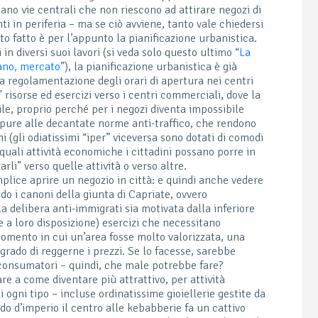
siano vie centrali che non riescono ad attirare negozi di
nti in periferia – ma se ciò avviene, tanto vale chiedersi
to fatto è per l’appunto la pianificazione urbanistica.
 diversi suoi lavori (si veda solo questo ultimo “
La
piano, mercato
”), la pianificazione urbanistica è già
a regolamentazione degli orari di apertura nei centri
risorse ed esercizi verso i centri commerciali, dove la
, proprio perché per i negozi diventa impossibile
pure alle decantate norme anti-traffico, che rendono
i (gli odiatissimi “iper” viceversa sono dotati di comodi
uali attività economiche i cittadini possano porre in
arli” verso quelle attività o verso altre.
plice aprire un negozio in città: e quindi anche vedere
do i canoni della giunta di Capriate, ovvero
 delibera anti-immigrati sia motivata dalla inferiore
 a loro disposizione) esercizi che necessitano
momento in cui un’area fosse molto valorizzata, una
grado di reggerne i prezzi. Se lo facesse, sarebbe
onsumatori – quindi, che male potrebbe fare?
e a come diventare più attrattivo, per attività
ogni tipo – incluse ordinatissime gioiellerie gestite da
do d’imperio il centro alle kebabberie fa un cattivo