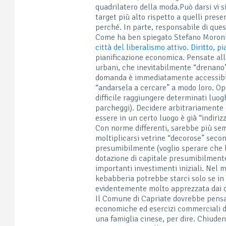
quadrilatero della moda.
Può darsi vi 
target più alto rispetto a quelli prese
perché. In parte, responsabile di ques
Come ha ben spiegato Stefano Moroni in
città del liberalismo attivo. Diritto, 
pianificazione economica. Pensate all
urbani, che inevitabilmente “drenano” 
domanda è immediatamente accessibile
“andarsela a cercare” a modo loro. Op
difficile raggiungere determinati luogh
parcheggi). Decidere arbitrariamente q
essere in un certo luogo è già “indirizz
Con norme differenti, sarebbe più sem
moltiplicarsi vetrine “decorose” secon
presumibilmente (voglio sperare che la
dotazione di capitale presumibilmente
importanti investimenti iniziali. Nel 
kebabberia potrebbe starci solo se in 
evidentemente molto apprezzata dai c
Il Comune di Capriate dovrebbe pensar
economiche ed esercizi commerciali di 
una famiglia cinese, per dire. Chiuden