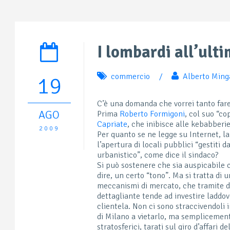
I lombardi all’ult
commercio
/
Alberto Ming
19
C’è una domanda che vorrei tanto fare 
AGO
Prima
Roberto Formigoni
, col suo “co
Capriate
, che inibisce alle kebabberie
2009
Per quanto se ne legge su Internet, la
l’apertura di locali pubblici “gestiti d
urbanistico”, come dice il sindaco?
Si può sostenere che sia auspicabile 
dire, un certo “tono”. Ma si tratta di 
meccanismi di mercato, che tramite d
dettagliante tende ad investire laddov
clientela. Non ci sono straccivendoli
di Milano a vietarlo, ma semplicement
stratosferici, tarati sul giro d’affari 