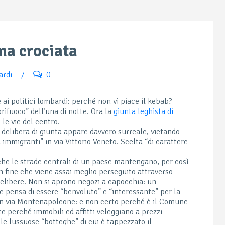
ima crociata
ardi
/
0
ai politici lombardi: perché non vi piace il kebab?
prifuoco” dell’una di notte. Ora la
giunta leghista di
 le vie del centro.
 delibera di giunta appare davvero surreale, vietando
a immigranti” in via Vittorio Veneto. Scelta “di carattere
che le strade centrali di un paese mantengano, per così
un fine che viene assai meglio perseguito attraverso
elibere. Non si aprono negozi a capocchia: un
e pensa di essere “benvoluto” e “interessante” per la
 in via Montenapoleone: e non certo perché è il Comune
e perché immobili ed affitti veleggiano a prezzi
delle lussuose “botteghe” di cui è tappezzato il