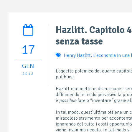
Hazlitt. Capitolo 4
senza tasse
17
Henry Hazlitt
,
L'economia in una 
GEN
L’oggetto polemico del quarto capitolo 
2012
pubblica.
Hazlitt non mette in discussione i ser
diffondendo in modo pervasivo la pro
è
possibile
fare o “inventare
”
grazie al
In tal modo, quest’ultima ottiene un 
miracoloso strumento per accontentare 
ignorando del tutto i costi-opportuni
viene insomma negato. In tal modo si p