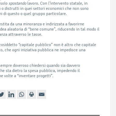
a solo
spostando
lavoro. Con l’intervento statale, in
i o distrutti in quei settori economici che non sono
i di questo o quel gruppo particolare.
gestita da una minoranza e indirizzata a favorirne
 idea aleatoria di “bene comune”, riducendo in tal modo il
nza attraverso le tasse.
cosiddetto “capitale pubblico” non è altro che capitale
fatto, che ogni iniziativa pubblica ne impedisce una
è sempre doveroso chiedersi quando sia davvero
che sta dietro la spesa pubblica, impedendo il
he volte a “inventare progetti”.