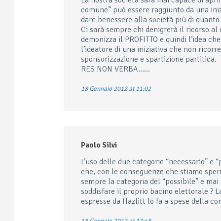
La nostra società sarà mai capace di aprir
comune” può essere raggiunto da una inizi
dare benessere alla società più di quanto 
Ci sarà sempre chi denigrerà il ricorso a
demonizza il PROFITTO e quindi l’idea che 
l’ideatore di una iniziativa che non ricor
sponsorizzazione e spartizione partitica.
RES NON VERBA……
18 Gennaio 2012 at 11:02
Paolo Silvi
L’uso delle due categorie “necessario” e “p
che, con le conseguenze che stiamo sperim
sempre la categoria del “possibile” e mai
soddisfare il proprio bacino elettorale ? 
espresse da Hazlitt lo fa a spese della co