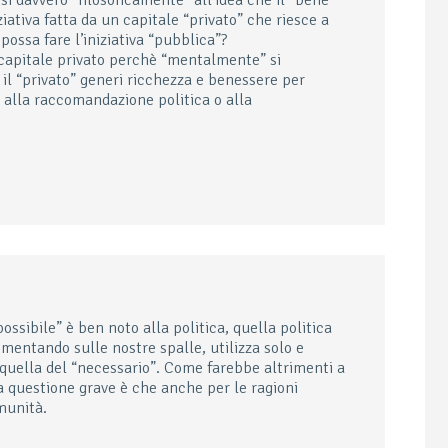
si davvero “filosoficamente” all’idea che il “bene
ativa fatta da un capitale “privato” che riesce a
possa fare l’iniziativa “pubblica”?
l capitale privato perchè “mentalmente” si
il “privato” generi ricchezza e benessere per
re alla raccomandazione politica o alla
ossibile” è ben noto alla politica, quella politica
entando sulle nostre spalle, utilizza solo e
 quella del “necessario”. Come farebbe altrimenti a
La questione grave è che anche per le ragioni
munità.