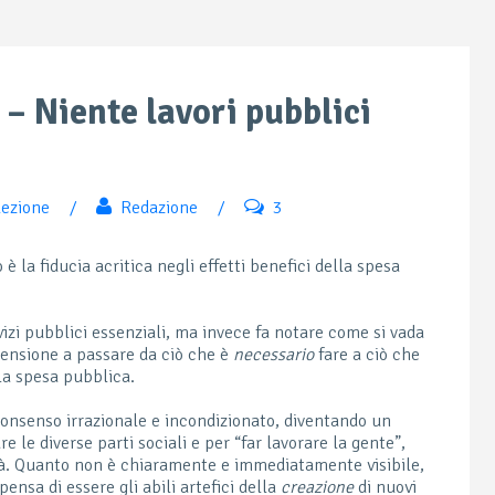
 – Niente lavori pubblici
lezione
/
Redazione
/
3
è la fiducia acritica negli effetti benefici della spesa
vizi pubblici essenziali, ma invece fa notare come si vada
pensione a passare da ciò che è
necessario
fare a ciò che
la spesa pubblica.
consenso irrazionale e incondizionato, diventando un
le diverse parti sociali e per “far lavorare la gente”,
tà. Quanto non è chiaramente e immediatamente visibile,
ensa di essere gli abili artefici della
creazione
di nuovi