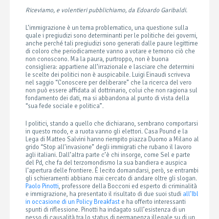
Riceviamo, e volentieri pubblichiamo, da Edoardo Garibaldi.
L’immigrazione è un tema problematico, una questione sulla
quale i pregiudizi sono determinanti per le politiche dei governi,
anche perché tali pregiudizi sono generati dalle paure legittime
di coloro che periodicamente vanno a votare e temono ciò che
non conoscono. Ma la paura, purtroppo, non è buona
consigliera: appartiene all’irrazionale e lasciare che determini
le scelte dei politici non è auspicabile. Luigi Einaudi scriveva
nel saggio “Conoscere per deliberare” che la ricerca del vero
non può essere affidata al dottrinario, colui che non ragiona sul
fondamento dei dati, ma si abbandona al punto di vista della
“sua fede sociale e politica”.
I politici, stando a quello che dichiarano, sembrano comportarsi
in questo modo, e a ruota vanno gli elettori. Casa Pound e la
Lega di Matteo Salvini hanno riempito piazza Duomo a Milano al
grido “Stop all’invasione” degli immigrati che rubano il lavoro
agli italiani. Dall’altra parte c’è chi insorge, come Sel e parte
del Pd, che fa del terzomondismo la sua bandiera e auspica
l’apertura delle frontiere. È lecito domandarsi, però, se entrambi
gli schieramenti abbiano mai cercato di andare oltre gli slogan.
Paolo Pinotti
, professore della Bocconi ed esperto di criminalità
e immigrazione, ha presentato il risultato di due suoi studi
all’Ibl
in occasione di un Policy Breakfast
e ha offerto interessanti
spunti di riflessione. Pinotti ha indagato sull’esistenza di un
nesso di causalità tra lo status di permanenza illegale su di un