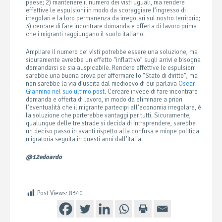
paese; 2) mantenere il numero dei visti uguali, ma rendere
effettive le espulsioni in modo da scoraggiare l’ingresso di
irregolari e la loro permanenza da irregolari sul nostro territorio;
3) cercare di fare incontrare domanda e offerta di lavoro prima
che i migranti raggiungano il suolo italiano.
Ampliare il numero dei visti potrebbe essere una soluzione, ma
sicuramente avrebbe un effetto “inflattivo” sugli arrivi e bisogna
domandarsi se sia auspicabile. Rendere effettive le espulsioni
sarebbe una buona prova per affermare lo “Stato di diritto”, ma
non sarebbe la via d’uscita dal medioevo di cui parlava
Oscar
Giannino nel suo ultimo post
. Cercare invece di fare incontrare
domanda e offerta di lavoro, in modo da eliminare a priori
l’eventualità che il migrante partecipi all’economia irregolare, è
la soluzione che porterebbe vantaggi per tutti. Sicuramente,
qualunque delle tre strade si decida di intraprendere, sarebbe
un deciso passo in avanti rispetto alla confusa e miope politica
migratoria seguita in questi anni dall’Italia.
@12edoardo
Post Views:
8340