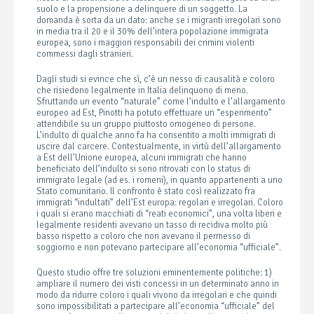
suolo e la propensione a delinquere di un soggetto. La
domanda è sorta da un dato: anche se i migranti irregolari sono
in media tra il 20 e il 30% dell’intera popolazione immigrata
europea, sono i maggiori responsabili dei crimini violenti
commessi dagli stranieri.
Dagli studi si evince che sì, c’è un nesso di causalità e coloro
che risiedono legalmente in Italia delinquono di meno.
Sfruttando un evento “naturale” come l’indulto e l’allargamento
europeo ad Est, Pinotti ha potuto effettuare un “esperimento”
attendibile su un gruppo piuttosto omogeneo di persone.
L’indulto di qualche anno fa ha consentito a molti immigrati di
uscire dal carcere. Contestualmente, in virtù dell’allargamento
a Est dell’Unione europea, alcuni immigrati che hanno
beneficiato dell’indulto si sono ritrovati con lo status di
immigrato legale (ad es. i romeni), in quanto appartenenti a uno
Stato comunitario. Il confronto è stato così realizzato fra
immigrati “indultati” dell’Est europa: regolari e irregolari. Coloro
i quali si erano macchiati di “reati economici”, una volta liberi e
legalmente residenti avevano un tasso di recidiva molto più
basso rispetto a coloro che non avevano il permesso di
soggiorno e non potevano partecipare all’economia “ufficiale”.
Questo studio offre tre soluzioni eminentemente politiche: 1)
ampliare il numero dei visti concessi in un determinato anno in
modo da ridurre coloro i quali vivono da irregolari e che quindi
sono impossibilitati a partecipare all’economia “ufficiale” del