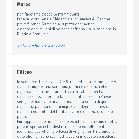
Marco
non facciamo troppo le mammolette
faceva lo strillone a Chicago e si chiamava Al Capone
poi ci furono i Gambino e la pizza connection
e ancor oggi milioni di persone soffrono sia in italia che in
Russia o Stati uniti
17 Novembre 2014 at 17:25
Filippo
Io sceglierei le posizioni 2 e 3 tra quelle da Lei proposte.A
cui aggiungerei una sanatoria,ultima e definitiva che
riguarda chi da irregolare si trova in Italia e non ha
commesso reati.Certo lo farei se l’Italia fosse un Paese
serio,che può avere una politica estera degna di questo
nome,una politica dell’immigrazione degna di questo
nome,un controllo del territorio vero e così via di questo
passo.
Purtroppo so che non è così,le espulsioni non sono effettive
perchè spesso i clandestini non sono correttamente
identificati,perchè i loro Paesi di origine non li riprendono
dato che non sono stati fatti accordi in questo senso.Fare