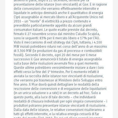
almeno in parte, dopo il 21 dicembre, termine per la
presentazione delle istanze (non vincolanti) al Gse. E in ragione
delle convenzioni che verranno effettivamente interrotte e
liquidate in anticipo diminuirà anche il quantitativo di energia
Cip6 assegnabile al mercato libero e all’Acquirente Unico nel
2010 – un “monte” di elettricità a prezzo contenuto e
prevedibile particolarmente appetito da alcuni grandi
consumatori italiani. Le quote esatte previste dal decreto,
firmato il 27 novembre scorso dal ministro Caludio Scajola,
sono le seguenti: 83% per il mercato libero e 17% per l’AU.
Visto il meccanismo di exit strategy dal Cip6, tuttavia, i 4.100
MW iniziali potrebbero ridursi nel corso dell’anno di un massimo
di 3.300 MW (le produzioni da gas di processo e combustibili
fossili). Secondo il decreto, ogni 20 del mese per il mese
successivo il Gse annuncerà il totale di energia assegnabile
sulla base delle risoluzioni avvenute fino a quel momento.
Queste ultime potrebbero verosimilmente iniziare a dare i loro
effetti verso la fine del 1° trimestre. Per il momento infatti è
avviata la raccolta delle istanze non vincolanti di risoluzione,
che verranno poi trasmesse al Ministero dello Sviluppo entro
fine anno. Il Mse dovrà quindi dettagliare le modalità della
rescissione delle convenzioni e di erogazione delle liquidazioni
(in un unica soluzione o a rate) in un decreto ad hoc. Solo a
questo punto, alla luce di tale decreto – che individuerà
modalità di chiusura individuali per ogni singola convenzione – i
produttori potranno presentare istanze vincolanti di risoluzione.
Dalla data delle istanze, le relative convenzioni risulteranno a
tutti gli effetti interrotte, e la relativa energia cesserà di far