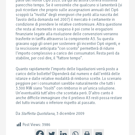
parte del monte Cip6 2010. Da qui ad allora correrà insomma
parecchio tempo. Se è verosimile che qualcuno si lamenterà (si
può ricordare che proprio sulle assegnazioni annuali del Cip6
scoppiò la “rivolta” degli energivori che portò alla nascita del
Tavolo della domanda nel 2007) il mercato è certamente in
condizione di prendere le relative contromisure. Altra questione
che resta al momento in sospeso è poi come le erogazioni
finanziarie legate alla risoluzione delle convenzioni verranno
trasferite in tariffa attraverso la componente A3. Su questa
gravano oggi gli oneri per sostenere gli incentivi Cip6 vigenti, e
la rescissione anticipata “con sconto” permetterà di ridurre
l’importo complessivo a carico dei consumatori. Resta però da
stabilire, per così dire, il “fattore tempo”.
Quanto rapidamente l’importo delle liquidazioni verrà posto a
carico delle bollette? Dipenderà dal numero e dall’entità delle
istanze e dalle relative modalità di rimborso scelte. Lo scenario
peggiore per i consumatori sarebbe naturalmente che tutti i
3.300 MW siano “risolti” con rimborso in un’unica soluzione.
Un’eventualità tutt’altro che scontata però. D’altro canto è
anche difficile immaginare che il prelievo A3 resti possa restare
del tutto invariato o inferiore rispetto al passato.
Da
Staffetta Quotidiana
, 3 dicembre 2009
Post Views:
3986