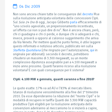
04 Dic 2009
Non sono ancora chiare tutte le conseguenze del
decreto
Mse
sulla risoluzione anticipata volontaria delle concessioni Cip6.
Sul
Sole 24 Ore
di oggi, Jacopo Giliberto
parla
efficacemente di
“uno scivolo agevolato, un prepensionamento incentivato,
un’offerta cui non si può dire di no”. Non è ancora chiaro, però,
chi ci guadagna e chi ci perde, e dunque chi si adeguerà e chi,
invece, proverà a opporsi al caloroso suggerimento che arriva
da Via Veneto. Per mettere qualche punto fermo, è utile leggere
questo informato e notizioso articolo, pubblicato ieri sulla
Staffetta Quotidiana
(che ringrazio per l’autorizzazione,
qui
in
originale per abbonati): secondo il decreto, potrebbero
chiudersi un massimo di 3.300 megawatt, su un monte
complessivo dipotenza assegnabile pari a 4.100 megawatt a
inizio anno prossimo. Quanti faranno ricorso alla risoluzione
volontaria? E con quali conseguenze per il sistema?
Cip6: 4.100 MW a gennaio, quanti saranno a fine 2010?
Le quote esatte: 17% va ad AU e l’83% al mercato libero.
Istanze di risoluzione verosimilmente alla fine del 1° trimestre
2010. Da esse dipenderanno la riduzione del “monte Cip6” e le
modalità di recupero in tariffa Quanti dei 3.300 MW capacità
produttiva Cip6 eligibili per la risoluzione anticipata delle
convenzioni aderiranno al meccanismo lo si inizierà a capire,