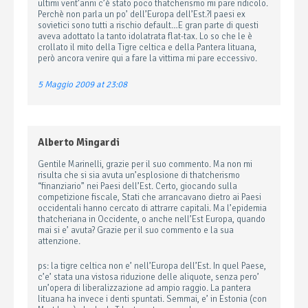
ultimi vent’anni c’è stato poco thatcherismo mi pare ridicolo.
Perchè non parla un po’ dell’Europa dell’Est.?I paesi ex
sovietici sono tutti a rischio default…E gran parte di questi
aveva adottato la tanto idolatrata flat-tax. Lo so che le è
crollato il mito della Tigre celtica e della Pantera lituana,
però ancora venire qui a fare la vittima mi pare eccessivo.
5 Maggio 2009 at 23:08
Alberto Mingardi
Gentile Marinelli, grazie per il suo commento. Ma non mi
risulta che si sia avuta un’esplosione di thatcherismo
“finanziario” nei Paesi dell’Est. Certo, giocando sulla
competizione fiscale, Stati che arrancavano dietro ai Paesi
occidentali hanno cercato di attrarre capitali. Ma l’epidemia
thatcheriana in Occidente, o anche nell’Est Europa, quando
mai si e’ avuta? Grazie per il suo commento e la sua
attenzione.
ps: la tigre celtica non e’ nell’Europa dell’Est. In quel Paese,
c’e’ stata una vistosa riduzione delle aliquote, senza pero’
un’opera di liberalizzazione ad ampio raggio. La pantera
lituana ha invece i denti spuntati. Semmai, e’ in Estonia (con