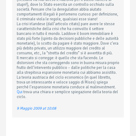
stupri!), dove lo Stato esercita un controllo occhiuto sulla
società. Pensare che la deregulation abbia aiutato
comportamenti illegali è perlomeno curioso: per definizione,
il criminale viola le regole, qualsiasi esse siano!
La crisi irlandese (dall’articolo citato) pare avere le stesse
caratteristiche della crisi che ha coinvolto il settore
bancario in tutto il mondo. Laddove il boom immobiliare è
stato più forte (spinto da decisioni pubbliche e delle autorità
monetarie), lo scotto da pagare è stato maggiore. Dove c’era
più debito privato, un utilizzo maggiore del credito al
consumo, etc., la “stretta del credito” si è avvertita di più.
Il mercato si corregge: è quello che sta facendo. Le
distorsioni che sta correggendo sono in buona misura proprio
frutto dell’intervento pubblico – dalle politiche per la casa
alla strepitosa espansione monetaria cui abbiamo assistito.
La teoria austriaca del ciclo economico (in quel libretto,
trova un interessante e veloce saggio di Mises) spiega
perché l’espansione monetaria conduce al malinvestment.
Qui
trova una chiara e semplice spiegazione della teoria del
ciclo.
9 Maggio 2009 at 10:08