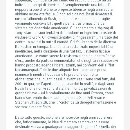
suppergiù, il cinquanta per cento del reddito prodotto da un
individuo esempi di liberismo è semplicemente una follia. E
neppure si può dire che le proposte liberiste negli anni scorsi
abbiano avuto vita facile. E non solo da noi. Basti ricordare il
misero fallimento di Bush, in una delle sue poche battaglie
veramente condivisibili: quella per la trasformazione del
sistema previdenziale americano. O l’andamento a zig-zag di
Tony Blair, nei suoi tentativi di introdurre in Inghilterra misure di
welfare-to-work. O i diversi tentativi di “ingessare” il mercato del
controllo avutisi in tutto il mondo. O il fallimento della direttiva
Bolkestein in Europa. O ancora la sostanziale impossibilità di
modificare, nella direzione di una flat tax, il sistema fiscale
americano – e come tacere la resistenza che nel nostro Paese
c’era, anche da parte di commentatori che negli anni successivi
hanno proposto agenda liberalizzanti, nei confronti della “flat
tax annacquata” delle due aliquote berlusconiane prima
maniera? E mentre fioccavano le prediche contro la
globalizzazione, quanti passi in avanti reali sono stati fatti, dal
2001 in qua, nell’apertura degli scambi? In realtà, è dagli anni
Novanta che non vi sono state, nel mondo, privatizzazioni di
grande rilievo – ed è probailmente da fine anni Ottanta, come
hanno sostenuto diversi autori (penso a Sam Peltzman e
Stephen Littlechild), che il “ciclo” della deregolamentazione è
sostanzialmente finito.
Detto tutto questo, ciò che era notevole negli anni scorsi era
che, faticosamente, le idee di mercato sembravano essere
destinate via via a guadagnare maggiore legittimità. Quella dei