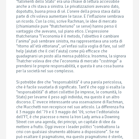
“fallimenti dello Stato” era una chiave di lettura accessibile
anche a chi stava a sinistra. Le privatizzazioni avevano dato,
dopotutto, buona prova di sé. L’onere della prova stava dalla
parte di chi voleva aumentare le tasse. E l’inflazione sembrava
un ricordo. Con la crisi, scrive Rachman, le idee di mercato
(chiamiamole pure “thatcherismo” se serve) hanno perso il
vantaggio che avevano, sul piano etico. L’espressione
thatcheriana “l’economia è il metodo, l’obiettivo è cambiare
l’anima” può sembrare sinistra, ma rappresentava una sorta di
“ritorno all’età vittoriana”, un’enfasi sulla voglia di fare, sul self
help (aiutati che il ciel t’aiuta) come più efficace che
guadagnarsi un posto alla mensa pubblica. Insomma, la signora
Thatcher voleva dire che l’economia di mercato “costringe” a
prendersi le proprie responsabilità, e questa è una cosa buona
per la società nel suo complesso.
Si potrebbe dire che “responsabilità” è una parola pericolosa,
che è facile svuotarla di significato. Tant’é che oggi si esalta la
“responsabilità” di attori collettivi (le imprese, le comunità, lo
Stato) per levarne il peso agli individui, ma questo è un altro
discorso. E’ invece interessante una osservazione di Rachman,
che Mucchetti non recepisce nel suo articolo. La differenza fra
il 3 maggio del ’79 e il 3 maggio del ’09, scrive l’editorialista
dell’FT, è che piacesse o meno la Iron Lady arriva a Downing
Street con una agenda, dei principi, un capitale di idee da
mettere a frutto. Oggi invece i leader politici “combattono la
crisi con qualsiasi strumento abbiano a disposizione”. Se ne
può esaltare il pragmatismo, ma questo pragmatismo è sterile,