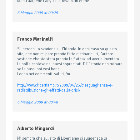
Mart Laar) che Lady T ha trovato un erede.
6 Maggio 2009 at 00:29
Franco Marinelli
Sì, perdoni lo svarione sull’Irlanda. In ogni caso su questo
sito, che non mi pare proprio fatto di trinariciuti, l’autore
sostiene che sia stata proprio la flat tax ad aver alimentato
la bolla esplosa nei paesi sopracitati. E l’Estonia non mi pare
se la passi poi così bene…
Legga nei commenti. saluti, fm
http://www.libertiamo.it/2009/04/23/diseguaglianza-e-
redistribuzione-gli-effetti-della-crisi/
6 Maggio 2009 at 00:48
Alberto Mingardi
Mi sembra che sul sito di Libertiamo si suggerisca la