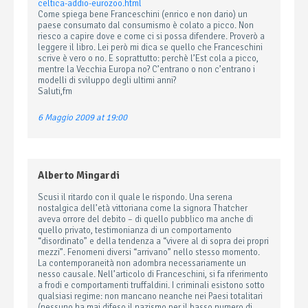
celtica-addio-eurozoo.html
Come spiega bene Franceschini (enrico e non dario) un
paese consumato dal consumismo è colato a picco. Non
riesco a capire dove e come ci si possa difendere. Proverò a
leggere il libro. Lei però mi dica se quello che Franceschini
scrive è vero o no. E soprattutto: perchè l’Est cola a picco,
mentre la Vecchia Europa no? C’entrano o non c’entrano i
modelli di sviluppo degli ultimi anni?
Saluti,fm
6 Maggio 2009 at 19:00
Alberto Mingardi
Scusi il ritardo con il quale le rispondo. Una serena
nostalgica dell’età vittoriana come la signora Thatcher
aveva orrore del debito – di quello pubblico ma anche di
quello privato, testimonianza di un comportamento
“disordinato” e della tendenza a “vivere al di sopra dei propri
mezzi”. Fenomeni diversi “arrivano” nello stesso momento.
La contemporaneità non adombra necessariamente un
nesso causale. Nell’articolo di Franceschini, si fa riferimento
a frodi e comportamenti truffaldini. I criminali esistono sotto
qualsiasi regime: non mancano neanche nei Paesi totalitari
(nessuno ha mai difeso il nazismo per il basso numero di