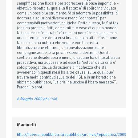
semplificazione fiscale per accrescere la base imponibile –
obiettivo rispetto al quale la flat tax e’ di solito individuata
come un possibile strumento. Vi si adombra la possibilita’ di
ricorrere a soluzioni diverse e meno “connotate” per
comprensibili motivazioni politiche. Detto questo, la flat tax
(che ha pregi e difetti, come tutte le cose di questo mondo:
la tassazione “neutrale” e’ un mito) non e’ in nessun senso
una determinante della crisi finanziaria in atto . Cosi’ come
la crisi non ha nulla a che vedere con la crisi la
liberalizzazione elettrica, o la privatizzazione delle
compagnie aeree, o la privatizzazione dei treni. Queste
scelte sono desiderabili o meno, ciascuno ha diritto alla sua
prospettiva, ma addossare ad esse la “colpa” della crisi e’
solo propaganda. La distruzione di ricchezza che sta
avvenendo in questi mesi ha altre cause, sulle quali puo’
trovare molti contributi sul sito dell’IBL e in un libretto che
abbiamo pubblicato, “La crisi ha ucciso il libero mercato?”.
Perdoni lo spot.
6 Maggio 2009 at 11:46
Marinelli
http://ricerca.repubblica.it/repubblica/archivio/repubblica/2009/01/26