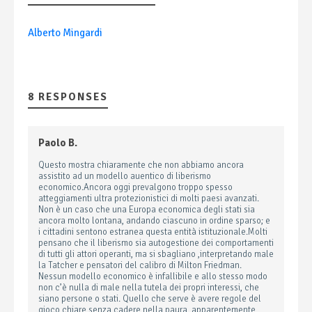
Alberto Mingardi
8 RESPONSES
Paolo B.
Questo mostra chiaramente che non abbiamo ancora
assistito ad un modello auentico di liberismo
economico.Ancora oggi prevalgono troppo spesso
atteggiamenti ultra protezionistici di molti paesi avanzati.
Non è un caso che una Europa economica degli stati sia
ancora molto lontana, andando ciascuno in ordine sparso; e
i cittadini sentono estranea questa entità istituzionale.Molti
pensano che il liberismo sia autogestione dei comportamenti
di tutti gli attori operanti, ma si sbagliano ,interpretando male
la Tatcher e pensatori del calibro di Milton Friedman.
Nessun modello economico è infallibile e allo stesso modo
non c’è nulla di male nella tutela dei propri interessi, che
siano persone o stati. Quello che serve è avere regole del
gioco chiare senza cadere nella paura ,apparentemente