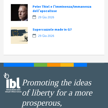
Peter Thiel e l’imminenza/immanenza
dell’apocalisse
29 Giu 2026
Supercazzole made in G7
29 Giu 2026
Promoting the ideas
of liberty for a more
prosperous,