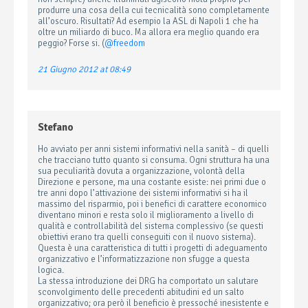
produrre una cosa della cui tecnicalità sono completamente
all’oscuro. Risultati? Ad esempio la ASL di Napoli 1 che ha
oltre un miliardo di buco. Ma allora era meglio quando era
peggio? Forse si. (
@freedom
21 Giugno 2012 at 08:49
Stefano
Ho avviato per anni sistemi informativi nella sanità – di quelli
che tracciano tutto quanto si consuma. Ogni struttura ha una
sua peculiarità dovuta a organizzazione, volontà della
Direzione e persone, ma una costante esiste: nei primi due o
tre anni dopo l’attivazione dei sistemi informativi si ha il
massimo del risparmio, poi i benefici di carattere economico
diventano minori e resta solo il miglioramento a livello di
qualità e controllabilità del sistema complessivo (se questi
obiettivi erano tra quelli conseguiti con il nuovo sistema).
Questa è una caratteristica di tutti i progetti di adeguamento
organizzativo e l’informatizzazione non sfugge a questa
logica.
La stessa introduzione dei DRG ha comportato un salutare
sconvolgimento delle precedenti abitudini ed un salto
organizzativo; ora però il beneficio è pressoché inesistente e