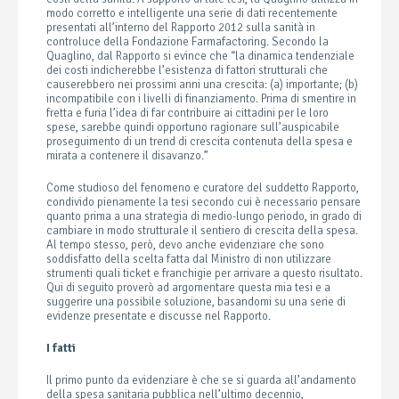
modo corretto e intelligente una serie di dati recentemente
presentati all’interno del Rapporto 2012 sulla sanità in
controluce della Fondazione Farmafactoring. Secondo la
Quaglino, dal Rapporto si evince che “la dinamica tendenziale
dei costi indicherebbe l’esistenza di fattori strutturali che
causerebbero nei prossimi anni una crescita: (a) importante; (b)
incompatibile con i livelli di finanziamento. Prima di smentire in
fretta e furia l’idea di far contribuire ai cittadini per le loro
spese, sarebbe quindi opportuno ragionare sull’auspicabile
proseguimento di un trend di crescita contenuta della spesa e
mirata a contenere il disavanzo.”
Come studioso del fenomeno e curatore del suddetto Rapporto,
condivido pienamente la tesi secondo cui è necessario pensare
quanto prima a una strategia di medio-lungo periodo, in grado di
cambiare in modo strutturale il sentiero di crescita della spesa.
Al tempo stesso, però, devo anche evidenziare che sono
soddisfatto della scelta fatta dal Ministro di non utilizzare
strumenti quali ticket e franchigie per arrivare a questo risultato.
Qui di seguito proverò ad argomentare questa mia tesi e a
suggerire una possibile soluzione, basandomi su una serie di
evidenze presentate e discusse nel Rapporto.
I fatti
Il primo punto da evidenziare è che se si guarda all’andamento
della spesa sanitaria pubblica nell’ultimo decennio,