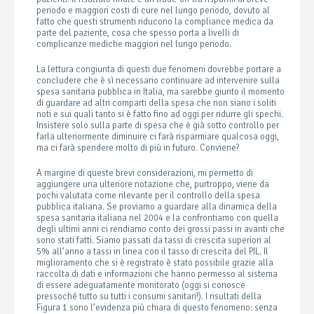
periodo e maggiori costi di cure nel lungo periodo, dovuto al
fatto che questi strumenti riducono la compliance medica da
parte del paziente, cosa che spesso porta a livelli di
complicanze mediche maggiori nel lungo periodo.
La lettura congiunta di questi due fenomeni dovrebbe portare a
concludere che è sì necessario continuare ad intervenire sulla
spesa sanitaria pubblica in Italia, ma sarebbe giunto il momento
di guardare ad altri comparti della spesa che non siano i soliti
noti e sui quali tanto si è fatto fino ad oggi per ridurre gli spechi.
Insistere solo sulla parte di spesa che è già sotto controllo per
farla ulteriormente diminuire ci farà risparmiare qualcosa oggi,
ma ci farà spendere molto di più in futuro. Conviene?
A margine di queste brevi considerazioni, mi permetto di
aggiungere una ulteriore notazione che, purtroppo, viene da
pochi valutata come rilevante per il controllo della spesa
pubblica italiana. Se proviamo a guardare alla dinamica della
spesa sanitaria italiana nel 2004 e la confrontiamo con quella
degli ultimi anni ci rendiamo conto dei grossi passi in avanti che
sono stati fatti. Siamo passati da tassi di crescita superiori al
5% all’anno a tassi in linea con il tasso di crescita del PIL. Il
miglioramento che si è registrato è stato possibile grazie alla
raccolta di dati e informazioni che hanno permesso al sistema
di essere adeguatamente monitorato (oggi si conosce
pressoché tutto su tutti i consumi sanitari!). I risultati della
Figura 1 sono l’evidenza più chiara di questo fenomeno: senza