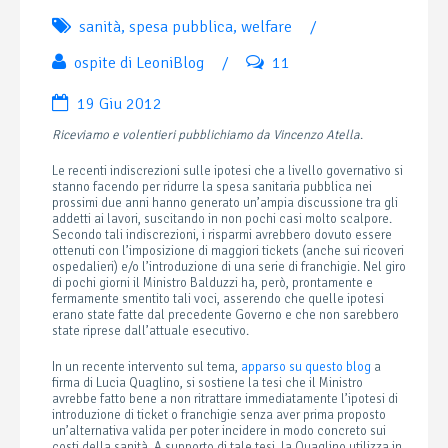
sanità
,
spesa pubblica
,
welfare
/
ospite di LeoniBlog
/
11
19 Giu 2012
Riceviamo e volentieri pubblichiamo da Vincenzo Atella
.
Le recenti indiscrezioni sulle ipotesi che a livello governativo si
stanno facendo per ridurre la spesa sanitaria pubblica nei
prossimi due anni hanno generato un’ampia discussione tra gli
addetti ai lavori, suscitando in non pochi casi molto scalpore.
Secondo tali indiscrezioni, i risparmi avrebbero dovuto essere
ottenuti con l’imposizione di maggiori tickets (anche sui ricoveri
ospedalieri) e/o l’introduzione di una serie di franchigie. Nel giro
di pochi giorni il Ministro Balduzzi ha, però, prontamente e
fermamente smentito tali voci, asserendo che quelle ipotesi
erano state fatte dal precedente Governo e che non sarebbero
state riprese dall’attuale esecutivo.
In un recente intervento sul tema,
apparso su questo blog
a
firma di Lucia Quaglino, si sostiene la tesi che il Ministro
avrebbe fatto bene a non ritrattare immediatamente l’ipotesi di
introduzione di ticket o franchigie senza aver prima proposto
un’alternativa valida per poter incidere in modo concreto sui
costi della sanità. A supporto di tale tesi, la Quaglino utilizza in