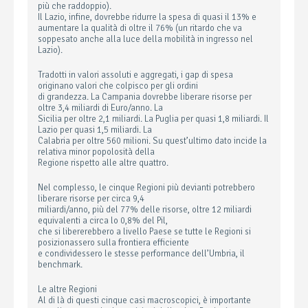
più che raddoppio).
Il Lazio, infine, dovrebbe ridurre la spesa di quasi il 13% e
aumentare la qualità di oltre il 76% (un ritardo che va
soppesato anche alla luce della mobilità in ingresso nel
Lazio).
Tradotti in valori assoluti e aggregati, i gap di spesa
originano valori che colpisco per gli ordini
di grandezza. La Campania dovrebbe liberare risorse per
oltre 3,4 miliardi di Euro/anno. La
Sicilia per oltre 2,1 miliardi. La Puglia per quasi 1,8 miliardi. Il
Lazio per quasi 1,5 miliardi. La
Calabria per oltre 560 milioni. Su quest’ultimo dato incide la
relativa minor popolosità della
Regione rispetto alle altre quattro.
Nel complesso, le cinque Regioni più devianti potrebbero
liberare risorse per circa 9,4
miliardi/anno, più del 77% delle risorse, oltre 12 miliardi
equivalenti a circa lo 0,8% del Pil,
che si libererebbero a livello Paese se tutte le Regioni si
posizionassero sulla frontiera efficiente
e condividessero le stesse performance dell’Umbria, il
benchmark.
Le altre Regioni
Al di là di questi cinque casi macroscopici, è importante