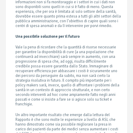
informazioni non si fa monitoraggio e i settori in cui i dati non
sono disponibili sono quelli in cui si è fatto di meno. Questa
esperienza, che per ora è limitata al solo settore della sanità,
dovrebbe essere quanto prima estesa a tutti gli altri settori della
pubblica amministrazione, con l’obiettivo di capire quali sono i
centri di spesa anomali e da lì intervenire per porvi rimedio.
Una possibile soluzione per il futuro
Vale la pena di ricordare che la quantità di risorse necessarie
per garantire la disponibilità di cure (a una popolazione che
continuerà ad invecchiare) sarà sempre in aumento, con una
progressione di spesa che, ad oggi, risulta difficilmente
credibile possa essere garantita dallo Stato. Immaginare di
recuperare efficienza per abbassare i costi è sicuramente uno
dei percorsi da perseguire da subito, ma non sarà certo la
strategia risolutiva in futuro. Il compito più importante per i
policy makers sarà, invece, quello di affrontare i problemi della
sanità in un contesto di approccio strutturale, e non certo
secondo interventi ad hoc come ampiamente fatto negli anni
passati e come si insiste a fare se si agisce solo su ticket e
franchigie.
Un altro importante risultato che emerge dalla lettura del
Rapporto è che sono molte le esperienze a livello di ASL che
hanno dimostrato come sia possibile migliorare la presa in
carico dei pazienti da parte dei medici senza aumentare i costi