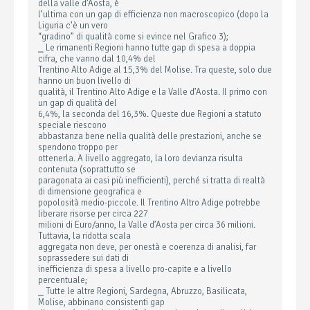
della valle d’Aosta, è
l’ultima con un gap di efficienza non macroscopico (dopo la
Liguria c’è un vero
“gradino” di qualità come si evince nel Grafico 3);
⎯ Le rimanenti Regioni hanno tutte gap di spesa a doppia
cifra, che vanno dal 10,4% del
Trentino Alto Adige al 15,3% del Molise. Tra queste, solo due
hanno un buon livello di
qualità, il Trentino Alto Adige e la Valle d’Aosta. Il primo con
un gap di qualità del
6,4%, la seconda del 16,3%. Queste due Regioni a statuto
speciale riescono
abbastanza bene nella qualità delle prestazioni, anche se
spendono troppo per
ottenerla. A livello aggregato, la loro devianza risulta
contenuta (soprattutto se
paragonata ai casi più inefficienti), perché si tratta di realtà
di dimensione geografica e
popolosità medio-piccole. Il Trentino Altro Adige potrebbe
liberare risorse per circa 227
milioni di Euro/anno, la Valle d’Aosta per circa 36 milioni.
Tuttavia, la ridotta scala
aggregata non deve, per onestà e coerenza di analisi, far
soprassedere sui dati di
inefficienza di spesa a livello pro-capite e a livello
percentuale;
⎯ Tutte le altre Regioni, Sardegna, Abruzzo, Basilicata,
Molise, abbinano consistenti gap