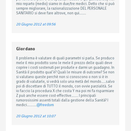
mio reparto (medio) siamo in due/tre medici. Detto che si può
sempre migliorare, la razionalizzazione DEL PERSONALE
SANITARIO si deve fare altrove, non qui…….
20 Giugno 2012 at 09:56
Giordano
Il problema è valutare di quali parametri si parla. Se produco
mele il mio prodotto sono le mele il prezzo delle quali deve
coprire i costi sostenuti per produrle e darmi un guadagno. In
Sanità il prodotto qual’è? Quali le misure di outcome? Se non
si valutano queste perchè non si conoscono o non si è in
grado di valutarle, si vedrà solo una metà del mondo…..salvo
poi di discettare di TUTTO il mondo, con ovvie parzialità. Se
io faccio la procedura X che costa Y ma poi mi fa risparmiare
Z può anche essere cost-effective……. I principali
rumorosissimi assenti totali dalla gestione della Sanità? I
medici……….
@freedom
20 Giugno 2012 at 10:07