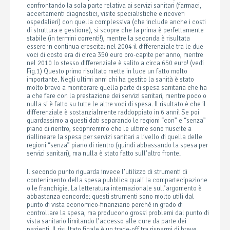
confrontando la sola parte relativa ai servizi sanitari (farmaci,
accertamenti diagnostici, visite specialistiche e ricoveri
ospedalieri) con quella complessiva (che include anche i costi
di struttura e gestione), si scopre che la prima è perfettamente
stabile (in termini correnti!), mentre la seconda è risultata
essere in continua crescita: nel 2004 il differenziale tra le due
voci di costo era di circa 350 euro pro-capite per anno, mentre
nel 2010 lo stesso differenziale è salito a circa 650 euro! (vedi
Fig.1) Questo primo risultato mette in luce un fatto molto
importante. Negli ultimi anni chi ha gestito la sanità è stato
molto bravo a monitorare quella parte di spesa sanitaria che ha
a che fare con la prestazione dei servizi sanitari, mentre poco o
nulla si è fatto su tutte le altre voci di spesa. Il risultato è che il
differenziale è sostanzialmente raddoppiato in 6 anni! Se poi
guardassimo a questi dati separando le regioni “con” e “senza”
piano di rientro, scopriremmo che le ultime sono riuscite a
riallineare la spesa per servizi sanitari a livello di quella delle
regioni “senza” piano di rientro (quindi abbassando la spesa per
servizi sanitari), ma nulla è stato fatto sull’altro fronte.
Il secondo punto riguarda invece l’utilizzo di strumenti di
contenimento della spesa pubblica quali la compartecipazione
o le franchigie. La letteratura internazionale sull’argomento è
abbastanza concorde: questi strumenti sono molto utili dal
punto di vista economico-finanziario perché in grado di
controllare la spesa, ma producono grossi problemi dal punto di
vista sanitario limitando l’accesso alle cure da parte dei
pazienti. Il risultato finale è un trade-off tra risparmi di breve