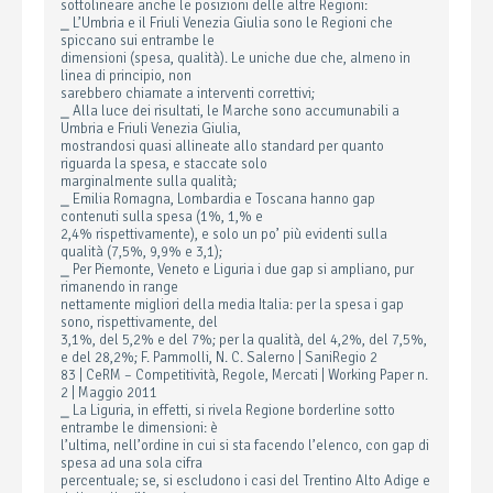
sottolineare anche le posizioni delle altre Regioni:
⎯ L’Umbria e il Friuli Venezia Giulia sono le Regioni che
spiccano sui entrambe le
dimensioni (spesa, qualità). Le uniche due che, almeno in
linea di principio, non
sarebbero chiamate a interventi correttivi;
⎯ Alla luce dei risultati, le Marche sono accumunabili a
Umbria e Friuli Venezia Giulia,
mostrandosi quasi allineate allo standard per quanto
riguarda la spesa, e staccate solo
marginalmente sulla qualità;
⎯ Emilia Romagna, Lombardia e Toscana hanno gap
contenuti sulla spesa (1%, 1,% e
2,4% rispettivamente), e solo un po’ più evidenti sulla
qualità (7,5%, 9,9% e 3,1);
⎯ Per Piemonte, Veneto e Liguria i due gap si ampliano, pur
rimanendo in range
nettamente migliori della media Italia: per la spesa i gap
sono, rispettivamente, del
3,1%, del 5,2% e del 7%; per la qualità, del 4,2%, del 7,5%,
e del 28,2%; F. Pammolli, N. C. Salerno | SaniRegio 2
83 | CeRM – Competitività, Regole, Mercati | Working Paper n.
2 | Maggio 2011
⎯ La Liguria, in effetti, si rivela Regione borderline sotto
entrambe le dimensioni: è
l’ultima, nell’ordine in cui si sta facendo l’elenco, con gap di
spesa ad una sola cifra
percentuale; se, si escludono i casi del Trentino Alto Adige e