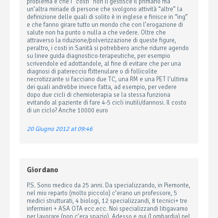
problema è che i “costi” non li gestisce il primario ma
un’altra miriade di persone che svolgono attività “altre” la
definizione delle quali di solito è in inglese e finisce in “ing”
e che fanno girare tutto un mondo che con l’erogazione di
salute non ha punto o nulla a che vedere. Oltre che
attraverso la riduzione/polverizzazione di queste figure,
peraltro, i costi in Sanità si potrebbero anche ridurre agendo
su linee guida diagnostico-terapeutiche, per esempio
scrivendole ed adottandole, al fine di evitare che per una
diagnosi di patereccio flittenulare o di follicolite
necrotizzante si facciano due TC, una RM e una PET l’ultima
dei quali andrebbe invece fatta, ad esempio, per vedere
dopo due cicli di chemioterapia se la stessa funziona
evitando al paziente di fare 4-5 cicli inutili/dannosi. Il costo
di un ciclo? Anche 10000 euro
20 Giugno 2012 at 09:46
Giordano
P.S. Sono medico da 25 anni. Da specializzando, in Piemonte,
nel mio reparto (molto piccolo) c’erano un professore, 5
medici strutturati, 4 biologi, 12 specializzandi, 8 tecnici+ tre
infermieri + ASA OTA ecc.ecc. Noi specializzandi litigavamo
per lavorare (non c’era spazio). Adesso e qui (Lombardia) nel