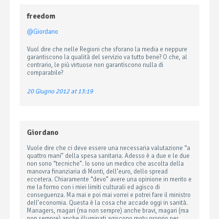
freedom
@Giordano
Vuol dire che nelle Regioni che sforano la media e neppure
garantiscono la qualità del servizio va tutto bene? O che, al
contrario, le più virtuose non garantiscono nulla di
comparabile?
20 Giugno 2012 at 13:19
Giordano
Vuole dire che ci deve essere una necessaria valutazione “a
quattro mani” della spesa sanitaria. Adesso è a due e le due
non sono “tecniche”. Io sono un medico che ascolta della
manovra finanziaria di Monti, dell’euro, dello spread
eccetera. Chiaramente “devo” avere una opinione in merito e
me la formo con i miei limiti culturali ed agisco di
conseguenza. Ma mai e poi mai vorrei e potrei fare il ministro
dell’economia. Questa è la cosa che accade oggi in sanità.
Managers, magari (ma non sempre) anche bravi, magari (ma
non sempre) anche illuminati agiscono motu proprio per