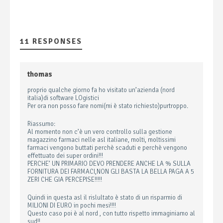
11 RESPONSES
thomas
proprio qualche giorno fa ho visitato un’azienda (nord
italia)di software LOgistici
Per ora non posso fare nomi(mi è stato richiesto)purtroppo.
Riassumo:
Al momento non c’è un vero controllo sulla gestione
magazzino farmaci nelle asl italiane, molti, moltissimi
farmaci vengono buttati perchè scaduti e perchè vengono
effettuato dei super ordini!!!
PERCHE’ UN PRIMARIO DEVO PRENDERE ANCHE LA % SULLA
FORNITURA DEI FARMACI,NON GLI BASTA LA BELLA PAGA A 5
ZERI CHE GIA PERCEPISE!!!!!
Quindi in questa asl il rislultato è stato di un risparmio di
MILIONI DI EURO in pochi mesi!!!!
Questo caso poi è al nord , con tutto rispetto immaginiamo al
sud!!