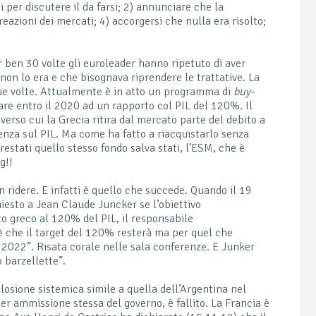
oni per discutere il da farsi; 2) annunciare che la
 reazioni dei mercati; 4) accorgersi che nulla era risolto;
r ben 30 volte gli euroleader hanno ripetuto di aver
 non lo era e che bisognava riprendere le trattative. La
ue volte. Attualmente è in atto un programma di
buy-
vare entro il 2020 ad un rapporto col PIL del 120%. Il
erso cui la Grecia ritira dal mercato parte del debito a
enza sul PIL. Ma come ha fatto a riacquistarlo senza
prestati quello stesso fondo salva stati, l’ESM, che è
g!!
 ridere. E infatti è quello che succede. Quando il 19
iesto a Jean Claude Juncker se l’obiettivo
to greco al 120% del PIL, il responsabile
 è che il target del 120% resterà ma per quel che
l 2022”. Risata corale nelle sala conferenze. E Junker
 barzellette”.
losione sistemica simile a quella dell’Argentina nel
er ammissione stessa del governo, è fallito. La Francia è