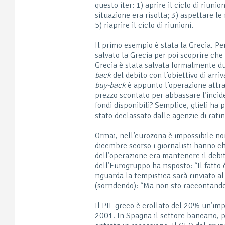
questo iter: 1) aprire il ciclo di riuni
situazione era risolta; 3) aspettare le
5) riaprire il ciclo di riunioni.
Il primo esempio è stata la Grecia. Pe
salvato la Grecia per poi scoprire che
Grecia è stata salvata formalmente d
back
del debito con l’obiettivo di arri
buy-back
è appunto l’operazione attrav
prezzo scontato per abbassare l’incid
fondi disponibili? Semplice, glieli ha 
stato declassato dalle agenzie di ratin
Ormai, nell’eurozona è impossibile non
dicembre scorso i giornalisti hanno ch
dell’operazione era mantenere il debi
dell’Eurogruppo ha risposto: “Il fatto
riguarda la tempistica sarà rinviato a
(sorridendo): “Ma non sto raccontando
Il PIL greco è crollato del 20% un’imp
2001. In Spagna il settore bancario, p