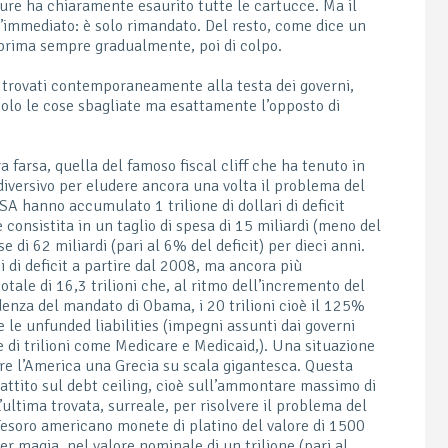
ure ha chiaramente esaurito tutte le cartucce. Ma il
l’immediato: è solo rimandato. Del resto, come dice un
 prima sempre gradualmente, poi di colpo.
no trovati contemporaneamente alla testa dei governi,
n solo le cose sbagliate ma esattamente l’opposto di
 farsa, quella del famoso fiscal cliff che ha tenuto in
diversivo per eludere ancora una volta il problema del
USA hanno accumulato 1 trilione di dollari di deficit
 è consistita in un taglio di spesa di 15 miliardi (meno del
e di 62 miliardi (pari al 6% del deficit) per dieci anni.
ni di deficit a partire dal 2008, ma ancora più
totale di 16,3 trilioni che, al ritmo dell’incremento del
denza del mandato di Obama, i 20 trilioni cioè il 125%
 le unfunded liabilities (impegni assunti dai governi
e di trilioni come Medicare e Medicaid,). Una situazione
re l’America una Grecia su scala gigantesca. Questa
battito sul debt ceiling, cioè sull’ammontare massimo di
’ultima trovata, surreale, per risolvere il problema del
 Tesoro americano monete di platino del valore di 1500
er magia, nel valore nominale di un trilione (pari al