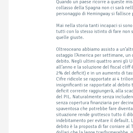
Quando un paese ricorre a queste mis
collasso della Spagna non ci sarà nel
personaggio di Hemingway si fallisce
Mai nella storia tanti incapaci si so
tutti con lo stesso istinto di fare no
quelle giuste.
Oltreoceano abbiamo assisto a un’altra
ostaggio l’America per settimane, un 
debito. Negli ultimi quattro anni gli 
all’anno e la soluzione del fiscal cliff
2% del deficit) e in un aumento di tass
Cifre ridicole se rapportate ai 4 trilio
insignificanti se rapportate al debito 
deficit corrente raggiungerà, alla sca
del PIL. Naturalmente senza includere
senza copertura finanziaria per decin
spaventosa che potrebbe fare diventa
situazione rende grottesco tutto il di
indebitamento per evitare il default. L
debito è la proposta di far coniare al
dollari che la legge trasformerebbe, p