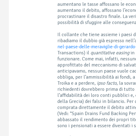
aumentano le tasse affossano le econo
aumentano il debito, affossano l’econ
procrastinare il disastro finale. La ve
possibilità di sfuggire alle conseguen
Il collante che tiene assieme i paesi
ribadiamo il dubbio già espresso nell’a
nel-paese-delle-meraviglie-di-gerardo
Transactions) il
quantitative easing
in 
funzionare. Come mai, infatti, nessun
approfittato del meccanismo di salva
anticipavamo, nessun paese vuole cade
obbliga, per l’ammissibilità ai fondi, 
Troika e a perdere,
ipso facto
, la sovr
richiedenti dovrebbero prima di tutto 
l’affidabilità dei loro conti pubblici
della Grecia) dei falsi in bilancio. Pe
comprata direttamente il debito attin
(Vedi: “Spain Drains Fund Backing Pe
abbassato il rendimento dei propri tito
sono i pensionati a essere diventati i s