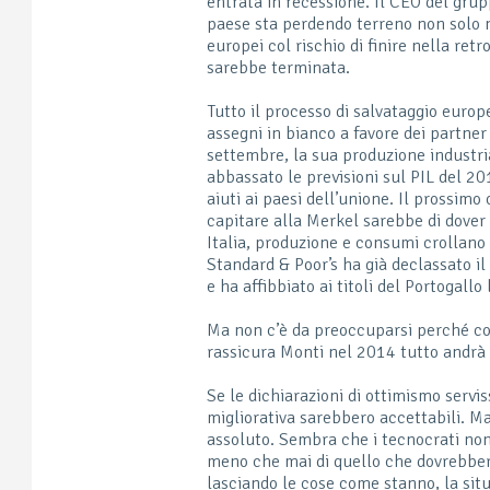
entrata in recessione. Il CEO del grup
paese sta perdendo terreno non solo ne
europei col rischio di finire nella re
sarebbe terminata.
Tutto il processo di salvataggio euro
assegni in bianco a favore dei partner 
settembre, la sua produzione industr
abbassato le previsioni sul PIL del 
aiuti ai paesi dell’unione. Il prossimo
capitare alla Merkel sarebbe di dover 
Italia, produzione e consumi crollano
Standard & Poor’s ha già declassato il
e ha affibbiato ai titoli del Portogallo
Ma non c’è da preoccuparsi perché co
rassicura Monti nel 2014 tutto andrà 
Se le dichiarazioni di ottimismo serv
migliorativa sarebbero accettabili. Ma
assoluto. Sembra che i tecnocrati no
meno che mai di quello che dovrebber
lasciando le cose come stanno, la situ