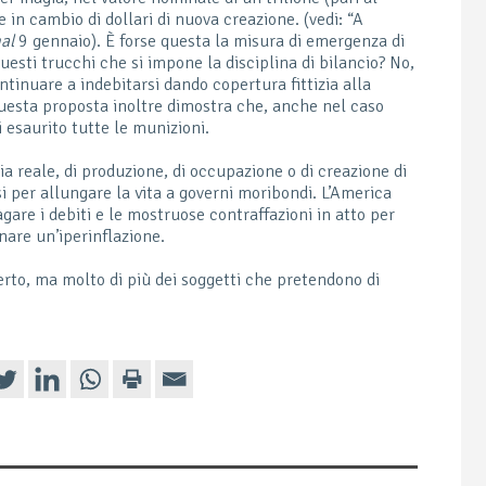
e in cambio di dollari di nuova creazione. (vedi: “A
al
9 gennaio). È forse questa la misura di emergenza di
esti trucchi che si impone la disciplina di bilancio? No,
ntinuare a indebitarsi dando copertura fittizia alla
 Questa proposta inoltre dimostra che, anche nel caso
 esaurito tutte le munizioni.
a reale, di produzione, di occupazione o di creazione di
si per allungare la vita a governi moribondi. L’America
gare i debiti e le mostruose contraffazioni in atto per
are un’iperinflazione.
rto, ma molto di più dei soggetti che pretendono di