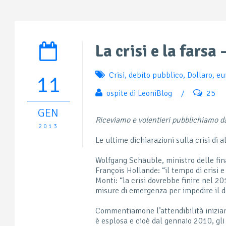
La crisi e la farsa
Crisi
,
debito pubblico
,
Dollaro
,
eu
11
ospite di LeoniBlog
/
25
GEN
Riceviamo e volentieri pubblichiamo 
2013
Le ultime dichiarazioni sulla crisi di 
Wolfgang Schäuble, ministro delle fina
François Hollande: “il tempo di crisi e
Monti: “la crisi dovrebbe finire nel 2
misure di emergenza per impedire il de
Commentiamone l’attendibilità inizian
è esplosa e cioè dal gennaio 2010, gli 