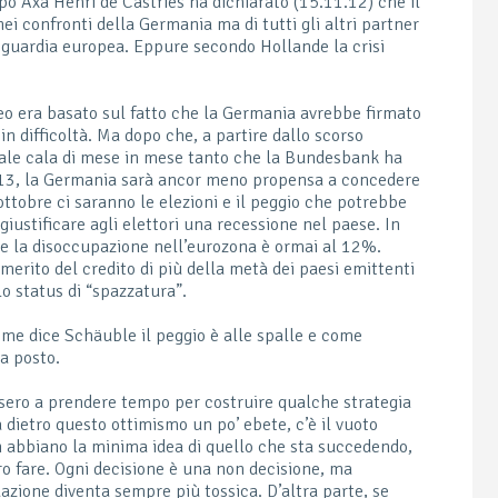
po Axa Henri de Castries ha dichiarato (15.11.12) che il
i confronti della Germania ma di tutti gli altri partner
troguardia europea. Eppure secondo Hollande la crisi
peo era basato sul fatto che la Germania avrebbe firmato
in difficoltà. Ma dopo che, a partire dallo scorso
iale cala di mese in mese tanto che la Bundesbank ha
2013, la Germania sarà ancor meno propensa a concedere
 ottobre ci saranno le elezioni e il peggio che potrebbe
giustificare agli elettori una recessione nel paese. In
 e la disoccupazione nell’eurozona è ormai al 12%.
 merito del credito di più della metà dei paesi emittenti
 lo status di “spazzatura”.
me dice Schäuble il peggio è alle spalle e come
a posto.
issero a prendere tempo per costruire qualche strategia
 dietro questo ottimismo un po’ ebete, c’è il vuoto
n abbiano la minima idea di quello che sta succedendo,
o fare. Ogni decisione è una non decisione, ma
azione diventa sempre più tossica. D’altra parte, se