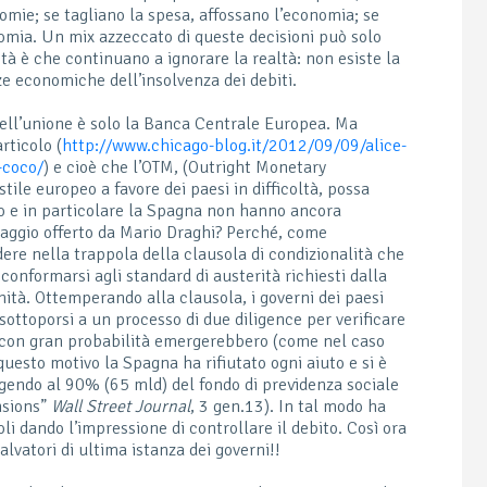
mie; se tagliano la spesa, affossano l’economia; se
omia. Un mix azzeccato di queste decisioni può solo
rità è che continuano a ignorare la realtà: non esiste la
ze economiche dell’insolvenza dei debiti.
 dell’unione è solo la Banca Centrale Europea. Ma
rticolo (
http://www.chicago-blog.it/2012/09/09/alice-
-coco/
) e cioè che l’OTM, (Outright Monetary
stile europeo a favore dei paesi in difficoltà, possa
o e in particolare la Spagna non hanno ancora
taggio offerto da Mario Draghi? Perché, come
re nella trappola della clausola di condizionalità che
a conformarsi agli standard di austerità richiesti dalla
anità. Ottemperando alla clausola, i governi dei paesi
sottoporsi a un processo di due diligence per verificare
 e, con gran probabilità emergerebbero (come nel caso
r questo motivo la Spagna ha rifiutato ogni aiuto e si è
gendo al 90% (65 mld) del fondo di previdenza sociale
nsions”
Wall Street Journal
, 3 gen.13). In tal modo ha
li dando l’impressione di controllare il debito. Così ora
alvatori di ultima istanza dei governi!!