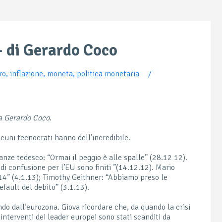
 – di Gerardo Coco
ro
,
inflazione
,
moneta
,
politica monetaria
/
da Gerardo Coco
.
alcuni tecnocrati hanno dell’incredibile.
nze tedesco: “Ormai il peggio è alle spalle” (28.12 12).
 di confusione per l’EU sono finiti ”(14.12.12). Mario
014” (4.1.13); Timothy Geithner: “Abbiamo preso le
fault del debito” (3.1.13).
do dall’eurozona. Giova ricordare che, da quando la crisi
interventi dei leader europei sono stati scanditi da