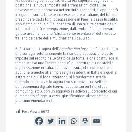
Ma questa logica, appunto, risulta ora superata dagli eventi,
posto che la nuova imposta sulle transazioni digitali, se
dovesse essere approvata nei termini su descritti, si applicherà
in egual misura a tutte le imprese, estere o italiane, del tutto a
prescindere dalla loro localizzazione in Paesi a bassa fiscalità.
Non siamo dunque più al cospetto di una misura dettata da un
intento di equità e perequazione, dalla volontà di recuperare
gettito assumendo uno “sfruttamento esentasse” del mercato
italiano da parte delle multinazionali del web.
Si è smarrita la logica dell’
equalization levy
, cioè di un tributo
che surroga forfettariamente la mancata applicazione delle
imposte sul reddito nello Stato della fonte, e che costituisce al
tempo stesso una “spinta gentile” all’apertura di una stabile
organizzazione in Italia. La nuova misura, che come detto si
applicherà anche alle imprese già residenti in Italia e a quelle
estere che qui si localizzeranno, si è trasformata strada
facendo in un balzello aggiuntivo sui ricavi di un settore
dell’economia digitale (servizi pubblicitari on-line, cloud
computing, etc.), con un aggravio selettivo sul comparto di cui
al momento sfugge la
ratio
giustificatrice: almeno fino al
prossimo emendamento.
Post Views:
6673