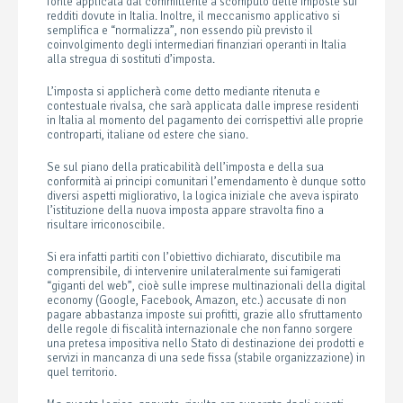
fonte applicata dal committente a scomputo delle imposte sui
redditi dovute in Italia. Inoltre, il meccanismo applicativo si
semplifica e “normalizza”, non essendo più previsto il
coinvolgimento degli intermediari finanziari operanti in Italia
alla stregua di sostituti d’imposta.
L’imposta si applicherà come detto mediante ritenuta e
contestuale rivalsa, che sarà applicata dalle imprese residenti
in Italia al momento del pagamento dei corrispettivi alle proprie
controparti, italiane od estere che siano.
Se sul piano della praticabilità dell’imposta e della sua
conformità ai principi comunitari l’emendamento è dunque sotto
diversi aspetti migliorativo, la logica iniziale che aveva ispirato
l’istituzione della nuova imposta appare stravolta fino a
risultare irriconoscibile.
Si era infatti partiti con l’obiettivo dichiarato, discutibile ma
comprensibile, di intervenire unilateralmente sui famigerati
“giganti del web”, cioè sulle imprese multinazionali della digital
economy (Google, Facebook, Amazon, etc.) accusate di non
pagare abbastanza imposte sui profitti, grazie allo sfruttamento
delle regole di fiscalità internazionale che non fanno sorgere
una pretesa impositiva nello Stato di destinazione dei prodotti e
servizi in mancanza di una sede fissa (stabile organizzazione) in
quel territorio.