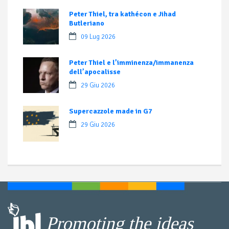
Peter Thiel, tra kathécon e Jihad
Butleriano
09 Lug 2026
Peter Thiel e l’imminenza/immanenza
dell’apocalisse
29 Giu 2026
Supercazzole made in G7
29 Giu 2026
Promoting the ideas