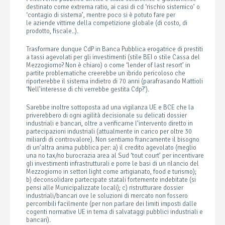
destinato come extrema ratio, ai casi di cd ‘rischio sistemico’ o
‘contagio di sistema’, mentre poco si è potuto fare per
le
aziende vittime della competizione globale (di costo, di
prodotto, fiscale..).
Trasformare dunque CdP in Banca Pubblica erogatrice di prestiti
a tassi agevolati per gli investimenti (stile BEI o stile Cassa del
Mezzogiorno? Non è chiaro) o come ‘lender of last resort’ in
partite problematiche creerebbe un ibrido pericoloso che
riporterebbe il sistema indietro di 70 anni (parafrasando Mattioli
‘Nell’interesse di chi verrebbe gestita Cdp?’).
Sarebbe inoltre sottoposta ad una vigilanza UE e BCE che la
priverebbero di ogni agilità decisionale su delicati dossier
industriali e bancari,
oltre a verificarne l’intervento diretto in
partecipazioni industriali (attualmente in carico per oltre 30
miliardi di controvalore). Non sentiamo francamente il bisogno
di un’altra anima pubblica per: a) il credito agevolato (meglio
una no tax/no burocrazia area al Sud ‘tout court’ per incentivare
gli investimenti infrastrutturali e porre le basi di un rilancio del
Mezzogiorno in settori light come artigianato, food e turismo);
b)
deconsolidare partecipate statali fortemente indebitate (si
pensi alle Municipalizzate locali); c) ristrutturare dossier
industriali/bancari ove le soluzioni di mercato non fossero
percorribili facilmente (per non parlare dei limiti imposti dalle
cogenti normative UE in tema di salvataggi pubblici industriali e
bancari).