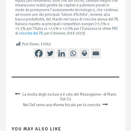
equity (alti rendimenti, oltre che alti rischi), sarebbe meglio che
rimanessero realtà gestite da capitali e patrimoni privati in
modo da promuovere l’avanzamento tecnologico, che continua
ad essere uno dei principali ‘talloni d’Achille’, insieme alla
bassa produttività, del ritardo nel tasso di crescita annua del PIL
Italiano rispetto ai principali competitors europei (+1.5% e
+1.1% per l’Italia vs +2.4% e +2.0% per l’Eurozona le stime FMI
di
crescita del PIL
per il biennio 2018-2019).
Post Views:
10362
La rivolta degli esclusi e il voto del Mezzogiorno—di Mario
Dal Co
Nel Def serve una riforma fiscale per la crescita
YOU MAY ALSO LIKE