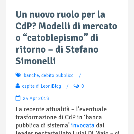
Un nuovo ruolo per la
CdP? Modelli di mercato
o “catoblepismo” di
ritorno – di Stefano
Simonelli
banche
,
debito pubblico
/
ospite di LeoniBlog
/
0
24 Apr 2018
La recente attualità – l’eventuale
trasformazione di CdP in ‘banca
pubblica di sistema’
invocata
dal
leader pentastellato
Luigi Di Maio – ci