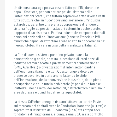
Un discorso analogo poteva essere fatto per l’IRI, durante e
dopo il fascismo, per non parlare poi del sistema delle
Partecipazioni Statali, che tuttora sopravvive sotto diverse vesti:
tutte strutture che ‘in nuce’ dovevano sostenere un’industria
autarchica, garantire una piena occupazione e difendere un
sistema fragile da possibili attacchi esterni. In poche parole,
l’opposto di un sistema di Politica Industriale composto da reali
campioni nazionali dell’innovazione (come in Francia) e PMI
dinamiche capaci di affrontare a viso aperto la concorrenza nei
mercati globali (la vera risorsa della manifattura Italiana).
La fine di questo sistema pubblico-privato, causa la
competizione globale, ha visto la cessione di interi pezzi di
industrie oramai decotte a privati domestici o internazionali
(SME, Alfa, Ilva..) o privatizzazioni di interi settori cardine
dell’economia (banche e tlc). Questo lungo e doloroso
processo avveniva in parte anche fallendo le sfide
dell’innovazione, della riconversione industriale, della piena
occupazione e della tutela ambientale (si pensi alle famose
‘cattedrali nel deserto’ dei settori oil, petrolchimico o acciaio in
aree depresse e quindi fiscalmente agevolate).
La stessa CdP che raccoglie risparmi attraverso la rete Poste e
sul mercato dei capitali, vede le Fondazioni bancarie (al 16%) e
soprattutto il Ministero dell’Economia (83%) tra i propri soci
fondatori e di maggioranza: è dunque una SpA, ma
a controllo