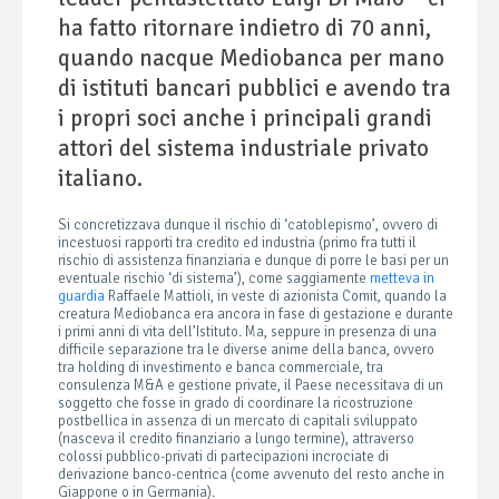
ha fatto ritornare indietro di 70 anni,
quando nacque Mediobanca per mano
di istituti bancari pubblici e
avendo tra
i propri soci anche i principali grandi
attori del sistema industriale privato
italiano.
Si concretizzava dunque il rischio di ‘catoblepismo’, ovvero di
incestuosi rapporti tra credito ed industria (primo fra tutti il
rischio di assistenza finanziaria e dunque di porre le basi per un
eventuale rischio ‘di sistema’), come saggiamente
metteva in
guardia
Raffaele Mattioli, in veste di azionista Comit, quando la
creatura Mediobanca era ancora in fase di gestazione e durante
i primi anni di vita dell’Istituto.
Ma, seppure in presenza di una
difficile separazione tra le diverse anime della banca, ovvero
tra holding di investimento e banca commerciale, tra
consulenza M&A e gestione private, il Paese necessitava
di un
soggetto che fosse in grado di coordinare la ricostruzione
postbellica in assenza di un mercato di capitali sviluppato
(nasceva il credito finanziario a lungo termine), attraverso
colossi pubblico-privati di partecipazioni incrociate di
derivazione banco-centrica (come avvenuto del resto anche in
Giappone o in Germania).