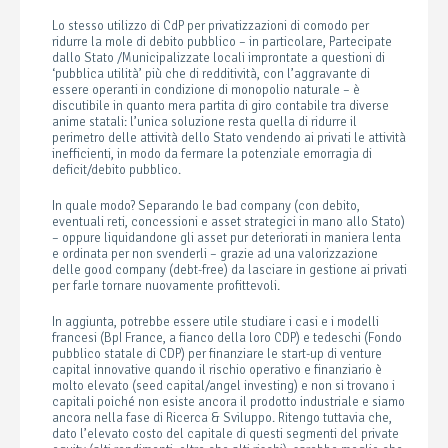
Lo stesso utilizzo di CdP per privatizzazioni di comodo per
ridurre la mole di debito pubblico – in particolare, Partecipate
dallo Stato /Municipalizzate locali improntate a questioni di
‘pubblica utilità’ più che di redditività, con l’aggravante di
essere operanti in condizione di monopolio naturale – è
discutibile in quanto mera partita di giro contabile tra diverse
anime statali: l’unica soluzione resta quella di ridurre il
perimetro delle attività dello Stato vendendo ai privati le attività
inefficienti, in modo da fermare la potenziale emorragia di
deficit/debito pubblico.
In quale
modo? Separando le bad company (con debito,
eventuali reti, concessioni e asset strategici in mano allo Stato)
– oppure liquidandone gli asset pur deteriorati in maniera lenta
e ordinata per non svenderli – grazie ad una valorizzazione
delle good company (debt-free) da lasciare in gestione ai privati
per farle tornare nuovamente profittevoli.
In aggiunta, potrebbe essere utile studiare i casi e i
modelli
francesi (BpI France, a fianco della loro CDP) e tedeschi (Fondo
pubblico statale di CDP) per finanziare le start-up di venture
capital innovative quando il rischio operativo e finanziario è
molto elevato (seed capital/angel investing) e non si trovano i
capitali poiché non esiste ancora il prodotto industriale e siamo
ancora nella fase di Ricerca & Sviluppo. Ritengo tuttavia che,
dato l’elevato costo del capitale di questi segmenti del private