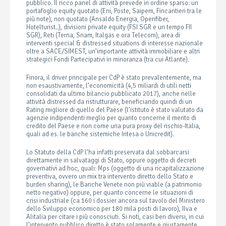
pubblico. Il ricco panel di attività prevede in ordine sparso: un
portafoglio equity quotato (Eni, Poste, Saipem, Fincantieri tra le
più note), non quotato (Ansaldo Energia, Openfiber,
Hotelturist..), divisioni private equity (FSI SGR e un tempo FII
SGR), Reti (Terna, Snam, Italgas e ora Telecom), area di
interventi special & distressed situations di interesse nazionale
oltre a SACE/SIMEST, un’importante attività immobiliare e altri
strategici Fondi Partecipativi in minoranza (tra cui Atlante).
Finora, il driver principale per CdP è stato prevalentemente, ma
non esaustivamente,
l’economicità (4,5 miliardi di utili netti
consolidati da ultimo bilancio pubblicato 2017), anche nelle
attività distressed da ristrutturare, beneficiando quindi di un
Rating migliore di quello del Paese (l’istituto è stato valutato da
agenzie indipendenti meglio per quanto concerne il merito di
credito del Paese e non come una pura proxy del rischio-Italia,
quali ad es. le banche sistemiche Intesa o Unicredit).
Lo Statuto della CdP
l’ha infatti preservata dal sobbarcarsi
direttamente in salvataggi di Stato, oppure oggetto di decreti
governativi ad hoc, quali: Mps (oggetto di una ricapitalizzazione
preventiva, ovvero un mix tra intervento diretto dello Stato e
burden sharing), le Banche Venete non più viable (a patrimonio
netto negativo) oppure, per quanto concerne le situazioni di
crisi industriale (ca 160 i dossier ancora sul tavolo del Ministero
dello Sviluppo economico per 180 mila posti di lavoro), Ilva e
Alitalia per citare i più conosciuti. Si noti, casi ben diversi, in cui
l’intervento pubblico diretto è stato solamente e giustamente