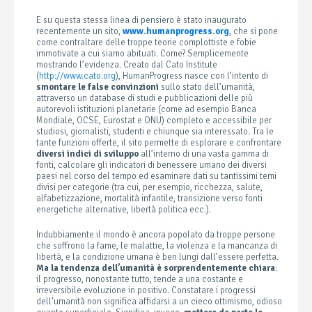
E su questa stessa linea di pensiero è stato inaugurato
recentemente un sito,
www.humanprogress.org
, che si pone
come contraltare delle troppe teorie complottiste e fobie
immotivate a cui siamo abituati. Come? Semplicemente
mostrando l’evidenza. Creato dal Cato Institute
(
http://www.cato.org
), HumanProgress nasce con l’intento di
smontare le false convinzioni
sullo stato dell’umanità,
attraverso un database di studi e pubblicazioni delle più
autorevoli istituzioni planetarie (come ad esempio Banca
Mondiale, OCSE, Eurostat e ONU) completo e accessibile per
studiosi, giornalisti, studenti e chiunque sia interessato. Tra le
tante funzioni offerte, il sito permette di esplorare e confrontare
diversi indici di sviluppo
all’interno di una vasta gamma di
fonti, calcolare gli indicatori di benessere umano dei diversi
paesi nel corso del tempo ed esaminare dati su tantissimi temi
divisi per categorie (tra cui, per esempio, ricchezza, salute,
alfabetizzazione, mortalità infantile, transizione verso fonti
energetiche alternative, libertà politica ecc.).
Indubbiamente il mondo è ancora popolato da troppe persone
che soffrono la fame, le malattie, la violenza e la mancanza di
libertà, e la condizione umana è ben lungi dall’essere perfetta.
Ma la tendenza dell’umanità è sorprendentemente chiara
:
il progresso, nonostante tutto, tende a una costante e
irreversibile evoluzione in positivo. Constatare i progressi
dell’umanità non significa affidarsi a un cieco ottimismo, odioso