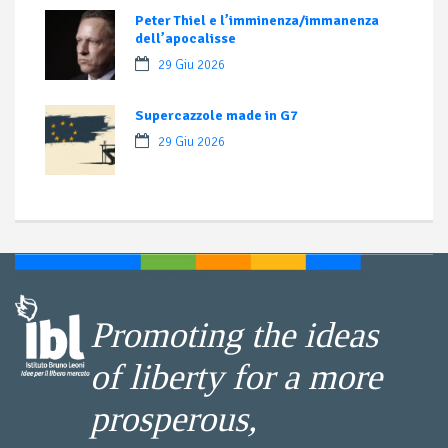
Peter Thiel e l’imminenza/immanenza
dell’apocalisse
29 Giu 2026
Supercazzole made in G7
29 Giu 2026
Promoting the ideas
of liberty for a more
prosperous,