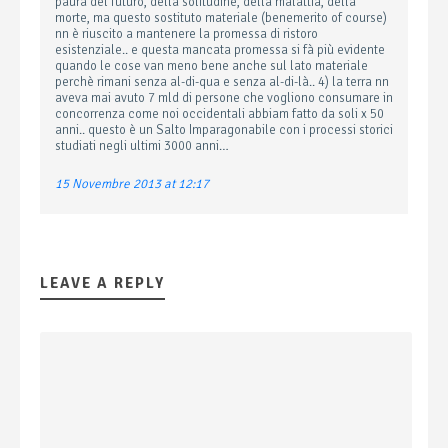
paura del futuro, della solitudine, della malattia, della
morte, ma questo sostituto materiale (benemerito of course)
nn è riuscito a mantenere la promessa di ristoro
esistenziale.. e questa mancata promessa si fà più evidente
quando le cose van meno bene anche sul lato materiale
perchè rimani senza al-di-qua e senza al-di-là.. 4) la terra nn
aveva mai avuto 7 mld di persone che vogliono consumare in
concorrenza come noi occidentali abbiam fatto da soli x 50
anni.. questo è un Salto Imparagonabile con i processi storici
studiati negli ultimi 3000 anni…
15 Novembre 2013 at 12:17
LEAVE A REPLY