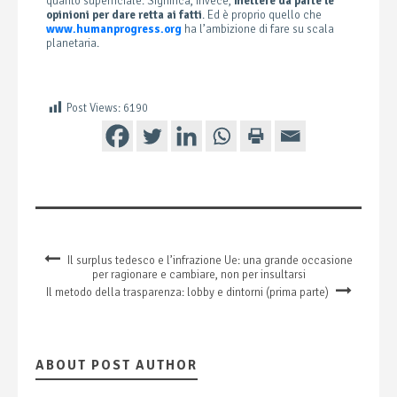
quanto superficiale. Significa, invece,
mettere da parte le
opinioni per dare retta ai fatti
. Ed è proprio quello che
www.humanprogress.org
ha l’ambizione di fare su scala
planetaria.
Post Views:
6190
Il surplus tedesco e l’infrazione Ue: una grande occasione
per ragionare e cambiare, non per insultarsi
Il metodo della trasparenza: lobby e dintorni (prima parte)
ABOUT POST AUTHOR