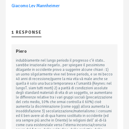
Giacomo Lev Mannheimer
1 RESPONSE
Piero
indubbiamente nel lungo periodo il progresso c’è stato..
sarebbe irrazionale negarlo.. per spiegare il pessimismo
dilagante in occidente provo a suggerire alcune chiavi : 1)
un uomo silgolarmente vive nel breve periodo, e se mi becco
40 anni di recessione/guerre la mia vita và male anche se
quella è solo una buca temporanea x l’umanità (Keynes: nel
lungoT. siam tutti morti) 2) a parità di condizzioni assolute
degli standard materiali di vita di un soggetto, se aumentano
le differenze relative tra i vari gruppi sociali (precarizzazione
del ceto medio, 10% che ormai controlla il 60%) cioè
aumenta la discriminazione (come oggi) allora aumenta la
insoddisfazione 3) secolarizzazione/materialismo: i consumi
ed il ben-avere-al-di-qua hanno sostituito in occidente (ed
ora sempre più anche in Oriente) le religioni dell’ al-di-là
come cura esistenziale verso l’eterna inconscia/conscia