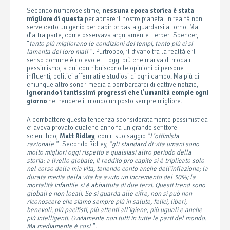
Secondo numerose stime,
nessuna epoca storica è stata
migliore di questa
per abitare il nostro pianeta. In realtà non
serve certo un genio per capirlo: basta guardarsi attorno. Ma
d’altra parte, come osservava argutamente Herbert Spencer,
“
tanto più migliorano le condizioni dei tempi, tanto più ci si
lamenta dei loro mali
”. Purtroppo, il divario tra la realtà e il
senso comune è notevole. E oggi più che mai va di moda il
pessimismo, a cui contribuiscono le opinioni di persone
influenti, politici affermati e studiosi di ogni campo. Ma più di
chiunque altro sono i media a bombardarci di cattive notizie,
ignorando i tantissimi progressi che l’umanità compie ogni
giorno
nel rendere il mondo un posto sempre migliore.
A combattere questa tendenza sconsideratamente pessimistica
ci aveva provato qualche anno fa un grande scrittore
scientifico,
Matt Ridley
, con il suo saggio “
L’ottimista
razionale
”. Secondo Ridley, “
gli standard di vita umani sono
molto migliori oggi rispetto a qualsiasi altro periodo della
storia: a livello globale, il reddito pro capite si è triplicato solo
nel corso della mia vita, tenendo conto anche dell’inflazione; la
durata media della vita ha avuto un incremento del 30%; la
mortalità infantile si è abbattuta di due terzi. Questi trend sono
globali e non locali. Se si guarda alle cifre, non si può non
riconoscere che siamo sempre più in salute, felici, liberi,
benevoli, più pacifisti, più attenti all’igiene, più uguali e anche
più intelligenti. Ovviamente non tutti in tutte le parti del mondo.
Ma mediamente è così
”.