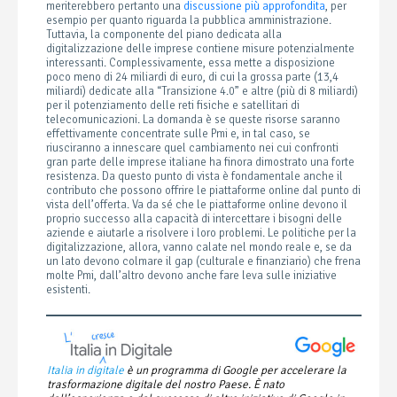
meriterebbero pertanto una
discussione più approfondita
, per
esempio per quanto riguarda la pubblica amministrazione.
Tuttavia, la componente del piano dedicata alla
digitalizzazione delle imprese contiene misure potenzialmente
interessanti. Complessivamente, essa mette a disposizione
poco meno di 24 miliardi di euro, di cui la grossa parte (13,4
miliardi) dedicate alla “Transizione 4.0” e altre (più di 8 miliardi)
per il potenziamento delle reti fisiche e satellitari di
telecomunicazioni. La domanda è se queste risorse saranno
effettivamente concentrate sulle Pmi e, in tal caso, se
riusciranno a innescare quel cambiamento nei cui confronti
gran parte delle imprese italiane ha finora dimostrato una forte
resistenza. Da questo punto di vista è fondamentale anche il
contributo che possono offrire le piattaforme online dal punto di
vista dell’offerta. Va da sé che le piattaforme online devono il
proprio successo alla capacità di intercettare i bisogni delle
aziende e aiutarle a risolvere i loro problemi. Le politiche per la
digitalizzazione, allora, vanno calate nel mondo reale e, se da
un lato devono colmare il gap (culturale e finanziario) che frena
molte Pmi, dall’altro devono anche fare leva sulle iniziative
esistenti.
Italia in digitale
è un programma di Google per accelerare la
trasformazione digitale del nostro Paese. È nato