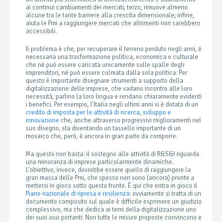
ai continui cambiamenti dei mercati; terzo, rimuove almeno
alcune tra le tante barriere alla crescita dimensionale; infine,
aiuta le Pmi a raggiungere mercati che altrimenti non sarebbero
accessibili.
Il problema è che, per recuperare il terreno perduto negli anni, è
necessaria una trasformazione politica, economica e culturale
che né può essere caricata unicamente sulle spalle degli
imprenditori, né può essere colmata dalla sola politica. Per
questo è importante disegnare strumenti a supporto della
digitalizzazione delle imprese, che vadano incontro alle loro
necessità, parlino la loro lingua e rendano chiaramente evidenti
i benefici. Per esempio, l’Italia negli ultimi anni si è dotata di un
credito di imposta per le attività di ricerca, sviluppo e
innovazione
che, anche attraverso progressivi miglioramenti nel
suo disegno, sta diventando un tassello importante di un
mosaico che, però, è ancora in gran parte da comporre.
Ma questo non basta: il sostegno alle attività di R&S&I riguarda
una minoranza di imprese particolarmente dinamiche.
L’obiettivo, invece, dovrebbe essere quello di raggiungere la
gran massa delle Pmi, che spesso non sono (ancora) pronte a
mettersi in gioco sotto questo fronte. È qui che entra in gioco il
Piano nazionale di ripresa e resilienza
: ovviamente si tratta di un
documento composito sul quale è difficile esprimere un giudizio
complessivo, ma che dedica ai temi della digitalizzazione uno
dei suoi assi portanti. Non tutte le misure proposte convincono e