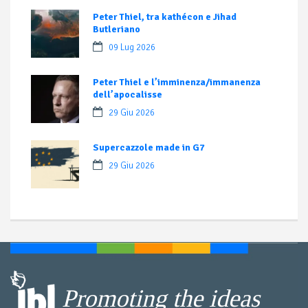
Peter Thiel, tra kathécon e Jihad
Butleriano
09 Lug 2026
Peter Thiel e l’imminenza/immanenza
dell’apocalisse
29 Giu 2026
Supercazzole made in G7
29 Giu 2026
Promoting the ideas