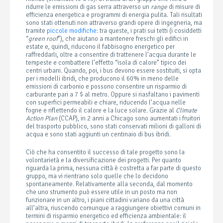
ridurre le emissioni di gas serra attraverso un
range
di misure di
efficienza energetica e programmi di energia pulita. Tali risultati
sono stati ottenuti non attraverso grandi opere di ingegneria, ma
tramite
piccole modifiche
: tra queste, i prati sui tetti (i cosiddetti
“
green roof
”), che aiutano a mantenere freschi gli edifici in
estate e, quindi, riducono il fabbisogno energetico per
raffreddarli, oltre a consentire di trattenere l’acqua durante le
tempeste e combattere l’effetto “isola di calore” tipico dei
centri urbani. Quando, poi, i bus devono essere sostituiti, si opta
per i modelli ibridi, che producono il 60% in meno delle
emissioni di carbonio e possono consentire un risparmio di
carburante pari a 7 $ al metro. Oppure si riasfaltano i pavimenti
con superfici permeabili e chiare, riducendo l’acqua nelle
fogne e riflettendo il calore e la luce solare. Grazie al
Climate
Action Plan
(CCAP), in 2 anni a Chicago sono aumentati i fruitori
del trasporto pubblico, sono stati conservati milioni di galloni di
acqua e sono stati aggiunti un centinaio di bus ibridi.
Ciò che ha consentito il successo di tale progetto sono la
volontarietà e la diversificazione dei progetti. Per quanto
riguarda la prima, nessuna città è costretta a far parte di questo
gruppo, ma vi rientrano solo quelle che lo decidono
spontaneamente. Relativamente alla seconda, dal momento
che uno strumento può essere utile in un posto ma non
funzionare in un altro, i piani cittadini variano da una città
all’altra, riuscendo comunque a raggiungere obiettivi comuni in
termini di risparmio energetico ed efficienza ambientale: il