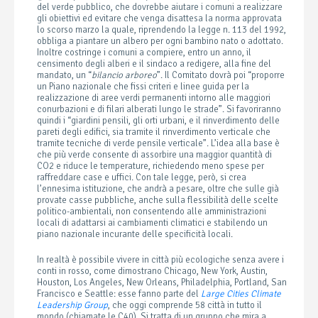
del verde pubblico, che dovrebbe aiutare i comuni a realizzare
gli obiettivi ed evitare che venga disattesa la norma approvata
lo scorso marzo la quale, riprendendo la legge n. 113 del 1992,
obbliga a piantare un albero per ogni bambino nato o adottato.
Inoltre costringe i comuni a compiere, entro un anno, il
censimento degli alberi e il sindaco a redigere, alla fine del
mandato, un “
bilancio arboreo
”. Il Comitato dovrà poi “proporre
un Piano nazionale che fissi criteri e linee guida per la
realizzazione di aree verdi permanenti intorno alle maggiori
conurbazioni e di filari alberati lungo le strade”. Si favoriranno
quindi i “giardini pensili, gli orti urbani, e il rinverdimento delle
pareti degli edifici, sia tramite il rinverdimento verticale che
tramite tecniche di verde pensile verticale”. L’idea alla base è
che più verde consente di assorbire una maggior quantità di
CO
2
e riduce le temperature, richiedendo meno spese per
raffreddare case e uffici. Con tale legge, però, si crea
l’ennesima istituzione, che andrà a pesare, oltre che sulle già
provate casse pubbliche, anche sulla flessibilità delle scelte
politico-ambientali, non consentendo alle amministrazioni
locali di adattarsi ai cambiamenti climatici e stabilendo un
piano nazionale incurante delle specificità locali.
In realtà è possibile vivere in città più ecologiche senza avere i
conti in rosso, come dimostrano Chicago, New York, Austin,
Houston, Los Angeles, New Orleans, Philadelphia, Portland, San
Francisco e Seattle: esse fanno parte del
Large Cities Climate
Leadership Group
, che oggi comprende 58 città in tutto il
mondo (chiamate le C40). Si tratta di un gruppo che mira a