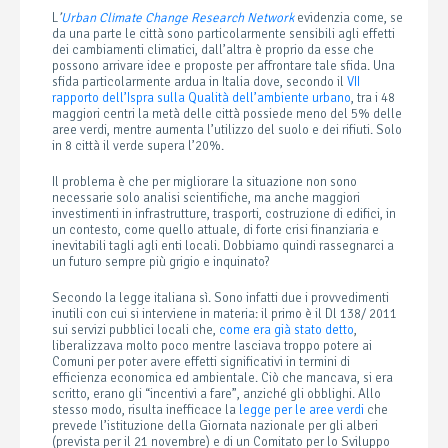
L
’
Urban Climate Change Research Network
evidenzia come, se
da una parte le città sono particolarmente sensibili agli effetti
dei cambiamenti climatici, dall’altra è proprio da esse che
possono arrivare idee e proposte per affrontare tale sfida. Una
sfida particolarmente ardua in Italia dove, secondo il
VII
rapporto dell’Ispra sulla Qualità dell’ambiente urbano
, tra i 48
maggiori centri la metà delle città possiede meno del 5% delle
aree verdi, mentre aumenta l’utilizzo del suolo e dei rifiuti. Solo
in 8 città il verde supera l’20%.
Il problema è che per migliorare la situazione non sono
necessarie solo analisi scientifiche, ma anche maggiori
investimenti in infrastrutture, trasporti, costruzione di edifici, in
un contesto, come quello attuale, di forte crisi finanziaria e
inevitabili tagli agli enti locali. Dobbiamo quindi rassegnarci a
un futuro sempre più grigio e inquinato?
Secondo la legge italiana sì. Sono infatti due i provvedimenti
inutili con cui si interviene in materia: il primo è il Dl 138/ 2011
sui servizi pubblici locali che,
come era già stato detto
,
liberalizzava molto poco mentre lasciava troppo potere ai
Comuni per poter avere effetti significativi in termini di
efficienza economica ed ambientale. Ciò che mancava, si era
scritto, erano gli “incentivi a fare”, anziché gli obblighi. Allo
stesso modo, risulta inefficace la
legge per le aree verdi
che
prevede l’istituzione della Giornata nazionale per gli alberi
(prevista per il 21 novembre) e di un Comitato per lo Sviluppo