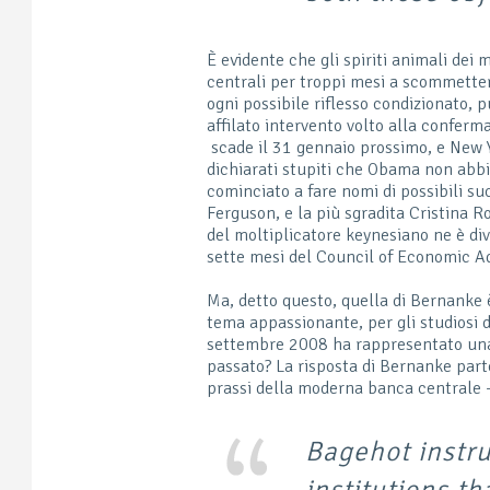
È evidente che gli spiriti animali dei 
centrali per troppi mesi a scommetter
ogni possibile riflesso condizionato, p
affilato intervento volto alla conferm
scade il 31 gennaio prossimo, e New 
dichiarati stupiti che Obama non abb
cominciato a fare nomi di possibili suc
Ferguson, e la più sgradita Cristina R
del moltiplicatore keynesiano ne è d
sette mesi del Council of Economic A
Ma, detto questo, quella di Bernanke è
tema appassionante, per gli studiosi d
settembre 2008 ha rappresentato una no
passato? La risposta di Bernanke part
prassi della moderna banca centrale –
Bagehot instru
institutions t