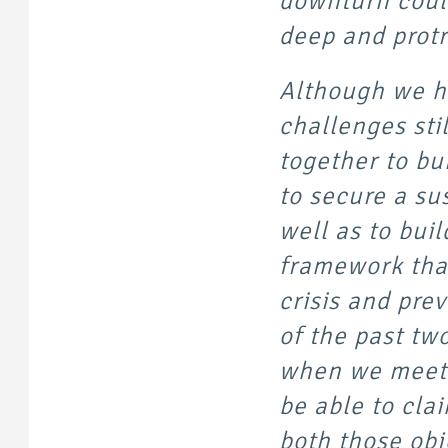
downturn coul
deep and protr
Although we ha
challenges sti
together to bu
to secure a su
well as to bui
framework that
crisis and pre
of the past tw
when we meet 
be able to cla
both those obj