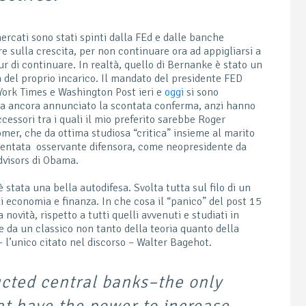
mercati sono stati spinti dalla FEd e dalle banche
e sulla crescita, per non continuare ora ad appigliarsi a
ur di continuare. In realtà, quello di Bernanke è stato un
a del proprio incarico. Il mandato del presidente FED
York Times e Washington Post ieri e
oggi
si sono
ia ancora annunciato la scontata conferma, anzi hanno
cessori tra i quali il mio preferito sarebbe Roger
omer, che da ottima studiosa “critica” insieme al marito
iventata osservante difensora, come neopresidente da
dvisors di Obama.
 stata una bella autodifesa. Svolta tutta sul filo di un
i economia e finanza. In che cosa il “panico” del post 15
vità, rispetto a tutti quelli avvenuti e studiati in
e da un classico non tanto della teoria quanto della
 l’unico citato nel discorso – Walter Bagehot.
cted central banks–the only
hat have the power to increase