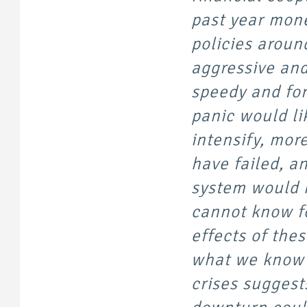
past year mone
policies aroun
aggressive an
speedy and for
panic would li
intensify, mor
have failed, an
system would h
cannot know f
effects of the
what we know a
crises suggest