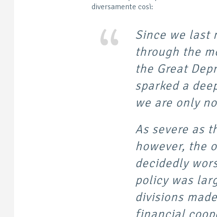
diversamente così:
Since we last 
through the mo
the Great Depr
sparked a deep
we are only n
As severe as 
however, the 
decidedly wors
policy was lar
divisions mad
financial coope