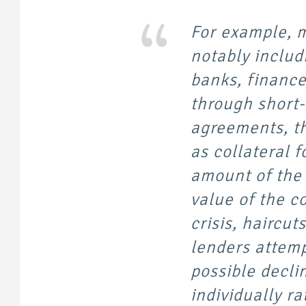
For example, m
notably inclu
banks, finance
through short-
agreements, th
as collateral 
amount of the 
value of the co
crisis, haircut
lenders attemp
possible declin
individually ra