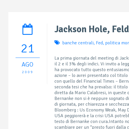
Jackson Hole, Feld
banche centrali
,
Fed
,
politica mo
21
La prima giornata del meeting di Jacks
AGO
il 2 e il 3% degli indici. Vi invito a leg
ha provocato tutto questo entusiasmo. D
2009
azione – lo avrei presentato col titol
con quello del Financial Times – Ber
seconda tesi che ha prevalso: il titolo
diretta da Mario Calabresi, in queste o
Bernanke non si è neppure sognato di 
di giornata, per chiarezza e secchezza 
Bloomberg : Us Economy Weak, May Di
USA peggiorerà e la crisi USA potrebb
testo di Bernanke con cura.
Intanto no
scambiare per un “presto fuori dalla 