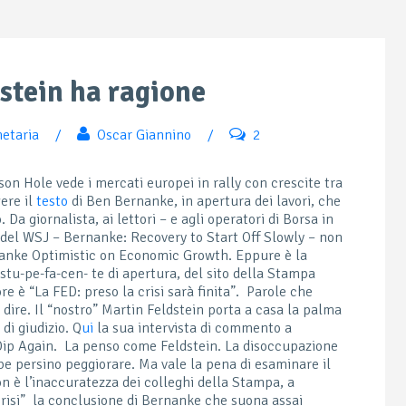
stein ha ragione
netaria
/
Oscar Giannino
/
2
on Hole vede i mercati europei in rally con crescite tra
gere il
testo
di Ben Bernanke, in apertura dei lavori, che
a giornalista, ai lettori – e agli operatori di Borsa in
o del WSJ – Bernanke: Recovery to Start Off Slowly – non
nanke Optimistic on Economic Growth. Eppure è la
 stu-pe-fa-cen- te di apertura, del sito della Stampa
re è “La FED: preso la crisi sarà finita”. Parole che
dire. Il “nostro” Martin Feldstein porta a casa la palma
di giudizio. Q
ui
la sua intervista di commento a
p Again. La penso come Feldstein. La disoccupazione
e persino peggiorare. Ma vale la pena di esaminare il
n è l’inaccuratezza dei colleghi della Stampa, a
crisi” la conclusione di Bernanke che suona assai