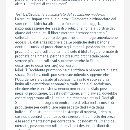
oltre 100 milioni di esseri umani”.
Tesi 4: L’Occidente è minacciato dal socialismo moderno
La tesi più importante è la quarta: l’Occidente è minacciato dal
socialismo. Milei ha affrontato l’obiezione che oggi la
nazionalizzazione dei mezzi di produzione non è all’ordine del
giorno dei socialisti. Il libero mercato è invece sempre più
soffocato dall’intervento del governo, da una regolamentazione
eccessiva, dalla tassazione e dalle politiche delle banche
centrali. I mezzi di produzione o gli immobili possono rimanere
proprietà privata sulla carta, ma è solo il titolo legale formale di
proprietà che rimane, perché il presunto proprietario perde
sempre più il controllo sul suo bene perché lo Stato gli dice
cosa fare (e cosa non fare) con esso.
Milei: “L’Occidente purtroppo ha già iniziato a percorrere questa
strada. So che a molti può sembrare ridicolo suggerire che
l’Occidente sia passato al socialismo, ma lo è solo se ci si
limita alla definizione economica tradizionale di socialismo,
che dice che è un sistema economico in cui lo Stato possiede i
mezzi di produzione. Questa definizione, a mio avviso, dovrebbe
essere aggiornata alla luce delle circostanze attuali. Oggi gli
Stati non hanno bisogno di controllare direttamente i mezzi di
produzione per controllare ogni aspetto della vita degli
individui. Con strumenti come la stampa di moneta, il debito, i
sussidi, il controllo del tasso di interesse, il controllo dei prezzi
e le regolamentazioni per correggere i cosiddetti fallimenti del
mercato, possono controllare le vite e i destini di milioni di