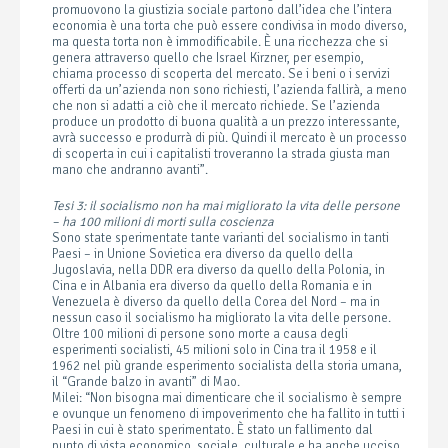
promuovono la giustizia sociale partono dall’idea che l’intera
economia è una torta che può essere condivisa in modo diverso,
ma questa torta non è immodificabile. È una ricchezza che si
genera attraverso quello che Israel Kirzner, per esempio,
chiama processo di scoperta del mercato. Se i beni o i servizi
offerti da un’azienda non sono richiesti, l’azienda fallirà, a meno
che non si adatti a ciò che il mercato richiede. Se l’azienda
produce un prodotto di buona qualità a un prezzo interessante,
avrà successo e produrrà di più. Quindi il mercato è un processo
di scoperta in cui i capitalisti troveranno la strada giusta man
mano che andranno avanti”.
Tesi 3: il socialismo non ha mai migliorato la vita delle persone
– ha 100 milioni di morti sulla coscienza
Sono state sperimentate tante varianti del socialismo in tanti
Paesi – in Unione Sovietica era diverso da quello della
Jugoslavia, nella DDR era diverso da quello della Polonia, in
Cina e in Albania era diverso da quello della Romania e in
Venezuela è diverso da quello della Corea del Nord – ma in
nessun caso il socialismo ha migliorato la vita delle persone.
Oltre 100 milioni di persone sono morte a causa degli
esperimenti socialisti, 45 milioni solo in Cina tra il 1958 e il
1962 nel più grande esperimento socialista della storia umana,
il “Grande balzo in avanti” di Mao.
Milei: “Non bisogna mai dimenticare che il socialismo è sempre
e ovunque un fenomeno di impoverimento che ha fallito in tutti i
Paesi in cui è stato sperimentato. È stato un fallimento dal
punto di vista economico, sociale, culturale e ha anche ucciso