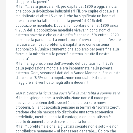
sfuggire alla povertà.
Milei: “… se si guarda al PIL pro capite dal 1800 a oggi, si nota
che dopo la rivoluzione industriale il PIL pro capite globale si è
moltiplicato di oltre 15 volte. Il che ha significato un boom di
crescita che ha fatto uscire dalla povertà il 90% della
popolazione mondiale. Dobbiamo ricordare che nel 1800 circa
il 95% della popolazione mondiale viveva in condizioni di
estrema povertà e che questa cifra è scesa al 5% entro il 2020,
prima della pandemia. La conclusione è ovvia. Lungi dall’essere
la causa dei nostri problemi, il capitalismo come sistema
economico è l’unico strumento che abbiamo per porre fine alla
fame, alla miseria e alla povertà estrema in tutto il nostro
pianeta”.
Milei ha ragione: prima dell’avvento del capitalismo, il 90%
della popolazione mondiale era impantanata nella povertà
estrema. Oggi, secondo i dati della Banca Mondiale, è in questo
stato solo l’8,5% della popolazione mondiale. E il calo
maggiore si è verificato negli ultimi decenni!
Tesi 2: Contro la “giustizia sociale” e la mentalità a somma zero
Milei ha spiegato che la redistribuzione non è il modo per
risolvere i problemi della società e che crea solo nuovi
problemi. Gli anticapitalisti pensano in termini di “somma zero”:
credono che sia necessario distribuire una torta economica
predefinita, mentre in realtà il vantaggio del capitalismo è
quello di aumentare le dimensioni della torta.
Milei: “Il problema è che la giustizia sociale non è solo – e non
contribuisce nemmeno – al benessere generale… Coloro che