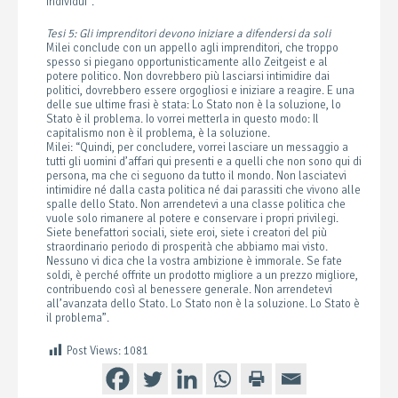
individui”.
Tesi 5: Gli imprenditori devono iniziare a difendersi da soli
Milei conclude con un appello agli imprenditori, che troppo
spesso si piegano opportunisticamente allo Zeitgeist e al
potere politico. Non dovrebbero più lasciarsi intimidire dai
politici, dovrebbero essere orgogliosi e iniziare a reagire. E una
delle sue ultime frasi è stata: Lo Stato non è la soluzione, lo
Stato è il problema. Io vorrei metterla in questo modo: Il
capitalismo non è il problema, è la soluzione.
Milei: “Quindi, per concludere, vorrei lasciare un messaggio a
tutti gli uomini d’affari qui presenti e a quelli che non sono qui di
persona, ma che ci seguono da tutto il mondo. Non lasciatevi
intimidire né dalla casta politica né dai parassiti che vivono alle
spalle dello Stato. Non arrendetevi a una classe politica che
vuole solo rimanere al potere e conservare i propri privilegi.
Siete benefattori sociali, siete eroi, siete i creatori del più
straordinario periodo di prosperità che abbiamo mai visto.
Nessuno vi dica che la vostra ambizione è immorale. Se fate
soldi, è perché offrite un prodotto migliore a un prezzo migliore,
contribuendo così al benessere generale. Non arrendetevi
all’avanzata dello Stato. Lo Stato non è la soluzione. Lo Stato è
il problema”.
Post Views:
1081