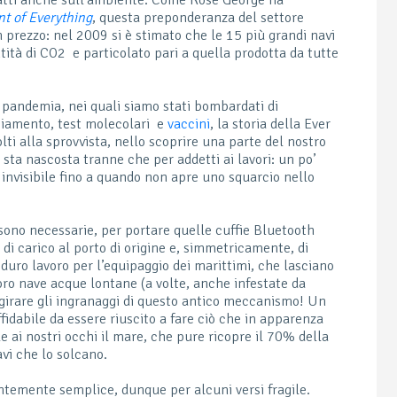
nt of Everything
, questa preponderanza del settore
 prezzo: nel 2009 si è stimato che le 15 più grandi navi
tità di CO
2
e particolato pari a quella prodotta da tutte
pandemia, nei quali siamo stati bombardati di
cciamento, test molecolari e
vaccini
, la storia della Ever
olti alla sprovvista, nello scoprire una parte del nostro
a nascosta tranne che per addetti ai lavori: un po’
invisibile fino a quando non apre uno squarcio nello
ono necessarie, per portare quelle cuffie Bluetooth
 di carico al porto di origine e, simmetricamente, di
 duro lavoro per l’equipaggio dei marittimi, che lasciano
loro nave acque lontane (a volte, anche infestate da
r girare gli ingranaggi di questo antico meccanismo! Un
ffidabile da essere riuscito a fare ciò che in apparenza
e ai nostri occhi il mare, che pure ricopre il 70% della
avi che lo solcano.
temente semplice, dunque per alcuni versi fragile.