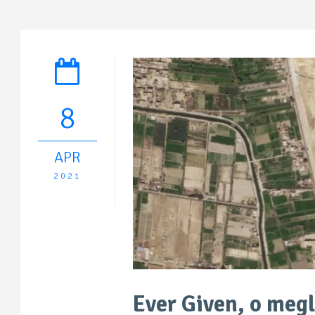
8
APR
2021
Ever Given, o megl