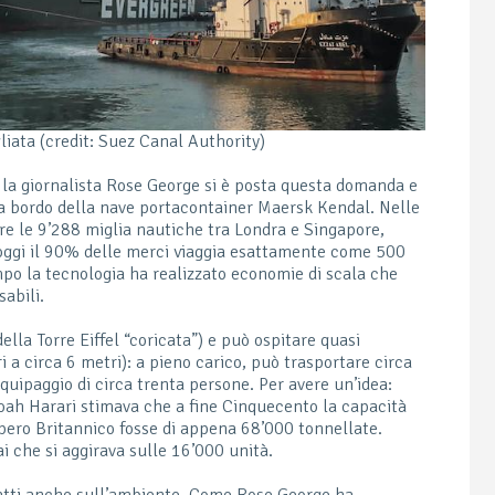
liata (credit: Suez Canal Authority)
la giornalista Rose George si è posta questa domanda e
 a bordo della nave portacontainer Maersk Kendal. Nelle
re le 9’288 miglia nautiche tra Londra e Singapore,
oggi il 90% delle merci viaggia esattamente come 500
mpo la tecnologia ha realizzato economie di scala che
sabili.
ella Torre Eiffel “coricata”) e può ospitare quasi
i a circa 6 metri): a pieno carico, può trasportare circa
uipaggio di circa trenta persone. Per avere un’idea:
 Noah Harari stimava che a fine Cinquecento la capacità
mpero Britannico fosse di appena 68’000 tonnellate.
i che si aggirava sulle 16’000 unità.
atti anche sull’ambiente. Come Rose George ha