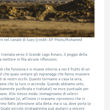
ven nel canale di Suez (credit: AP Photo/Mohamed
 trainata verso il Grande Lago Amaro, il peggio della
a mettere in fila alcune riflessioni.
ciò che funziona e si muove intorno a noi è frutto di un
o è che quasi sempre gli ingranaggi che fanno muovere
 ai nostri occhi. Quanto torniamo a casa la sera,
iamo che la luce si accenda. Quando abbiamo sete,
atamente purificata e trattata!) ne esce puntuale per
mano. Allo stesso modo: immaginiamo di volerci
lockdown (sì, all’inizio ci eravamo ripromessi che ci
o fatto attenzione alla dieta: ma si sa, dove porta la
). Quale piccolo stratagemma può aiutarci a vincere