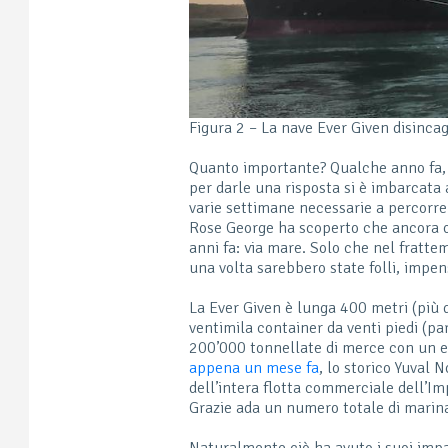
Figura 2 – La nave Ever Given disincag
Quanto importante? Qualche anno fa, 
per darle una risposta si è imbarcata
varie settimane necessarie a percorre
Rose George ha scoperto che ancora 
anni fa: via mare. Solo che nel fratte
una volta sarebbero state folli, impen
La Ever Given è lunga 400 metri (più d
ventimila container da venti piedi (par
200’000 tonnellate di merce con un eq
appena un mese fa
, lo storico Yuval
dell’intera flotta commerciale dell’I
Grazie ada un numero totale di marina
Naturalmente ciò ha avuto i suoi imp