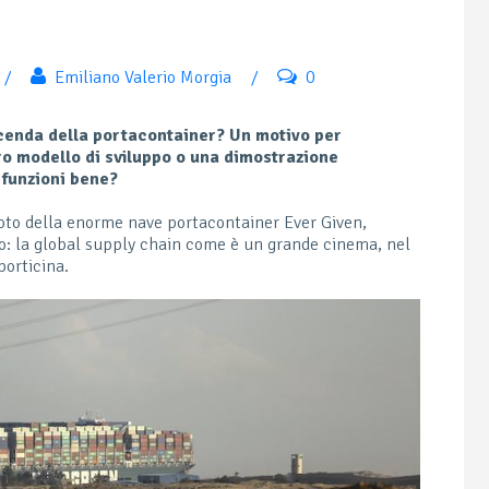
/
Emiliano Valerio Morgia
/
0
vicenda della portacontainer? Un motivo per
ro modello di sviluppo o una dimostrazione
 funzioni bene?
foto della enorme nave portacontainer Ever Given,
to: la global supply chain come è un grande cinema, nel
porticina.