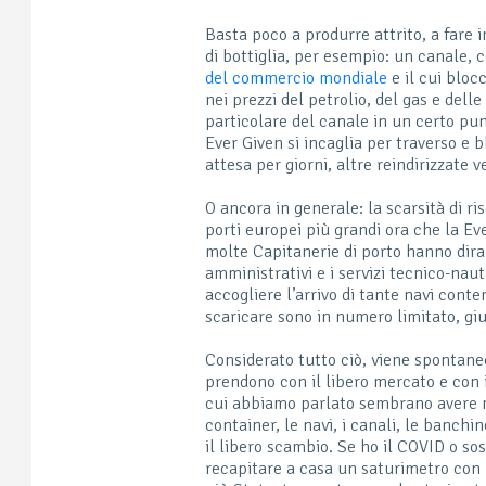
Basta poco a produrre attrito, a fare 
di bottiglia, per esempio: un canale, 
del commercio mondiale
e il cui bloc
nei prezzi del petrolio, del gas e dell
particolare del canale in un certo pu
Ever Given si incaglia per traverso e b
attesa per giorni, altre reindirizzate
O ancora in generale: la scarsità di ri
porti europei più grandi ora che la Ev
molte Capitanerie di porto hanno diram
amministrativi e i servizi tecnico-naut
accogliere l’arrivo di tante navi con
scaricare sono in numero limitato, gi
Considerato tutto ciò, viene spontaneo 
prendono con il libero mercato e con i
cui abbiamo parlato sembrano avere mol
container, le navi, i canali, le banchi
il libero scambio. Se ho il COVID o s
recapitare a casa un saturimetro con