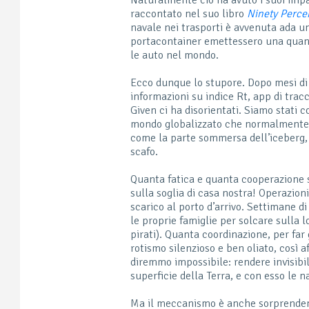
raccontato nel suo libro
Ninety Perce
navale nei trasporti è avvenuta ada un
portacontainer emettessero una quan
le auto nel mondo.
Ecco dunque lo stupore. Dopo mesi di 
informazioni su indice R
t
, app di tra
Given ci ha disorientati. Siamo stati c
mondo globalizzato che normalmente st
come la parte sommersa dell’iceberg, 
scafo.
Quanta fatica e quanta cooperazione s
sulla soglia di casa nostra! Operazioni
scarico al porto d’arrivo. Settimane di
le proprie famiglie per solcare sulla 
pirati). Quanta coordinazione, per fa
rotismo silenzioso e ben oliato, così a
diremmo impossibile: rendere invisibil
superficie della Terra, e con esso le n
Ma il meccanismo è anche sorprenden