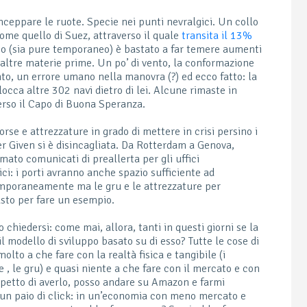
inceppare le ruote. Specie nei punti nevralgici. Un collo
come quello di Suez, attraverso il quale
transita il 13%
co (sia pure temporaneo) è bastato a far temere aumenti
e altre materie prime. Un po’ di vento, la conformazione
nto, un errore umano nella manovra (?) ed ecco fatto: la
locca altre 302 navi dietro di lei. Alcune rimaste in
 verso il Capo di Buona Speranza.
sorse e attrezzature in grado di mettere in crisi persino i
er Given si è disincagliata. Da Rotterdam a Genova,
ato comunicati di preallerta per gli uffici
ici: i porti avranno anche spazio sufficiente ad
temporaneamente ma le gru e le attrezzature per
usto per fare un esempio.
chiedersi: come mai, allora, tanti in questi giorni se la
l modello di sviluppo basato su di esso? Tutte le cose di
to a che fare con la realtà fisica e tangibile (i
ne , le gru) e quasi niente a che fare con il mercato e con
ospetto di averlo, posso andare su Amazon e farmi
 un paio di click: in un’economia con meno mercato e