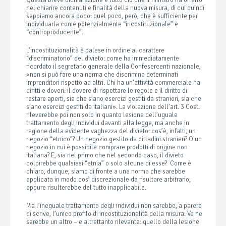
Questa breve dichiarazione è tutto ciò che il ministro ha offerto
nel chiarire contenuti e finalità della nuova misura, di cui quindi
sappiamo ancora poco: quel poco, però, che è sufficiente per
individuarla come potenzialmente “incostituzionale” e
“controproducente”.
L’incostituzionalità è palese in ordine al carattere
“discriminatorio” del divieto: come ha immediatamente
ricordato il segretario generale della Confesercenti nazionale,
«non si può fare una norma che discrimina determinati
imprenditori rispetto ad altri. Chi ha un’attività commerciale ha
diritti e doveri: il dovere di rispettare le regole e il diritto di
restare aperti, sia che siano esercizi gestiti da stranieri, sia che
siano esercizi gestiti da italiani». La violazione dell’art. 3 Cost.
rileverebbe poi non solo in quanto lesione dell’uguale
trattamento degli individui davanti alla legge, ma anche in
ragione della evidente vaghezza del divieto: cos’è, infatti, un
negozio “etnico”? Un negozio gestito da cittadini stranieri? O un
negozio in cui è possibile comprare prodotti di origine non
italiana? E, sia nel primo che nel secondo caso, il divieto
colpirebbe qualsiasi “etnia” o solo alcune di esse? Come è
chiaro, dunque, siamo di fronte a una norma che sarebbe
applicata in modo così discrezionale da risultare arbitrario,
oppure risulterebbe del tutto inapplicabile.
Ma l’ineguale trattamento degli individui non sarebbe, a parere
di scrive, l’unico profilo di incostituzionalità della misura. Ve ne
sarebbe un altro – e altrettanto rilevante: quello della lesione