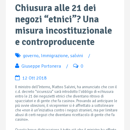
Chiusura alle 21 dei
negozi “etnici”? Una
misura incostituzionale
e controproducente
governo
,
Immigrazione
,
salvini
/
Giuseppe Portonera
/
0
12 Ott 2018
Il ministro dell’Interno, Matteo Salvini, ha annunciato che con il
c.d. decreto “sicurezza” sarà introdotto l’obbligo di «chiusura
entro le 21 dei negozietti etnici che diventano ritrovo di
spacciatori e di gente che fa casino». Provando ad anticipare le
più ovvie obiezioni, il vicepremier si è affrettato a sottolineare
che «non è un’iniziativa contro i negozi stranieri, ma per limitare
abusi di certi negozi che diventano ricettacolo di gente che fa
casino».