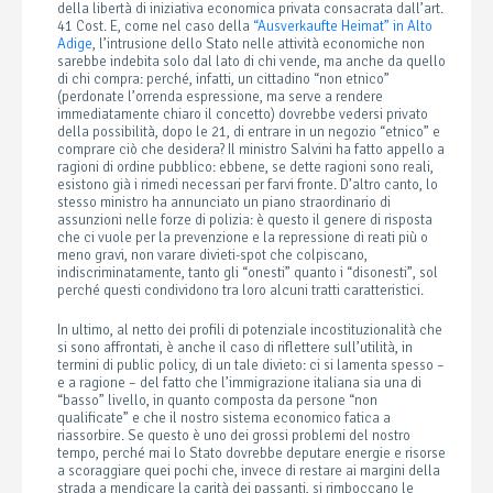
della libertà di iniziativa economica privata consacrata dall’art.
41 Cost. E, come nel caso della
“Ausverkaufte Heimat” in Alto
Adige
, l’intrusione dello Stato nelle attività economiche non
sarebbe indebita solo dal lato di chi vende, ma anche da quello
di chi compra: perché, infatti, un cittadino “non etnico”
(perdonate l’orrenda espressione, ma serve a rendere
immediatamente chiaro il concetto) dovrebbe vedersi privato
della possibilità, dopo le 21, di entrare in un negozio “etnico” e
comprare ciò che desidera? Il ministro Salvini ha fatto appello a
ragioni di ordine pubblico: ebbene, se dette ragioni sono reali,
esistono già i rimedi necessari per farvi fronte. D’altro canto, lo
stesso ministro ha annunciato un piano straordinario di
assunzioni nelle forze di polizia: è questo il genere di risposta
che ci vuole per la prevenzione e la repressione di reati più o
meno gravi, non varare divieti-spot che colpiscano,
indiscriminatamente, tanto gli “onesti” quanto i “disonesti”, sol
perché questi condividono tra loro alcuni tratti caratteristici.
In ultimo, al netto dei profili di potenziale incostituzionalità che
si sono affrontati, è anche il caso di riflettere sull’utilità, in
termini di public policy, di un tale divieto: ci si lamenta spesso –
e a ragione – del fatto che l’immigrazione italiana sia una di
“basso” livello, in quanto composta da persone “non
qualificate” e che il nostro sistema economico fatica a
riassorbire. Se questo è uno dei grossi problemi del nostro
tempo, perché mai lo Stato dovrebbe deputare energie e risorse
a scoraggiare quei pochi che, invece di restare ai margini della
strada a mendicare la carità dei passanti, si rimboccano le