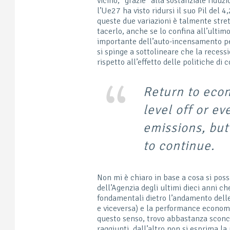
vicino, “grazie” alla sostanziale ridu
l’Ue27 ha visto ridursi il suo Pil del 4
queste due variazioni è talmente stre
tacerlo, anche se lo confina all’ultim
importante dell’auto-incensamento per
si spinge a sottolineare che la reces
rispetto all’effetto delle politiche di
Return to eco
level off or ev
emissions, but
to continue.
Non mi è chiaro in base a cosa si pos
dell’Agenzia degli ultimi dieci anni c
fondamentali dietro l’andamento delle
e viceversa) e la performance economic
questo senso, trovo abbastanza sconcer
raggiunti, dall’altro non si esprima la