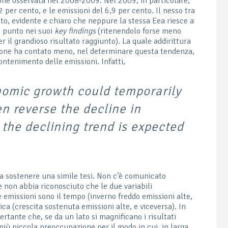
zione osservata nel 2008-2009. Nel 2009, in particolare,
,2 per cento, e le emissioni del 6,9 per cento. Il nesso tra
tto, evidente e chiaro che neppure la stessa Eea riesce a
o punto nei suoi
key findings
(ritenendolo forse meno
 il grandioso risultato raggiunto). La quale addirittura
sione ha contato meno, nel determinare questa tendenza,
 contenimento delle emissioni. Infatti,
nomic growth could temporarily
en reverse the decline in
 the declining trend is expected
sa sostenere una simile tesi. Non c’è comunicato
he non abbia riconosciuto che le due variabili
 emissioni sono il tempo (inverno freddo emissioni alte,
a (crescita sostenuta emissioni alte, e viceversa). In
tante che, se da un lato si magnificano i risultati
 più piccola preoccupazione per il modo in cui, in larga