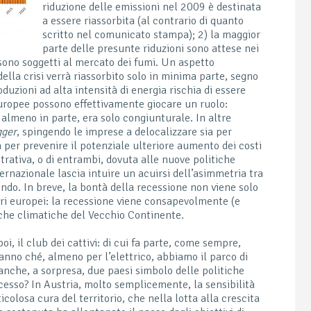
riduzione delle emissioni nel 2009 è destinata
a essere riassorbita (al contrario di quanto
scritto nel comunicato stampa); 2) la maggior
parte delle presunte riduzioni sono attese nei
 sono soggetti al mercato dei fumi. Un aspetto
della crisi verrà riassorbito solo in minima parte, segno
oduzioni ad alta intensità di energia rischia di essere
uropee possono effettivamente giocare un ruolo:
almeno in parte, era solo congiunturale. In altre
gger
, spingendo le imprese a delocalizzare sia per
a per prevenire il potenziale ulteriore aumento dei costi
rativa, o di entrambi, dovuta alle nuove politiche
ernazionale lascia intuire un acuirsi dell’asimmetria tra
mondo. In breve, la bontà della recessione non viene solo
ari europei: la recessione viene consapevolmente (e
iche climatiche del Vecchio Continente.
i, il club dei cattivi: di cui fa parte, come sempre,
ranno ché, almeno per l’elettrico, abbiamo il parco di
anche, a sorpresa, due paesi simbolo delle politiche
cesso? In Austria, molto semplicemente, la sensibilità
colosa cura del territorio, che nella lotta alla crescita