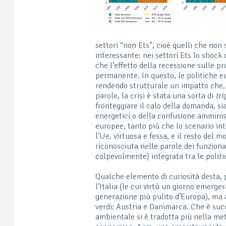
settori “non Ets”, cioè quelli che non
interessante: nei settori Ets lo shock 
che l’effetto della recessione sulle pr
permanente. In questo, le politiche e
rendendo strutturale un impatto che, 
parole, la crisi è stata una sorta di
tri
fronteggiare il calo della domanda, si
energetici o della confusione amminist
europee, tanto più che lo scenario int
l’Ue, virtuosa e fessa, e il resto del 
riconosciuta nelle parole dei funzion
colpevolmente) integrata tra le polit
Qualche elemento di curiosità desta, po
l’Italia (le cui virtù un giorno emerge
generazione più pulito d’Europa), ma 
verdi: Austria e Danimarca. Che è suc
ambientale si è tradotta più nella meti