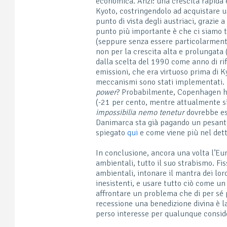
economica. Anzi: una crescita rapida e
Kyoto, costringendolo ad acquistare u
punto di vista degli austriaci, grazie 
punto più importante è che ci siamo tr
(seppure senza essere particolarmente
non per la crescita alta e prolungata 
dalla scelta del 1990 come anno di rife
emissioni, che era virtuoso prima di 
meccanismi sono stati implementati. 
power
? Probabilmente, Copenhagen ha 
(-21 per cento, mentre attualmente si
impossibilia nemo tenetur
dovrebbe ess
Danimarca sta già pagando un pesante
spiegato
qui
e come viene più nel det
In conclusione, ancora una volta l’Eur
ambientali, tutto il suo strabismo. Fis
ambientali, intonare il mantra dei lo
inesistenti, e usare tutto ciò come un 
affrontare un problema che di per sé 
recessione una benedizione divina è 
perso interesse per qualunque consider