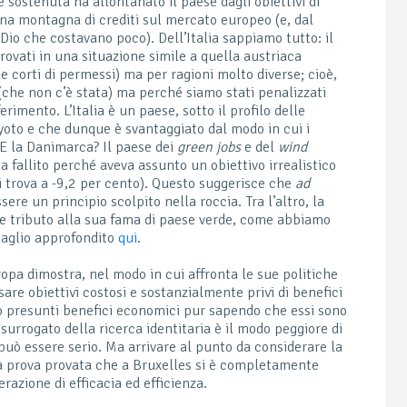
 sostenuta ha allontanato il paese dagli obiettivi di
na montagna di crediti sul mercato europeo (e, dal
a Dio che costavano poco). Dell’Italia sappiamo tutto: il
ovati in una situazione simile a quella austriaca
 corti di permessi) ma per ragioni molto diverse; cioè,
(che non c’è stata) ma perché siamo stati penalizzati
rimento. L’Italia è un paese, sotto il profilo delle
Kyoto e che dunque è svantaggiato dal modo in cui i
E la Danimarca? Il paese dei
green jobs
e del
wind
fallito perché aveva assunto un obiettivo irrealistico
 trova a -9,2 per cento). Questo suggerisce che
ad
ere un principio scolpito nella roccia. Tra l’altro, la
 tributo alla sua fama di paese verde, come abbiamo
taglio approfondito
qui
.
opa dimostra, nel modo in cui affronta le sue politiche
sare obiettivi costosi e sostanzialmente privi di benefici
ro presunti benefici economici pur sapendo che essi sono
surrogato della ricerca identitaria è il modo peggiore di
può essere serio. Ma arrivare al punto da considerare la
la prova provata che a Bruxelles si è completamente
azione di efficacia ed efficienza.