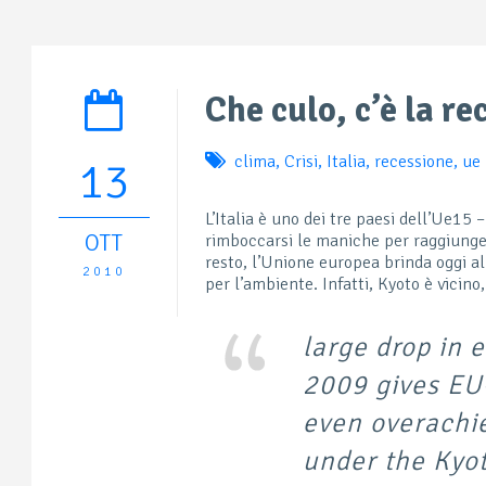
Che culo, c’è la re
clima
,
Crisi
,
Italia
,
recessione
,
ue
13
L’Italia è uno dei tre paesi dell’Ue1
OTT
rimboccarsi le maniche per raggiungere 
resto, l’Unione europea brinda oggi a
2010
per l’ambiente. Infatti, Kyoto è vicino,
large drop in 
2009 gives EU-
even overachie
under the Kyot