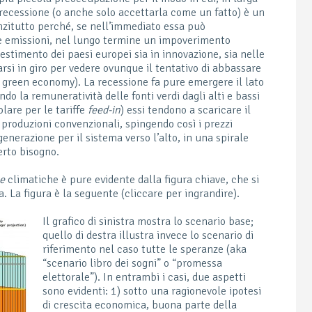
a recessione (o anche solo accettarla come un fatto) è un
nzitutto perché, se nell’immediato essa può
le emissioni, nel lungo termine un impoverimento
vestimento dei paesi europei sia in innovazione, sia nelle
arsi in giro per vedere ovunque il tentativo di abbassare
ye green economy). La recessione fa pure emergere il lato
ndo la remuneratività delle fonti verdi dagli alti e bassi
olare per le tariffe
feed-in
) essi tendono a scaricare il
roduzioni convenzionali, spingendo così i prezzi
 generazione per il sistema verso l’alto, in una spirale
erto bisogno.
he
climatiche è pure evidente dalla figura chiave, che si
. La figura è la seguente (cliccare per ingrandire).
Il grafico di sinistra mostra lo scenario base;
quello di destra illustra invece lo scenario di
riferimento nel caso tutte le speranze (aka
“scenario libro dei sogni” o “promessa
elettorale”). In entrambi i casi, due aspetti
sono evidenti: 1) sotto una ragionevole ipotesi
di crescita economica, buona parte della