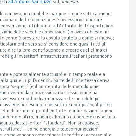
azzi
ad Antonio Vannuzzo
sull’
Inkiesta.
i di manovra, ma qualche margine rimane sotto almeno
ituzionale della regolazione: è necessario superare
convenzioni, attribuento all’Autorità dei trasporti pieni
zione delle vecchie concessioni (lo aveva chiesto, in
 Un conto è prestare la dovuta cautela a come si muove;
ticolarmente vero se si considera che quasi tutti gli
luto dire la loro, contribuendo a creare quel clima di
ché gli investitori infrastrutturali italiani pretendono
ente e potenzialmente attuabile in tempo reale e a
 alla quale Lupi fa cenno: parte dell’incertezza deriva
 sono “segreti” (e il contenuto delle metodologie
iene rivelato dal concessionario stesso, come ha
 deve essere quello di armonizzare le metodologie
me avviene per esempio nel settore energetico, il primo
llo di fornire al pubblico tutte le informazioni; anche
gano premiati (o, magari, abbiano da perdere) rispetto a
gano adottati criteri “standard”. Non si capisce,
frastrutturati – come energia e telecomunicazioni –
, come vengono determinate le tariffe di accesso alle