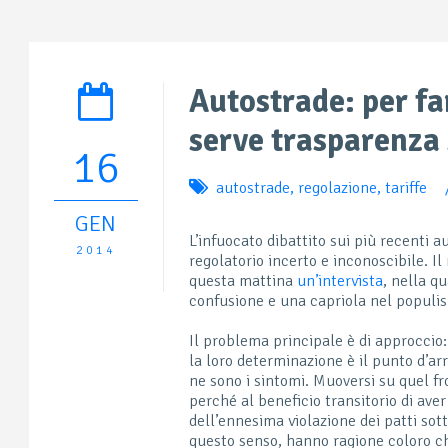
Autostrade: per fa
serve trasparenza 
16
autostrade
,
regolazione
,
tariffe
GEN
L’infuocato dibattito sui più recenti a
2014
regolatorio incerto e inconoscibile. Il
questa mattina
un’intervista
, nella q
confusione e una capriola nel populi
Il problema principale è di approccio
la loro determinazione è il punto d’arr
ne sono i sintomi. Muoversi su quel fr
perché al beneficio transitorio di av
dell’ennesima violazione dei patti sott
questo senso, hanno ragione coloro c