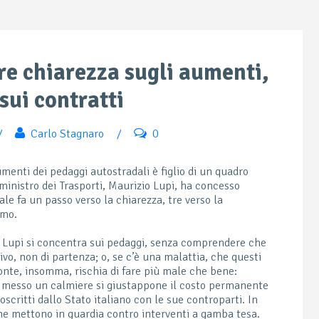
re chiarezza sugli aumenti,
sui contratti
/
Carlo Stagnaro
/
0
umenti dei pedaggi autostradali è figlio di un quadro
 ministro dei Trasporti, Maurizio Lupi, ha concesso
uale fa un passo verso la chiarezza, tre verso la
smo.
: Lupi si concentra sui pedaggi, senza comprendere che
ivo, non di partenza; o, se c’è una malattia, che questi
onte, insomma, rischia di fare più male che bene:
er messo un calmiere si giustappone il costo permanente
oscritti dallo Stato italiano con le sue controparti. In
he mettono in guardia contro interventi a gamba tesa.