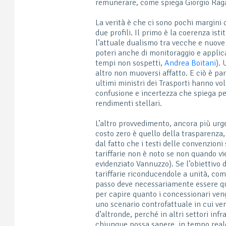
remunerare, come spiega Giorgio Rag
La verità è che ci sono pochi margin
due profili. Il primo è la coerenza ist
l’attuale dualismo tra vecche e nuove 
poteri anche di monitoraggio e applica
tempi non sospetti,
Andrea Boitani
).
altro non muoversi affatto. E ciò è par
ultimi ministri dei Trasporti hanno vo
confusione e incertezza che spiega per
rendimenti stellari.
L’altro provvedimento, ancora più urg
costo zero è quello della trasparenza,
dal fatto che i testi delle convenzioni
tariffarie non è noto se non quando v
evidenziato Vannuzzo). Se l’obiettivo
tariffarie riconducendole a unità, co
passo deve necessariamente essere que
per capire quanto i concessionari ven
uno scenario controfattuale in cui ven
d’altronde, perché in altri settori in
chiunque possa sapere, in tempo reale