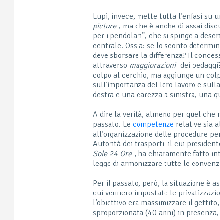
Lupi, invece, mette tutta l’enfasi su 
picture
, ma che è anche di assai disc
per i pendolari”, che si spinge a desc
centrale. Ossia: se lo sconto determin
deve sborsare la differenza? Il concess
attraverso
maggiorazioni
dei pedaggi?
colpo al cerchio, ma aggiunge un colpo
sull’importanza del loro lavoro e sul
destra e una carezza a sinistra, una q
A dire la verità, almeno per quel che r
passato. Le
competenze
relative sia a
all’organizzazione delle procedure pe
Autorità dei trasporti, il cui preside
Sole 24 Ore
, ha chiaramente fatto int
legge di armonizzare tutte le convenzi
Per il passato, però, la situazione è 
cui vennero impostate le privatizzazio
l’obiettivo era massimizzare il gettito
sproporzionata (40 anni) in presenza, o