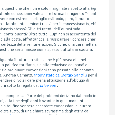
una questione che non è solo marginale rispetto alla
big
utibile concezione: vale a dire l’ormai famigerato “sconto
rivere con estremo dettaglio evitando, però, il punto
a – fatalmente – minori ricavi per il concessionario, chi
ionario stesso? Gli altri utenti dell’autostrada
 I contribuenti? Oltre tutto, Lupi non si accontenta del
 alla botte, affrettandosi a rassicurare i concessionari
la certezza delle remunerazioni. Sicché, una caramella a
uestione seria finisce come spesso buttata in caciara.
iguarda il futuro la situazione è più rosea che nel
lla politica tariffaria, sia alla redazione dei bandi e
r siglare nuove convenzioni sono passate alla neonata
nte, Andrea Camanzi,
intervistato da Giorgio Santilli
per il
endere di voler dare piena attuazione all’obbligo di
oni sotto la regola del
price cap
.
assai complessa. Parte dei problemi derivano dal modo in
ni, alla fine degli anni Novanta: in quel momento
, e a tal fine vennero accordate concessioni di durata
ltre tutto, di una chiara sovrastima degli attivi da