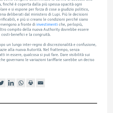
ta, finché è coperta dalla più spessa opacità ogni
are e si espone per forza di cose a giudizio politico,
a deliberati dal ministero di Lupi. Più le decisioni
ficabili, e più si creano le condizioni perché siano
tervengono a fronte di
investimenti
che, perlopiù,
altro compito della nuova Authority dovrebbe essere
 costi-benefici e la congruità.
dopo un lungo inter-regno di discrezionalità e confusione,
grazie alla nuova Autorità. Nel frattempo, senza
i in essere, qualcosa si può fare. Dare visibilità sui
 che governano le variazioni tariffarie sarebbe un deciso