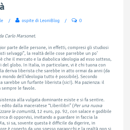
tà
le
/
ospite di LeoniBlog
/
0
 da Carlo Marsonet
.
 parte delle persone, in effetti, compresi gli studiosi
sti selvaggi”, la realtà delle cose parrebbe un po’
è che il mercato e la diabolica ideologia ad esso sotteso,
 del globo. In Italia, in particolare, vi è chi tuona con
a deriva liberista che sarebbe in atto ormai da anni (da
o mondo dell’ideologia tutto è possibile). Secondo
ta sarebbe un furfante liberista (sic!). Ma pazienza: il
 sempre le favole.
sistenza alla vulgata dominante esiste e si fa sentire.
 edito dalla maceratese “Liberilibri” (
Per una nuova
alizzare le comunità
, 12 euro, pp. 92, con salace e godibile
rca di opporvisi, invitando a guardare in faccia la
a, si sa, sovente questa è difficile da digerire, in
tore è coperto da uno spesso paraocchi e la realtà non si