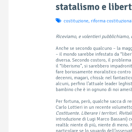
statalismo e liber
costituzione
,
riforma costituziona
Riceviamo, e volentieri pubblichiamo,
Anche se secondo qualcuno – la maggior
– il mondo sarebbe infestato da “liberi
diversa. Secondo costoro, il problema 
il “liberismo”, si sarebbero impadroniti
fare boriosamente moralistico contro l
decenni, magari, chissà: nel fantastic
alcuni, perfino l’attuale leader leghis
bambino che è in ognuno di noi amerà
Per fortuna, però, qualche sacca di re
Carlo Lottieri in un recente volumetto
Costituente. Liberare i territori. Rivit
introduzione di Lugi Marco Bassani) ce
realtà: niente di più, niente di meno. M
particolare se lo sguardo dell’osserva