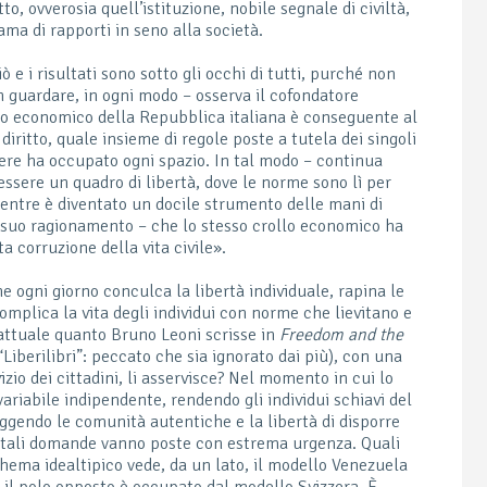
tto, ovverosia quell’istituzione, nobile segnale di civiltà,
ama di rapporti in seno alla società.
ò e i risultati sono sotto gli occhi di tutti, purché non
n guardare, in ogni modo – osserva il cofondatore
ento economico della Repubblica italiana è conseguente al
diritto, quale insieme di regole poste a tutela dei singoli
tere ha occupato ogni spazio. In tal modo – continua
essere un quadro di libertà, dove le norme sono lì per
entre è diventato un docile strumento delle mani di
l suo ragionamento – che lo stesso crollo economico ha
a corruzione della vita civile».
e ogni giorno conculca la libertà individuale, rapina le
complica la vita degli individui con norme che lievitano e
attuale quanto Bruno Leoni scrisse in
Freedom and the
 “Liberilibri”: peccato che sia ignorato dai più), con una
zio dei cittadini, li asservisce? Nel momento in cui lo
variabile indipendente, rendendo gli individui schiavi del
uggendo le comunità autentiche e la libertà di disporre
tà, tali domande vanno poste con estrema urgenza. Quali
schema idealtipico vede, da un lato, il modello Venezuela
e il polo opposto è occupato dal modello Svizzera. È