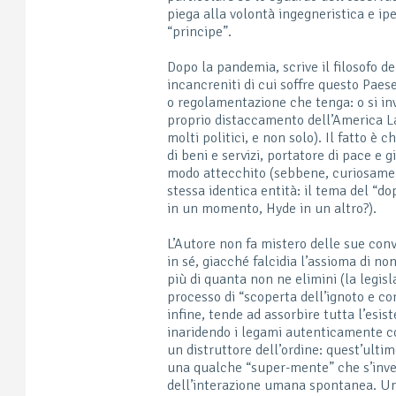
piega alla volontà ingegneristica e iper
“principe”.
Dopo la pandemia, scrive il filosofo de
incancreniti di cui soffre questo Pae
o regolamentazione che tenga: o si in
proprio distaccamento dell’America Lat
molti politici, e non solo). Il fatto è
di beni e servizi, portatore di pace e g
modo attecchito (sebbene, curiosament
stessa identica entità: il tema del “dop
in un momento, Hyde in un altro?).
L’Autore non fa mistero delle sue convi
in sé, giacché falcidia l’assioma di n
più di quanta non ne elimini (la legisl
processo di “scoperta dell’ignoto e cor
infine, tende ad assorbire tutta l’esist
inaridendo i legami autenticamente comu
un distruttore dell’ordine: quest’ultim
una qualche “super-mente” che s’inver
dell’interazione umana spontanea. Un 