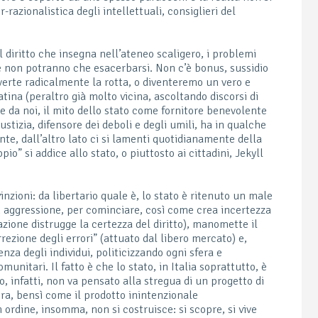
-razionalistica degli intellettuali, consiglieri del
l diritto che insegna nell’ateneo scaligero, i problemi
se non potranno che esacerbarsi. Non c’è bonus, sussidio
verte radicalmente la rotta, o diventeremo un vero e
ina (peraltro già molto vicina, ascoltando discorsi di
 che da noi, il mito dello stato come fornitore benevolente
iustizia, difensore dei deboli e degli umili, ha in qualche
e, dall’altro lato ci si lamenti quotidianamente della
pio” si addice allo stato, o piuttosto ai cittadini, Jekyll
nzioni: da libertario quale è, lo stato è ritenuto un male
on aggressione, per cominciare, così come crea incertezza
azione distrugge la certezza del diritto), manomette il
rezione degli errori” (attuato dal libero mercato) e,
enza degli individui, politicizzando ogni sfera e
nitari. Il fatto è che lo stato, in Italia soprattutto, è
o, infatti, non va pensato alla stregua di un progetto di
a, bensì come il prodotto inintenzionale
ordine, insomma, non si costruisce: si scopre, si vive