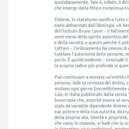
quotidianamente. Tale è, infatti, il diri
che emerge dalla fitta e complessa tr
Ebbene, lo statalismo vanifica tutto ci
siano abbacinati dall’ideologia. «A be
dell’Istituto Bruno Leoni – il fallim
venir meno dello spirito autentico del 
e della società, e questo perché il po
Lottieri – l’ordinamento ha smesso di 
tutelare l’autonomia delle persone, m
pochi. È quindi evidente – conclude i
la propria radice più profonda in quest
Può continuare a esistere un’entità ch
persone, lede la certezza del diritto, 
mutano ogni giorno (incredibilmente 
Law
, in Italia pubblicato dalla stessa
burocrazia che, anziché essere al servi
stato da variabile dipendente diviene 
suo potere e della sua autorità, distr
della propria vita, libertà e proprie
che siano le risposte, si badi che lo 
(o Argentina, se si preferisce), mentr