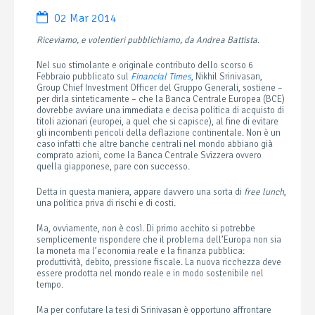
02 Mar 2014
Riceviamo, e volentieri pubblichiamo, da Andrea Battista
.
Nel suo stimolante e originale contributo dello scorso 6
Febbraio pubblicato sul
Financial Times
, Nikhil Srinivasan,
Group Chief Investment Officer del Gruppo Generali, sostiene –
per dirla sinteticamente – che la Banca Centrale Europea (BCE)
dovrebbe avviare una immediata e decisa politica di acquisto di
titoli azionari (europei, a quel che si capisce), al fine di evitare
gli incombenti pericoli della deflazione continentale. Non è un
caso infatti che altre banche centrali nel mondo abbiano già
comprato azioni, come la Banca Centrale Svizzera ovvero
quella giapponese, pare con successo.
Detta in questa maniera, appare davvero una sorta di
free lunch
,
una politica priva di rischi e di costi.
Ma, ovviamente, non è così. Di primo acchito si potrebbe
semplicemente rispondere che il problema dell’Europa non sia
la moneta ma l’economia reale e la finanza pubblica:
produttività, debito, pressione fiscale. La nuova ricchezza deve
essere prodotta nel mondo reale e in modo sostenibile nel
tempo.
Ma per confutare la tesi di Srinivasan è opportuno affrontare