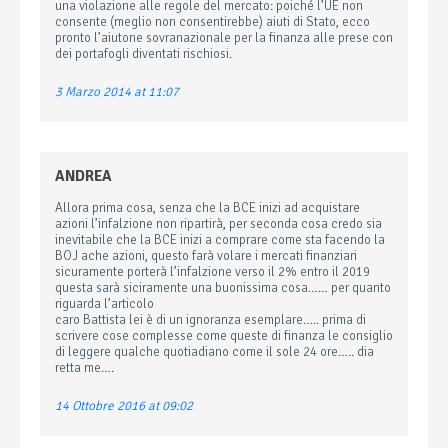
una violazione alle regole del mercato: poiché l’UE non
consente (meglio non consentirebbe) aiuti di Stato, ecco
pronto l’aiutone sovranazionale per la finanza alle prese con
dei portafogli diventati rischiosi.
3 Marzo 2014 at 11:07
ANDREA
Allora prima cosa, senza che la BCE inizi ad acquistare
azioni l’infalzione non ripartirà, per seconda cosa credo sia
inevitabile che la BCE inizi a comprare come sta facendo la
BOJ ache azioni, questo farà volare i mercati finanziari
sicuramente porterà l’infalzione verso il 2% entro il 2019
questa sarà siciramente una buonissima cosa…… per quanto
riguarda l’articolo
caro Battista lei è di un ignoranza esemplare….. prima di
scrivere cose complesse come queste di finanza le consiglio
di leggere qualche quotiadiano come il sole 24 ore….. dia
retta me….
14 Ottobre 2016 at 09:02