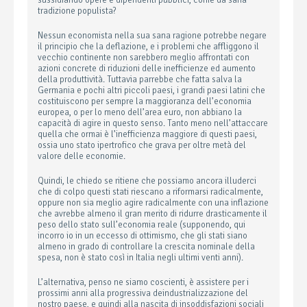
sussidiando opere e dipendenti pubblici, come da sana
tradizione populista?
Nessun economista nella sua sana ragione potrebbe negare
il principio che la deflazione, e i problemi che affliggono il
vecchio continente non sarebbero meglio affrontati con
azioni concrete di riduzioni delle inefficienze ed aumento
della produttività. Tuttavia parrebbe che fatta salva la
Germania e pochi altri piccoli paesi, i grandi paesi latini che
costituiscono per sempre la maggioranza dell’economia
europea, o per lo meno dell’area euro, non abbiano la
capacità di agire in questo senso. Tanto meno nell’attaccare
quella che ormai è l’inefficienza maggiore di questi paesi,
ossia uno stato ipertrofico che grava per oltre metà del
valore delle economie.
Quindi, le chiedo se ritiene che possiamo ancora illuderci
che di colpo questi stati riescano a riformarsi radicalmente,
oppure non sia meglio agire radicalmente con una inflazione
che avrebbe almeno il gran merito di ridurre drasticamente il
peso dello stato sull’economia reale (supponendo, qui
incorro io in un eccesso di ottimismo, che gli stati siano
almeno in grado di controllare la crescita nominale della
spesa, non è stato così in Italia negli ultimi venti anni).
L’alternativa, penso ne siamo coscienti, è assistere per i
prossimi anni alla progressiva deindustrializzazione del
nostro paese, e quindi alla nascita di insoddisfazioni sociali