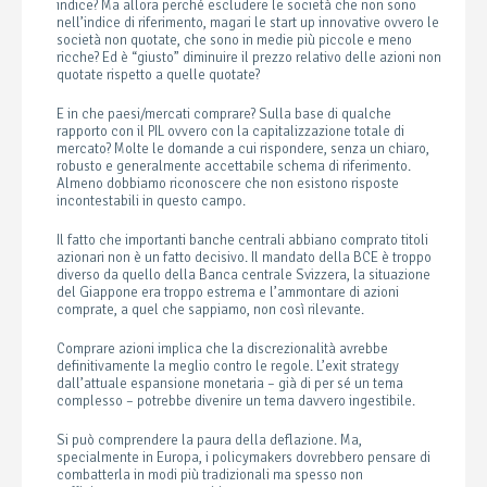
indice? Ma allora perché escludere le società che non sono
nell’indice di riferimento, magari le start up innovative ovvero le
società non quotate, che sono in medie più piccole e meno
ricche? Ed è “giusto” diminuire il prezzo relativo delle azioni non
quotate rispetto a quelle quotate?
E in che paesi/mercati comprare? Sulla base di qualche
rapporto con il PIL ovvero con la capitalizzazione totale di
mercato? Molte le domande a cui rispondere, senza un chiaro,
robusto e generalmente accettabile schema di riferimento.
Almeno dobbiamo riconoscere che non esistono risposte
incontestabili in questo campo.
Il fatto che importanti banche centrali abbiano comprato titoli
azionari non è un fatto decisivo. Il mandato della BCE è troppo
diverso da quello della Banca centrale Svizzera, la situazione
del Giappone era troppo estrema e l’ammontare di azioni
comprate, a quel che sappiamo, non così rilevante.
Comprare azioni implica che la discrezionalità avrebbe
definitivamente la meglio contro le regole. L’exit strategy
dall’attuale espansione monetaria – già di per sé un tema
complesso – potrebbe divenire un tema davvero ingestibile.
Si può comprendere la paura della deflazione. Ma,
specialmente in Europa, i policymakers dovrebbero pensare di
combatterla in modi più tradizionali ma spesso non