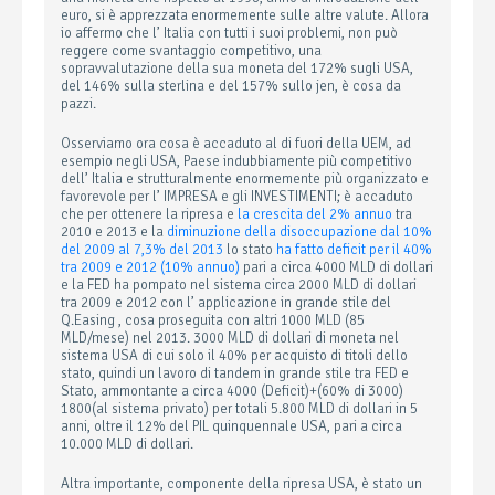
euro, si è apprezzata enormemente sulle altre valute. Allora
io affermo che l’ Italia con tutti i suoi problemi, non può
reggere come svantaggio competitivo, una
sopravvalutazione della sua moneta del 172% sugli USA,
del 146% sulla sterlina e del 157% sullo jen, è cosa da
pazzi.
Osserviamo ora cosa è accaduto al di fuori della UEM, ad
esempio negli USA, Paese indubbiamente più competitivo
dell’ Italia e strutturalmente enormemente più organizzato e
favorevole per l’ IMPRESA e gli INVESTIMENTI; è accaduto
che per ottenere la ripresa e
la crescita del 2% annuo
tra
2010 e 2013 e la
diminuzione della disoccupazione dal 10%
del 2009 al 7,3% del 2013
lo stato
ha fatto deficit per il 40%
tra 2009 e 2012 (10% annuo)
pari a circa 4000 MLD di dollari
e la FED ha pompato nel sistema circa 2000 MLD di dollari
tra 2009 e 2012 con l’ applicazione in grande stile del
Q.Easing , cosa proseguita con altri 1000 MLD (85
MLD/mese) nel 2013. 3000 MLD di dollari di moneta nel
sistema USA di cui solo il 40% per acquisto di titoli dello
stato, quindi un lavoro di tandem in grande stile tra FED e
Stato, ammontante a circa 4000 (Deficit)+(60% di 3000)
1800(al sistema privato) per totali 5.800 MLD di dollari in 5
anni, oltre il 12% del PIL quinquennale USA, pari a circa
10.000 MLD di dollari.
Altra importante, componente della ripresa USA, è stato un