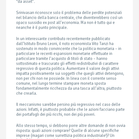
“da asset”.
Srinivasan riconosce solo il problema delle perdite potenziali
nel bilancio della banca centrale, che diventerebbero così un
opaco sussidio ex post all’economia. Ma non è tutto qui e
neanche è il punto principale.
In un interessante contributo recentemente pubblicato
dall’Istituto Bruno Leoni, il noto economista Vito Tanzi ha
sostenuto in modo convincente che la politica monetaria – in
particolare le recenti espansioni monetarie effettuate in
particolare tramite l’acquisto di titoli di stato – hanno
sottostimato e trascurato gli effetti redistributivi di carattere
regressivo di questa politica. Aumentare il valore degli attivi
impatta positivamente sui soggetti che quegli attivi detengono,
non per chi non ne possiede. In linea con il corrente senso
comune, nel lungo termine stampare moneta sposta
fondamentalmente ricchezza da una tasca all’altra, piuttosto
che crearla.
Il meccanismo sarebbe persino più regressivo nel caso delle
azioni. Infatti, è piuttosto probabile che le azioni facciano parte
dei portafogli dei più ricchi, non dei più poveri.
Allo stesso tempo, si debbono porre altre domande di non ovvia
risposta: quali azioni comprare? Quelle di alcune specifiche
imprese (magari come surrettizia politica industriale!)? Un