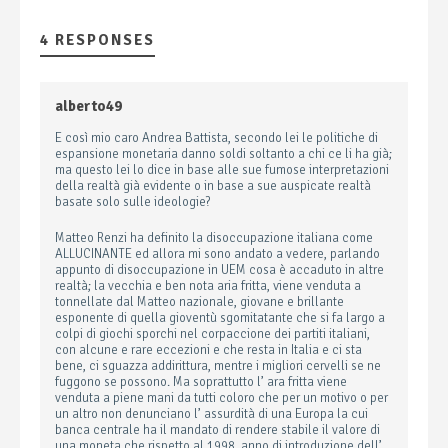
4 RESPONSES
alberto49
E così mio caro Andrea Battista, secondo lei le politiche di
espansione monetaria danno soldi soltanto a chi ce li ha già;
ma questo lei lo dice in base alle sue fumose interpretazioni
della realtà già evidente o in base a sue auspicate realtà
basate solo sulle ideologie?
Matteo Renzi ha definito la disoccupazione italiana come
ALLUCINANTE ed allora mi sono andato a vedere, parlando
appunto di disoccupazione in UEM cosa è accaduto in altre
realtà; la vecchia e ben nota aria fritta, viene venduta a
tonnellate dal Matteo nazionale, giovane e brillante
esponente di quella gioventù sgomitatante che si fa largo a
colpi di giochi sporchi nel corpaccione dei partiti italiani,
con alcune e rare eccezioni e che resta in Italia e ci sta
bene, ci sguazza addirittura, mentre i migliori cervelli se ne
fuggono se possono. Ma soprattutto l’ ara fritta viene
venduta a piene mani da tutti coloro che per un motivo o per
un altro non denunciano l’ assurdità di una Europa la cui
banca centrale ha il mandato di rendere stabile il valore di
una moneta che rispetto al 1998, anno di introduzione dell’