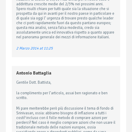
addirittura crescite medie del 2/3% nei prossimi anni.
Spero risulti chiaro per tutti quale sia la situazione che si
prospetta da qui in avanti per il nostro paese in particolare e
di quale sia oggi l’ urgenza di trovare presto qualche leader
che ci porti rapidamente fuori da questo pantano europeo;
questa mia analisi, senza falsa modestia, credo sia
assolutamente unica ed innovativa rispetto a quanto appare
nel panorama generale dei mezzi di informazione italiani.
2 Marzo 2014 at 11:25
Antonio Battaglia
Gentile Dott. Battista,
la complimento per l’articolo, assai ben ragionato e ben
scritto.
Mi pare meriterebbe però più discussione il tema di fondo di
Srinivasan, ossia: abbiamo bisogno di inflazione a tutti i
costi? incluso con il folle metodo di comprare azioni per
perderci? Nel caso è meglio comprare azioni che non usare il
tradizionale metodo delle nazioni europee, ossia