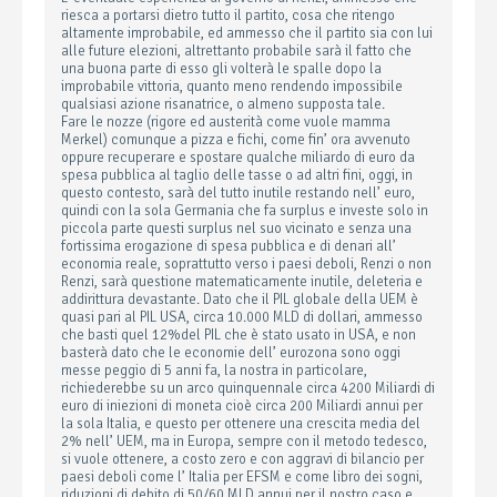
riesca a portarsi dietro tutto il partito, cosa che ritengo
altamente improbabile, ed ammesso che il partito sia con lui
alle future elezioni, altrettanto probabile sarà il fatto che
una buona parte di esso gli volterà le spalle dopo la
improbabile vittoria, quanto meno rendendo impossibile
qualsiasi azione risanatrice, o almeno supposta tale.
Fare le nozze (rigore ed austerità come vuole mamma
Merkel) comunque a pizza e fichi, come fin’ ora avvenuto
oppure recuperare e spostare qualche miliardo di euro da
spesa pubblica al taglio delle tasse o ad altri fini, oggi, in
questo contesto, sarà del tutto inutile restando nell’ euro,
quindi con la sola Germania che fa surplus e investe solo in
piccola parte questi surplus nel suo vicinato e senza una
fortissima erogazione di spesa pubblica e di denari all’
economia reale, soprattutto verso i paesi deboli, Renzi o non
Renzi, sarà questione matematicamente inutile, deleteria e
addirittura devastante. Dato che il PIL globale della UEM è
quasi pari al PIL USA, circa 10.000 MLD di dollari, ammesso
che basti quel 12%del PIL che è stato usato in USA, e non
basterà dato che le economie dell’ eurozona sono oggi
messe peggio di 5 anni fa, la nostra in particolare,
richiederebbe su un arco quinquennale circa 4200 Miliardi di
euro di iniezioni di moneta cioè circa 200 Miliardi annui per
la sola Italia, e questo per ottenere una crescita media del
2% nell’ UEM, ma in Europa, sempre con il metodo tedesco,
si vuole ottenere, a costo zero e con aggravi di bilancio per
paesi deboli come l’ Italia per EFSM e come libro dei sogni,
riduzioni di debito di 50/60 MLD annui per il nostro caso e