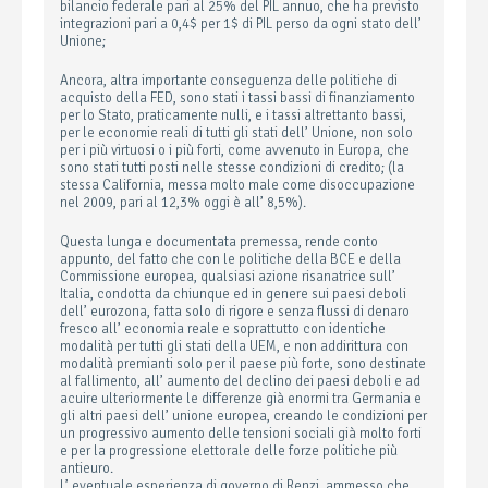
bilancio federale pari al 25% del PIL annuo, che ha previsto
integrazioni pari a 0,4$ per 1$ di PIL perso da ogni stato dell’
Unione;
Ancora, altra importante conseguenza delle politiche di
acquisto della FED, sono stati i tassi bassi di finanziamento
per lo Stato, praticamente nulli, e i tassi altrettanto bassi,
per le economie reali di tutti gli stati dell’ Unione, non solo
per i più virtuosi o i più forti, come avvenuto in Europa, che
sono stati tutti posti nelle stesse condizioni di credito; (la
stessa California, messa molto male come disoccupazione
nel 2009, pari al 12,3% oggi è all’ 8,5%).
Questa lunga e documentata premessa, rende conto
appunto, del fatto che con le politiche della BCE e della
Commissione europea, qualsiasi azione risanatrice sull’
Italia, condotta da chiunque ed in genere sui paesi deboli
dell’ eurozona, fatta solo di rigore e senza flussi di denaro
fresco all’ economia reale e soprattutto con identiche
modalità per tutti gli stati della UEM, e non addirittura con
modalità premianti solo per il paese più forte, sono destinate
al fallimento, all’ aumento del declino dei paesi deboli e ad
acuire ulteriormente le differenze già enormi tra Germania e
gli altri paesi dell’ unione europea, creando le condizioni per
un progressivo aumento delle tensioni sociali già molto forti
e per la progressione elettorale delle forze politiche più
antieuro.
L’ eventuale esperienza di governo di Renzi, ammesso che