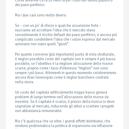
Come avvenne circa 20 mesi fa per i titoli del debito pubblico
dei paesi periferici.
Ma i due casi sono molto diversi.
Se – con un po’ di sforzo e qualche assunzione forte –
riusciamo ad accettare l’idea che il mercato stava
sovrastimando il rischio default dei paesi periferici, è ancora più
complicato condividere l’idea che i valori espressi dal mercato
azionario non siano quelli “giusti”.
Per quanto concerne (più importante) punto di vista strutturale,
il miglior possibile costo del capitale non è sempre il più basso
possibile, se l’obiettivo è la migliore allocazione delle risorse
scarse; proprio come i tassi d’interesse “migliori” non sono
sempre i più bassi. Altrimenti in questo momento celebreremmo
ancora Alan Greenspan come il miglior banchiere centrale
nella storia.
Un costo del capitale artificialmente troppo basso genera
problemi di lungo termine nell’allocazione delle risorse da
investire. Se il capitale è scarso, il prezzo della risorsa lo deve
segnalare al mercato, inducendo gli attori a scartare i progetti
non abbastanza remunerativi.
Ma c’è qualcosa che va oltre: i grandi effetti distributivi, che
rendono problematica la politica di espansione via inflazione