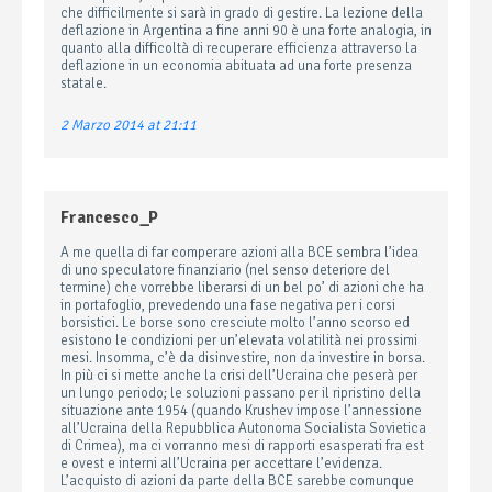
che difficilmente si sarà in grado di gestire. La lezione della
deflazione in Argentina a fine anni 90 è una forte analogia, in
quanto alla difficoltà di recuperare efficienza attraverso la
deflazione in un economia abituata ad una forte presenza
statale.
2 Marzo 2014 at 21:11
Francesco_P
A me quella di far comperare azioni alla BCE sembra l’idea
di uno speculatore finanziario (nel senso deteriore del
termine) che vorrebbe liberarsi di un bel po’ di azioni che ha
in portafoglio, prevedendo una fase negativa per i corsi
borsistici. Le borse sono cresciute molto l’anno scorso ed
esistono le condizioni per un’elevata volatilità nei prossimi
mesi. Insomma, c’è da disinvestire, non da investire in borsa.
In più ci si mette anche la crisi dell’Ucraina che peserà per
un lungo periodo; le soluzioni passano per il ripristino della
situazione ante 1954 (quando Krushev impose l’annessione
all’Ucraina della Repubblica Autonoma Socialista Sovietica
di Crimea), ma ci vorranno mesi di rapporti esasperati fra est
e ovest e interni all’Ucraina per accettare l’evidenza.
L’acquisto di azioni da parte della BCE sarebbe comunque