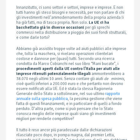
Innanzitutto, ci sono settori e settori, imprese e imprese. E non
tutti hanno gli stessi bisogni e necessità, per non parlare di chi
gli investimenti nell’ammodernamento della propria azienda li
ha già fatti, ma di tasca propria. Non solo.
La UE ci ha
bacchettato già in diverse occasioni
per gli sprechi
commessi nella distribuzione a pioggia dei suoi fondi strutturali,
e come darle torto?
Abbiamo già assistito troppe volte ad aiuti pubblici alle imprese
che, tolta la maschera, si rivelano operazioni clientelari
costose e dannose per (quasi) tutti. Secondo una ricerca
condotta da Marco Cobianchi nel suo libro “Mani bucate”, i
procedimenti aperti dalla UE contro l’Italia per aiuti alle
imprese ritenuti potenzialmente illegali
ammonterebbero a
38.070 negli ultimi 10 anni. Senza contare gli aiuti
de
minimis
,
cioè quelli inferiori a 200.000 euro e che pertanto non devono
essere notificati alla UE. Ed è stata la stessa Ragioneria
Generale dello Stato a sottolineare, nel suo ultimo
rapporto
annuale sulla spesa pubblica
, la pessima gestione che viene
fatta di questi finanziamenti, e in particolare di quelli a fondo
perduto. D’altra parte, come si può pensare che lo Stato
conosca meglio delle imprese quali siano gli investimenti
migliori per renderle competitive?
Il tutto è reso ancor più paradossale dalle dichiarazioni
rilasciate poco dopo, in pompa magna, dal premier Letta,