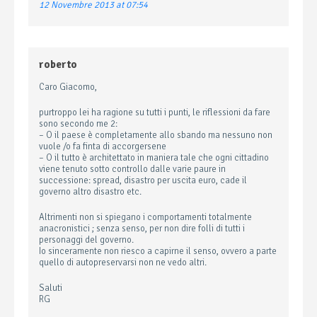
12 Novembre 2013 at 07:54
roberto
Caro Giacomo,
purtroppo lei ha ragione su tutti i punti, le riflessioni da fare
sono secondo me 2:
– O il paese è completamente allo sbando ma nessuno non
vuole /o fa finta di accorgersene
– O il tutto è architettato in maniera tale che ogni cittadino
viene tenuto sotto controllo dalle varie paure in
successione: spread, disastro per uscita euro, cade il
governo altro disastro etc.
Altrimenti non si spiegano i comportamenti totalmente
anacronistici ; senza senso, per non dire folli di tutti i
personaggi del governo.
Io sinceramente non riesco a capirne il senso, ovvero a parte
quello di autopreservarsi non ne vedo altri.
Saluti
RG