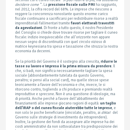
secondo cui il cuneo fiscale “
si può ridurre di più, ma dobbiamo
decidere come
”. La
pressione fiscale sulle PMI
ha raggiunto,
nel 2012, la cifra record del 68%. Le imprese che riescono a
reggere la concorrenza nonostante questo enorme carico
fiscale continuano a sacrificarsi per redistribuire risorse a realtà
imprenditoriali fallimentari tramite
favori elettorali travestiti
da agevolazioni
. Di fronte a tutto questo, il nostro Presidente
del Consiglio si chiede dove trovare risorse per tagliare il cuneo
fiscale: indizio inequivocabile che all’orizzonte non appare
nessun segno di discontinuità con quel circolo vizioso di
matrice keynesiana tra spesa e tassazione che strozza la nostra
economia da decenni.
Se la priorità del Governo è il sostegno alla crescita,
ridurre le
tasse su lavoro e impresa è la prima misura da prendere
. Il
che, si badi, non significa necessariamente tagliare la spesa
sociale (abbondantemente tutelata da questo Governo,
peraltro; si pensi alla social card), ma quelle stesse spese
teoricamente a favore dell’economia e che, invece, le si
ritorcono contro, togliendo a chi produce e premiando realtà
improduttive e sprecone. Non è una questione di ideologie, ma
di priorità. Anche perché a favore dell’abbattimento dei
finanziamenti alle imprese giocano ragioni di equità:
un taglio
dell’IRAP o del cuneo fiscale aiuterebbe tutte le imprese
, e
non solo le poche beneficiarie (vincolate, peraltro, ai
diktat
del
Governo sulle strategie di investimento da intraprendere).
Inoltre, la gestione dei fondi da assegnare alle imprese ha dei
costi amministrativi da non sottovalutare tra predisposizione dei