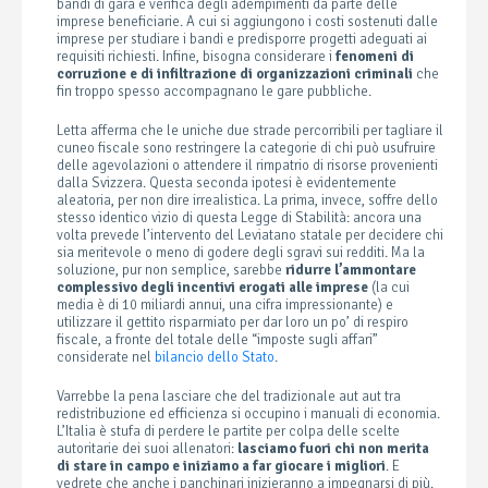
bandi di gara e verifica degli adempimenti da parte delle
imprese beneficiarie. A cui si aggiungono i costi sostenuti dalle
imprese per studiare i bandi e predisporre progetti adeguati ai
requisiti richiesti. Infine, bisogna considerare i
fenomeni di
corruzione e di infiltrazione di organizzazioni criminali
che
fin troppo spesso accompagnano le gare pubbliche.
Letta afferma che le uniche due strade percorribili per tagliare il
cuneo fiscale sono restringere la categorie di chi può usufruire
delle agevolazioni o attendere il rimpatrio di risorse provenienti
dalla Svizzera. Questa seconda ipotesi è evidentemente
aleatoria, per non dire irrealistica. La prima, invece, soffre dello
stesso identico vizio di questa Legge di Stabilità: ancora una
volta prevede l’intervento del Leviatano statale per decidere chi
sia meritevole o meno di godere degli sgravi sui redditi. Ma la
soluzione, pur non semplice, sarebbe
ridurre l’ammontare
complessivo degli incentivi erogati alle imprese
(la cui
media è di 10 miliardi annui, una cifra impressionante) e
utilizzare il gettito risparmiato per dar loro un po’ di respiro
fiscale, a fronte del totale delle “imposte sugli affari”
considerate nel
bilancio dello Stato
.
Varrebbe la pena lasciare che del tradizionale aut aut tra
redistribuzione ed efficienza si occupino i manuali di economia.
L’Italia è stufa di perdere le partite per colpa delle scelte
autoritarie dei suoi allenatori:
lasciamo fuori chi non merita
di stare in campo e iniziamo a far giocare i migliori
. E
vedrete che anche i panchinari inizieranno a impegnarsi di più.