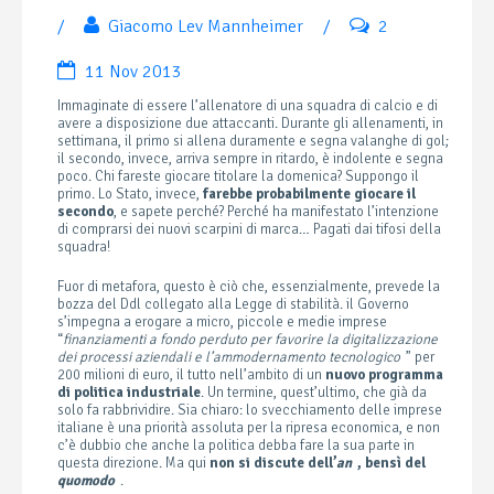
/
Giacomo Lev Mannheimer
/
2
11 Nov 2013
Immaginate di essere l’allenatore di una squadra di calcio e di
avere a disposizione due attaccanti. Durante gli allenamenti, in
settimana, il primo si allena duramente e segna valanghe di gol;
il secondo, invece, arriva sempre in ritardo, è indolente e segna
poco. Chi fareste giocare titolare la domenica? Suppongo il
primo. Lo Stato, invece,
farebbe probabilmente giocare il
secondo
, e sapete perché? Perché ha manifestato l’intenzione
di comprarsi dei nuovi scarpini di marca… Pagati dai tifosi della
squadra!
Fuor di metafora, questo è ciò che, essenzialmente, prevede la
bozza del Ddl collegato alla Legge di stabilità. il Governo
s’impegna a erogare a micro, piccole e medie imprese
“
finanziamenti a fondo perduto per favorire la digitalizzazione
dei processi aziendali e l’ammodernamento tecnologico
” per
200 milioni di euro, il tutto nell’ambito di un
nuovo programma
di politica industriale
. Un termine, quest’ultimo, che già da
solo fa rabbrividire. Sia chiaro: lo svecchiamento delle imprese
italiane è una priorità assoluta per la ripresa economica, e non
c’è dubbio che anche la politica debba fare la sua parte in
questa direzione. Ma qui
non si discute dell’
an
, bensì del
quomodo
.