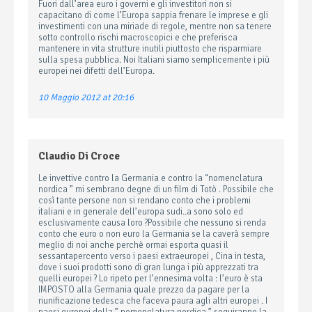
Fuori dall’area euro i governi e gli investitori non si
capacitano di come l’Europa sappia frenare le imprese e gli
investimenti con una miriade di regole, mentre non sa tenere
sotto controllo rischi macroscopici e che preferisca
mantenere in vita strutture inutili piuttosto che risparmiare
sulla spesa pubblica. Noi Italiani siamo semplicemente i più
europei nei difetti dell’Europa.
10 Maggio 2012 at 20:16
Claudio Di Croce
Le invettive contro la Germania e contro la “nomenclatura
nordica ” mi sembrano degne di un film di Totò . Possibile che
così tante persone non si rendano conto che i problemi
italiani e in generale dell’europa sudi..a sono solo ed
esclusivamente causa loro ?Possibile che nessuno si renda
conto che euro o non euro la Germania se la caverà sempre
meglio di noi anche perchè ormai esporta quasi il
sessantapercento verso i paesi extraeuropei , Cina in testa,
dove i suoi prodotti sono di gran lunga i più apprezzati tra
quelli europei ? Lo ripeto per l’ennesima volta : l’euro è sta
IMPOSTO alla Germania quale prezzo da pagare per la
riunificazione tedesca che faceva paura agli altri europei . I