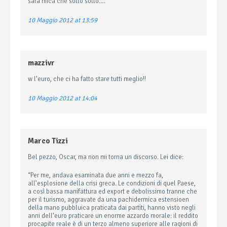
sarà mica che sotto sotto….
10 Maggio 2012 at 13:59
mazzivr
w l’euro, che ci ha fatto stare tutti meglio!!
10 Maggio 2012 at 14:04
Marco Tizzi
Bel pezzo, Oscar, ma non mi torna un discorso. Lei dice:
“Per me, andava esaminata due anni e mezzo fa,
all’esplosione della crisi greca. Le condizioni di quel Paese,
a così bassa manifattura ed export e debolissimo tranne che
per il turismo, aggravate da una pachidermica estensioen
della mano pubbluica praticata dai partiti, hanno visto negli
anni dell’euro praticare un enorme azzardo morale: il reddito
procapite reale è di un terzo almeno superiore alle ragioni di