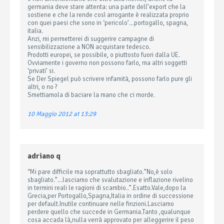
germania deve stare attenta: una parte dell’export che la
sostiene e che la rende così arrogante è realizzata proprio
con quei paesi che sono in ‘pericolo’…portogallo, spagna,
italia.
Anzi, mi permetterei di suggerire campagne di
sensibilizzazione a NON acquistare tedesco.
Prodotti europei, se possibile, o piuttosto fuori dalla UE.
Ovviamente i governo non possono farlo, ma altri soggetti
‘privati’ si.
Se Der Spiegel può scrivere infamità, possono farlo pure gli
altri, o no ?
Smettiamola di baciare la mano che ci morde.
10 Maggio 2012 at 13:29
adriano q
“Mi pare difficile ma soprattutto sbagliato.”No,è solo
sbagliato.”…lasciamo che svalutazione e inflazione rivelino
in termini reali le ragioni di scambio..”.Esatto.Vale,dopo la
Grecia,per Portogallo,Spagna,Italia in ordine di successione
per default.Inutile continuare nelle finzioni.Lasciamo
perdere quello che succede in Germania.Tanto ,qualunque
cosa accada là,nulla verrà approvato per alleggerire il peso