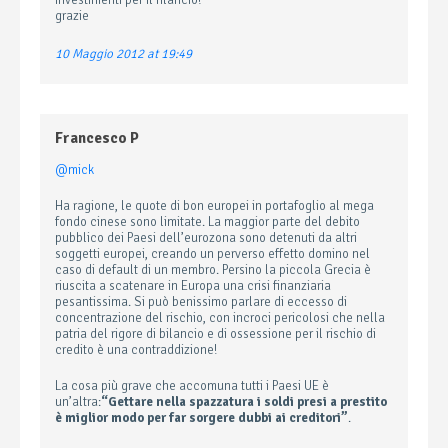
investimenti per il rilancio?
grazie
10 Maggio 2012 at 19:49
Francesco P
@mick
Ha ragione, le quote di bon europei in portafoglio al mega
fondo cinese sono limitate. La maggior parte del debito
pubblico dei Paesi dell’eurozona sono detenuti da altri
soggetti europei, creando un perverso effetto domino nel
caso di default di un membro. Persino la piccola Grecia è
riuscita a scatenare in Europa una crisi finanziaria
pesantissima. Si può benissimo parlare di eccesso di
concentrazione del rischio, con incroci pericolosi che nella
patria del rigore di bilancio e di ossessione per il rischio di
credito è una contraddizione!
La cosa più grave che accomuna tutti i Paesi UE è
un’altra:
“Gettare nella spazzatura i soldi presi a prestito
è miglior modo per far sorgere dubbi ai creditori”
.