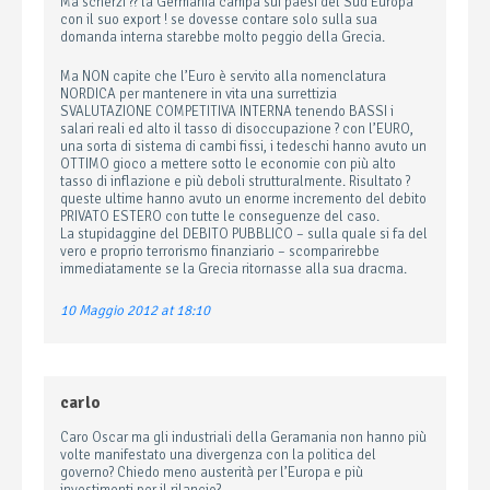
Ma scherzi ?? la Germania campa sui paesi del Sud Europa
con il suo export ! se dovesse contare solo sulla sua
domanda interna starebbe molto peggio della Grecia.
Ma NON capite che l’Euro è servito alla nomenclatura
NORDICA per mantenere in vita una surrettizia
SVALUTAZIONE COMPETITIVA INTERNA tenendo BASSI i
salari reali ed alto il tasso di disoccupazione ? con l’EURO,
una sorta di sistema di cambi fissi, i tedeschi hanno avuto un
OTTIMO gioco a mettere sotto le economie con più alto
tasso di inflazione e più deboli strutturalmente. Risultato ?
queste ultime hanno avuto un enorme incremento del debito
PRIVATO ESTERO con tutte le conseguenze del caso.
La stupidaggine del DEBITO PUBBLICO – sulla quale si fa del
vero e proprio terrorismo finanziario – scomparirebbe
immediatamente se la Grecia ritornasse alla sua dracma.
10 Maggio 2012 at 18:10
carlo
Caro Oscar ma gli industriali della Geramania non hanno più
volte manifestato una divergenza con la politica del
governo? Chiedo meno austerità per l’Europa e più