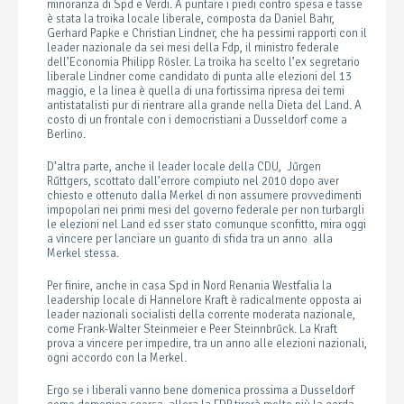
minoranza di Spd e Verdi. A puntare i piedi contro spesa e tasse
è stata la troika locale liberale, composta da Daniel Bahr,
Gerhard Papke e Christian Lindner, che ha pessimi rapporti con il
leader nazionale da sei mesi della Fdp, il ministro federale
dell’Economia Philipp Rösler. La troika ha scelto l’ex segretario
liberale Lindner come candidato di punta alle elezioni del 13
maggio, e la linea è quella di una fortissima ripresa dei temi
antistatalisti pur di rientrare alla grande nella Dieta del Land. A
costo di un frontale con i democristiani a Dusseldorf come a
Berlino.
D’altra parte, anche il leader locale della CDU, Jűrgen
Rűttgers, scottato dall’errore compiuto nel 2010 dopo aver
chiesto e ottenuto dalla Merkel di non assumere provvedimenti
impopolari nei primi mesi del governo federale per non turbargli
le elezioni nel Land ed sser stato comunque sconfitto, mira oggi
a vincere per lanciare un guanto di sfida tra un anno alla
Merkel stessa.
Per finire, anche in casa Spd in Nord Renania Westfalia la
leadership locale di Hannelore Kraft è radicalmente opposta ai
leader nazionali socialisti della corrente moderata nazionale,
come Frank-Walter Steinmeier e Peer Steinnbrűck. La Kraft
prova a vincere per impedire, tra un anno alle elezioni nazionali,
ogni accordo con la Merkel.
Ergo se i liberali vanno bene domenica prossima a Dusseldorf