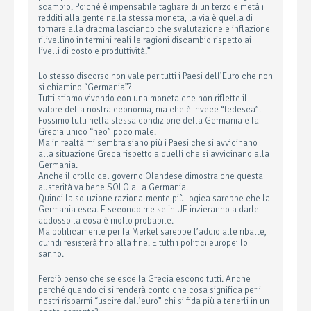
scambio. Poiché è impensabile tagliare di un terzo e metà i
redditi alla gente nella stessa moneta, la via è quella di
tornare alla dracma lasciando che svalutazione e inflazione
rilivellino in termini reali le ragioni discambio rispetto ai
livelli di costo e produttività.”
Lo stesso discorso non vale per tutti i Paesi dell’Euro che non
si chiamino “Germania”?
Tutti stiamo vivendo con una moneta che non riflette il
valore della nostra economia, ma che è invece “tedesca”.
Fossimo tutti nella stessa condizione della Germania e la
Grecia unico “neo” poco male.
Ma in realtà mi sembra siano più i Paesi che si avvicinano
alla situazione Greca rispetto a quelli che si avvicinano alla
Germania.
Anche il crollo del governo Olandese dimostra che questa
austerità va bene SOLO alla Germania.
Quindi la soluzione razionalmente più logica sarebbe che la
Germania esca. E secondo me se in UE inzieranno a darle
addosso la cosa è molto probabile.
Ma politicamente per la Merkel sarebbe l’addio alle ribalte,
quindi resisterà fino alla fine. E tutti i politici europei lo
sanno.
Perciò penso che se esce la Grecia escono tutti. Anche
perché quando ci si renderà conto che cosa significa per i
nostri risparmi “uscire dall’euro” chi si fida più a tenerli in un