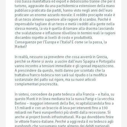
così bassa manifattura ed export e debolissimo tranne che per il
turismo, aggravate da una pachidermica estensioen della mano
pubbluica praticata dai partiti, hanno visto negli anni dell’euro
praticare un enorme azzardo morale: il reddito procapite reale è
di un terzo almeno superiore alle ragioni di scambio. Poiché è
impensabile tagliare di un terzo e metà i redditi alla gente nella
stessa moneta, la via è quella di tornare alla dracma lasciando
che svalutazione e inflazione rilivellino in termini reali le ragioni
discambio rispetto ai livelli di costo e produttività.
Conseguenze per l’Europa e l’Italia? E come se la passa, la
Merkel?
In realtà, nessuno sa prevedere che cosa avverrà in Grecia,
perché se Atene si avvia a uscire dall’euro Spagna e Portogallo
vanno incontro a tensioni immediate e gli spread impazziscono.
A prescindere da questo, molti danno per scontato che la
trattativa franco-tedesca non sarà sul ripudio o la modifica
sostanziale del patto sul rigore, ma su nuovi articoli
complementari procrescita.
In sintesi, concedere da parte tedesca alla Francia – e Italia, su
questo Monti è in linea mediana tra la nuova Parigi e la vecchia
Berlino – maggiori interventi della Bei, ricapitalizzandola fino a
13 miliardi e con un braccio di leva per interventi fino a 190
miliardi nei Paesi europeriferici più stretti dalla recessione. Sì
anche ai project bonds infrastrutturali. Ma qui dovrebbero finire
le vittorie franco-italiane. Perché a oggi resta il no tedesco agli
eurobonds che sussumano parte almeno dei debiti nazionali