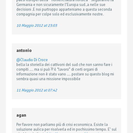
paesi europei della ” nomenclatura nordica ” seguiranno la
Germania e non sicuramente l’Europa sud..a nelle sue
decisioni .E noi purtroppo apparteniamo a questa seconda
compagnia per colpe solo ed esclusivamente nostre.
10 Maggio 2012 at 23:03
antonio
@Claudio Di Croce
bella la storiella dei cattivoni del sud che non sanno fare i
compiti …. ma si può ?? il “lavoro” di certi organi di
informazione non è stato vano …. postare su questo blog mi
sembra quasi una missione impossibile
11 Maggio 2012 at 07:42
agan
Per favore non parliamo più di crisi economica. Esiste la
soluzione aulica per risolverla ed in pochissimo tempo. E’ sul