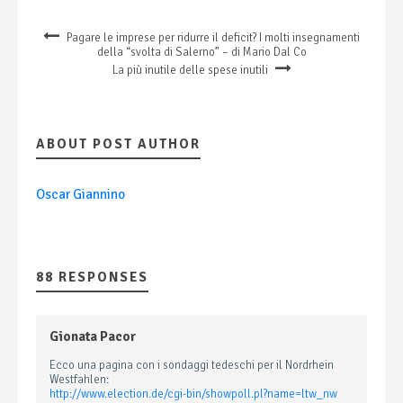
Pagare le imprese per ridurre il deficit? I molti insegnamenti
della “svolta di Salerno” – di Mario Dal Co
La più inutile delle spese inutili
ABOUT POST AUTHOR
Oscar Giannino
88 RESPONSES
Gionata Pacor
Ecco una pagina con i sondaggi tedeschi per il Nordrhein
Westfahlen:
http://www.election.de/cgi-bin/showpoll.pl?name=ltw_nw