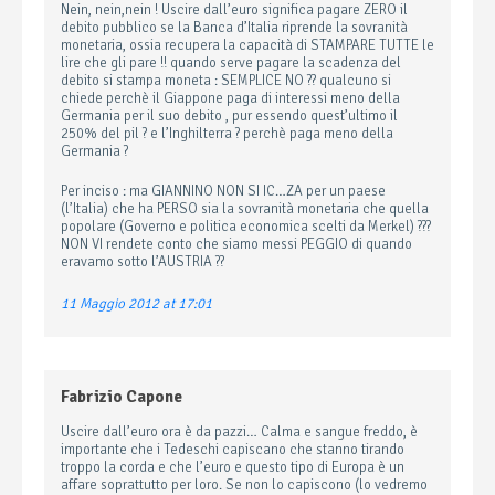
Nein, nein,nein ! Uscire dall’euro significa pagare ZERO il
debito pubblico se la Banca d’Italia riprende la sovranità
monetaria, ossia recupera la capacità di STAMPARE TUTTE le
lire che gli pare !! quando serve pagare la scadenza del
debito si stampa moneta : SEMPLICE NO ?? qualcuno si
chiede perchè il Giappone paga di interessi meno della
Germania per il suo debito , pur essendo quest’ultimo il
250% del pil ? e l’Inghilterra ? perchè paga meno della
Germania ?
Per inciso : ma GIANNINO NON SI IC…ZA per un paese
(l’Italia) che ha PERSO sia la sovranità monetaria che quella
popolare (Governo e politica economica scelti da Merkel) ???
NON VI rendete conto che siamo messi PEGGIO di quando
eravamo sotto l’AUSTRIA ??
11 Maggio 2012 at 17:01
Fabrizio Capone
Uscire dall’euro ora è da pazzi… Calma e sangue freddo, è
importante che i Tedeschi capiscano che stanno tirando
troppo la corda e che l’euro e questo tipo di Europa è un
affare soprattutto per loro. Se non lo capiscono (lo vedremo