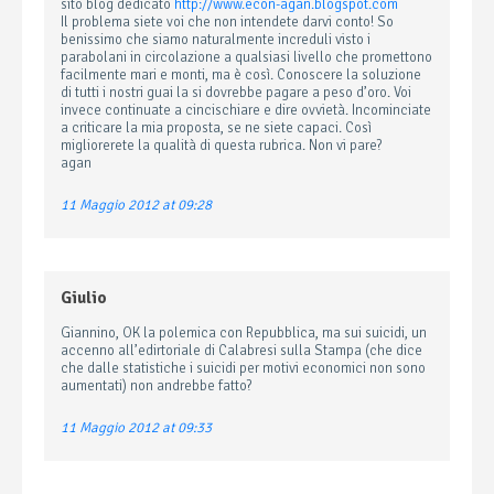
sito blog dedicato
http://www.econ-agan.blogspot.com
Il problema siete voi che non intendete darvi conto! So
benissimo che siamo naturalmente increduli visto i
parabolani in circolazione a qualsiasi livello che promettono
facilmente mari e monti, ma è così. Conoscere la soluzione
di tutti i nostri guai la si dovrebbe pagare a peso d’oro. Voi
invece continuate a cincischiare e dire ovvietà. Incominciate
a criticare la mia proposta, se ne siete capaci. Così
migliorerete la qualità di questa rubrica. Non vi pare?
agan
11 Maggio 2012 at 09:28
Giulio
Giannino, OK la polemica con Repubblica, ma sui suicidi, un
accenno all’edirtoriale di Calabresi sulla Stampa (che dice
che dalle statistiche i suicidi per motivi economici non sono
aumentati) non andrebbe fatto?
11 Maggio 2012 at 09:33