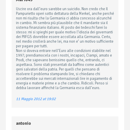
Uscire ora dall’euro sarebbe un suicidio. Non credo che Il
Pampurietto operi sotto dettatura della Merkel, anche perché
non mi risulta che la Germania ci abbia concesso alcunché
in cambio. Mi sembra più plausibile che il mandante sia il
sistema finanziario italiano. Al posto dei tedeschi farei lo
stesso: mi si spieghi per quale motivo l’idiozia dei governanti
dei PIIFGS dovrebbe essere accollata alla Germania. Certo,
nel medio crollerà anche lei, ma non e’ un motivo sufficiente
per pagare per tutti.
Non si doveva entrare nell’Euro alle condizioni stabilite nel
1997; prendiamocela con i nostri, incapaci, Ciampi, amato e
Prodi, che sapevano benissimo quello che, entrando, ci
aspettava. Sono stati presentati da baffino come autentici
geni salvatori della patria. Per quelli che pensano di
risolvere il problema stampando lire, si chiedano chi
accetterebbe sui mercati internazionali lire in pagamento di
energia e materie prime e a che cambio. Ridicoli. Penso si
debba lavorare affinché la Germania esca dall’euro.
11 Maggio 2012 at 19:02
antonio