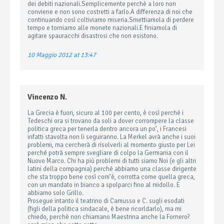
dei debiti nazionali.Semplicemente perchè a loro non
conviene e non sono costretti a farlo.A differenza di noi che
continuando così coltiviamo miseria.Smettiamola di perdere
tempo e torniamo alle monete nazionali.E finiamola di
agitare spauracchi disastrosi che non esistono.
10 Maggio 2012 at 13:47
Vincenzo N.
La Grecia è fuori, sicuro al 100 per cento, è così perché i
Tedeschi ora si trovano da soli a dover corrompere la classe
politica greca per tenerla dentro ancora un po’, i Francesi
infatti stavolta non li seguiranno. La Merkel avrà anche i suoi
problemi, ma cercherà di risolverli al momento giusto per Lei
perché potrà sempre svegliare di colpo la Germania con il
Nuovo Marco. Chi ha più problemi di tutti siamo Noi (e gli altri
latini della compagnia) perché abbiamo una classe dirigente
che sta troppo bene così com’è, corrotta come quella greca,
con un mandato in bianco a spolparci fino al midollo. E
abbiamo solo Grillo.
Prosegue intanto il teatrino di Camusso e C. sugli esodati
(figli della politica sindacale, è bene ricorldarlo), ma mi
chiedo, perchè non chiamano Maestrina anche la Fornero?