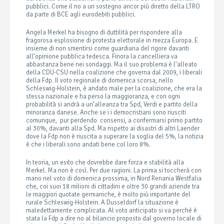
pubblici. Come il no a un sostegno ancor più diretto della LTRO
da parte di BCE agli eurodebiti pubblici.
Angela Merkel ha bisogno di duttilità per rispondere alla
fragorosa esplosione di protesta elettorale in mezza Europa. E
insieme di non smentirsi come guardiana del rigore davanti
all’opinione pubblica tedesca. Finora la cancelliera va
abbastanza bene nei sondaggi. Ma il suo problema è l’alleato
della CDU-CSU nella coalizione che governa dal 2009, i liberali
della Fdp. Il voto regionale di domenica scorsa, nello
Schleswig-Holstein, è andato male per la coalizione, che era la
stessa nazionale e ha perso la maggioranza, e con ogni
probabilità si andrà a un’alleanza tra Spd, Verdi e partito della
minoranza danese. Anche se i i democristiani sono riusciti
comunque, pur perdendo consensi, a confermarsi primo partito
al 30%, davanti alla Spd. Ma rispetto ai disastri di altri Laender
dove la Fdp non è riuscita a superare la soglia del 5%, la notizia
è che i liberali sono andati bene col loro 8%.
In teoria, un esito che dovrebbe dare forza e stabilità alla
Merkel. Ma non è così. Per due ragioni. La prima si toccherà con
mano nel voto di domenica prossima, in Nord Renania Westfalia
che, coi suoi 18 milioni di cittadini e oltre 30 grandi aziende tra
le maggiori quotate germaniche, è molto più importante del
rurale Schleswig-Holstein. A Dusseldorf la situazione è
maledettamente complicata. Al voto anticipato si va perché è
stata la Fdp a dire no al bilancio proposto dal governo locale di