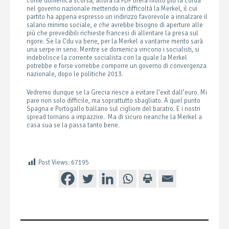
come domenica scorsa, allora la FDP tirerà molto più la corda
nel governo nazionale mettendo in difficoltà la Merkel, il cui
partito ha appena espresso un indirizzo favorevole a innalzare il
salario minimo sociale, e che avrebbe bisogno di aperture alle
più che prevedibili richieste francesi di allentare la presa sul
rigore. Se la Cdu va bene, per la Merkel a vantarne merito sarà
una serpe in seno. Mentre se domenica vincono i socialisti, si
indebolisce la corrente socialista con la quale la Merkel
potrebbe e forse vorrebbe comporre un governo di convergenza
nazionale, dopo le politiche 2013.
Vedremo dunque se la Grecia riesce a evitare l’exit dall’euro. Mi
pare non solo difficile, ma soprattutto sbagliato. A quel punto
Spagna e Portogallo ballano sul cigliom del baratro. E i nostri
spread tornano a impazzire. Ma di sicuro neanche la Merkel a
casa sua se la passa tanto bene.
Post Views:
67195