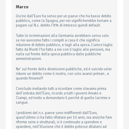
Marco
Uscire dall’Euro ha senso per un paese che ha basso debito
pubblico, come la Spagna, per noi significherebbe tornare a
pagare sul N.s. debito l’8% di interessi quindi default.
Tutte le ricriminazioni alla Germania avrebbero senso solo
se noi avessimo fatto i compiti a casa il che significa
riduzione di debito pubblico, e tagli alla spesa. L’unico taglio
fatto da Monti l’ha fatto a noi con il taglio alle pensioni, ma
nulla sul fronte della spesa pubblica dalle pubbliche
amministrazioni.
Ne’ sul fronte delle dismissioni pubbliche, ed è suicida voler
ridurre un debito come il nostro, con solo avanzi primari…e
quando finiamo??
Concludo invitando tutti a ricordare come stavamo prima
dell’entrata dell’Euro, ricordo a tutti i governi Amato e
Ciampi, ed invito a domandarsi il perchè di quelle lacrime e
sangue.
I problemi del n.s. paese sono indifferenti dall’Euro,
quest’ultimo ci ha fatto rifiatare per 10 anni, ma anziche fare
riforme serie e strutturali, si è continuato a spendere e
spandere, nell’illusione che il debito potesse dilatarsi ad