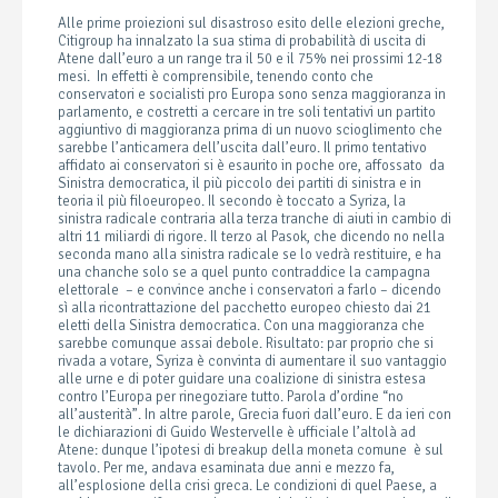
Alle prime proiezioni sul disastroso esito delle elezioni greche,
Citigroup ha innalzato la sua stima di probabilità di uscita di
Atene dall’euro a un range tra il 50 e il 75% nei prossimi 12-18
mesi. In effetti è comprensibile, tenendo conto che
conservatori e socialisti pro Europa sono senza maggioranza in
parlamento, e costretti a cercare in tre soli tentativi un partito
aggiuntivo di maggioranza prima di un nuovo scioglimento che
sarebbe l’anticamera dell’uscita dall’euro. Il primo tentativo
affidato ai conservatori si è esaurito in poche ore, affossato da
Sinistra democratica, il più piccolo dei partiti di sinistra e in
teoria il più filoeuropeo. Il secondo è toccato a Syriza, la
sinistra radicale contraria alla terza tranche di aiuti in cambio di
altri 11 miliardi di rigore. Il terzo al Pasok, che dicendo no nella
seconda mano alla sinistra radicale se lo vedrà restituire, e ha
una chanche solo se a quel punto contraddice la campagna
elettorale – e convince anche i conservatori a farlo – dicendo
sì alla ricontrattazione del pacchetto europeo chiesto dai 21
eletti della Sinistra democratica. Con una maggioranza che
sarebbe comunque assai debole. Risultato: par proprio che si
rivada a votare, Syriza è convinta di aumentare il suo vantaggio
alle urne e di poter guidare una coalizione di sinistra estesa
contro l’Europa per rinegoziare tutto. Parola d’ordine “no
all’austerità”. In altre parole, Grecia fuori dall’euro. E da ieri con
le dichiarazioni di Guido Westervelle è ufficiale l’altolà ad
Atene: dunque l’ipotesi di breakup della moneta comune è sul
tavolo. Per me, andava esaminata due anni e mezzo fa,
all’esplosione della crisi greca. Le condizioni di quel Paese, a