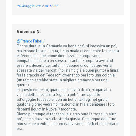
10 Maggio 2012 at 16:55
Vincenzo N.
@Franco Fabelli
Finché dura, alla Germania va bene così, si intossica un po’,
ma impone la sua lingua, il suo modo di concepire la moneta
e l’economia che, come dice Tizzi, in Europa sono
compatiabili solo a lei stessa. Intanto l’Europa si avvia ad
essere il deserto dei tartari, incapace di competere verrà
spazzata via dei mercati (noi siamo già a buon punto) e finirà
fra le braccia dei Tedeschi divenendo per loro una colonia
(un tempo sarebbe stata la migliore premessa per una
guerra).
In questo contesto, quando gli servirà di più, magari alla
vigilia delle elezioni la Signora potrà fare appello
all’orgoglio tedesco e, con un bel blitzkrieg, nel giro di
qualche giorno vedremo i teutonici in fila a cambiare i loro
risparmi liquidi in Nuove Marconote.
Diamo pur tempo ai tedeschi, alziamo pure le tasse un altro
po’, siamo davvero sulla strada giusta. Comunque dall’Euro
non si esce o entra, gli euro cattivi sono quelli che circolano
ora.