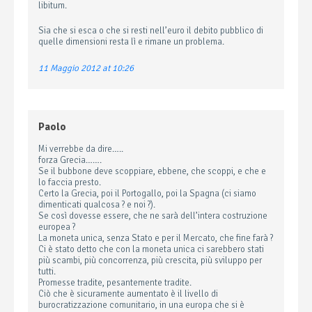
libitum.
Sia che si esca o che si resti nell’euro il debito pubblico di
quelle dimensioni resta lì e rimane un problema.
11 Maggio 2012 at 10:26
Paolo
Mi verrebbe da dire…..
forza Grecia…….
Se il bubbone deve scoppiare, ebbene, che scoppi, e che e
lo faccia presto.
Certo la Grecia, poi il Portogallo, poi la Spagna (ci siamo
dimenticati qualcosa ? e noi ?).
Se così dovesse essere, che ne sarà dell’intera costruzione
europea ?
La moneta unica, senza Stato e per il Mercato, che fine farà ?
Ci è stato detto che con la moneta unica ci sarebbero stati
più scambi, più concorrenza, più crescita, più sviluppo per
tutti.
Promesse tradite, pesantemente tradite.
Ciò che è sicuramente aumentato è il livello di
burocratizzazione comunitario, in una europa che si è