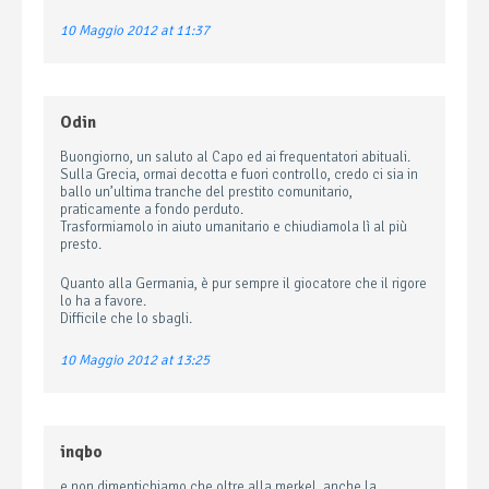
10 Maggio 2012 at 11:37
Odin
Buongiorno, un saluto al Capo ed ai frequentatori abituali.
Sulla Grecia, ormai decotta e fuori controllo, credo ci sia in
ballo un’ultima tranche del prestito comunitario,
praticamente a fondo perduto.
Trasformiamolo in aiuto umanitario e chiudiamola lì al più
presto.
Quanto alla Germania, è pur sempre il giocatore che il rigore
lo ha a favore.
Difficile che lo sbagli.
10 Maggio 2012 at 13:25
inqbo
e non dimentichiamo che oltre alla merkel, anche la