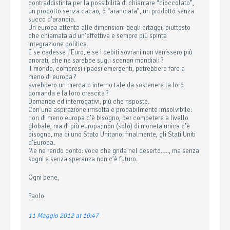
contraddistinta per la possibilità di chiamare “cioccolato”,
un prodotto senza cacao, o “aranciata”, un prodotto senza
succo d’arancia.
Un europa attenta alle dimensioni degli ortaggi, piuttosto
che chiamata ad un’effettiva e sempre più spinta
integrazione politica.
E se cadesse l’Euro, e se i debiti sovrani non venissero più
onorati, che ne sarebbe sugli scenari mondiali ?
Il mondo, compresi i paesi emergenti, potrebbero fare a
meno di europa ?
avrebbero un mercato interno tale da sostenere la loro
domanda e la loro crescita ?
Domande ed interrogativi, più che risposte.
Con una aspirazione irrisolta e probabilmente irrisolvibile:
non di meno europa c’è bisogno, per competere a livello
globale, ma di più europa; non (solo) di moneta unica c’è
bisogno, ma di uno Stato Unitario: finalmente, gli Stati Uniti
d’Europa.
Me ne rendo conto: voce che grida nel deserto….., ma senza
sogni e senza speranza non c’è futuro.
Ogni bene,
Paolo
11 Maggio 2012 at 10:47