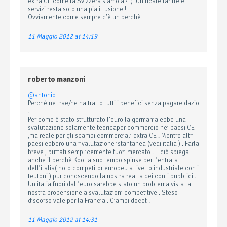
extra CE come la Svizzera siamo a 4 ) .Unificare tariffe e
servizi resta solo una pia illusione !
Ovviamente come sempre c’è un perchè !
11 Maggio 2012 at 14:19
roberto manzoni
@antonio
Perchè ne trae/ne ha tratto tutti i benefici senza pagare dazio
.
Per come è stato strutturato l’euro la germania ebbe una
svalutazione solamente teoricaper commercio nei paesi CE
,ma reale per gli scambi commerciali extra CE . Mentre altri
paesi ebbero una rivalutazione istantanea (vedi italia ) . Farla
breve , buttati semplicemente fuori mercato . E ciò spiega
anche il perchè Kool a suo tempo spinse per l’entrata
dell’italia( noto competitor europeu a livello industriale con i
teutoni ) pur conoscendo la nostra realta dei conti pubblici .
Un italia fuori dall’euro sarebbe stato un problema vista la
nostra propensione a svalutazioni competitive . Steso
discorso vale per la Francia . Ciampi docet !
11 Maggio 2012 at 14:31