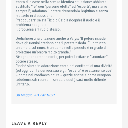
conto di essere nella stessa identica situazione: abbiamo
sostituito “re” con “persone elette” ed “esperti”, ma siamo
sempre lì; adoriamo il potere ritenendolo legittimo e senza
metterlo in discussione.
Preoccuparsi se sia Tizio o Caio a ricoprire il ruolo è il
problema sbagliato.
Il problema è il ruolo stesso.
–
Dedicherei una citazione anche a Varys: “Il potere risiede
dove gli uomini credono che il potere risieda. È un trucco,
un’ombra sul muro. E un uomo molto piccolo è in grado di
proiettare un’ombra molto grande.”
Bisogna rendersene conto, per poter limitare e “smontare” il
potere stesso.
Finchè siamo in adorazione come nei confronti di una divinità
(ed oggi con la democrazia e gli “esperti” è esattamente così
– come nel medioevo coi re – grazie anche a come vengono
lobotomizzati i bambini sin da piccoli) sarà molto difficile
limitarlo.
30 Maggio 2019 at 18:51
LEAVE A REPLY