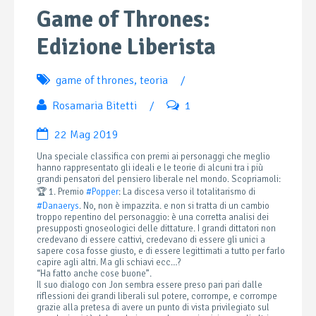
Game of Thrones:
Edizione Liberista
game of thrones
,
teoria
/
Rosamaria Bitetti
/
1
22 Mag 2019
Una speciale classifica con premi ai personaggi che meglio
hanno rappresentato gli ideali e le teorie di alcuni tra i più
grandi pensatori del pensiero liberale nel mondo. Scopriamoli:
🏆 1. Premio
#
Popper
: La discesa verso il totalitarismo di
#
Danaerys
. No, non è impazzita. e non si tratta di un cambio
troppo repentino del personaggio: è una corretta analisi dei
presupposti gnoseologici delle dittature. I grandi dittatori non
credevano di essere cattivi, credevano di essere gli unici a
sapere cosa fosse giusto, e di essere legittimati a tutto per farlo
capire agli altri. Ma gli schiavi ecc…?
“Ha fatto anche cose buone”.
Il suo dialogo con Jon sembra essere preso pari pari dalle
riflessioni dei grandi liberali sul potere, corrompe, e corrompe
grazie alla pretesa di avere un punto di vista privilegiato sul